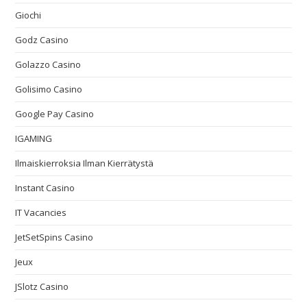
Giochi
Godz Casino
Golazzo Casino
Golisimo Casino
Google Pay Casino
IGAMING
Ilmaiskierroksia Ilman Kierrätystä
Instant Casino
IT Vacancies
JetSetSpins Casino
Jeux
JSlotz Casino