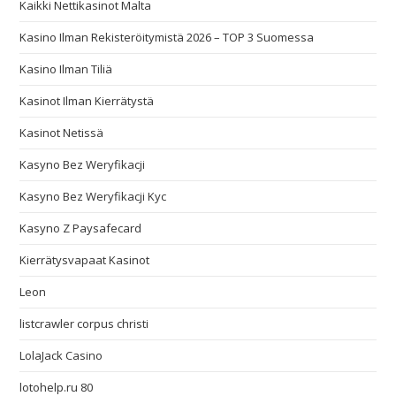
Kaikki Nettikasinot Malta
Kasino Ilman Rekisteröitymistä 2026 – TOP 3 Suomessa
Kasino Ilman Tiliä
Kasinot Ilman Kierrätystä
Kasinot Netissä
Kasyno Bez Weryfikacji
Kasyno Bez Weryfikacji Kyc
Kasyno Z Paysafecard
Kierrätysvapaat Kasinot
Leon
listcrawler corpus christi
LolaJack Casino
lotohelp.ru 80