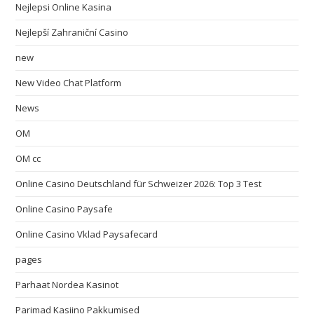
Nejlepsi Online Kasina
Nejlepší Zahraniční Casino
new
New Video Chat Platform
News
OM
OM cc
Online Casino Deutschland für Schweizer 2026: Top 3 Test
Online Casino Paysafe
Online Casino Vklad Paysafecard
pages
Parhaat Nordea Kasinot
Parimad Kasiino Pakkumised