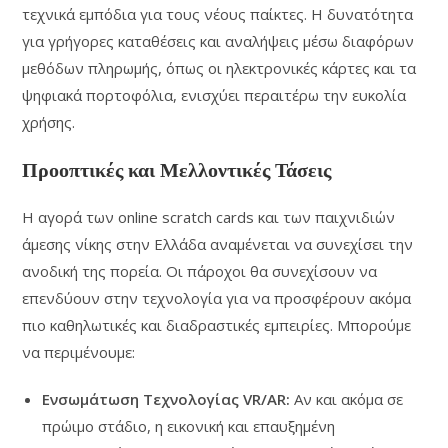
τεχνικά εμπόδια για τους νέους παίκτες. Η δυνατότητα
για γρήγορες καταθέσεις και αναλήψεις μέσω διαφόρων
μεθόδων πληρωμής, όπως οι ηλεκτρονικές κάρτες και τα
ψηφιακά πορτοφόλια, ενισχύει περαιτέρω την ευκολία
χρήσης.
Προοπτικές και Μελλοντικές Τάσεις
Η αγορά των online scratch cards και των παιχνιδιών
άμεσης νίκης στην Ελλάδα αναμένεται να συνεχίσει την
ανοδική της πορεία. Οι πάροχοι θα συνεχίσουν να
επενδύουν στην τεχνολογία για να προσφέρουν ακόμα
πιο καθηλωτικές και διαδραστικές εμπειρίες. Μπορούμε
να περιμένουμε:
Ενσωμάτωση Τεχνολογίας VR/AR:
Αν και ακόμα σε
πρώιμο στάδιο, η εικονική και επαυξημένη