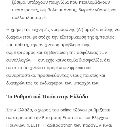
ξύσιμο, υπάρχουν παιχνίδια που περιλαμβάνουν
περιστροφές, σύμβολα μπόνους, δωρεάν γύρους και
πολλαπλασιαστές.
Η χρήση της τεχνητής νοημοσύνης (AI) αρχίζει επίσης να
διαφαίνεται, με στόχο την εξατομίκευση της εμπειρίας
του παίκτη, την ανίχνευση προβληματικής
συμπεριφοράς και τη βελτίωση της ασφάλειας των
συναλλαγών. Η συνεχής καινοτομία διασφαλίζει ότι
αυτά τα παιχνίδια παραμένουν φρέσκα και
συναρπαστικά, προσελκύοντας νέους παίκτες και
διατηρώντας το ενδιαφέρον των υπαρχόντων.
Το Ρυθμιστικό Τοπίο στην Ελλάδα
Στην Ελλάδα, ο χώρος του online τζόγου ρυθμίζεται
αυστηρά από την Επιτροπή Εποπτείας και Ελέγχου
Παιγνίων (ΕΕΕΠ). Η αδειοδότηση των παρόχων είναι