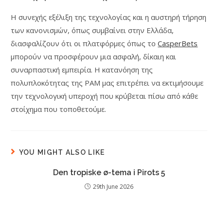
Η συνεχής εξέλιξη της τεχνολογίας και η αυστηρή τήρηση
των κανονισμών, όπως συμβαίνει στην Ελλάδα,
διασφαλίζουν ότι οι πλατφόρμες όπως το
CasperBets
μπορούν να προσφέρουν μια ασφαλή, δίκαιη και
συναρπαστική εμπειρία. Η κατανόηση της
πολυπλοκότητας της PAM μας επιτρέπει να εκτιμήσουμε
την τεχνολογική υπεροχή που κρύβεται πίσω από κάθε
στοίχημα που τοποθετούμε.
YOU MIGHT ALSO LIKE
Den tropiske ø-tema i Pirots 5
29th June 2026