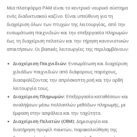
Μια πλατφόρμα PAM είναι το κεντρικό νευρικό σύστημα
ενός διαδικτυακού καζίνο. Είναι υπεύθυνη για τη
διαχείριση όλων των πτυχών της λειτουργίας, από την
ενσωμάτωση παιχνιδιών και την επεξεργασία πληρωμών
έως τη διαχείριση πελατών και την τήρηση κανονιστικών
απαιτήσεων. Οι βασικές λειτουργίες της περιλαμβάνουν:
Διαχείριση Παιχνιδιών:
Ενσωμάτωση και διαχείριση
χιλιάδων παιχνιδιών από διάφορους παρόχους,
διασφαλίζοντας την απρόσκοπτη ροή και την ορθή
λειτουργία τους.
Διαχείριση Πληρωμών:
Επεξεργασία καταθέσεων και
αναλήψεων μέσω πολλαπλών μεθόδων πληρωμής, με
έμφαση στην ασφάλεια και την ταχύτητα.
Διαχείριση Πελατών (CRM):
Δημιουργία και
διατήρηση προφίλ παικτών, παρακολούθηση της