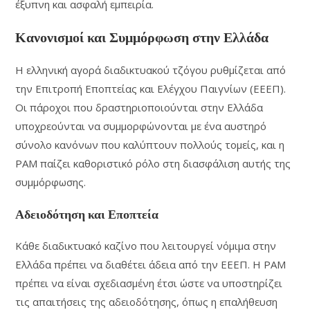
έξυπνη και ασφαλή εμπειρία.
Κανονισμοί και Συμμόρφωση στην Ελλάδα
Η ελληνική αγορά διαδικτυακού τζόγου ρυθμίζεται από
την Επιτροπή Εποπτείας και Ελέγχου Παιγνίων (ΕΕΕΠ).
Οι πάροχοι που δραστηριοποιούνται στην Ελλάδα
υποχρεούνται να συμμορφώνονται με ένα αυστηρό
σύνολο κανόνων που καλύπτουν πολλούς τομείς, και η
PAM παίζει καθοριστικό ρόλο στη διασφάλιση αυτής της
συμμόρφωσης.
Αδειοδότηση και Εποπτεία
Κάθε διαδικτυακό καζίνο που λειτουργεί νόμιμα στην
Ελλάδα πρέπει να διαθέτει άδεια από την ΕΕΕΠ. Η PAM
πρέπει να είναι σχεδιασμένη έτσι ώστε να υποστηρίζει
τις απαιτήσεις της αδειοδότησης, όπως η επαλήθευση