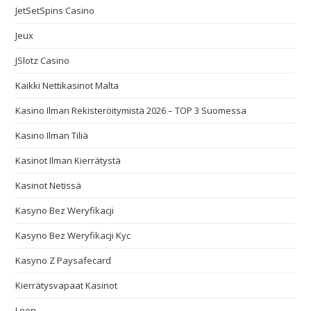
JetSetSpins Casino
Jeux
JSlotz Casino
Kaikki Nettikasinot Malta
Kasino Ilman Rekisteröitymistä 2026 – TOP 3 Suomessa
Kasino Ilman Tiliä
Kasinot Ilman Kierrätystä
Kasinot Netissä
Kasyno Bez Weryfikacji
Kasyno Bez Weryfikacji Kyc
Kasyno Z Paysafecard
Kierrätysvapaat Kasinot
Leon