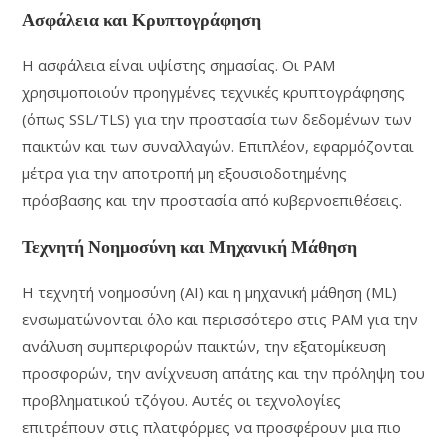
Ασφάλεια και Κρυπτογράφηση
Η ασφάλεια είναι υψίστης σημασίας. Οι PAM
χρησιμοποιούν προηγμένες τεχνικές κρυπτογράφησης
(όπως SSL/TLS) για την προστασία των δεδομένων των
παικτών και των συναλλαγών. Επιπλέον, εφαρμόζονται
μέτρα για την αποτροπή μη εξουσιοδοτημένης
πρόσβασης και την προστασία από κυβερνοεπιθέσεις.
Τεχνητή Νοημοσύνη και Μηχανική Μάθηση
Η τεχνητή νοημοσύνη (AI) και η μηχανική μάθηση (ML)
ενσωματώνονται όλο και περισσότερο στις PAM για την
ανάλυση συμπεριφορών παικτών, την εξατομίκευση
προσφορών, την ανίχνευση απάτης και την πρόληψη του
προβληματικού τζόγου. Αυτές οι τεχνολογίες
επιτρέπουν στις πλατφόρμες να προσφέρουν μια πιο