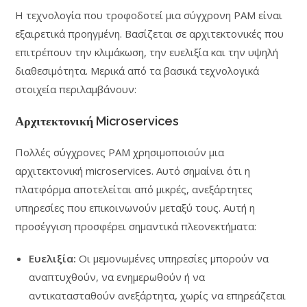
Η τεχνολογία που τροφοδοτεί μια σύγχρονη PAM είναι
εξαιρετικά προηγμένη. Βασίζεται σε αρχιτεκτονικές που
επιτρέπουν την κλιμάκωση, την ευελιξία και την υψηλή
διαθεσιμότητα. Μερικά από τα βασικά τεχνολογικά
στοιχεία περιλαμβάνουν:
Αρχιτεκτονική Microservices
Πολλές σύγχρονες PAM χρησιμοποιούν μια
αρχιτεκτονική microservices. Αυτό σημαίνει ότι η
πλατφόρμα αποτελείται από μικρές, ανεξάρτητες
υπηρεσίες που επικοινωνούν μεταξύ τους. Αυτή η
προσέγγιση προσφέρει σημαντικά πλεονεκτήματα:
Ευελιξία:
Οι μεμονωμένες υπηρεσίες μπορούν να
αναπτυχθούν, να ενημερωθούν ή να
αντικατασταθούν ανεξάρτητα, χωρίς να επηρεάζεται