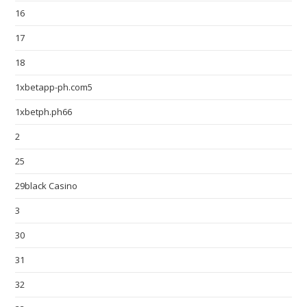
16
17
18
1xbetapp-ph.com5
1xbetph.ph66
2
25
29black Casino
3
30
31
32