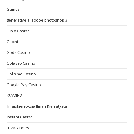
Games
generative ai adobe photoshop 3
Ginja Casino
Giochi
Godz Casino
Golazzo Casino
Golisimo Casino
Google Pay Casino
IGAMING
Ilmaiskierroksia Ilman Kierrätystä
Instant Casino
IT Vacancies