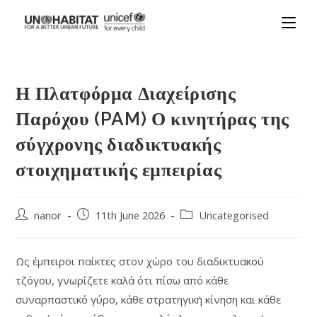
Η Πλατφόρμα Διαχείρισης
Παρόχου (PAM) Ο κινητήρας της
σύγχρονης διαδικτυακής
στοιχηματικής εμπειρίας
nanor
11th June 2026
Uncategorised
Ως έμπειροι παίκτες στον χώρο του διαδικτυακού
τζόγου, γνωρίζετε καλά ότι πίσω από κάθε
συναρπαστικό γύρο, κάθε στρατηγική κίνηση και κάθε