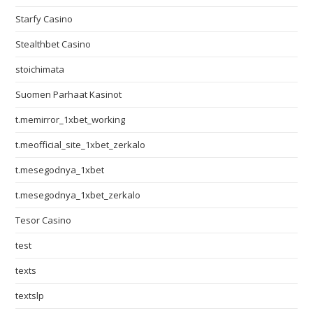
Starfy Casino
Stealthbet Casino
stoichimata
Suomen Parhaat Kasinot
t.memirror_1xbet_working
t.meofficial_site_1xbet_zerkalo
t.mesegodnya_1xbet
t.mesegodnya_1xbet_zerkalo
Tesor Casino
test
texts
textslp