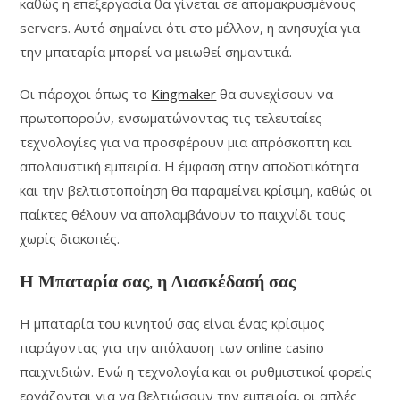
καθώς η επεξεργασία θα γίνεται σε απομακρυσμένους
servers. Αυτό σημαίνει ότι στο μέλλον, η ανησυχία για
την μπαταρία μπορεί να μειωθεί σημαντικά.
Οι πάροχοι όπως το
Kingmaker
θα συνεχίσουν να
πρωτοπορούν, ενσωματώνοντας τις τελευταίες
τεχνολογίες για να προσφέρουν μια απρόσκοπτη και
απολαυστική εμπειρία. Η έμφαση στην αποδοτικότητα
και την βελτιστοποίηση θα παραμείνει κρίσιμη, καθώς οι
παίκτες θέλουν να απολαμβάνουν το παιχνίδι τους
χωρίς διακοπές.
Η Μπαταρία σας, η Διασκέδασή σας
Η μπαταρία του κινητού σας είναι ένας κρίσιμος
παράγοντας για την απόλαυση των online casino
παιχνιδιών. Ενώ η τεχνολογία και οι ρυθμιστικοί φορείς
εργάζονται για να βελτιώσουν την εμπειρία, οι απλές