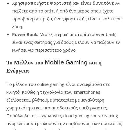
Χρησιμοποιήστε Φορτιστή (αν είναι δυνατόν):
Αν
παίζετε από το σπίτι ή από ένα μέρος όπου έχετε
πρόσβαση σε πρίζα, ένας φορτιστής είναι η καλύτερη
λύση.
Power Bank:
Μια εξωτερική μπαταρία (power bank)
είναι ένας σωτήρας για όσους θέλουν να παίζουν εν
κινήσει για περισσότερο χρόνο.
Το Μέλλον του Mobile Gaming και η
Ενέργεια
Το μέλλον του online gaming είναι αναμφίβολα στο
κινητό. Καθώς η τεχνολογία των smartphones
εξελίσσεται, βλέπουμε μπαταρίες με μεγαλύτερη
χωρητικότητα και πιο αποδοτικούς επεξεργαστές.
Παράλληλα, οι τεχνολογίες cloud gaming και streaming
αναμένεται να μειώσουν την επιβάρυνση των συσκευών,