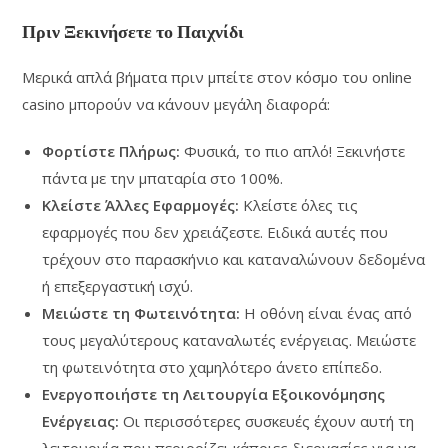
Πριν Ξεκινήσετε το Παιχνίδι
Μερικά απλά βήματα πριν μπείτε στον κόσμο του online
casino μπορούν να κάνουν μεγάλη διαφορά:
Φορτίστε Πλήρως:
Φυσικά, το πιο απλό! Ξεκινήστε
πάντα με την μπαταρία στο 100%.
Κλείστε Άλλες Εφαρμογές:
Κλείστε όλες τις
εφαρμογές που δεν χρειάζεστε. Ειδικά αυτές που
τρέχουν στο παρασκήνιο και καταναλώνουν δεδομένα
ή επεξεργαστική ισχύ.
Μειώστε τη Φωτεινότητα:
Η οθόνη είναι ένας από
τους μεγαλύτερους καταναλωτές ενέργειας. Μειώστε
τη φωτεινότητα στο χαμηλότερο άνετο επίπεδο.
Ενεργοποιήστε τη Λειτουργία Εξοικονόμησης
Ενέργειας:
Οι περισσότερες συσκευές έχουν αυτή τη