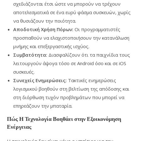
σχεδιάζονται έτσι ώστε να μπορούν να τρέχουν
αποτελεσματικά σε ένα ευρύ φάσμα συσκευών, χωρίς
να θυσιάζουν την ποιότητα.
Αποδοτική Χρήση Πόρων:
Οι προγραμματιστές
προσπαθούν να ελαχιστοποιήσουν την κατανάλωση
μνήμης και επεξεργαστικής ισχύος.
Συμβατότητα:
Διασφαλίζουν ότι τα παιχνίδια τους
λειτουργούν άψογα τόσο σε Android όσο και σε iOS
συσκευές.
Συνεχείς Ενημερώσεις:
Τακτικές ενημερώσεις
λογισμικού βοηθούν στη βελτίωση της απόδοσης και
στη διόρθωση τυχόν προβλημάτων που μπορεί να
επηρεάζουν την μπαταρία.
Πώς Η Τεχνολογία Βοηθάει στην Εξοικονόμηση
Ενέργειας