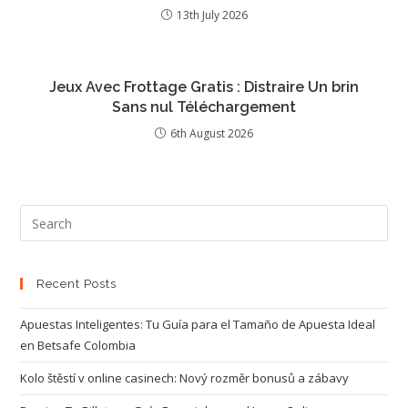
13th July 2026
Jeux Avec Frottage Gratis : Distraire Un brin
Sans nul Téléchargement
6th August 2026
Recent Posts
Apuestas Inteligentes: Tu Guía para el Tamaño de Apuesta Ideal
en Betsafe Colombia
Kolo štěstí v online casinech: Nový rozměr bonusů a zábavy