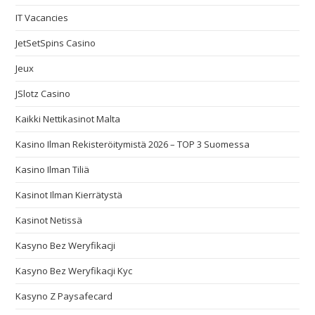
IT Vacancies
JetSetSpins Casino
Jeux
JSlotz Casino
Kaikki Nettikasinot Malta
Kasino Ilman Rekisteröitymistä 2026 – TOP 3 Suomessa
Kasino Ilman Tiliä
Kasinot Ilman Kierrätystä
Kasinot Netissä
Kasyno Bez Weryfikacji
Kasyno Bez Weryfikacji Kyc
Kasyno Z Paysafecard