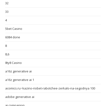
32
33
4
5bet Casino
6084 done
8
8,6
8ty8 Casino
a16z generative ai
a16z generative ai 1
acomics.ru~kazino-riobet-rabotchee-zerkalo-na-segodnya 100
adobe generative ai
ai companion