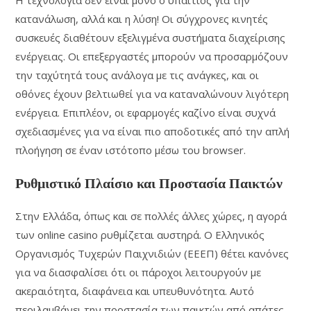
Η τεχνολογία δεν είναι μόνο ο υπαίτιος για την
κατανάλωση, αλλά και η λύση! Οι σύγχρονες κινητές
συσκευές διαθέτουν εξελιγμένα συστήματα διαχείρισης
ενέργειας. Οι επεξεργαστές μπορούν να προσαρμόζουν
την ταχύτητά τους ανάλογα με τις ανάγκες, και οι
οθόνες έχουν βελτιωθεί για να καταναλώνουν λιγότερη
ενέργεια. Επιπλέον, οι εφαρμογές καζίνο είναι συχνά
σχεδιασμένες για να είναι πιο αποδοτικές από την απλή
πλοήγηση σε έναν ιστότοπο μέσω του browser.
Ρυθμιστικό Πλαίσιο και Προστασία Παικτών
Στην Ελλάδα, όπως και σε πολλές άλλες χώρες, η αγορά
των online casino ρυθμίζεται αυστηρά. Ο Ελληνικός
Οργανισμός Τυχερών Παιχνιδιών (ΕΕΕΠ) θέτει κανόνες
για να διασφαλίσει ότι οι πάροχοι λειτουργούν με
ακεραιότητα, διαφάνεια και υπευθυνότητα. Αυτό
περιλαμβάνει την προστασία των παικτών από απάτες,