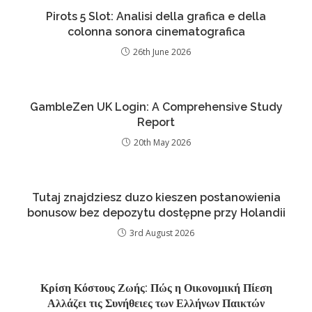
Pirots 5 Slot: Analisi della grafica e della
colonna sonora cinematografica
26th June 2026
GambleZen UK Login: A Comprehensive Study
Report
20th May 2026
Tutaj znajdziesz duzo kieszen postanowienia
bonusow bez depozytu dostępne przy Holandii
3rd August 2026
Κρίση Κόστους Ζωής: Πώς η Οικονομική Πίεση
Αλλάζει τις Συνήθειες των Ελλήνων Παικτών