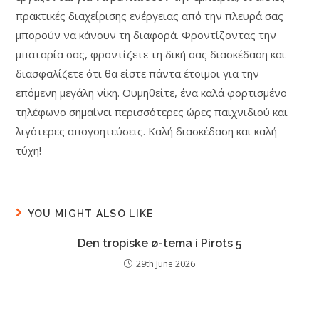
πρακτικές διαχείρισης ενέργειας από την πλευρά σας
μπορούν να κάνουν τη διαφορά. Φροντίζοντας την
μπαταρία σας, φροντίζετε τη δική σας διασκέδαση και
διασφαλίζετε ότι θα είστε πάντα έτοιμοι για την
επόμενη μεγάλη νίκη. Θυμηθείτε, ένα καλά φορτισμένο
τηλέφωνο σημαίνει περισσότερες ώρες παιχνιδιού και
λιγότερες απογοητεύσεις. Καλή διασκέδαση και καλή
τύχη!
YOU MIGHT ALSO LIKE
Den tropiske ø-tema i Pirots 5
29th June 2026