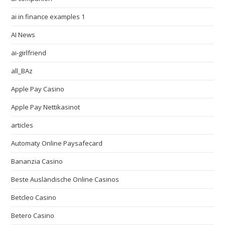
ai in finance examples 1
AI News
ai-girlfriend
all_BAz
Apple Pay Casino
Apple Pay Nettikasinot
articles
Automaty Online Paysafecard
Bananzia Casino
Beste Ausländische Online Casinos
Betcleo Casino
Betero Casino