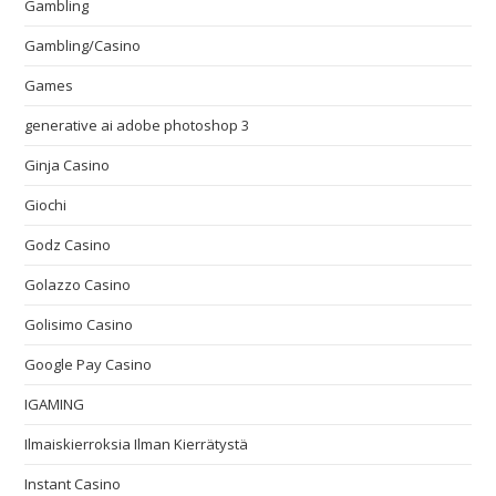
Gambling
Gambling/Casino
Games
generative ai adobe photoshop 3
Ginja Casino
Giochi
Godz Casino
Golazzo Casino
Golisimo Casino
Google Pay Casino
IGAMING
Ilmaiskierroksia Ilman Kierrätystä
Instant Casino