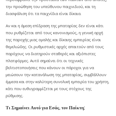
την προώθηση του υπεύθυνου παιχνιδιού, και τη
διασφάλιση ότι τα παιχνίδια είναι δίκαια.
Αν και η άμεση επίδραση της μπαταρίας δεν είναι κάτι
που ρυθμίζεται από τους κανονισμούς, η γενική αρχή
της παροχής μιας ομαλής και δίκαιης εμπειρίας είναι
θεμελιώδης. Οι ρυθμιστικές αρχές απαιτούν από τους
παρόχους να διατηρούν σταθερές και αξιόπιστες
πλατφόρμες. Αυτό σημαίνει ότι οι τεχνικές
βελτιστοποιήσεις που κάνουν οι πάροχοι για να
μειώσουν την κατανάλωση της μπαταρίας, συμβάλλουν
έμμεσα και στην καλύτερη συνολική εμπειρία του χρήστη,
κάτι που ευθυγραμμίζεται με τους στόχους της
ρύθμισης.
Τι Σημαίνει Αυτό για Εσάς, τον Παίκτη;