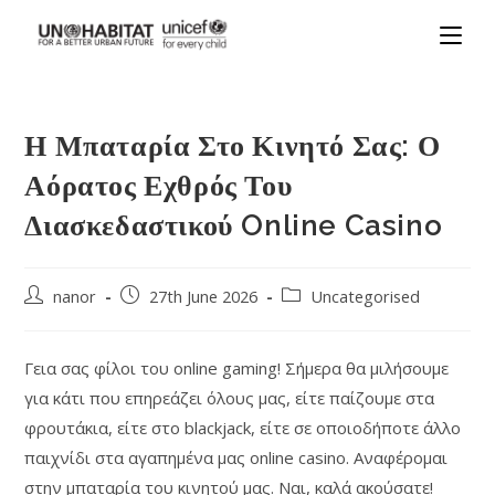
Η Μπαταρία Στο Κινητό Σας: Ο
Αόρατος Εχθρός Του
Διασκεδαστικού Online Casino
nanor
27th June 2026
Uncategorised
Γεια σας φίλοι του online gaming! Σήμερα θα μιλήσουμε
για κάτι που επηρεάζει όλους μας, είτε παίζουμε στα
φρουτάκια, είτε στο blackjack, είτε σε οποιοδήποτε άλλο
παιχνίδι στα αγαπημένα μας online casino. Αναφέρομαι
στην μπαταρία του κινητού μας. Ναι, καλά ακούσατε!