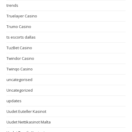
trends
Truelayer Casino
Trumo Casino
ts escorts dallas
TuzBet Casino
Twindor Casino
Twinqo Casino
uncategorised
Uncategorized
updates
Uudet Euteller Kasinot
Uudet Nettikasinot Malta