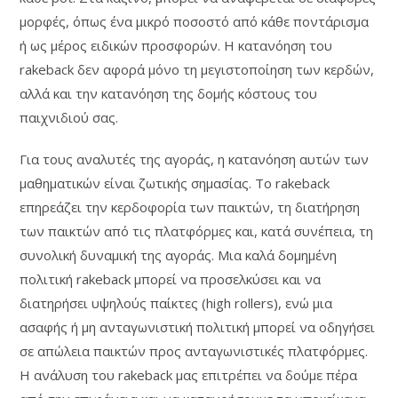
μορφές, όπως ένα μικρό ποσοστό από κάθε ποντάρισμα
ή ως μέρος ειδικών προσφορών. Η κατανόηση του
rakeback δεν αφορά μόνο τη μεγιστοποίηση των κερδών,
αλλά και την κατανόηση της δομής κόστους του
παιχνιδιού σας.
Για τους αναλυτές της αγοράς, η κατανόηση αυτών των
μαθηματικών είναι ζωτικής σημασίας. Το rakeback
επηρεάζει την κερδοφορία των παικτών, τη διατήρηση
των παικτών από τις πλατφόρμες και, κατά συνέπεια, τη
συνολική δυναμική της αγοράς. Μια καλά δομημένη
πολιτική rakeback μπορεί να προσελκύσει και να
διατηρήσει υψηλούς παίκτες (high rollers), ενώ μια
ασαφής ή μη ανταγωνιστική πολιτική μπορεί να οδηγήσει
σε απώλεια παικτών προς ανταγωνιστικές πλατφόρμες.
Η ανάλυση του rakeback μας επιτρέπει να δούμε πέρα