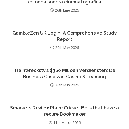
colonna sonora cinematografica
26th June 2026
GambleZen UK Login: A Comprehensive Study
Report
20th May 2026
Trainwreckstv’s $360 Miljoen Verdiensten: De
Business Case van Casino Streaming
26th May 2026
Smarkets Review Place Cricket Bets that have a
secure Bookmaker
11th March 2026