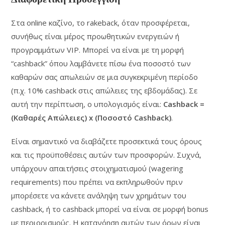
Στα online καζίνο, το rakeback, όταν προσφέρεται,
συνήθως είναι μέρος προωθητικών ενεργειών ή
προγραμμάτων VIP. Μπορεί να είναι με τη μορφή
“cashback” όπου λαμβάνετε πίσω ένα ποσοστό των
καθαρών σας απωλειών σε μια συγκεκριμένη περίοδο
(π.χ. 10% cashback στις απώλειες της εβδομάδας). Σε
αυτή την περίπτωση, ο υπολογισμός είναι:
Cashback =
(Καθαρές Απώλειες) x (Ποσοστό Cashback)
.
Είναι σημαντικό να διαβάζετε προσεκτικά τους όρους
και τις προϋποθέσεις αυτών των προσφορών. Συχνά,
υπάρχουν απαιτήσεις στοιχηματισμού (wagering
requirements) που πρέπει να εκπληρωθούν πριν
μπορέσετε να κάνετε ανάληψη των χρημάτων του
cashback, ή το cashback μπορεί να είναι σε μορφή bonus
με περιορισμούς. Η κατανόηση αυτών των όρων είναι