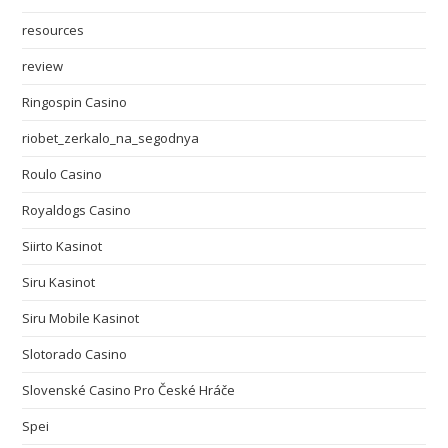
resources
review
Ringospin Casino
riobet_zerkalo_na_segodnya
Roulo Casino
Royaldogs Casino
Siirto Kasinot
Siru Kasinot
Siru Mobile Kasinot
Slotorado Casino
Slovenské Casino Pro České Hráče
Spei