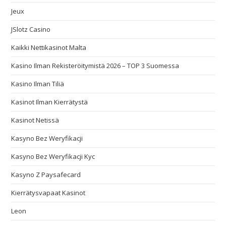
Jeux
JSlotz Casino
Kaikki Nettikasinot Malta
Kasino Ilman Rekisteröitymistä 2026 – TOP 3 Suomessa
Kasino Ilman Tiliä
Kasinot Ilman Kierrätystä
Kasinot Netissä
Kasyno Bez Weryfikacji
Kasyno Bez Weryfikacji Kyc
Kasyno Z Paysafecard
Kierrätysvapaat Kasinot
Leon