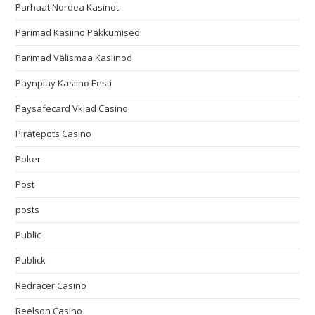
Parhaat Nordea Kasinot
Parimad Kasiino Pakkumised
Parimad Välismaa Kasiinod
Paynplay Kasiino Eesti
Paysafecard Vklad Casino
Piratepots Casino
Poker
Post
posts
Public
Publick
Redracer Casino
Reelson Casino