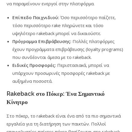
να παραμείνουν ενεργοί στην πλατφόρμα.
Επίπεδο Παιχνιδιού:
Όσο περισσότερο παίζετε,
τόσο περισσότερο rake πληρώνετε και τόσο
υψηλότερο rakeback μπορεί να δικαιούστε.
Πρόγραμμα Επιβράβευσης:
Πολλές πλατφόρμες
έχουν προγράμματα επιβράβευσης (loyalty programs)
που συνδέονται άμεσα με το rakeback.
Ειδικές Προσφορές:
Περιστασιακά, μπορεί να
υπάρχουν προσωρινές προσφορές rakeback με
αυξημένα ποσοστά.
Rakeback στο Πόκερ: Ένα Σημαντικό
Κίνητρο
Στο πόκερ, το rakeback είναι ένα από τα πιο σημαντικά
εργαλεία για τη διατήρηση των παικτών. Πολλοί
επαγγελματίες παίκτες πόκερ βασίζονται στο rakeback