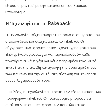
εξίσου σημαντική με την κατανόηση του βασικού
υπολογισμού.
Η Τεχνολογία και το Rakeback
Η τεχνολογία παίζει καθοριστικό ρόλο στον τρόπο που
υπολογίζεται και διαχειρίζεται το rakeback. Οι
σύγχρονες πλατφόρμες online τζόγου χρησιμοποιούν
εξελιγμένα λογισμικά για να παρακολουθούν κάθε
ποντάρισμα, κάθε χέρι και κάθε πληρωμένο rake. Αυτό
επιτρέπει την ακριβή καταγραφή της δραστηριότητας
των παικτών και την αυτόματη πίστωση του rakeback
στους λογαριασμούς τους.
Επιπλέον, η τεχνολογία επιτρέπει την εξατομίκευση των
προσφορών rakeback. Οι πλατφόρμες μπορούν να
αναλύουν τη συμπεριφορά των παικτών και να