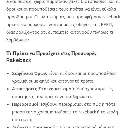
είναι σαφείς, χωρίς παραπλανητικές διατυπώσεις, και οι
όροι και οι προϋποθέσεις τους πρέπει να είναι εύκολα
προσβάσιμοι. Οι πλατφόρμες που προσφέρουν rakeback
πρέπει να συμμορφώνονται με τις οδηγίες της ΕΕΕΠ,
διασφαλίζοντας ότι οι παίκτες κατανοούν πλήρως τι
λαμβάνουν.
Τι Πρέπει να Προσέχετε στις Προσφορές
Rakeback
Σαφήνεια Όρων:
Είναι οι όροι και οι προϋποθέσεις
γραμμένοι με απλό και κατανοητό τρόπο;
Απαιτήσεις Στοιχηματισμού:
Υπάρχουν κρυφές
απαιτήσεις που πρέπει να εκπληρώσετε;
Περιορισμοί:
Ισχύουν περιορισμοί στο πώς ή πότε
μπορείτε να χρησιμοποιήσετε το rakeback ή τα κέρδη
από αυτό;
Διάρκεια Προσφοράς:
Είναι η προσφορά μόνιμη ή