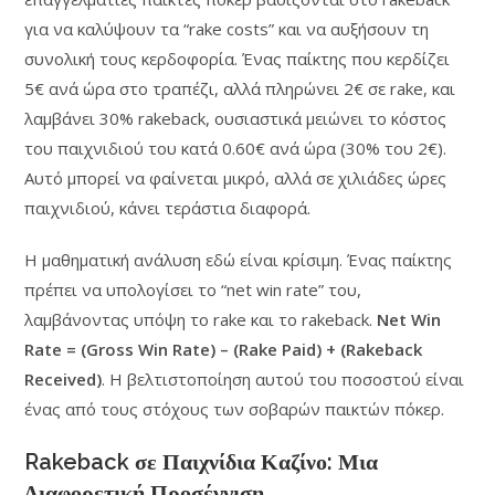
για να καλύψουν τα “rake costs” και να αυξήσουν τη
συνολική τους κερδοφορία. Ένας παίκτης που κερδίζει
5€ ανά ώρα στο τραπέζι, αλλά πληρώνει 2€ σε rake, και
λαμβάνει 30% rakeback, ουσιαστικά μειώνει το κόστος
του παιχνιδιού του κατά 0.60€ ανά ώρα (30% του 2€).
Αυτό μπορεί να φαίνεται μικρό, αλλά σε χιλιάδες ώρες
παιχνιδιού, κάνει τεράστια διαφορά.
Η μαθηματική ανάλυση εδώ είναι κρίσιμη. Ένας παίκτης
πρέπει να υπολογίσει το “net win rate” του,
λαμβάνοντας υπόψη το rake και το rakeback.
Net Win
Rate = (Gross Win Rate) – (Rake Paid) + (Rakeback
Received)
. Η βελτιστοποίηση αυτού του ποσοστού είναι
ένας από τους στόχους των σοβαρών παικτών πόκερ.
Rakeback σε Παιχνίδια Καζίνο: Μια
Διαφορετική Προσέγγιση