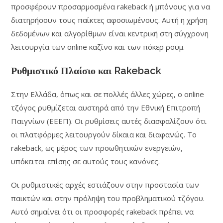
προσφέρουν προσαρμοσμένα rakeback ή μπόνους για να
διατηρήσουν τους παίκτες αφοσιωμένους. Αυτή η χρήση
δεδομένων και αλγορίθμων είναι κεντρική στη σύγχρονη
λειτουργία των online καζίνο και των πόκερ ρουμ.
Ρυθμιστικό Πλαίσιο και Rakeback
Στην Ελλάδα, όπως και σε πολλές άλλες χώρες, ο online
τζόγος ρυθμίζεται αυστηρά από την Εθνική Επιτροπή
Παιγνίων (ΕΕΕΠ). Οι ρυθμίσεις αυτές διασφαλίζουν ότι
οι πλατφόρμες λειτουργούν δίκαια και διαφανώς. Το
rakeback, ως μέρος των προωθητικών ενεργειών,
υπόκειται επίσης σε αυτούς τους κανόνες.
Οι ρυθμιστικές αρχές εστιάζουν στην προστασία των
παικτών και στην πρόληψη του προβληματικού τζόγου.
Αυτό σημαίνει ότι οι προσφορές rakeback πρέπει να