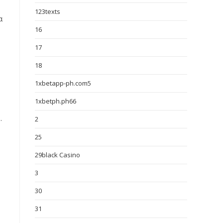
123texts
α
16
17
18
1xbetapp-ph.com5
1xbetph.ph66
.
2
25
29black Casino
3
30
31