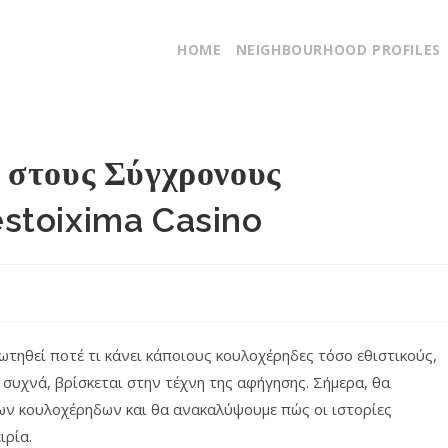
HOME
NEIGHBOURHOOD PROFILES
 στους Σύγχρονους
stoixima Casino
ωτηθεί ποτέ τι κάνει κάποιους κουλοχέρηδες τόσο εθιστικούς,
συχνά, βρίσκεται στην τέχνη της αφήγησης. Σήμερα, θα
ν κουλοχέρηδων και θα ανακαλύψουμε πώς οι ιστορίες
ιρία.