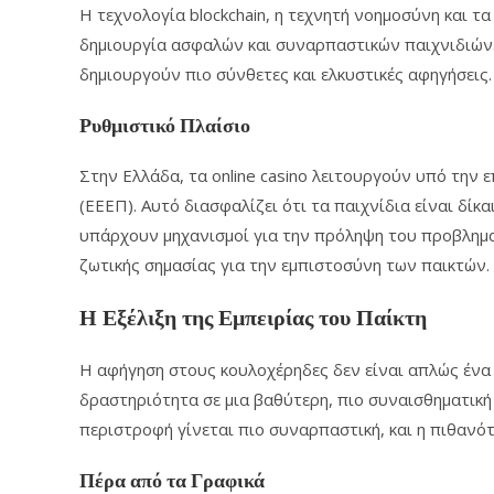
Η τεχνολογία blockchain, η τεχνητή νοημοσύνη και
δημιουργία ασφαλών και συναρπαστικών παιχνιδιών.
δημιουργούν πιο σύνθετες και ελκυστικές αφηγήσεις.
Ρυθμιστικό Πλαίσιο
Στην Ελλάδα, τα online casino λειτουργούν υπό την 
(ΕΕΕΠ). Αυτό διασφαλίζει ότι τα παιχνίδια είναι δίκ
υπάρχουν μηχανισμοί για την πρόληψη του προβλημα
ζωτικής σημασίας για την εμπιστοσύνη των παικτών.
Η Εξέλιξη της Εμπειρίας του Παίκτη
Η αφήγηση στους κουλοχέρηδες δεν είναι απλώς ένα 
δραστηριότητα σε μια βαθύτερη, πιο συναισθηματική 
περιστροφή γίνεται πιο συναρπαστική, και η πιθανό
Πέρα από τα Γραφικά