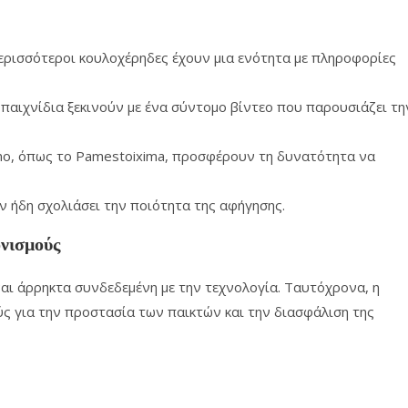
ερισσότεροι κουλοχέρηδες έχουν μια ενότητα με πληροφορίες
παιχνίδια ξεκινούν με ένα σύντομο βίντεο που παρουσιάζει τη
ino, όπως το Pamestoixima, προσφέρουν τη δυνατότητα να
ν ήδη σχολιάσει την ποιότητα της αφήγησης.
ονισμούς
ίναι άρρηκτα συνδεδεμένη με την τεχνολογία. Ταυτόχρονα, η
ς για την προστασία των παικτών και την διασφάλιση της