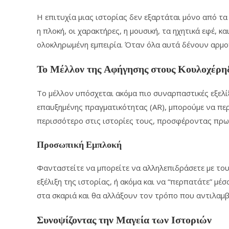
Η επιτυχία μιας ιστορίας δεν εξαρτάται μόνο από τ
η πλοκή, οι χαρακτήρες, η μουσική, τα ηχητικά εφέ, 
ολοκληρωμένη εμπειρία. Όταν όλα αυτά δένουν αρμον
Το Μέλλον της Αφήγησης στους Κουλοχέρη
Το μέλλον υπόσχεται ακόμα πιο συναρπαστικές εξελίξ
επαυξημένης πραγματικότητας (AR), μπορούμε να πε
περισσότερο στις ιστορίες τους, προσφέροντας πρω
Προσωπική Εμπλοκή
Φανταστείτε να μπορείτε να αλληλεπιδράσετε με το
εξέλιξη της ιστορίας, ή ακόμα και να “περπατάτε” μέ
στα σκαριά και θα αλλάξουν τον τρόπο που αντιλαμβ
Συνοψίζοντας την Μαγεία των Ιστοριών