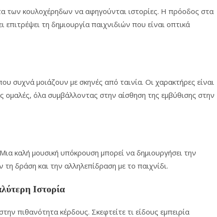
ητα των κουλοχέρηδων να αφηγούνται ιστορίες. Η πρόοδος στα
ει επιτρέψει τη δημιουργία παιχνιδιών που είναι οπτικά
ου συχνά μοιάζουν με σκηνές από ταινία. Οι χαρακτήρες είναι
ις ομαλές, όλα συμβάλλοντας στην αίσθηση της εμβύθισης στην
. Μια καλή μουσική υπόκρουση μπορεί να δημιουργήσει την
 τη δράση και την αλληλεπίδραση με το παιχνίδι.
αλύτερη Ιστορία
στην πιθανότητα κέρδους. Σκεφτείτε τι είδους εμπειρία