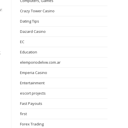
Computers, Games
ν:
Crazy Tower Сasino
Dating Tips
Dazard Casino
EC
ς
Education
elemporiodelvw.com.ar
Emperia Casino
Entertainment
escort projects
Fast Payouts
first
Forex Trading