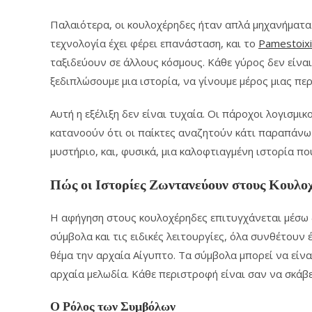
Παλαιότερα, οι κουλοχέρηδες ήταν απλά μηχανήματα 
τεχνολογία έχει φέρει επανάσταση, και το
Pamestoix
ταξιδεύουν σε άλλους κόσμους. Κάθε γύρος δεν είναι
ξεδιπλώσουμε μια ιστορία, να γίνουμε μέρος μιας περ
Αυτή η εξέλιξη δεν είναι τυχαία. Οι πάροχοι λογισμικ
κατανοούν ότι οι παίκτες αναζητούν κάτι παραπάνω
μυστήριο, και, φυσικά, μια καλοφτιαγμένη ιστορία π
Πώς οι Ιστορίες Ζωντανεύουν στους Κουλο
Η αφήγηση στους κουλοχέρηδες επιτυγχάνεται μέσω δ
σύμβολα και τις ειδικές λειτουργίες, όλα συνθέτουν 
θέμα την αρχαία Αίγυπτο. Τα σύμβολα μπορεί να είνα
αρχαία μελωδία. Κάθε περιστροφή είναι σαν να σκάβ
Ο Ρόλος των Συμβόλων