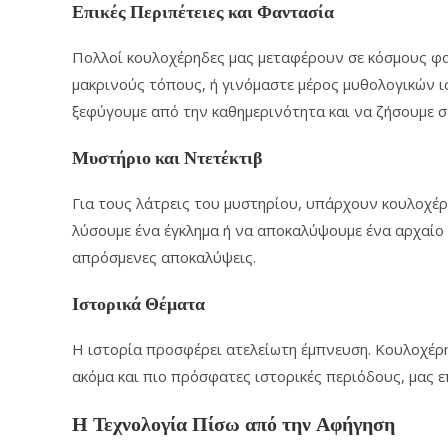
Επικές Περιπέτειες και Φαντασία
Πολλοί κουλοχέρηδες μας μεταφέρουν σε κόσμους φ
μακρινούς τόπους, ή γινόμαστε μέρος μυθολογικών ι
ξεφύγουμε από την καθημερινότητα και να ζήσουμε σ
Μυστήριο και Ντετέκτιβ
Για τους λάτρεις του μυστηρίου, υπάρχουν κουλοχέ
λύσουμε ένα έγκλημα ή να αποκαλύψουμε ένα αρχαίο 
απρόσμενες αποκαλύψεις.
Ιστορικά Θέματα
Η ιστορία προσφέρει ατελείωτη έμπνευση. Κουλοχέρη
ακόμα και πιο πρόσφατες ιστορικές περιόδους, μας 
Η Τεχνολογία Πίσω από την Αφήγηση