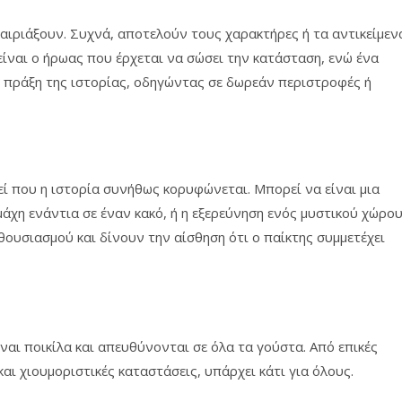
ταιριάξουν. Συχνά, αποτελούν τους χαρακτήρες ή τα αντικείμεν
 είναι ο ήρωας που έρχεται να σώσει την κατάσταση, ενώ ένα
νη πράξη της ιστορίας, οδηγώντας σε δωρεάν περιστροφές ή
κεί που η ιστορία συνήθως κορυφώνεται. Μπορεί να είναι μια
μάχη ενάντια σε έναν κακό, ή η εξερεύνηση ενός μυστικού χώρου
θουσιασμού και δίνουν την αίσθηση ότι ο παίκτης συμμετέχει
ναι ποικίλα και απευθύνονται σε όλα τα γούστα. Από επικές
και χιουμοριστικές καταστάσεις, υπάρχει κάτι για όλους.