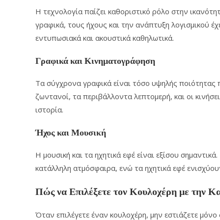
Η τεχνολογία παίζει καθοριστικό ρόλο στην ικανότ
γραφικά, τους ήχους και την ανάπτυξη λογισμικού έχ
εντυπωσιακά και ακουστικά καθηλωτικά.
Γραφικά και Κινηματογράφηση
Τα σύγχρονα γραφικά είναι τόσο υψηλής ποιότητας π
ζωντανοί, τα περιβάλλοντα λεπτομερή, και οι κινήσε
ιστορία.
Ήχος και Μουσική
Η μουσική και τα ηχητικά εφέ είναι εξίσου σημαντικά
κατάλληλη ατμόσφαιρα, ενώ τα ηχητικά εφέ ενισχύουν
Πώς να Επιλέξετε τον Κουλοχέρη με την Κ
Όταν επιλέγετε έναν κουλοχέρη, μην εστιάζετε μόνο 