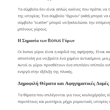
Τα σύμβολα δεν είναι απλώς εικόνες που πρέπει να 
της ιστορίας. Ένα σύμβολο “άγριου” (wild) μπορεί να
σύμβολο “scatter” μπορεί να ξεκλειδώσει την επόμε
μπόνους γύρους.
Η Σημασία των Bonus Γύρων
Οι bonus γύροι είναι η καρδιά της αφήγησης. Είναι ε
αποστολή για να βρείτε ένα χαμένο αντικείμενο, μια 
Αυτοί οι γύροι προσθέτουν ένα επιπλέον επίπεδο εν
ενεργά στην εξέλιξη της πλοκής.
Δημοφιλή Θέματα και Αφηγηματικές Δομές
Τα θέματα που επιλέγονται για τους κουλοχέρηδες εί
περιπέτειες και μυστήρια, μέχρι ρομαντικές ιστορίες 