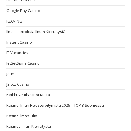
Golisimo Casino
Google Pay Casino
IGAMING
Ilmaiskierroksia Ilman Kierrätystä
Instant Casino
IT Vacancies
JetSetSpins Casino
Jeux
JSlotz Casino
Kaikki Nettikasinot Malta
Kasino Ilman Rekisteröitymistä 2026 – TOP 3 Suomessa
Kasino Ilman Tiliä
Kasinot Ilman Kierrätystä