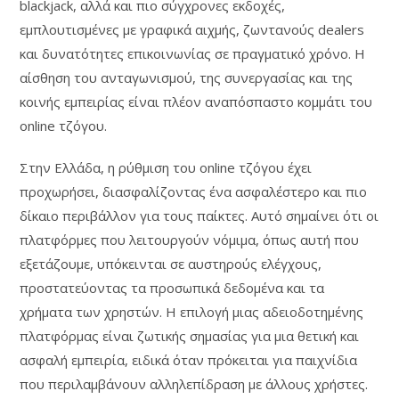
blackjack, αλλά και πιο σύγχρονες εκδοχές,
εμπλουτισμένες με γραφικά αιχμής, ζωντανούς dealers
και δυνατότητες επικοινωνίας σε πραγματικό χρόνο. Η
αίσθηση του ανταγωνισμού, της συνεργασίας και της
κοινής εμπειρίας είναι πλέον αναπόσπαστο κομμάτι του
online τζόγου.
Στην Ελλάδα, η ρύθμιση του online τζόγου έχει
προχωρήσει, διασφαλίζοντας ένα ασφαλέστερο και πιο
δίκαιο περιβάλλον για τους παίκτες. Αυτό σημαίνει ότι οι
πλατφόρμες που λειτουργούν νόμιμα, όπως αυτή που
εξετάζουμε, υπόκεινται σε αυστηρούς ελέγχους,
προστατεύοντας τα προσωπικά δεδομένα και τα
χρήματα των χρηστών. Η επιλογή μιας αδειοδοτημένης
πλατφόρμας είναι ζωτικής σημασίας για μια θετική και
ασφαλή εμπειρία, ειδικά όταν πρόκειται για παιχνίδια
που περιλαμβάνουν αλληλεπίδραση με άλλους χρήστες.