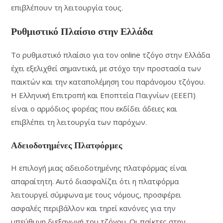
επιβλέπουν τη λειτουργία τους.
Ρυθμιστικό Πλαίσιο στην Ελλάδα
Το ρυθμιστικό πλαίσιο για τον online τζόγο στην Ελλάδα
έχει εξελιχθεί σημαντικά, με στόχο την προστασία των
παικτών και την καταπολέμηση του παράνομου τζόγου.
Η Ελληνική Επιτροπή και Εποπτεία Παιγνίων (ΕΕΕΠ)
είναι ο αρμόδιος φορέας που εκδίδει άδειες και
επιβλέπει τη λειτουργία των παρόχων.
Αδειοδοτημένες Πλατφόρμες
Η επιλογή μιας αδειοδοτημένης πλατφόρμας είναι
απαραίτητη. Αυτό διασφαλίζει ότι η πλατφόρμα
λειτουργεί σύμφωνα με τους νόμους, προσφέρει
ασφαλές περιβάλλον και τηρεί κανόνες για την
υπεύθυνη διεξαγωγή του τζόγου. Οι παίκτες στην