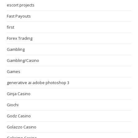
escort projects
Fast Payouts
first
Forex Trading
Gambling
Gambling/Casino
Games
generative ai adobe photoshop 3
Ginja Casino
Giochi
Godz Casino
Golazzo Casino