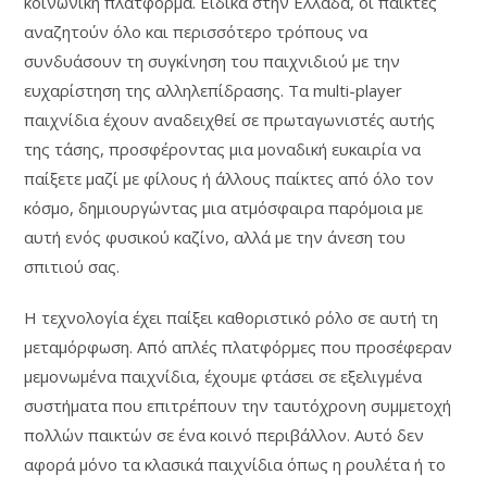
κοινωνική πλατφόρμα. Ειδικά στην Ελλάδα, οι παίκτες
αναζητούν όλο και περισσότερο τρόπους να
συνδυάσουν τη συγκίνηση του παιχνιδιού με την
ευχαρίστηση της αλληλεπίδρασης. Τα multi-player
παιχνίδια έχουν αναδειχθεί σε πρωταγωνιστές αυτής
της τάσης, προσφέροντας μια μοναδική ευκαιρία να
παίξετε μαζί με φίλους ή άλλους παίκτες από όλο τον
κόσμο, δημιουργώντας μια ατμόσφαιρα παρόμοια με
αυτή ενός φυσικού καζίνο, αλλά με την άνεση του
σπιτιού σας.
Η τεχνολογία έχει παίξει καθοριστικό ρόλο σε αυτή τη
μεταμόρφωση. Από απλές πλατφόρμες που προσέφεραν
μεμονωμένα παιχνίδια, έχουμε φτάσει σε εξελιγμένα
συστήματα που επιτρέπουν την ταυτόχρονη συμμετοχή
πολλών παικτών σε ένα κοινό περιβάλλον. Αυτό δεν
αφορά μόνο τα κλασικά παιχνίδια όπως η ρουλέτα ή το