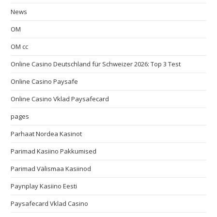
News
OM
OM cc
Online Casino Deutschland für Schweizer 2026: Top 3 Test
Online Casino Paysafe
Online Casino Vklad Paysafecard
pages
Parhaat Nordea Kasinot
Parimad Kasiino Pakkumised
Parimad Välismaa Kasiinod
Paynplay Kasiino Eesti
Paysafecard Vklad Casino