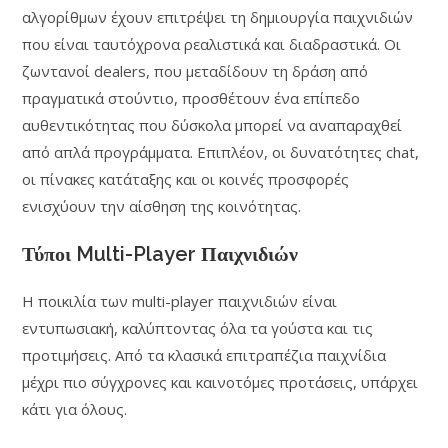
αλγορίθμων έχουν επιτρέψει τη δημιουργία παιχνιδιών
που είναι ταυτόχρονα ρεαλιστικά και διαδραστικά. Οι
ζωντανοί dealers, που μεταδίδουν τη δράση από
πραγματικά στούντιο, προσθέτουν ένα επίπεδο
αυθεντικότητας που δύσκολα μπορεί να αναπαραχθεί
από απλά προγράμματα. Επιπλέον, οι δυνατότητες chat,
οι πίνακες κατάταξης και οι κοινές προσφορές
ενισχύουν την αίσθηση της κοινότητας.
Τύποι Multi-Player Παιχνιδιών
Η ποικιλία των multi-player παιχνιδιών είναι
εντυπωσιακή, καλύπτοντας όλα τα γούστα και τις
προτιμήσεις. Από τα κλασικά επιτραπέζια παιχνίδια
μέχρι πιο σύγχρονες και καινοτόμες προτάσεις, υπάρχει
κάτι για όλους.