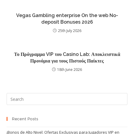
Vegas Gambling enterprise On the web No-
deposit Bonuses 2026
25th July 2026
Το Πρόγραμμα VIP του Casino Lab: Αποκλειστικά
Προνόμια για τους Πιστούς Παίκτες
18th June 2026
Recent Posts
¡Bonos de Alto Nivel: Ofertas Exclusivas para Jugadores VIP en