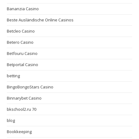
Bananzia Casino
Beste Ausländische Online Casinos
Betcleo Casino
Betero Casino
Betfouru Casino
Betportal Casino
betting
BingoBongoStars Casino
Binnarybet Casino
bkschool2.ru 70
blog
Bookkeeping