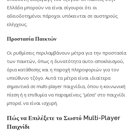
Ελλάδα μπορούν να είναι σίγουροι ότι οι
αδειοδοτημένοι πάροχοι υπόκεινται σε αυστηρούς
ελέγχους.
Προστασία Παικτών
Οι ρυθμίσεις περιλαμβάνουν μέτρα για την προστασία
των παικτών, όπως η δυνατότητα αυτο-αποκλεισμού,
όρια κατάθεσης και η παροχή πληροφοριών για τον
υπεύθυνο τζόγο. Αυτά τα μέτρα είναι ιδιαίτερα
σημαντικά σε multi-player παιχνίδια, όπου η κοινωνική
πίεση ή η επιθυμία να παραμείνεις “μέσα” στο παιχνίδι
μπορεί να είναι ισχυρή.
Πώς να Επιλέξετε το Σωστό Multi-Player
Παιχνίδι