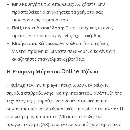
Μην Κυνηγάτε τις Απώλειες:
Αν χάσετε, μην
προσπαθείτε να ανακτήσετε τα χρήματά σας
ποντάροντας περισσότερο.
Παίξτε για Διασκέδαση:
Ο πρωταρχικός στόχος
πρέπει να είναι η ψυχαγωγία, όχι το κέρδος.
Μιλήστε σε Κάποιον:
Αν νιώθετε ότι ο τζόγος
γίνεται πρόβλημα, μιλήστε σε φίλους, οικογένεια ή
αναζητήστε επαγγελματική βοήθεια.
Η Επόμενη Μέρα του Online Τζόγου
Η εξέλιξη των multi-player παιχνιδιών δεν δείχνει
σημάδια επιβράδυνσης. Με την περαιτέρω ανάπτυξη της
τεχνολογίας, μπορούμε να αναμένουμε ακόμα πιο
συναρπαστικές και διαδραστικές εμπειρίες στο μέλλον. Η
εικονική πραγματικότητα (VR) και η επαυξημένη
πραγματικότητα (AR) αναμένεται να παίξουν σημαντικό