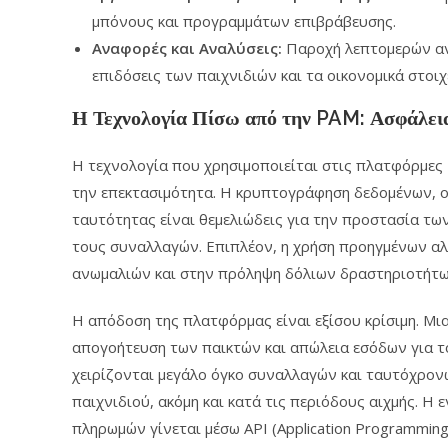
μπόνους και προγραμμάτων επιβράβευσης.
Αναφορές και Αναλύσεις:
Παροχή λεπτομερών ανα
επιδόσεις των παιχνιδιών και τα οικονομικά στοιχ
Η Τεχνολογία Πίσω από την PAM: Ασφάλει
Η τεχνολογία που χρησιμοποιείται στις πλατφόρμες P
την επεκτασιμότητα. Η κρυπτογράφηση δεδομένων, οι
ταυτότητας είναι θεμελιώδεις για την προστασία τ
τους συναλλαγών. Επιπλέον, η χρήση προηγμένων αλ
ανωμαλιών και στην πρόληψη δόλιων δραστηριοτήτω
Η απόδοση της πλατφόρμας είναι εξίσου κρίσιμη. Μι
απογοήτευση των παικτών και απώλεια εσόδων για το
χειρίζονται μεγάλο όγκο συναλλαγών και ταυτόχρον
παιχνιδιού, ακόμη και κατά τις περιόδους αιχμής. 
πληρωμών γίνεται μέσω API (Application Programming 