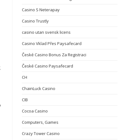
Casino S Neterapay
Casino Trustly
casino utan svensk licens
Casino Vklad Přes Paysafecard
České Casino Bonus Za Registraci
České Casino Paysafecard
ς
CH
ChainLuck Casino
CIB
ν
Cocoa Casino
Computers, Games
Crazy Tower Сasino