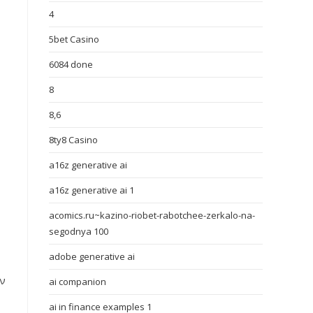
4
5bet Casino
6084 done
8
8,6
8ty8 Casino
a16z generative ai
a16z generative ai 1
acomics.ru~kazino-riobet-rabotchee-zerkalo-na-
segodnya 100
adobe generative ai
ων
ai companion
ai in finance examples 1