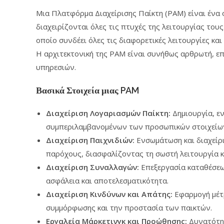
Μια Πλατφόρμα Διαχείρισης Παίκτη (PAM) είναι ένα ο
διαχειρίζονται όλες τις πτυχές της λειτουργίας τους
οποίο συνδέει όλες τις διαφορετικές λειτουργίες κα
Η αρχιτεκτονική της PAM είναι συνήθως αρθρωτή, 
υπηρεσιών.
Βασικά Στοιχεία μιας PAM
Διαχείριση Λογαριασμών Παίκτη:
Δημιουργία, ε
συμπεριλαμβανομένων των προσωπικών στοιχείων,
Διαχείριση Παιχνιδιών:
Ενσωμάτωση και διαχείρ
παρόχους, διασφαλίζοντας τη σωστή λειτουργία κ
Διαχείριση Συναλλαγών:
Επεξεργασία καταθέσεω
ασφάλεια και αποτελεσματικότητα.
Διαχείριση Κινδύνων και Απάτης:
Εφαρμογή μέτρ
συμμόρφωσης και την προστασία των παικτών.
Εργαλεία Μάρκετινγκ και Προώθησης:
Δυνατότητ