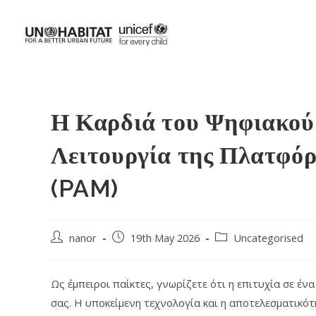
Η Καρδιά του Ψηφιακού 
Λειτουργία της Πλατφόρ
(PAM)
nanor
19th May 2026
Uncategorised
Ως έμπειροι παίκτες, γνωρίζετε ότι η επιτυχία σε έν
σας. Η υποκείμενη τεχνολογία και η αποτελεσματικό