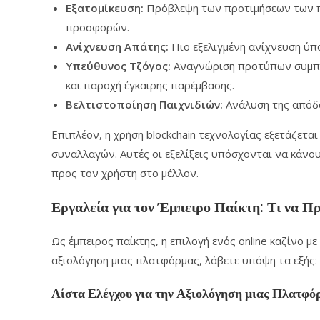
Εξατομίκευση:
Πρόβλεψη των προτιμήσεων των π
προσφορών.
Ανίχνευση Απάτης:
Πιο εξελιγμένη ανίχνευση ύπ
Υπεύθυνος Τζόγος:
Αναγνώριση προτύπων συμπε
και παροχή έγκαιρης παρέμβασης.
Βελτιστοποίηση Παιχνιδιών:
Ανάλυση της απόδο
Επιπλέον, η χρήση blockchain τεχνολογίας εξετάζεται
συναλλαγών. Αυτές οι εξελίξεις υπόσχονται να κάνου
προς τον χρήστη στο μέλλον.
Εργαλεία για τον Έμπειρο Παίκτη: Τι να Π
Ως έμπειρος παίκτης, η επιλογή ενός online καζίνο μ
αξιολόγηση μιας πλατφόρμας, λάβετε υπόψη τα εξής:
Λίστα Ελέγχου για την Αξιολόγηση μιας Πλατφ