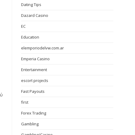
Dating Tips
Dazard Casino
EC
Education
elemporiodelvw.com.ar
Emperia Casino
Entertainment
escort projects
Fast Payouts
ού
first
Forex Trading
Gambling
Gambling/Casino