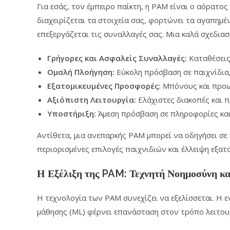
Για εσάς, τον έμπειρο παίκτη, η PAM είναι ο αόρατο
διαχειρίζεται τα στοιχεία σας, φορτώνει τα αγαπημέ
επεξεργάζεται τις συναλλαγές σας. Μια καλά σχεδιασ
Γρήγορες και Ασφαλείς Συναλλαγές:
Καταθέσεις
Ομαλή Πλοήγηση:
Εύκολη πρόσβαση σε παιχνίδια
Εξατομικευμένες Προσφορές:
Μπόνους και προωθ
Αξιόπιστη Λειτουργία:
Ελάχιστες διακοπές και π
Υποστήριξη:
Άμεση πρόσβαση σε πληροφορίες και 
Αντίθετα, μια ανεπαρκής PAM μπορεί να οδηγήσει σε
περιορισμένες επιλογές παιχνιδιών και έλλειψη εξατ
Η Εξέλιξη της PAM: Τεχνητή Νοημοσύνη κα
Η τεχνολογία των PAM συνεχίζει να εξελίσσεται. Η ε
μάθησης (ML) φέρνει επανάσταση στον τρόπο λειτουργ