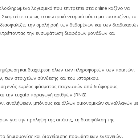
λοκληρωμένο λογισμικό που επιτρέπει στα online καζίνο να
. Σκεφτείτε την ως το κεντρικό νευρικό σύστημα του καζίνο, το
ι διασφαλίζει την ομαλή ροή των δεδομένων και των διαδικασιών
επιτρέποντας την ενσωμάτωση διαφόρων μονάδων και
νημέρωση και διαχείριση όλων των πληροφοριών των παικτών,
 των στοιχείων σύνδεσης και του ιστορικού.
ιση ενός ευρέος φάσματος παιχνιδιών από διάφορους
αι την τυχαία παραγωγή αριθμών (RNG).
ν, αναλήψεων, μπόνους και άλλων οικονομικών συναλλαγών μ
ων για την πρόληψη της απάτης, τη διασφάλιση της
α δημιουργίας και διαχείρισης προωθητικών ενεργειών,