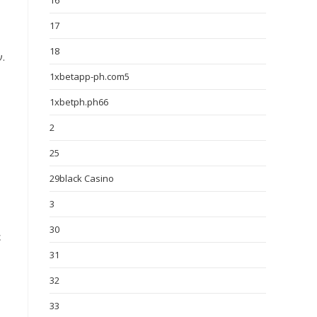
16
17
18
.
1xbetapp-ph.com5
1xbetph.ph66
2
25
29black Casino
3
30
ε
31
32
33