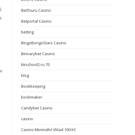
ό
Betfouru Casino
ι
Betportal Casino
betting
BingoBongoStars Casino
Binnarybet Casino
bkschool2.ru 70
ον
blog
Bookkeeping
bookmaker
Candybet Casino
casino
Casino Minimální Vklad 100 Kč