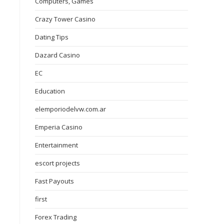
Computers, Games
Crazy Tower Сasino
Dating Tips
Dazard Casino
EC
Education
elemporiodelvw.com.ar
Emperia Casino
Entertainment
escort projects
Fast Payouts
first
Forex Trading