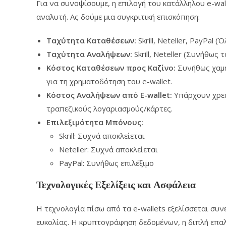
Για να συνοψίσουμε, η επιλογή του κατάλληλου e-wal
αναλυτή. Ας δούμε μια συγκριτική επισκόπηση:
Ταχύτητα Καταθέσεων:
Skrill, Neteller, PayPal (
Ταχύτητα Αναλήψεων:
Skrill, Neteller (Συνήθως
Κόστος Καταθέσεων προς Καζίνο:
Συνήθως χαμηλ
για τη χρηματοδότηση του e-wallet.
Κόστος Αναλήψεων από E-wallet:
Υπάρχουν χρεώ
τραπεζικούς λογαριασμούς/κάρτες.
Επιλεξιμότητα Μπόνους:
Skrill: Συχνά αποκλείεται
Neteller: Συχνά αποκλείεται
PayPal: Συνήθως επιλέξιμο
Τεχνολογικές Εξελίξεις και Ασφάλεια
Η τεχνολογία πίσω από τα e-wallets εξελίσσεται συ
ευκολίας. Η κρυπτογράφηση δεδομένων, η διπλή επαλ