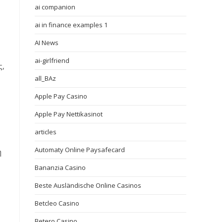
ai companion
ai in finance examples 1
AI News
ai-girlfriend
ς,
all_BAz
Apple Pay Casino
Apple Pay Nettikasinot
articles
Automaty Online Paysafecard
η
Bananzia Casino
Beste Ausländische Online Casinos
Betcleo Casino
Betero Casino