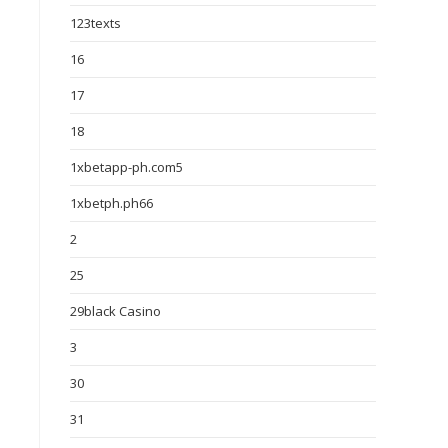
123texts
16
17
18
1xbetapp-ph.com5
1xbetph.ph66
2
25
29black Casino
3
30
31