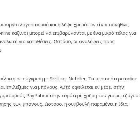
ημιουργία λογαριασμού και η λήψη χρημάτων είναι συνήθως
nline καζίνο) μπορεί να επιβαρύνονται με ένα μικρό τέλος για
αναλωτή για καταθέσεις. Ωστόσο, οι αναλήψεις προς
ς.
λικτη σε σύγκριση με Skrill και Neteller. Τα περισσότερα online
αι επιλέξιμες για μπόνους. Αυτό οφείλεται εν μέρει στην
γαριασμούς PayPal και στην ευρύτερη χρήση του για μη-τζόγου
ρησης των μπόνους. Ωστόσο, η συμβουλή παραμένει η ίδια: