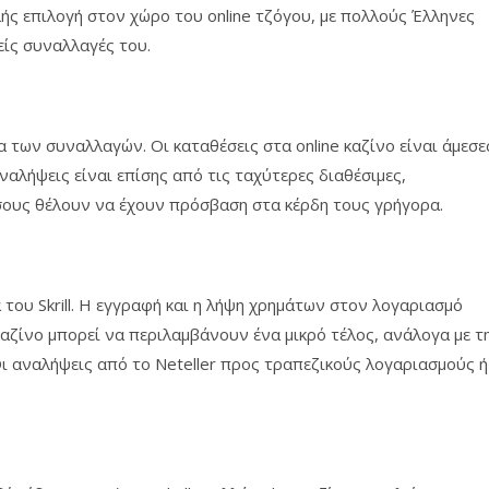
ιλής επιλογή στον χώρο του online τζόγου, με πολλούς Έλληνες
είς συναλλαγές του.
τα των συναλλαγών. Οι καταθέσεις στα online καζίνο είναι άμεσε
ναλήψεις είναι επίσης από τις ταχύτερες διαθέσιμες,
όσους θέλουν να έχουν πρόσβαση στα κέρδη τους γρήγορα.
 του Skrill. Η εγγραφή και η λήψη χρημάτων στον λογαριασμό
 καζίνο μπορεί να περιλαμβάνουν ένα μικρό τέλος, ανάλογα με τ
ι αναλήψεις από το Neteller προς τραπεζικούς λογαριασμούς ή