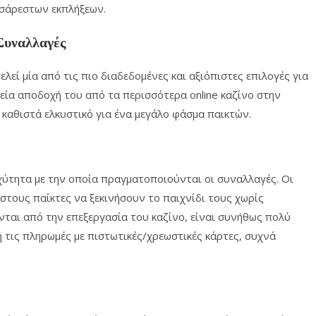
υσάρεστων εκπλήξεων.
 Συναλλαγές
λεί μία από τις πιο διαδεδομένες και αξιόπιστες επιλογές για
ρεία αποδοχή του από τα περισσότερα online καζίνο στην
 καθιστά ελκυστικό για ένα μεγάλο φάσμα παικτών.
ταχύτητα με την οποία πραγματοποιούνται οι συναλλαγές. Οι
στους παίκτες να ξεκινήσουν το παιχνίδι τους χωρίς
νται από την επεξεργασία του καζίνο, είναι συνήθως πολύ
ή τις πληρωμές με πιστωτικές/χρεωστικές κάρτες, συχνά