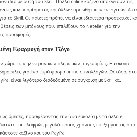
όν ίδια με αυτή του Skrill. Πολλά online καζίνο αποκλείουν τις
όνους καλωσορίσματος και άλλων προωθητικών ενεργειών. Αυτ
 το Skrill. Οι παίκτες πρέπει να είναι ιδιαίτερα προσεκτικοί κα
θέσεις των μπόνους πριν επιλέξουν το Neteller για την
τις προσφορές.
μένη Εφαρμογή στον Τζόγο
τον χώρο των ηλεκτρονικών πληρωμών παγκοσμίως. Η ευκολία
 δημοφιλές για ένα ευρύ φάσμα online συναλλαγών. Ωστόσο, στ
Pal είναι λιγότερο διαδεδομένη σε σύγκριση με Skrill και
ήθως άμεσες, προσφέροντας την ίδια ευκολία με τα άλλα e-
υπόκεινται σε ελαφρώς μεγαλύτερους χρόνους επεξεργασίας από
 εκάστοτε καζίνο και του PayPal.