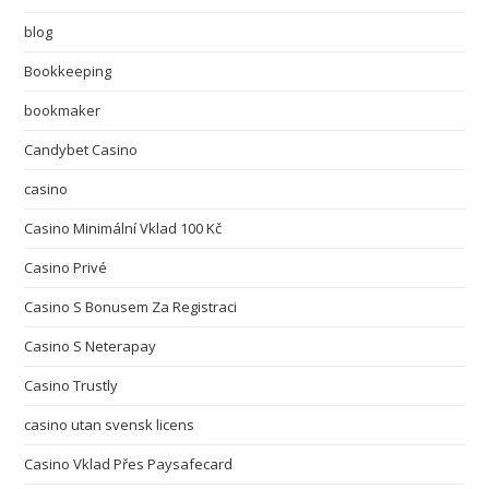
blog
Bookkeeping
bookmaker
Candybet Casino
casino
Casino Minimální Vklad 100 Kč
Casino Privé
Casino S Bonusem Za Registraci
Casino S Neterapay
Casino Trustly
casino utan svensk licens
Casino Vklad Přes Paysafecard