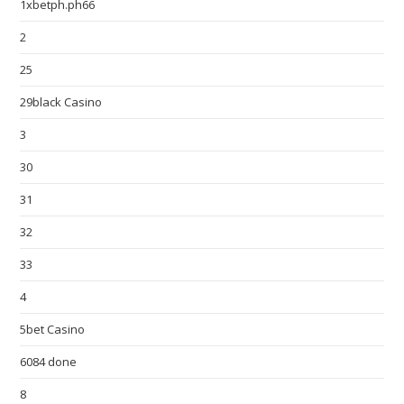
1xbetph.ph66
2
25
29black Casino
3
30
31
32
33
4
5bet Casino
6084 done
8