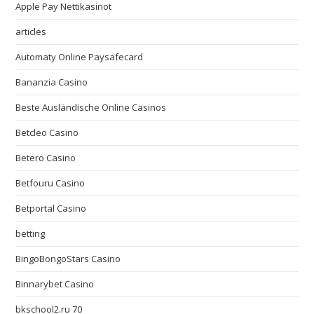
Apple Pay Nettikasinot
articles
Automaty Online Paysafecard
Bananzia Casino
Beste Ausländische Online Casinos
Betcleo Casino
Betero Casino
Betfouru Casino
Betportal Casino
betting
BingoBongoStars Casino
Binnarybet Casino
bkschool2.ru 70