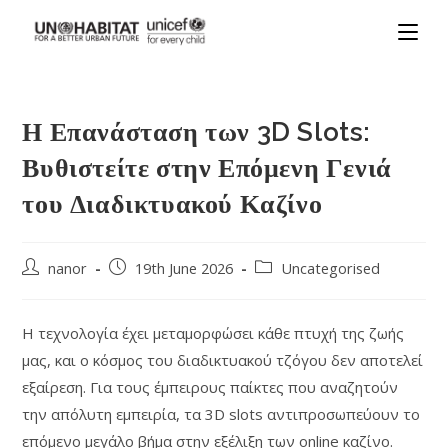
Η Επανάσταση των 3D Slots:
Βυθιστείτε στην Επόμενη Γενιά
του Διαδικτυακού Καζίνο
nanor
19th June 2026
Uncategorised
Η τεχνολογία έχει μεταμορφώσει κάθε πτυχή της ζωής
μας, και ο κόσμος του διαδικτυακού τζόγου δεν αποτελεί
εξαίρεση. Για τους έμπειρους παίκτες που αναζητούν
την απόλυτη εμπειρία, τα 3D slots αντιπροσωπεύουν το
επόμενο μεγάλο βήμα στην εξέλιξη των online καζίνο.