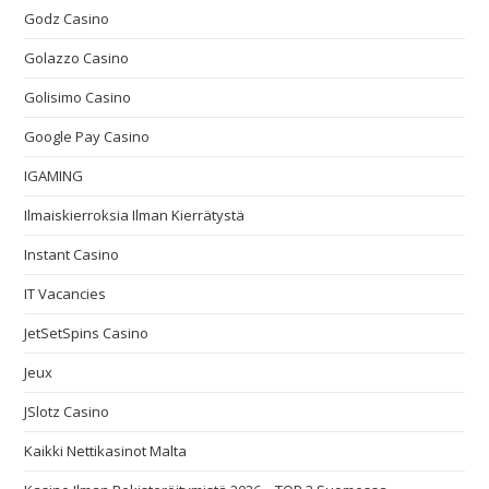
Godz Casino
Golazzo Casino
Golisimo Casino
Google Pay Casino
IGAMING
Ilmaiskierroksia Ilman Kierrätystä
Instant Casino
IT Vacancies
JetSetSpins Casino
Jeux
JSlotz Casino
Kaikki Nettikasinot Malta