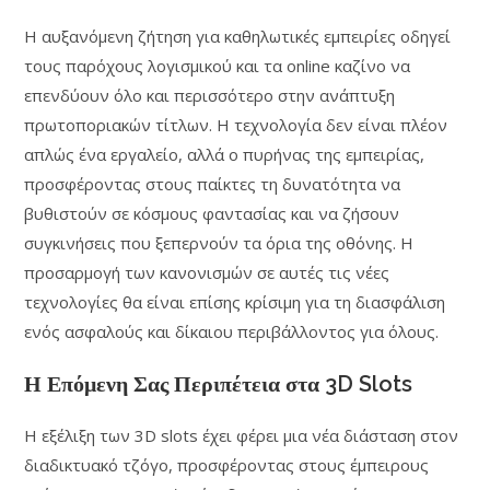
Η αυξανόμενη ζήτηση για καθηλωτικές εμπειρίες οδηγεί
τους παρόχους λογισμικού και τα online καζίνο να
επενδύουν όλο και περισσότερο στην ανάπτυξη
πρωτοποριακών τίτλων. Η τεχνολογία δεν είναι πλέον
απλώς ένα εργαλείο, αλλά ο πυρήνας της εμπειρίας,
προσφέροντας στους παίκτες τη δυνατότητα να
βυθιστούν σε κόσμους φαντασίας και να ζήσουν
συγκινήσεις που ξεπερνούν τα όρια της οθόνης. Η
προσαρμογή των κανονισμών σε αυτές τις νέες
τεχνολογίες θα είναι επίσης κρίσιμη για τη διασφάλιση
ενός ασφαλούς και δίκαιου περιβάλλοντος για όλους.
Η Επόμενη Σας Περιπέτεια στα 3D Slots
Η εξέλιξη των 3D slots έχει φέρει μια νέα διάσταση στον
διαδικτυακό τζόγο, προσφέροντας στους έμπειρους