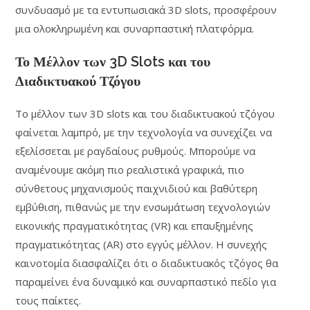
συνδυασμό με τα εντυπωσιακά 3D slots, προσφέρουν
μια ολοκληρωμένη και συναρπαστική πλατφόρμα.
Το Μέλλον των 3D Slots και του
Διαδικτυακού Τζόγου
Το μέλλον των 3D slots και του διαδικτυακού τζόγου
φαίνεται λαμπρό, με την τεχνολογία να συνεχίζει να
εξελίσσεται με ραγδαίους ρυθμούς. Μπορούμε να
αναμένουμε ακόμη πιο ρεαλιστικά γραφικά, πιο
σύνθετους μηχανισμούς παιχνιδιού και βαθύτερη
εμβύθιση, πιθανώς με την ενσωμάτωση τεχνολογιών
εικονικής πραγματικότητας (VR) και επαυξημένης
πραγματικότητας (AR) στο εγγύς μέλλον. Η συνεχής
καινοτομία διασφαλίζει ότι ο διαδικτυακός τζόγος θα
παραμείνει ένα δυναμικό και συναρπαστικό πεδίο για
τους παίκτες.