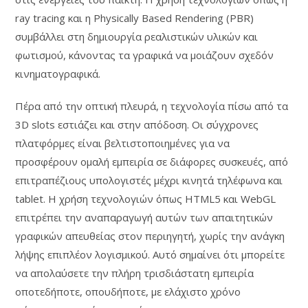
ray tracing και η Physically Based Rendering (PBR)
συμβάλλει στη δημιουργία ρεαλιστικών υλικών και
φωτισμού, κάνοντας τα γραφικά να μοιάζουν σχεδόν
κινηματογραφικά.
Πέρα από την οπτική πλευρά, η τεχνολογία πίσω από τα
3D slots εστιάζει και στην απόδοση. Οι σύγχρονες
πλατφόρμες είναι βελτιστοποιημένες για να
προσφέρουν ομαλή εμπειρία σε διάφορες συσκευές, από
επιτραπέζιους υπολογιστές μέχρι κινητά τηλέφωνα και
tablet. Η χρήση τεχνολογιών όπως HTML5 και WebGL
επιτρέπει την αναπαραγωγή αυτών των απαιτητικών
γραφικών απευθείας στον περιηγητή, χωρίς την ανάγκη
λήψης επιπλέον λογισμικού. Αυτό σημαίνει ότι μπορείτε
να απολαύσετε την πλήρη τρισδιάστατη εμπειρία
οποτεδήποτε, οπουδήποτε, με ελάχιστο χρόνο