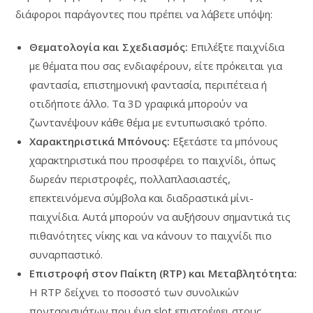
διάφοροι παράγοντες που πρέπει να λάβετε υπόψη:
Θεματολογία και Σχεδιασμός:
Επιλέξτε παιχνίδια
με θέματα που σας ενδιαφέρουν, είτε πρόκειται για
φαντασία, επιστημονική φαντασία, περιπέτεια ή
οτιδήποτε άλλο. Τα 3D γραφικά μπορούν να
ζωντανέψουν κάθε θέμα με εντυπωσιακό τρόπο.
Χαρακτηριστικά Μπόνους:
Εξετάστε τα μπόνους
χαρακτηριστικά που προσφέρει το παιχνίδι, όπως
δωρεάν περιστροφές, πολλαπλασιαστές,
επεκτεινόμενα σύμβολα και διαδραστικά μίνι-
παιχνίδια. Αυτά μπορούν να αυξήσουν σημαντικά τις
πιθανότητες νίκης και να κάνουν το παιχνίδι πιο
συναρπαστικό.
Επιστροφή στον Παίκτη (RTP) και Μεταβλητότητα:
Η RTP δείχνει το ποσοστό των συνολικών
πονταρισμάτων που ένα slot επιστρέφει στους