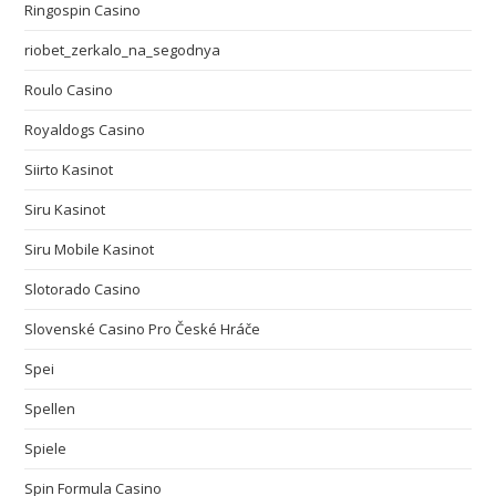
Ringospin Casino
riobet_zerkalo_na_segodnya
Roulo Casino
Royaldogs Casino
Siirto Kasinot
Siru Kasinot
Siru Mobile Kasinot
Slotorado Casino
Slovenské Casino Pro České Hráče
Spei
Spellen
Spiele
Spin Formula Casino