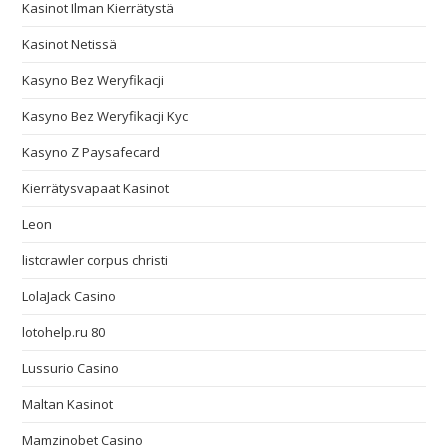
Kasinot Ilman Kierrätystä
Kasinot Netissä
Kasyno Bez Weryfikacji
Kasyno Bez Weryfikacji Kyc
Kasyno Z Paysafecard
Kierrätysvapaat Kasinot
Leon
listcrawler corpus christi
LolaJack Casino
lotohelp.ru 80
Lussurio Casino
Maltan Kasinot
Mamzinobet Casino