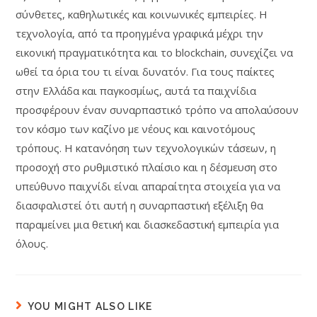
σύνθετες, καθηλωτικές και κοινωνικές εμπειρίες. Η
τεχνολογία, από τα προηγμένα γραφικά μέχρι την
εικονική πραγματικότητα και το blockchain, συνεχίζει να
ωθεί τα όρια του τι είναι δυνατόν. Για τους παίκτες
στην Ελλάδα και παγκοσμίως, αυτά τα παιχνίδια
προσφέρουν έναν συναρπαστικό τρόπο να απολαύσουν
τον κόσμο των καζίνο με νέους και καινοτόμους
τρόπους. Η κατανόηση των τεχνολογικών τάσεων, η
προσοχή στο ρυθμιστικό πλαίσιο και η δέσμευση στο
υπεύθυνο παιχνίδι είναι απαραίτητα στοιχεία για να
διασφαλιστεί ότι αυτή η συναρπαστική εξέλιξη θα
παραμείνει μια θετική και διασκεδαστική εμπειρία για
όλους.
YOU MIGHT ALSO LIKE