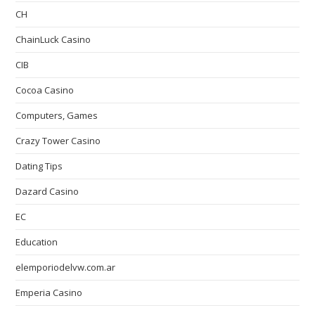
CH
ChainLuck Casino
CIB
Cocoa Casino
Computers, Games
Crazy Tower Сasino
Dating Tips
Dazard Casino
EC
Education
elemporiodelvw.com.ar
Emperia Casino