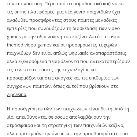
την επανάσταση. Πέρα από τα παραδοσιακά καζίνο και
τις online πλατφόρμες, μια νέα γενιά παιχνιδιών έχει
αναδυθεί, προσφέροντας στους παίκτες μοναδικές
εμπειρίες που συνδυάζουν τη διασκέδαση των video
games με την αδρεναλίνη του καζίνο. Αυτά τα casino-
themed video games και οι προσομοιωτές τυχερών
παιχνιδιών δεν είναι απλώς ψηφιακές αναπαραστάσεις,
αλλά εξελισσόμενα περιβάλλοντα που αντικατοπτρίζουν
τις τελευταίες τάσεις της τεχνολογίας και
προσαρμόζονται στις ανάγκες και τις επιθυμίες των
σύγχρονων παικτών, όπως αυτοί που βρίσκουν στο
Zipcasino
.
Η προσέγγιση αυτών των παιχνιδιών είναι διττή. Από τη
μία, απευθύνονται σε όσους απολαμβάνουν την
ατμόσφαιρα και τη στρατηγική των παιχνιδιών καζίνο,
αλλά προτιμούν την άνεση και την προσβασιμότητα του