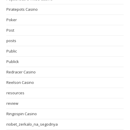
Piratepots Casino
Poker
Post
posts
Public
Publick
Redracer Casino
Reelson Casino
resources
review
Ringospin Casino
riobet_zerkalo_na_segodnya