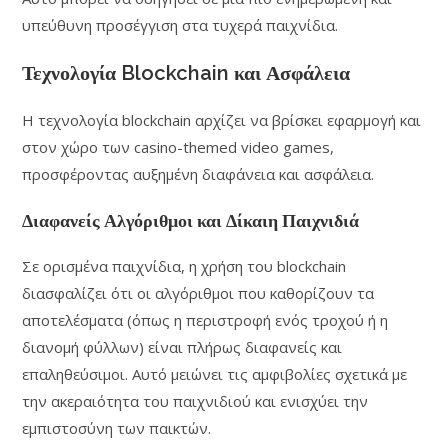
υπεύθυνη προσέγγιση στα τυχερά παιχνίδια.
Τεχνολογία Blockchain και Ασφάλεια
Η τεχνολογία blockchain αρχίζει να βρίσκει εφαρμογή και
στον χώρο των casino-themed video games,
προσφέροντας αυξημένη διαφάνεια και ασφάλεια.
Διαφανείς Αλγόριθμοι και Δίκαιη Παιχνιδιά
Σε ορισμένα παιχνίδια, η χρήση του blockchain
διασφαλίζει ότι οι αλγόριθμοι που καθορίζουν τα
αποτελέσματα (όπως η περιστροφή ενός τροχού ή η
διανομή φύλλων) είναι πλήρως διαφανείς και
επαληθεύσιμοι. Αυτό μειώνει τις αμφιβολίες σχετικά με
την ακεραιότητα του παιχνιδιού και ενισχύει την
εμπιστοσύνη των παικτών.