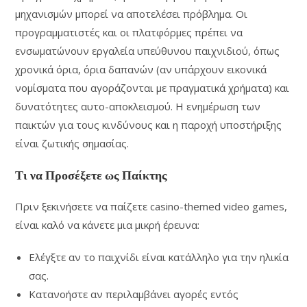
μηχανισμών μπορεί να αποτελέσει πρόβλημα. Οι
προγραμματιστές και οι πλατφόρμες πρέπει να
ενσωματώνουν εργαλεία υπεύθυνου παιχνιδιού, όπως
χρονικά όρια, όρια δαπανών (αν υπάρχουν εικονικά
νομίσματα που αγοράζονται με πραγματικά χρήματα) και
δυνατότητες αυτο-αποκλεισμού. Η ενημέρωση των
παικτών για τους κινδύνους και η παροχή υποστήριξης
είναι ζωτικής σημασίας.
Τι να Προσέξετε ως Παίκτης
Πριν ξεκινήσετε να παίζετε casino-themed video games,
είναι καλό να κάνετε μια μικρή έρευνα:
Ελέγξτε αν το παιχνίδι είναι κατάλληλο για την ηλικία
σας.
Κατανοήστε αν περιλαμβάνει αγορές εντός