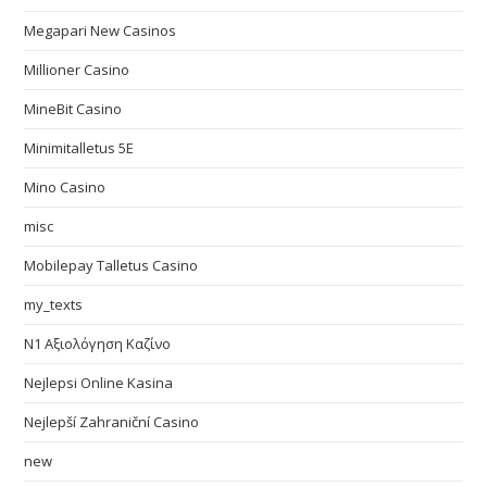
Megapari New Casinos
Millioner Casino
MineBit Casino
Minimitalletus 5E
Mino Casino
misc
Mobilepay Talletus Casino
my_texts
N1 Αξιολόγηση Καζίνο
Nejlepsi Online Kasina
Nejlepší Zahraniční Casino
new