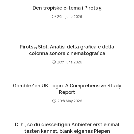
Den tropiske ø-tema i Pirots 5
29th June 2026
Pirots 5 Slot: Analisi della grafica e della
colonna sonora cinematografica
26th June 2026
GambleZen UK Login: A Comprehensive Study
Report
20th May 2026
D. h., so du diesseitigen Anbieter erst einmal
testen kannst, blank eigenes Piepen