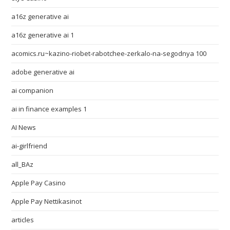
a16z generative ai
a16z generative ai 1
acomics.ru~kazino-riobet-rabotchee-zerkalo-na-segodnya 100
adobe generative ai
ai companion
ai in finance examples 1
AI News
ai-girlfriend
all_BAz
Apple Pay Casino
Apple Pay Nettikasinot
articles