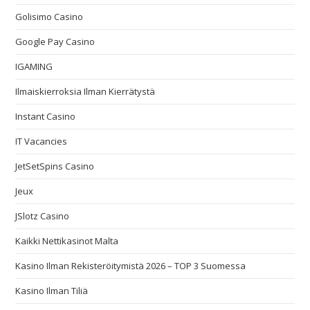
Golisimo Casino
Google Pay Casino
IGAMING
Ilmaiskierroksia Ilman Kierrätystä
Instant Casino
IT Vacancies
JetSetSpins Casino
Jeux
JSlotz Casino
Kaikki Nettikasinot Malta
Kasino Ilman Rekisteröitymistä 2026 – TOP 3 Suomessa
Kasino Ilman Tiliä