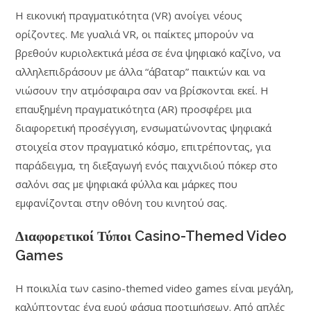
Η εικονική πραγματικότητα (VR) ανοίγει νέους
ορίζοντες. Με γυαλιά VR, οι παίκτες μπορούν να
βρεθούν κυριολεκτικά μέσα σε ένα ψηφιακό καζίνο, να
αλληλεπιδράσουν με άλλα “άβαταρ” παικτών και να
νιώσουν την ατμόσφαιρα σαν να βρίσκονται εκεί. Η
επαυξημένη πραγματικότητα (AR) προσφέρει μια
διαφορετική προσέγγιση, ενσωματώνοντας ψηφιακά
στοιχεία στον πραγματικό κόσμο, επιτρέποντας, για
παράδειγμα, τη διεξαγωγή ενός παιχνιδιού πόκερ στο
σαλόνι σας με ψηφιακά φύλλα και μάρκες που
εμφανίζονται στην οθόνη του κινητού σας.
Διαφορετικοί Τύποι Casino-Themed Video
Games
Η ποικιλία των casino-themed video games είναι μεγάλη,
καλύπτοντας ένα ευρύ φάσμα προτιμήσεων. Από απλές