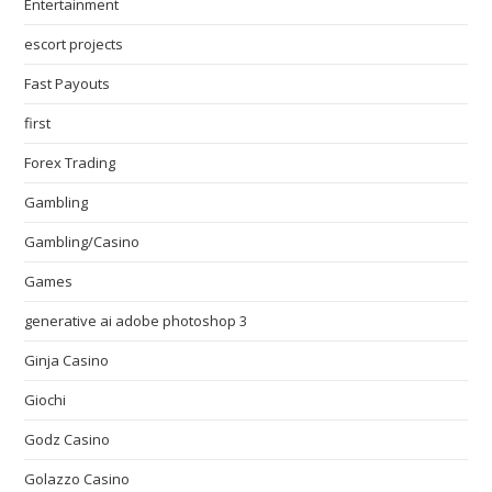
Entertainment
escort projects
Fast Payouts
first
Forex Trading
Gambling
Gambling/Casino
Games
generative ai adobe photoshop 3
Ginja Casino
Giochi
Godz Casino
Golazzo Casino