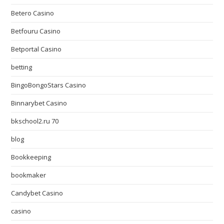
Betero Casino
Betfouru Casino
Betportal Casino
betting
BingoBongoStars Casino
Binnarybet Casino
bkschool2.ru 70
blog
Bookkeeping
bookmaker
Candybet Casino
casino