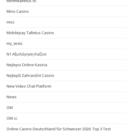
Minimitalletus 5E
Mino Casino
misc
Mobilepay Talletus Casino
my_texts
N1 Αξιολόγηση Καζίνο
Nejlepsi Online Kasina
Nejlepší Zahraniční Casino
New Video Chat Platform
News
OM
OM cc
Online Casino Deutschland für Schweizer 2026: Top 3 Test