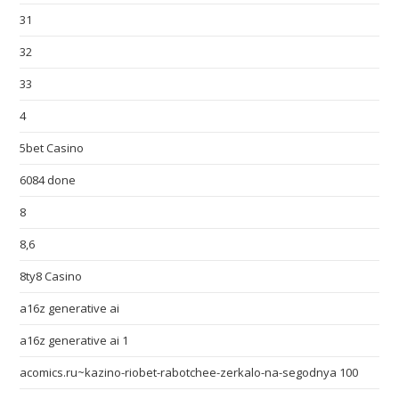
31
32
33
4
5bet Casino
6084 done
8
8,6
8ty8 Casino
a16z generative ai
a16z generative ai 1
acomics.ru~kazino-riobet-rabotchee-zerkalo-na-segodnya 100