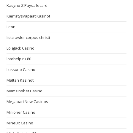
Kasyno Z Paysafecard
Kierrätysvapaat Kasinot
Leon
listcrawler corpus christi
LolaJack Casino
lotohelp.ru 80
Lussurio Casino
Maltan Kasinot
Mamzinobet Casino
Megapari New Casinos
Millioner Casino
MineBit Casino