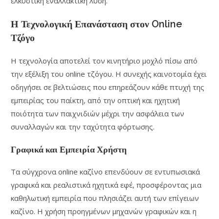
ελκυστική εναλλακτική λύση.
Η Τεχνολογική Επανάσταση στον Online
Τζόγο
Η τεχνολογία αποτελεί τον κινητήριο μοχλό πίσω από
την εξέλιξη του online τζόγου. Η συνεχής καινοτομία έχει
οδηγήσει σε βελτιώσεις που επηρεάζουν κάθε πτυχή της
εμπειρίας του παίκτη, από την οπτική και ηχητική
ποιότητα των παιχνιδιών μέχρι την ασφάλεια των
συναλλαγών και την ταχύτητα φόρτωσης.
Γραφικά και Εμπειρία Χρήστη
Τα σύγχρονα online καζίνο επενδύουν σε εντυπωσιακά
γραφικά και ρεαλιστικά ηχητικά εφέ, προσφέροντας μια
καθηλωτική εμπειρία που πλησιάζει αυτή των επίγειων
καζίνο. Η χρήση προηγμένων μηχανών γραφικών και η