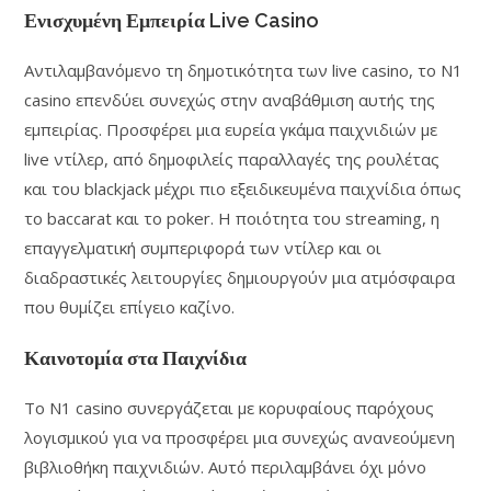
Ενισχυμένη Εμπειρία Live Casino
Αντιλαμβανόμενο τη δημοτικότητα των live casino, το N1
casino επενδύει συνεχώς στην αναβάθμιση αυτής της
εμπειρίας. Προσφέρει μια ευρεία γκάμα παιχνιδιών με
live ντίλερ, από δημοφιλείς παραλλαγές της ρουλέτας
και του blackjack μέχρι πιο εξειδικευμένα παιχνίδια όπως
το baccarat και το poker. Η ποιότητα του streaming, η
επαγγελματική συμπεριφορά των ντίλερ και οι
διαδραστικές λειτουργίες δημιουργούν μια ατμόσφαιρα
που θυμίζει επίγειο καζίνο.
Καινοτομία στα Παιχνίδια
Το N1 casino συνεργάζεται με κορυφαίους παρόχους
λογισμικού για να προσφέρει μια συνεχώς ανανεούμενη
βιβλιοθήκη παιχνιδιών. Αυτό περιλαμβάνει όχι μόνο