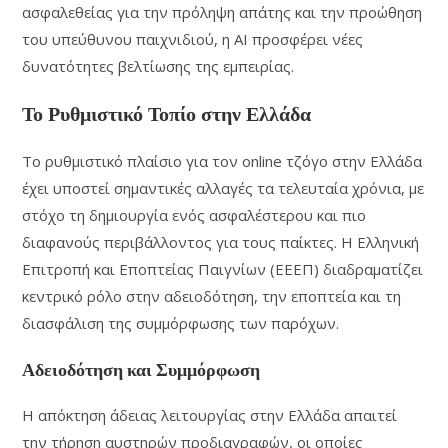
ασφαλεθείας για την πρόληψη απάτης και την προώθηση
του υπεύθυνου παιχνιδιού, η AI προσφέρει νέες
δυνατότητες βελτίωσης της εμπειρίας.
Το Ρυθμιστικό Τοπίο στην Ελλάδα
Το ρυθμιστικό πλαίσιο για τον online τζόγο στην Ελλάδα
έχει υποστεί σημαντικές αλλαγές τα τελευταία χρόνια, με
στόχο τη δημιουργία ενός ασφαλέστερου και πιο
διαφανούς περιβάλλοντος για τους παίκτες. Η Ελληνική
Επιτροπή και Εποπτείας Παιγνίων (ΕΕΕΠ) διαδραματίζει
κεντρικό ρόλο στην αδειοδότηση, την εποπτεία και τη
διασφάλιση της συμμόρφωσης των παρόχων.
Αδειοδότηση και Συμμόρφωση
Η απόκτηση άδειας λειτουργίας στην Ελλάδα απαιτεί
την τήρηση αυστηρών προδιαγραφών, οι οποίες