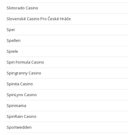
Slotorado Casino
Slovenské Casino Pro České Hráče
Spei
Spellen
Spiele
Spin Formula Casino
Spingranny Casino
Spinita Casino
SpinLynx Casino
Spinmama
SpinRain Casino
Sportwedden