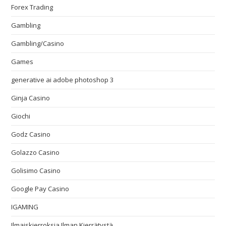
Forex Trading
Gambling
Gambling/Casino
Games
generative ai adobe photoshop 3
Ginja Casino
Giochi
Godz Casino
Golazzo Casino
Golisimo Casino
Google Pay Casino
IGAMING
Ilmaiskierroksia Ilman Kierrätystä