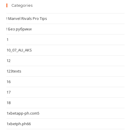
Categories
! Marvel Rivals Pro Tips
! Без рубрики
1
10_07_AU_AKS
12
123texts
16
17
18
1xbetapp-ph.com5
1xbetph.ph66