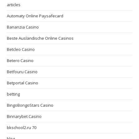
articles
Automaty Online Paysafecard
Bananzia Casino
Beste Ausländische Online Casinos
Betcleo Casino
Betero Casino
Betfouru Casino
Betportal Casino
betting
BingoBongoStars Casino
Binnarybet Casino
bkschool2.ru 70
blog