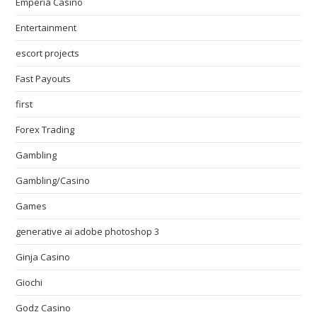
Emperia Casino
Entertainment
escort projects
Fast Payouts
first
Forex Trading
Gambling
Gambling/Casino
Games
generative ai adobe photoshop 3
Ginja Casino
Giochi
Godz Casino