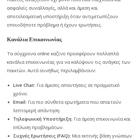
ασφαλείς συναλλαγές, αλλά και άμεση και
αποτελεσματική υποστήριξη όταν αντιμετωπίζουν
οποιοδήποτε πρόβλημα ή έχουν ερωτήσεις.
Κανάλια Επικοινωνίας
Τα σύγχρονα online καζίνο προσφέρουν πολλαπλά
κανάλια επικοινωνίας για να καλύψουν τις ανάγκες των
παικτών. Αυτά συνήθως περιλαμβάνουν:
Live Chat:
Για άμεσες απαντήσεις σε πραγματικό
χρόνο.
Email:
Για πιο σύνθετα ερωτήματα που απαιτούν
λεπτομερή απάντηση.
Τηλεφωνική Υποστήριξη:
Για άμεση επικοινωνία και
επίλυση προβλημάτων.
Συχνές Ερωτήσεις (FAQ):
Μια εκτενής βάση γνώσεων