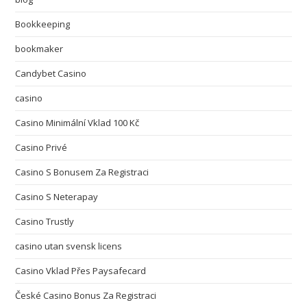
Bookkeeping
bookmaker
Candybet Casino
casino
Casino Minimální Vklad 100 Kč
Casino Privé
Casino S Bonusem Za Registraci
Casino S Neterapay
Casino Trustly
casino utan svensk licens
Casino Vklad Přes Paysafecard
České Casino Bonus Za Registraci