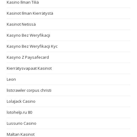
Kasino Ilman Tiliä
Kasinot Ilman Kierrätystä
Kasinot Netissä
Kasyno Bez Weryfikacji
Kasyno Bez Weryfikacji Kyc
Kasyno Z Paysafecard
Kierrätysvapaat Kasinot
Leon
listcrawler corpus christi
LolaJack Casino
lotohelp.ru 80
Lussurio Casino
Maltan Kasinot