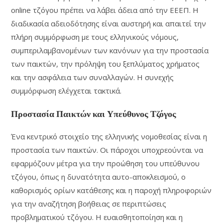
online τζόγου πρέπει να λάβει άδεια από την ΕΕΕΠ. Η
διαδικασία αδειοδότησης είναι αυστηρή και απαιτεί την
πλήρη συμμόρφωση με τους ελληνικούς νόμους,
συμπεριλαμβανομένων των κανόνων για την προστασία
των παικτών, την πρόληψη του ξεπλύματος χρήματος
και την ασφάλεια των συναλλαγών. Η συνεχής
συμμόρφωση ελέγχεται τακτικά.
Προστασία Παικτών και Υπεύθυνος Τζόγος
Ένα κεντρικό στοιχείο της ελληνικής νομοθεσίας είναι η
προστασία των παικτών. Οι πάροχοι υποχρεούνται να
εφαρμόζουν μέτρα για την προώθηση του υπεύθυνου
τζόγου, όπως η δυνατότητα αυτο-αποκλεισμού, ο
καθορισμός ορίων κατάθεσης και η παροχή πληροφοριών
για την αναζήτηση βοήθειας σε περιπτώσεις
προβληματικού τζόγου. Η ευαισθητοποίηση και η