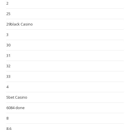
2
25
29black Casino
3
30
31
32
33
4
5bet Casino
6084 done
8
8,6