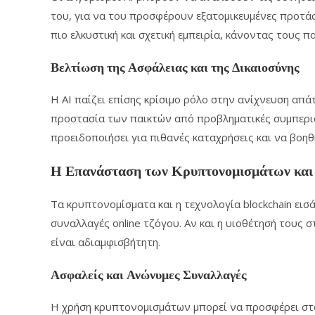
του, για να του προσφέρουν εξατομικευμένες προτάσ
πιο ελκυστική και σχετική εμπειρία, κάνοντας τους 
Βελτίωση της Ασφάλειας και της Δικαιοσύνης
Η AI παίζει επίσης κρίσιμο ρόλο στην ανίχνευση απά
προστασία των παικτών από προβληματικές συμπεριφ
προειδοποιήσει για πιθανές καταχρήσεις και να βοη
Η Επανάσταση των Κρυπτονομισμάτων και
Τα κρυπτονομίσματα και η τεχνολογία blockchain εισ
συναλλαγές online τζόγου. Αν και η υιοθέτησή τους 
είναι αδιαμφισβήτητη.
Ασφαλείς και Ανώνυμες Συναλλαγές
Η χρήση κρυπτονομισμάτων μπορεί να προσφέρει στο