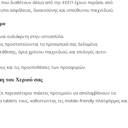
 που διαθέτουν άδεια από την ΕΕΕΠ έχουν περάσει από
υπα ασφάλειας, δικαιοσύνης και υπεύθυνου παιχνιδιού.
ρμα
ναι ευδιάκριτη στην ιστοσελίδα.
ώς προστατεύονται τα προσωπικά σας δεδομένα.
άθεσης, όρια χρόνου παιχνιδιού, και επιλογές αυτο-
υς και τις προϋποθέσεις των προσφορών.
 του Χεριού σας
 Οι περισσότεροι παίκτες προτιμούν να απολαμβάνουν τα
 tablets τους, καθιστώντας τις mobile-friendly πλατφόρμες και