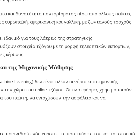
ματα και δυνατότητα πονταρίσματος πίσω από άλλους παίκτες.
ς ευρωπαϊκή, αμερικανική και γαλλική, με ζωντανούς τροχούς
 ιδανικό για τους λάτρεις της στρατηγικής.
υάζουν στοιχεία τζόγου με τη μορφή τηλεοπτικών εκπομπών,
ες κέρδους.
 και της Μηχανικής Μάθησης
chine Learning) δεν είναι πλέον σενάρια επιστημονικής
 τον χώρο του online τζόγου. Οι πλατφόρμες χρησιμοποιούν
ία του παίκτη, να ενισχύσουν την ασφάλεια και να
ς παιχνιδιού ενός χρήστη, τις προτιμήσεις του και το ιστορικό