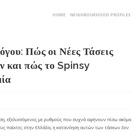
HOME
NEIGHBOURHOOD PROFILES
όγου: Πώς οι Νέες Τάσεις
 και πώς το Spinsy
μία
νηση, εξελισσόμενος με ρυθμούς που συχνά αφήνουν πίσω ακόμα
ρους παίκτες στην Ελλάδα, η κατανόηση αυτών των τάσεων δεν