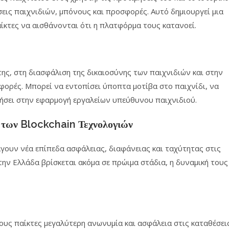
εις παιχνιδιών, μπόνους και προσφορές. Αυτό δημιουργεί μια
παίκτες να αισθάνονται ότι η πλατφόρμα τους κατανοεί.
της, στη διασφάλιση της δικαιοσύνης των παιχνιδιών και στην
ορές. Μπορεί να εντοπίσει ύποπτα μοτίβα στο παιχνίδι, να
θήσει στην εφαρμογή εργαλείων υπεύθυνου παιχνιδιού.
 των Blockchain Τεχνολογιών
άγουν νέα επίπεδα ασφάλειας, διαφάνειας και ταχύτητας στις
στην Ελλάδα βρίσκεται ακόμα σε πρώιμα στάδια, η δυναμική τους
υς παίκτες μεγαλύτερη ανωνυμία και ασφάλεια στις καταθέσει