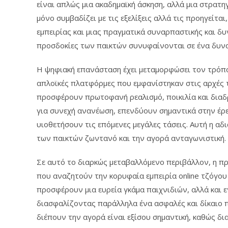
είναι απλώς μια ακαδημαϊκή άσκηση, αλλά μια στρατη
μόνο συμβαδίζει με τις εξελίξεις αλλά τις προηγείτα
εμπειρίας και μιας πραγματικά συναρπαστικής και δυν
προσδοκίες των παικτών συνυφαίνονται σε ένα δυνα
Η ψηφιακή επανάσταση έχει μεταμορφώσει τον τρόπο 
απλοϊκές πλατφόρμες που εμφανίστηκαν στις αρχές 
προσφέρουν πρωτοφανή ρεαλισμό, ποικιλία και διαδ
για συνεχή ανανέωση, επενδύουν σημαντικά στην έρ
υιοθετήσουν τις επόμενες μεγάλες τάσεις. Αυτή η αδ
των παικτών ζωντανό και την αγορά ανταγωνιστική.
Σε αυτό το διαρκώς μεταβαλλόμενο περιβάλλον, η προ
που αναζητούν την κορυφαία εμπειρία online τζόγο
προσφέρουν μια ευρεία γκάμα παιχνιδιών, αλλά και ε
διασφαλίζοντας παράλληλα ένα ασφαλές και δίκαιο 
διέπουν την αγορά είναι εξίσου σημαντική, καθώς δι