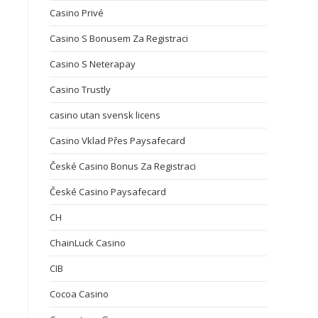
Casino Privé
Casino S Bonusem Za Registraci
Casino S Neterapay
Casino Trustly
casino utan svensk licens
Casino Vklad Přes Paysafecard
České Casino Bonus Za Registraci
České Casino Paysafecard
CH
ChainLuck Casino
CIB
Cocoa Casino