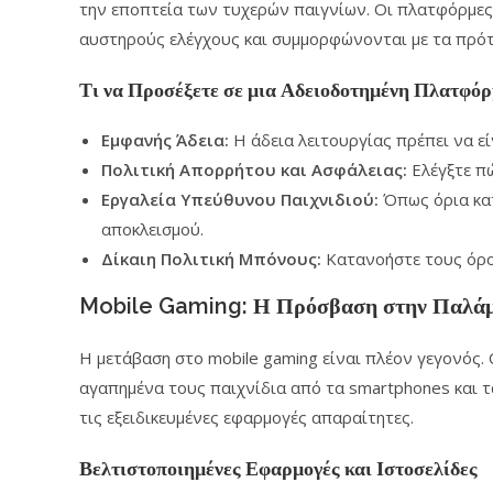
την εποπτεία των τυχερών παιγνίων. Οι πλατφόρμες
αυστηρούς ελέγχους και συμμορφώνονται με τα πρότ
Τι να Προσέξετε σε μια Αδειοδοτημένη Πλατφό
Εμφανής Άδεια:
Η άδεια λειτουργίας πρέπει να εί
Πολιτική Απορρήτου και Ασφάλειας:
Ελέγξτε π
Εργαλεία Υπεύθυνου Παιχνιδιού:
Όπως όρια κατ
αποκλεισμού.
Δίκαιη Πολιτική Μπόνους:
Κατανοήστε τους όρο
Mobile Gaming: Η Πρόσβαση στην Παλάμη
Η μετάβαση στο mobile gaming είναι πλέον γεγονός.
αγαπημένα τους παιχνίδια από τα smartphones και τα
τις εξειδικευμένες εφαρμογές απαραίτητες.
Βελτιστοποιημένες Εφαρμογές και Ιστοσελίδες