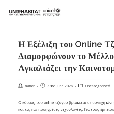
Η Εξέλιξη του Online Τζ
Διαμορφώνουν το Μέλλον
Αγκαλιάζει την Καινοτο
nanor
22nd June 2026
Uncategorised
Ο κόσμος του online τζόγου βρίσκεται σε συνεχή κί
και τις πιο προηγμένες τεχνολογίες. Για τους έμπει