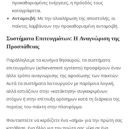
προκαθορισμένες ενέργειες, η πρόοδός τους
καταγράφεται.
Ανταμοιβή:
Με την ολοκλήρωση της αποστολής, οι
παίκτες λαμβάνουν την προκαθορισμένη ανταμοιβή.
Συστήματα Επιτευγμάτων: Η Αναγνώριση της
Προσπάθειας
Παράλληλα με τα κυνήγια θησαυρού, τα συστήματα
επιτευγμάτων (achievement systems) προσφέρουν έναν
άλλο τρόπο αναγνώρισης της αφοσίωσης των παικτών.
Αυτά τα συστήματα λειτουργούν με παρόμοια λογική,
αλλά εστιάζουν στην «κατάκτηση» συγκεκριμένων
στόχων ή στην επίτευξη ορόσημων κατά τη διάρκεια της
πορείας του παίκτη στην πλατφόρμα.
Φανταστείτε να κερδίζετε ένα «σήμα» για την πρώτη σας
κατάθεση, ένα άλλο για την πρώτη σας νίκη σε ένα