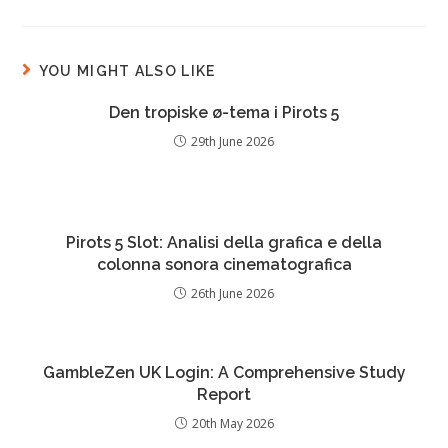
YOU MIGHT ALSO LIKE
Den tropiske ø-tema i Pirots 5
29th June 2026
Pirots 5 Slot: Analisi della grafica e della
colonna sonora cinematografica
26th June 2026
GambleZen UK Login: A Comprehensive Study
Report
20th May 2026