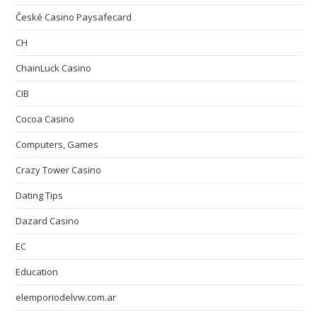
České Casino Paysafecard
CH
ChainLuck Casino
CIB
Cocoa Casino
Computers, Games
Crazy Tower Сasino
Dating Tips
Dazard Casino
EC
Education
elemporiodelvw.com.ar