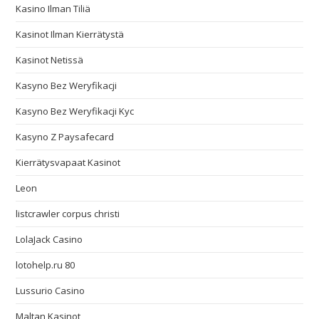
Kasino Ilman Tiliä
Kasinot Ilman Kierrätystä
Kasinot Netissä
Kasyno Bez Weryfikacji
Kasyno Bez Weryfikacji Kyc
Kasyno Z Paysafecard
Kierrätysvapaat Kasinot
Leon
listcrawler corpus christi
LolaJack Casino
lotohelp.ru 80
Lussurio Casino
Maltan Kasinot