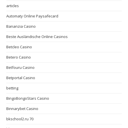
articles
Automaty Online Paysafecard
Bananzia Casino
Beste Ausländische Online Casinos
Betcleo Casino
Betero Casino
Betfouru Casino
Betportal Casino
betting
BingoBongoStars Casino
Binnarybet Casino
bkschool2.ru 70