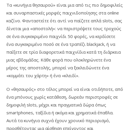
Τα «κυνήγια θησαυρού» είναι μια από τις πιο δημοφιλείς
και συναρπαστικές μορφές παιχνιδοποίησης στα online
καζίνο. Φανταστείτε ότι αντί να παίζετε απλά slots, σας
δίνεται μια «αποστολή»: να περιστρέψετε τους τροχούς
σε ένα συγκεκριμένο παιχνίδι 50 φορές, να κερδίσετε
ένα συγκεκριμένο ποσό σε ένα τραπέζι blackjack, ή να
παίξετε σε τρία διαφορετικά παιχνίδια κατά τη διάρκεια
μιας εβδομάδας. Κάθε φορά που ολοκληρώνετε ένα
μέρος της αποστολής, μπορεί να ξεκλειδώνετε ένα
«κομμάτι του χάρτη» ή ένα «κλειδί».
Ο «θησαυρός» στο τέλος μπορεί να είναι οτιδήποτε, από
ένα μπόνους χωρίς κατάθεση, δωρεάν περιστροφές σε
δημοφιλή slots, μέχρι και πραγματικά δώρα όπως
smartphones, ταξίδια ή ακόμα και χρηματικά έπαθλα.
Αυτά τα κυνήγια συχνά έχουν χρονικό περιορισμό,
προσθέτοντας μια αίσθηση επείγοντος και