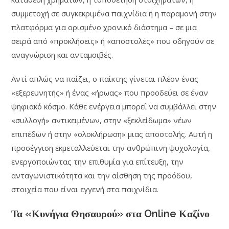
συμμετοχή σε συγκεκριμένα παιχνίδια ή η παραμονή στην
πλατφόρμα για ορισμένο χρονικό διάστημα – σε μια
σειρά από «προκλήσεις» ή «αποστολές» που οδηγούν σε
αναγνώριση και ανταμοιβές.
Αντί απλώς να παίζει, ο παίκτης γίνεται πλέον ένας
«εξερευνητής» ή ένας «ήρωας» που προοδεύει σε έναν
ψηφιακό κόσμο. Κάθε ενέργεια μπορεί να συμβάλλει στην
«συλλογή» αντικειμένων, στην «ξεκλείδωμα» νέων
επιπέδων ή στην «ολοκλήρωση» μιας αποστολής. Αυτή η
προσέγγιση εκμεταλλεύεται την ανθρώπινη ψυχολογία,
ενεργοποιώντας την επιθυμία για επίτευξη, την
ανταγωνιστικότητα και την αίσθηση της προόδου,
στοιχεία που είναι εγγενή στα παιχνίδια.
Τα «Κυνήγια Θησαυρού» στα Online Καζίνο