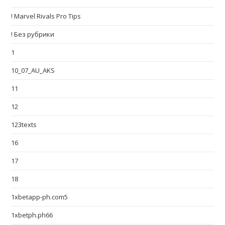
! Marvel Rivals Pro Tips
! Без рубрики
1
10_07_AU_AKS
11
12
123texts
16
17
18
1xbetapp-ph.com5
1xbetph.ph66