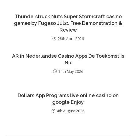
Thunderstruck Nuts Super Stormcraft casino
games by Fugaso Jul21 Free Demonstration &
Review
28th April 2026
AR in Nederlandse Casino Apps De Toekomst is
Nu
14th May 2026
Dollars App Programs live online casino on
google Enjoy
4th August 2026