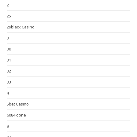
2
25
29black Casino
3
30
31
32
33
4
5bet Casino
6084 done
8