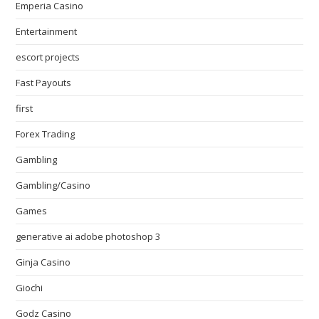
Emperia Casino
Entertainment
escort projects
Fast Payouts
first
Forex Trading
Gambling
Gambling/Casino
Games
generative ai adobe photoshop 3
Ginja Casino
Giochi
Godz Casino