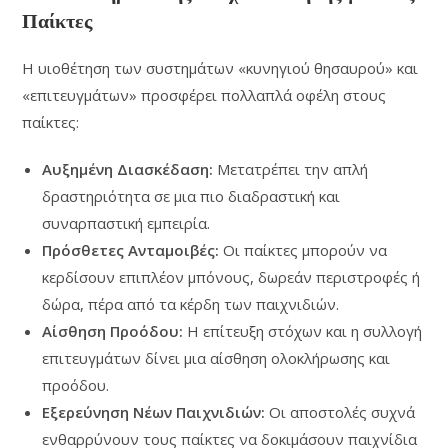
Παίκτες
Η υιοθέτηση των συστημάτων «κυνηγιού θησαυρού» και
«επιτευγμάτων» προσφέρει πολλαπλά οφέλη στους
παίκτες:
Αυξημένη Διασκέδαση:
Μετατρέπει την απλή
δραστηριότητα σε μια πιο διαδραστική και
συναρπαστική εμπειρία.
Πρόσθετες Ανταμοιβές:
Οι παίκτες μπορούν να
κερδίσουν επιπλέον μπόνους, δωρεάν περιστροφές ή
δώρα, πέρα από τα κέρδη των παιχνιδιών.
Αίσθηση Προόδου:
Η επίτευξη στόχων και η συλλογή
επιτευγμάτων δίνει μια αίσθηση ολοκλήρωσης και
προόδου.
Εξερεύνηση Νέων Παιχνιδιών:
Οι αποστολές συχνά
ενθαρρύνουν τους παίκτες να δοκιμάσουν παιχνίδια