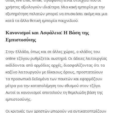
όπως live chat, email, τηλέφωνο) είναι στοιχεία που οι
χρήστες αξιολογούν ιδιαίτερα. Μια κακή εμπειρία με την
εξυπηρέτηση πελατών μπορεί να επισκιάσει ακόμη και μια
κατά τα άλλα θετική εμπειρία παιχνιδιού.
Κανονισμοί και Ασφάλεια: Η Βάση της
Εμπιστοσύνης
Στην Ελλάδα, όπως και σε άλλες χώρες, ο κλάδος του
online τζόγου ρυθμίζεται αυστηρά. Οι άδειες λειτουργίας
εκδίδονται από αρμόδιες αρχές, διασφαλίζοντας ότι τα
καζίνο λειτουργούν με δίκαιους όρους, προστατεύουν
τα προσωπικά δεδομένα των παικτών και εφαρμόζουν
μέτρα για την καταπολέμηση του εθισμού στον τζόγο.
Αυτοί οι κανονισμοί αποτελούν τη θεμελιώδη βάση της
εμπιστοσύνης.
Οι κριτικές των χρηστών μπορούν να αντικατοπτρίζουν