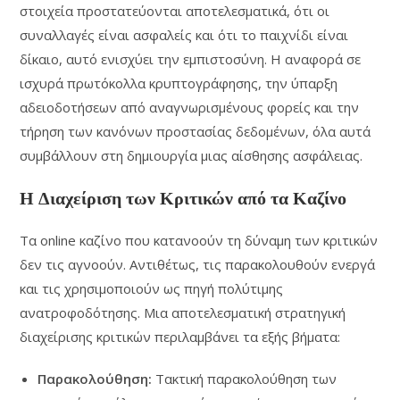
στοιχεία προστατεύονται αποτελεσματικά, ότι οι
συναλλαγές είναι ασφαλείς και ότι το παιχνίδι είναι
δίκαιο, αυτό ενισχύει την εμπιστοσύνη. Η αναφορά σε
ισχυρά πρωτόκολλα κρυπτογράφησης, την ύπαρξη
αδειοδοτήσεων από αναγνωρισμένους φορείς και την
τήρηση των κανόνων προστασίας δεδομένων, όλα αυτά
συμβάλλουν στη δημιουργία μιας αίσθησης ασφάλειας.
Η Διαχείριση των Κριτικών από τα Καζίνο
Τα online καζίνο που κατανοούν τη δύναμη των κριτικών
δεν τις αγνοούν. Αντιθέτως, τις παρακολουθούν ενεργά
και τις χρησιμοποιούν ως πηγή πολύτιμης
ανατροφοδότησης. Μια αποτελεσματική στρατηγική
διαχείρισης κριτικών περιλαμβάνει τα εξής βήματα:
Παρακολούθηση:
Τακτική παρακολούθηση των