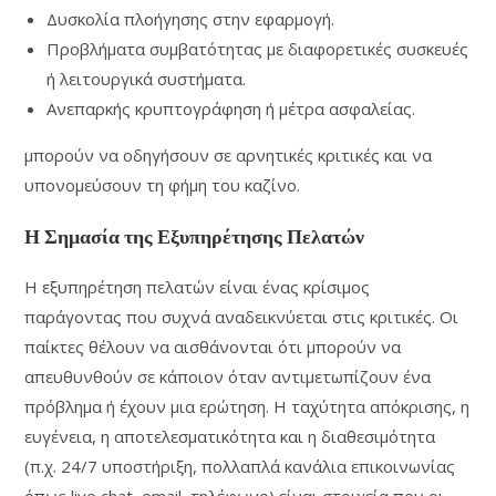
Δυσκολία πλοήγησης στην εφαρμογή.
Προβλήματα συμβατότητας με διαφορετικές συσκευές
ή λειτουργικά συστήματα.
Ανεπαρκής κρυπτογράφηση ή μέτρα ασφαλείας.
μπορούν να οδηγήσουν σε αρνητικές κριτικές και να
υπονομεύσουν τη φήμη του καζίνο.
Η Σημασία της Εξυπηρέτησης Πελατών
Η εξυπηρέτηση πελατών είναι ένας κρίσιμος
παράγοντας που συχνά αναδεικνύεται στις κριτικές. Οι
παίκτες θέλουν να αισθάνονται ότι μπορούν να
απευθυνθούν σε κάποιον όταν αντιμετωπίζουν ένα
πρόβλημα ή έχουν μια ερώτηση. Η ταχύτητα απόκρισης, η
ευγένεια, η αποτελεσματικότητα και η διαθεσιμότητα
(π.χ. 24/7 υποστήριξη, πολλαπλά κανάλια επικοινωνίας