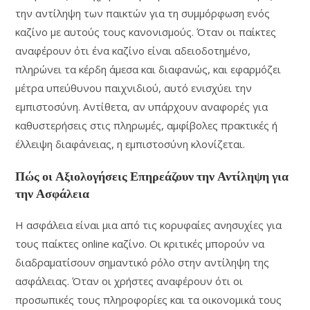
την αντίληψη των παικτών για τη συμμόρφωση ενός
καζίνο με αυτούς τους κανονισμούς. Όταν οι παίκτες
αναφέρουν ότι ένα καζίνο είναι αδειοδοτημένο,
πληρώνει τα κέρδη άμεσα και διαφανώς, και εφαρμόζει
μέτρα υπεύθυνου παιχνιδιού, αυτό ενισχύει την
εμπιστοσύνη. Αντίθετα, αν υπάρχουν αναφορές για
καθυστερήσεις στις πληρωμές, αμφίβολες πρακτικές ή
έλλειψη διαφάνειας, η εμπιστοσύνη κλονίζεται.
Πώς οι Αξιολογήσεις Επηρεάζουν την Αντίληψη για
την Ασφάλεια
Η ασφάλεια είναι μια από τις κορυφαίες ανησυχίες για
τους παίκτες online καζίνο. Οι κριτικές μπορούν να
διαδραματίσουν σημαντικό ρόλο στην αντίληψη της
ασφάλειας. Όταν οι χρήστες αναφέρουν ότι οι
προσωπικές τους πληροφορίες και τα οικονομικά τους