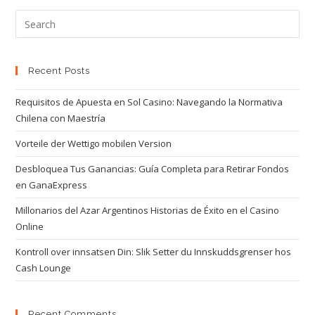
Recent Posts
Requisitos de Apuesta en Sol Casino: Navegando la Normativa
Chilena con Maestría
Vorteile der Wettigo mobilen Version
Desbloquea Tus Ganancias: Guía Completa para Retirar Fondos
en GanaExpress
Millonarios del Azar Argentinos Historias de Éxito en el Casino
Online
Kontroll over innsatsen Din: Slik Setter du Innskuddsgrenser hos
Cash Lounge
Recent Comments