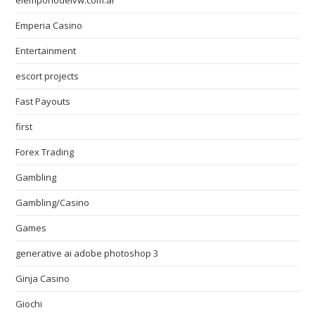
elemporiodelvw.com.ar
Emperia Casino
Entertainment
escort projects
Fast Payouts
first
Forex Trading
Gambling
Gambling/Casino
Games
generative ai adobe photoshop 3
Ginja Casino
Giochi