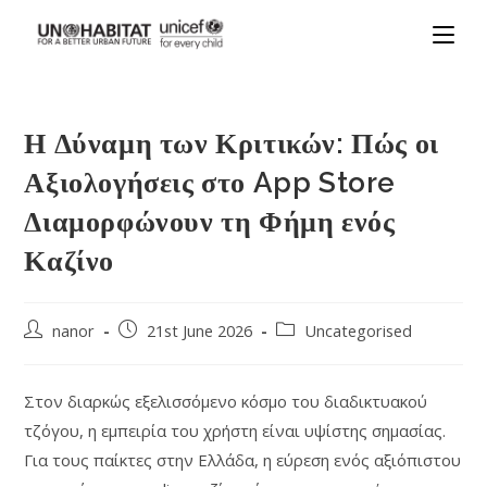
Η Δύναμη των Κριτικών: Πώς οι
Αξιολογήσεις στο App Store
Διαμορφώνουν τη Φήμη ενός
Καζίνο
nanor
21st June 2026
Uncategorised
Στον διαρκώς εξελισσόμενο κόσμο του διαδικτυακού
τζόγου, η εμπειρία του χρήστη είναι υψίστης σημασίας.
Για τους παίκτες στην Ελλάδα, η εύρεση ενός αξιόπιστου