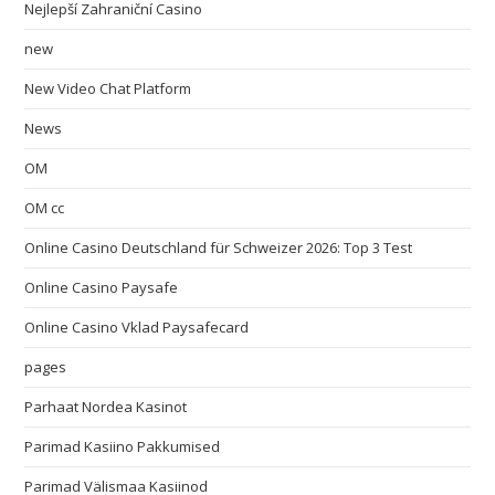
Nejlepší Zahraniční Casino
new
New Video Chat Platform
News
OM
OM cc
Online Casino Deutschland für Schweizer 2026: Top 3 Test
Online Casino Paysafe
Online Casino Vklad Paysafecard
pages
Parhaat Nordea Kasinot
Parimad Kasiino Pakkumised
Parimad Välismaa Kasiinod