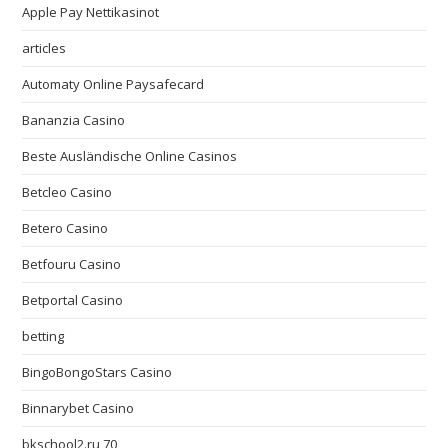
Apple Pay Nettikasinot
articles
Automaty Online Paysafecard
Bananzia Casino
Beste Ausländische Online Casinos
Betcleo Casino
Betero Casino
Betfouru Casino
Betportal Casino
betting
BingoBongoStars Casino
Binnarybet Casino
bkschool2.ru 70