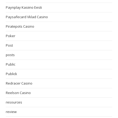
Paynplay Kasiino Eesti
Paysafecard Vklad Casino
Piratepots Casino
Poker
Post
posts
Public
Publick
Redracer Casino
Reelson Casino
resources
review