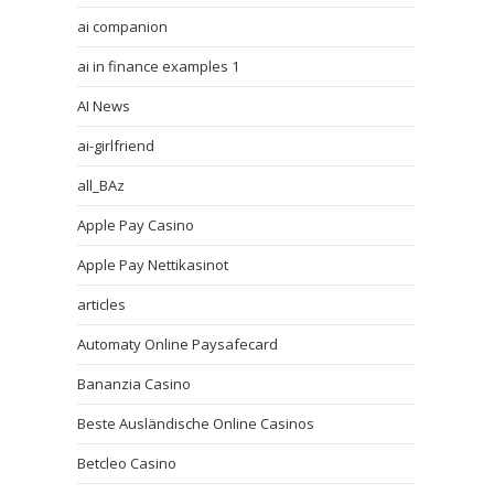
ai companion
ai in finance examples 1
AI News
ai-girlfriend
all_BAz
Apple Pay Casino
Apple Pay Nettikasinot
articles
Automaty Online Paysafecard
Bananzia Casino
Beste Ausländische Online Casinos
Betcleo Casino