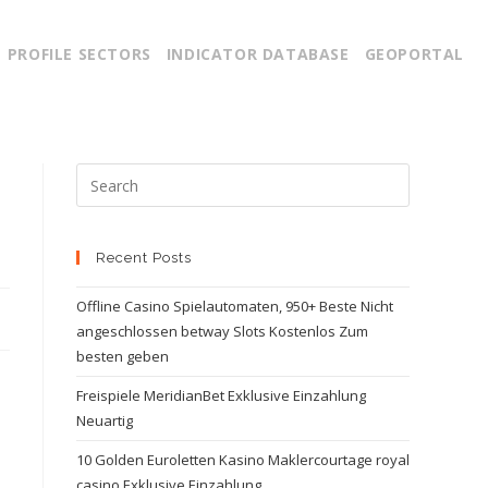
PROFILE SECTORS
INDICATOR DATABASE
GEOPORTAL
Recent Posts
Offline Casino Spielautomaten, 950+ Beste Nicht
angeschlossen betway Slots Kostenlos Zum
besten geben
Freispiele MeridianBet Exklusive Einzahlung
Neuartig
10 Golden Euroletten Kasino Maklercourtage royal
casino Exklusive Einzahlung