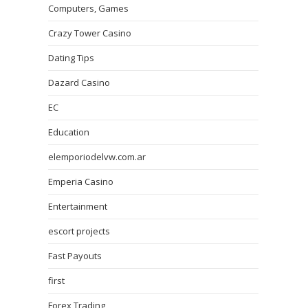
Computers, Games
Crazy Tower Сasino
Dating Tips
Dazard Casino
EC
Education
elemporiodelvw.com.ar
Emperia Casino
Entertainment
escort projects
Fast Payouts
first
Forex Trading