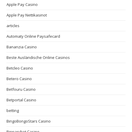
Apple Pay Casino
Apple Pay Nettikasinot
articles
Automaty Online Paysafecard
Bananzia Casino
Beste Ausländische Online Casinos
Betcleo Casino
Betero Casino
Betfouru Casino
Betportal Casino
betting
BingoBongoStars Casino
Binnarybet Casino