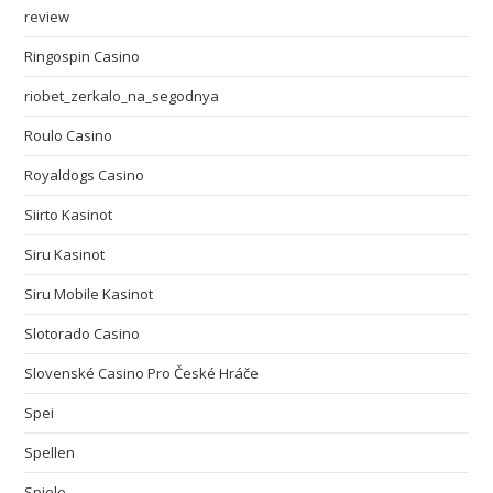
review
Ringospin Casino
riobet_zerkalo_na_segodnya
Roulo Casino
Royaldogs Casino
Siirto Kasinot
Siru Kasinot
Siru Mobile Kasinot
Slotorado Casino
Slovenské Casino Pro České Hráče
Spei
Spellen
Spiele