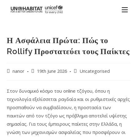
Η Ασφάλεια Πρώτα: Πώς το
Rollify Προστατεύει τους Παίκτες
nanor
19th June 2026
Uncategorised
Στον δυναμικό κόσμο του online τζόγου, όπου η
τεχνολογία εξελίσσεται ραγδαία και οι ρυθμιστικές αρχές
προσπαθούν να συμβαδίσουν, η προστασία των
παικτών από τον τζόγο ως πρόβλημα αποτελεί υψίστης
σημασίας. Για τους έμπειρους παίκτες στην Ελλάδα, η
γνώση των μηχανισμών ασφαλείας που προσφέρουν οι