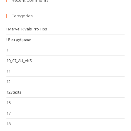
Recent Comments
Categories
! Marvel Rivals Pro Tips
! Без рубрики
1
10_07_AU_AKS
11
12
123texts
16
17
18