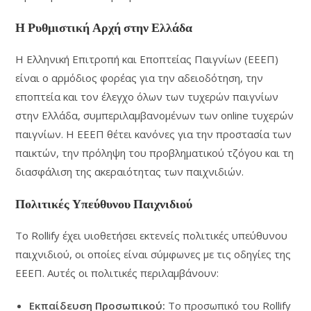
Η Ρυθμιστική Αρχή στην Ελλάδα
Η Ελληνική Επιτροπή και Εποπτείας Παιγνίων (ΕΕΕΠ)
είναι ο αρμόδιος φορέας για την αδειοδότηση, την
εποπτεία και τον έλεγχο όλων των τυχερών παιγνίων
στην Ελλάδα, συμπεριλαμβανομένων των online τυχερών
παιγνίων. Η ΕΕΕΠ θέτει κανόνες για την προστασία των
παικτών, την πρόληψη του προβληματικού τζόγου και τη
διασφάλιση της ακεραιότητας των παιχνιδιών.
Πολιτικές Υπεύθυνου Παιχνιδιού
Το Rollify έχει υιοθετήσει εκτενείς πολιτικές υπεύθυνου
παιχνιδιού, οι οποίες είναι σύμφωνες με τις οδηγίες της
ΕΕΕΠ. Αυτές οι πολιτικές περιλαμβάνουν:
Εκπαίδευση Προσωπικού:
Το προσωπικό του Rollify