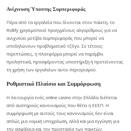
Ανίχνευση Ύποπτης Συμπεριφοράς
Πέρα από τα εργαλεία που δίνονται στον παίκτη, το
Rollify χρησιμοποιεί προηγμένους αλγορίθμους για να
ανιχνεύει μοτίβα συμπεριφοράς που μπορεί να
υποδηλώνουν προβληματικό τζόγο. Σε τέτοιες
περιπτώσεις, η πλατφόρμα μπορεί να παρέμβει
προληπτικά, προσφέροντας υποστήριξη ή προτείνοντας
τη χρήση των εργαλείων αυτο-περιορισμού.
Ρυθμιστικό Πλαίσιο και Συμμόρφωση
Η λειτουργία ενός online casino στην Ελλάδα διέπεται
από αυστηρούς κανονισμούς που θέτει η ΕΕΕΠ. Η
συμμόρφωση με αυτούς τους κανονισμούς δεν είναι
απλώς μια νομική υποχρέωση, αλλά και μια εγγύηση για
την ασφάλεια και την προστασία των παικτών.