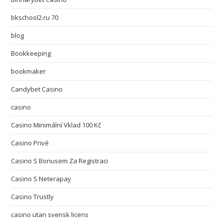
bkschool2.ru 70
blog
Bookkeeping
bookmaker
Candybet Casino
casino
Casino Minimální Vklad 100 Kč
Casino Privé
Casino S Bonusem Za Registraci
Casino S Neterapay
Casino Trustly
casino utan svensk licens