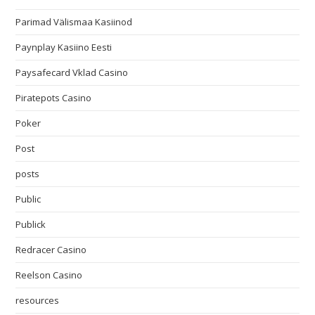
Parimad Välismaa Kasiinod
Paynplay Kasiino Eesti
Paysafecard Vklad Casino
Piratepots Casino
Poker
Post
posts
Public
Publick
Redracer Casino
Reelson Casino
resources