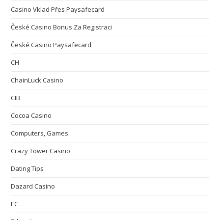
Casino Vklad Přes Paysafecard
České Casino Bonus Za Registraci
České Casino Paysafecard
CH
ChainLuck Casino
CIB
Cocoa Casino
Computers, Games
Crazy Tower Сasino
Dating Tips
Dazard Casino
EC