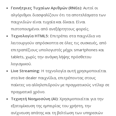
Γεννήτριες Τυχαίων Αριθμών (RNGs):
Αυτοί οι
αλγόριθμοι διασφαλίζουν ότι τα αποτελέσματα των
παιχνιδιών είναι τυχαία και δίκαια. Είναι
πιστοποιημένοι από ανεξάρτητους φορείς.
Τεχνολογία HTML5:
Επιτρέπει στα παιχνίδια να
λειτουργούν απρόσκοπτα σε όλες τις συσκευές, από
επιτραπέζιους υπολογιστές μέχρι smartphones και
tablets, χωρίς την ανάγκη λήψης πρόσθετου
λογισμικού.
Live Streaming:
Η τεχνολογία αυτή χρησιμοποιείται
στα live dealer παιχνίδια, επιτρέποντας στους
παίκτες να αλληλεπιδρούν με πραγματικούς ντίλερ σε
πραγματικό χρόνο.
Τεχνητή Νοημοσύνη (AI):
Χρησιμοποιείται για την
εξατομίκευση της εμπειρίας του χρήστη, την
ανίχνευση απάτης και τη βελτίωση των υπηρεσιών