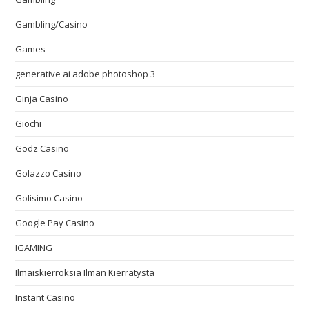
Gambling/Casino
Games
generative ai adobe photoshop 3
Ginja Casino
Giochi
Godz Casino
Golazzo Casino
Golisimo Casino
Google Pay Casino
IGAMING
Ilmaiskierroksia Ilman Kierrätystä
Instant Casino