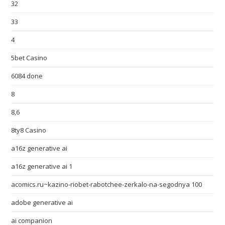
32
33
4
5bet Casino
6084 done
8
8,6
8ty8 Casino
a16z generative ai
a16z generative ai 1
acomics.ru~kazino-riobet-rabotchee-zerkalo-na-segodnya 100
adobe generative ai
ai companion