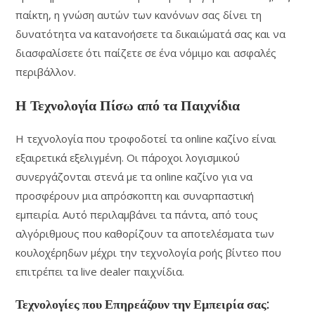
παίκτη, η γνώση αυτών των κανόνων σας δίνει τη
δυνατότητα να κατανοήσετε τα δικαιώματά σας και να
διασφαλίσετε ότι παίζετε σε ένα νόμιμο και ασφαλές
περιβάλλον.
Η Τεχνολογία Πίσω από τα Παιχνίδια
Η τεχνολογία που τροφοδοτεί τα online καζίνο είναι
εξαιρετικά εξελιγμένη. Οι πάροχοι λογισμικού
συνεργάζονται στενά με τα online καζίνο για να
προσφέρουν μια απρόσκοπτη και συναρπαστική
εμπειρία. Αυτό περιλαμβάνει τα πάντα, από τους
αλγόριθμους που καθορίζουν τα αποτελέσματα των
κουλοχέρηδων μέχρι την τεχνολογία ροής βίντεο που
επιτρέπει τα live dealer παιχνίδια.
Τεχνολογίες που Επηρεάζουν την Εμπειρία σας: