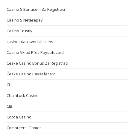
Casino S Bonusem Za Registraci
Casino S Neterapay
Casino Trustly
casino utan svensk licens
Casino Vklad Přes Paysafecard
České Casino Bonus Za Registraci
České Casino Paysafecard
CH
ChainLuck Casino
CIB
Cocoa Casino
Computers, Games