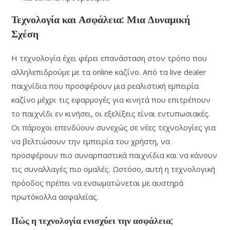
Τεχνολογία και Ασφάλεια: Μια Δυναμική
Σχέση
Η τεχνολογία έχει φέρει επανάσταση στον τρόπο που
αλληλεπιδρούμε με τα online καζίνο. Από τα live dealer
παιχνίδια που προσφέρουν μια ρεαλιστική εμπειρία
καζίνο μέχρι τις εφαρμογές για κινητά που επιτρέπουν
το παιχνίδι εν κινήσει, οι εξελίξεις είναι εντυπωσιακές.
Οι πάροχοι επενδύουν συνεχώς σε νέες τεχνολογίες για
να βελτιώσουν την εμπειρία του χρήστη, να
προσφέρουν πιο συναρπαστικά παιχνίδια και να κάνουν
τις συναλλαγές πιο ομαλές. Ωστόσο, αυτή η τεχνολογική
πρόοδος πρέπει να ενσωματώνεται με αυστηρά
πρωτόκολλα ασφαλείας.
Πώς η τεχνολογία ενισχύει την ασφάλεια;