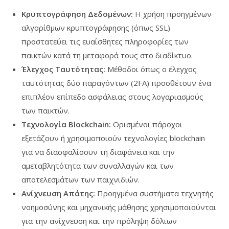
Κρυπτογράφηση Δεδομένων:
Η χρήση προηγμένων
αλγορίθμων κρυπτογράφησης (όπως SSL)
προστατεύει τις ευαίσθητες πληροφορίες των
παικτών κατά τη μεταφορά τους στο διαδίκτυο.
Έλεγχος Ταυτότητας:
Μέθοδοι όπως ο έλεγχος
ταυτότητας δύο παραγόντων (2FA) προσθέτουν ένα
επιπλέον επίπεδο ασφάλειας στους λογαριασμούς
των παικτών.
Τεχνολογία Blockchain:
Ορισμένοι πάροχοι
εξετάζουν ή χρησιμοποιούν τεχνολογίες blockchain
για να διασφαλίσουν τη διαφάνεια και την
αμεταβλητότητα των συναλλαγών και των
αποτελεσμάτων των παιχνιδιών.
Ανίχνευση Απάτης:
Προηγμένα συστήματα τεχνητής
νοημοσύνης και μηχανικής μάθησης χρησιμοποιούνται
για την ανίχνευση και την πρόληψη δόλιων