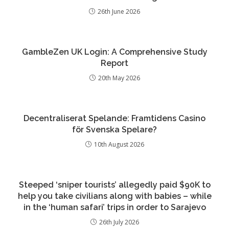
26th June 2026
GambleZen UK Login: A Comprehensive Study
Report
20th May 2026
Decentraliserat Spelande: Framtidens Casino
för Svenska Spelare?
10th August 2026
Steeped ‘sniper tourists’ allegedly paid $90K to
help you take civilians along with babies – while
in the ‘human safari’ trips in order to Sarajevo
26th July 2026