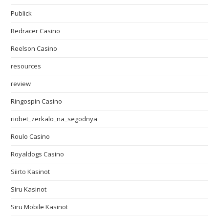
Publick
Redracer Casino
Reelson Casino
resources
review
Ringospin Casino
riobet_zerkalo_na_segodnya
Roulo Casino
Royaldogs Casino
Siirto Kasinot
Siru Kasinot
Siru Mobile Kasinot