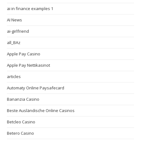
ai in finance examples 1
AI News
ai-girlfriend
all_BAz
Apple Pay Casino
Apple Pay Nettikasinot
articles
Automaty Online Paysafecard
Bananzia Casino
Beste Ausländische Online Casinos
Betcleo Casino
Betero Casino