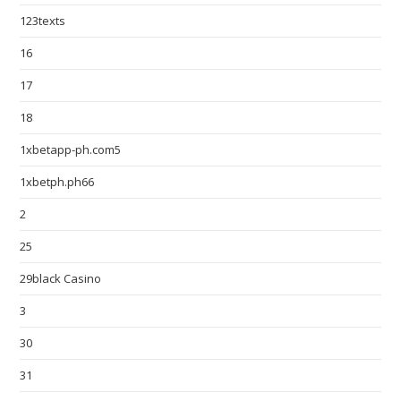
123texts
16
17
18
1xbetapp-ph.com5
1xbetph.ph66
2
25
29black Casino
3
30
31