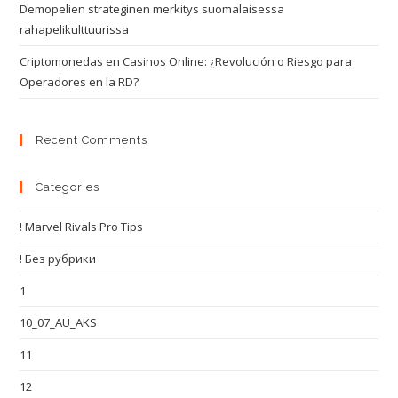
Demopelien strateginen merkitys suomalaisessa
rahapelikulttuurissa
Criptomonedas en Casinos Online: ¿Revolución o Riesgo para
Operadores en la RD?
Recent Comments
Categories
! Marvel Rivals Pro Tips
! Без рубрики
1
10_07_AU_AKS
11
12