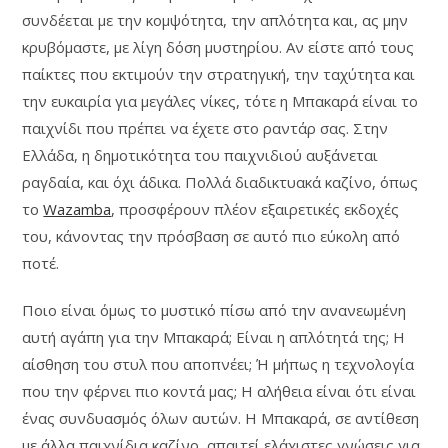
συνδέεται με την κομψότητα, την απλότητα και, ας μην
κρυβόμαστε, με λίγη δόση μυστηρίου. Αν είστε από τους
παίκτες που εκτιμούν την στρατηγική, την ταχύτητα και
την ευκαιρία για μεγάλες νίκες, τότε η Μπακαρά είναι το
παιχνίδι που πρέπει να έχετε στο ραντάρ σας. Στην
Ελλάδα, η δημοτικότητα του παιχνιδιού αυξάνεται
ραγδαία, και όχι άδικα. Πολλά διαδικτυακά καζίνο, όπως
το
Wazamba
, προσφέρουν πλέον εξαιρετικές εκδοχές
του, κάνοντας την πρόσβαση σε αυτό πιο εύκολη από
ποτέ.
Ποιο είναι όμως το μυστικό πίσω από την ανανεωμένη
αυτή αγάπη για την Μπακαρά; Είναι η απλότητά της; Η
αίσθηση του στυλ που αποπνέει; Ή μήπως η τεχνολογία
που την φέρνει πιο κοντά μας; Η αλήθεια είναι ότι είναι
ένας συνδυασμός όλων αυτών. Η Μπακαρά, σε αντίθεση
με άλλα παιχνίδια καζίνο, απαιτεί ελάχιστες γνώσεις για