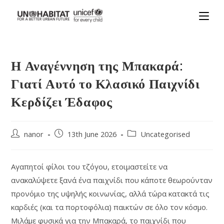
Η Αναγέννηση της Μπακαρά:
Γιατί Αυτό το Κλασικό Παιχνίδι
Κερδίζει Έδαφος
nanor
13th June 2026
Uncategorised
Αγαπητοί φίλοι του τζόγου, ετοιμαστείτε να
ανακαλύψετε ξανά ένα παιχνίδι που κάποτε θεωρούνταν
προνόμιο της υψηλής κοινωνίας, αλλά τώρα κατακτά τις
καρδιές (και τα πορτοφόλια) παικτών σε όλο τον κόσμο.
Μιλάμε φυσικά για την Μπακαρά, το παιχνίδι που