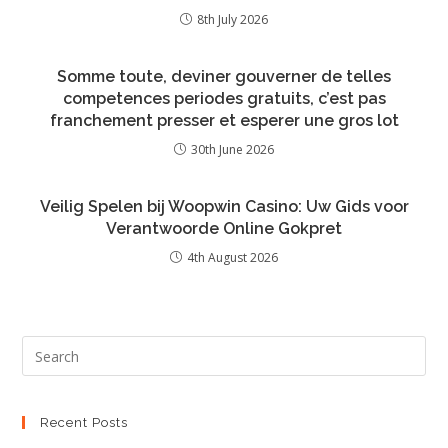
8th July 2026
Somme toute, deviner gouverner de telles
competences periodes gratuits, c’est pas
franchement presser et esperer une gros lot
30th June 2026
Veilig Spelen bij Woopwin Casino: Uw Gids voor
Verantwoorde Online Gokpret
4th August 2026
Recent Posts