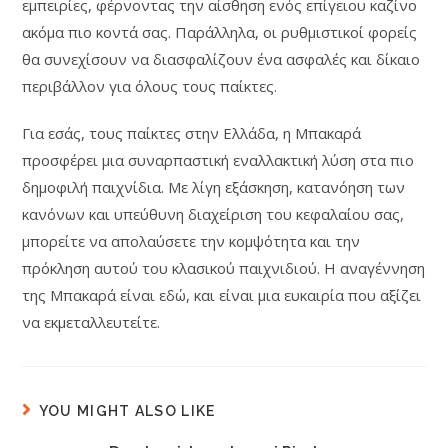
εμπειρίες, φέρνοντας την αίσθηση ενός επίγειου καζίνο
ακόμα πιο κοντά σας. Παράλληλα, οι ρυθμιστικοί φορείς
θα συνεχίσουν να διασφαλίζουν ένα ασφαλές και δίκαιο
περιβάλλον για όλους τους παίκτες.
Για εσάς, τους παίκτες στην Ελλάδα, η Μπακαρά
προσφέρει μια συναρπαστική εναλλακτική λύση στα πιο
δημοφιλή παιχνίδια. Με λίγη εξάσκηση, κατανόηση των
κανόνων και υπεύθυνη διαχείριση του κεφαλαίου σας,
μπορείτε να απολαύσετε την κομψότητα και την
πρόκληση αυτού του κλασικού παιχνιδιού. Η αναγέννηση
της Μπακαρά είναι εδώ, και είναι μια ευκαιρία που αξίζει
να εκμεταλλευτείτε.
YOU MIGHT ALSO LIKE