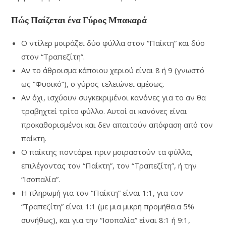
Πώς Παίζεται ένα Γύρος Μπακαρά
Ο ντίλερ μοιράζει δύο φύλλα στον “Παίκτη” και δύο
στον “Τραπεζίτη”.
Αν το άθροισμα κάποιου χεριού είναι 8 ή 9 (γνωστό
ως “Φυσικό”), ο γύρος τελειώνει αμέσως.
Αν όχι, ισχύουν συγκεκριμένοι κανόνες για το αν θα
τραβηχτεί τρίτο φύλλο. Αυτοί οι κανόνες είναι
προκαθορισμένοι και δεν απαιτούν απόφαση από τον
παίκτη.
Ο παίκτης ποντάρει πριν μοιραστούν τα φύλλα,
επιλέγοντας τον “Παίκτη”, τον “Τραπεζίτη”, ή την
“Ισοπαλία”.
Η πληρωμή για τον “Παίκτη” είναι 1:1, για τον
“Τραπεζίτη” είναι 1:1 (με μια μικρή προμήθεια 5%
συνήθως), και για την “Ισοπαλία” είναι 8:1 ή 9:1,