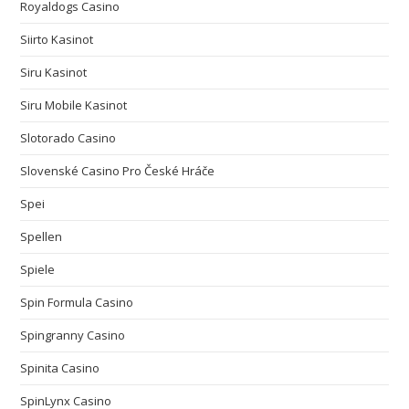
Royaldogs Casino
Siirto Kasinot
Siru Kasinot
Siru Mobile Kasinot
Slotorado Casino
Slovenské Casino Pro České Hráče
Spei
Spellen
Spiele
Spin Formula Casino
Spingranny Casino
Spinita Casino
SpinLynx Casino