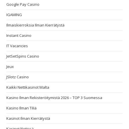
Google Pay Casino
IGAMING
Ilmaiskierroksia Ilman Kierrätystä
Instant Casino
IT Vacancies
JetSetSpins Casino
Jeux
JSlotz Casino
Kaikki Nettikasinot Malta
Kasino Ilman Rekisteröitymistä 2026 – TOP 3 Suomessa
Kasino Ilman Tiliä
Kasinot Ilman Kierrätystä
Kasinot Netissä