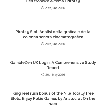
Den tropiske ø-tema i Pirots 5
29th June 2026
Pirots 5 Slot: Analisi della grafica e della
colonna sonora cinematografica
26th June 2026
GambleZen UK Login: A Comprehensive Study
Report
20th May 2026
King reel rush bonus of the Nile Totally free
Slots: Enjoy Pokie Games by Aristocrat On the
web