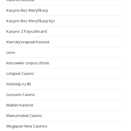
Kasyno Bez Weryfikacji
Kasyno Bez Weryfikacji Kyc
Kasyno Z Paysafecard
Kierrätysvapaat Kasinot
Leon
listcrawler corpus christi
LolaJack Casino
lotohelp.ru 80
Lussurio Casino
Maltan Kasinot
Mamzinobet Casino
Megapari New Casinos