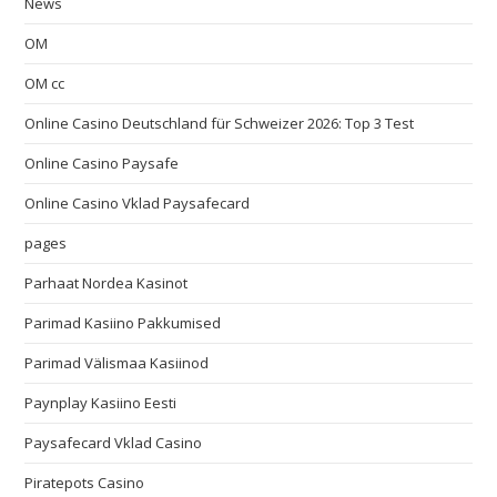
News
OM
OM cc
Online Casino Deutschland für Schweizer 2026: Top 3 Test
Online Casino Paysafe
Online Casino Vklad Paysafecard
pages
Parhaat Nordea Kasinot
Parimad Kasiino Pakkumised
Parimad Välismaa Kasiinod
Paynplay Kasiino Eesti
Paysafecard Vklad Casino
Piratepots Casino