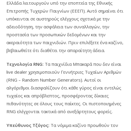
Ελλάδα λειτουργούν υπό την εποπτεία της Εθνικής
Επιτροπής Τυχερών Παιγνίων (ΕΕΕΠ). Αυτό σημαίνει ότι
υπόκεινται σε αυστηρούς ελέγχους σχετικά με την
αδειοδότηση, την ασφάλεια των συναλλαγών, την
προστασία των προσωπικών δεδομένων και την
ακεραιότητα των παιχνιδιών. Πριν επιλέξετε ένα καζίνο,
βεβαιωθείτε ότι διαθέτει την απαραίτητη άδεια.
Τεχνολογία RNG:
Τα παιχνίδια Μπακαρά που δεν είναι
live dealer χρησιμοποιούν Γεννήτριες Τυχαίων Αριθμών
(RNG – Random Number Generators). Αυτοί οι
αλγόριθμοι διασφαλίζουν ότι κάθε γύρος είναι εντελώς
τυχαίος και απρόβλεπτος, προσφέροντας δίκαιες
πιθανότητες σε όλους τους παίκτες. Οι πιστοποιημένες
RNG ελέγχονται τακτικά από ανεξάρτητους φορείς.
Υπεύθυνος Τζόγος:
Τα νόμιμα καζίνο προωθούν τον