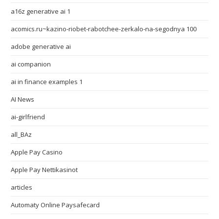
a16z generative ai 1
acomics.ru~kazino-riobet-rabotchee-zerkalo-na-segodnya 100
adobe generative ai
ai companion
ai in finance examples 1
AI News
ai-girlfriend
all_BAz
Apple Pay Casino
Apple Pay Nettikasinot
articles
Automaty Online Paysafecard