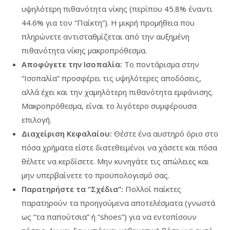
υψηλότερη πιθανότητα νίκης (περίπου 45.8% έναντι
44.6% για τον “Παίκτη”). Η μικρή προμήθεια που
πληρώνετε αντισταθμίζεται από την αυξημένη
πιθανότητα νίκης μακροπρόθεσμα.
Αποφύγετε την Ισοπαλία:
Το ποντάρισμα στην
“Ισοπαλία” προσφέρει τις υψηλότερες αποδόσεις,
αλλά έχει και την χαμηλότερη πιθανότητα εμφάνισης.
Μακροπρόθεσμα, είναι το λιγότερο συμφέρουσα
επιλογή.
Διαχείριση Κεφαλαίου:
Θέστε ένα αυστηρό όριο στο
πόσα χρήματα είστε διατεθειμένοι να χάσετε και πόσα
θέλετε να κερδίσετε. Μην κυνηγάτε τις απώλειες και
μην υπερβαίνετε το προϋπολογισμό σας.
Παρατηρήστε τα “Σχέδια”:
Πολλοί παίκτες
παρατηρούν τα προηγούμενα αποτελέσματα (γνωστά
ως “τα παπούτσια” ή “shoes”) για να εντοπίσουν