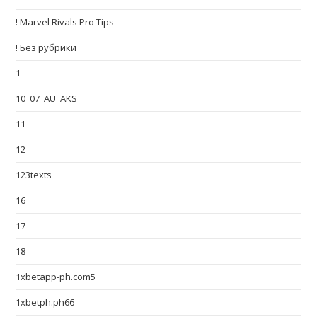
! Marvel Rivals Pro Tips
! Без рубрики
1
10_07_AU_AKS
11
12
123texts
16
17
18
1xbetapp-ph.com5
1xbetph.ph66