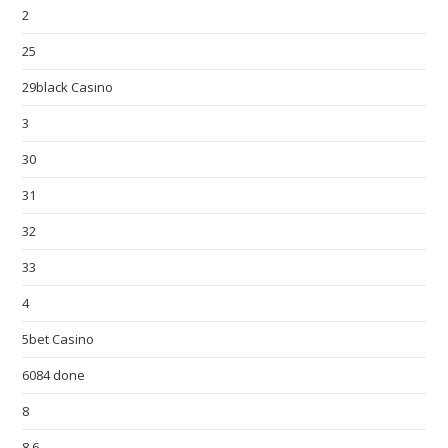
2
25
29black Casino
3
30
31
32
33
4
5bet Casino
6084 done
8
8,6