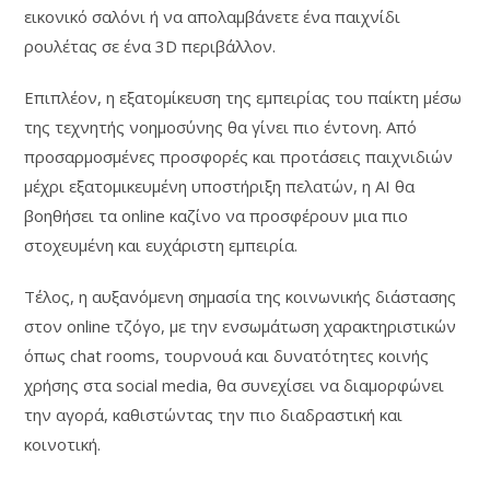
εικονικό σαλόνι ή να απολαμβάνετε ένα παιχνίδι
ρουλέτας σε ένα 3D περιβάλλον.
Επιπλέον, η εξατομίκευση της εμπειρίας του παίκτη μέσω
της τεχνητής νοημοσύνης θα γίνει πιο έντονη. Από
προσαρμοσμένες προσφορές και προτάσεις παιχνιδιών
μέχρι εξατομικευμένη υποστήριξη πελατών, η AI θα
βοηθήσει τα online καζίνο να προσφέρουν μια πιο
στοχευμένη και ευχάριστη εμπειρία.
Τέλος, η αυξανόμενη σημασία της κοινωνικής διάστασης
στον online τζόγο, με την ενσωμάτωση χαρακτηριστικών
όπως chat rooms, τουρνουά και δυνατότητες κοινής
χρήσης στα social media, θα συνεχίσει να διαμορφώνει
την αγορά, καθιστώντας την πιο διαδραστική και
κοινοτική.