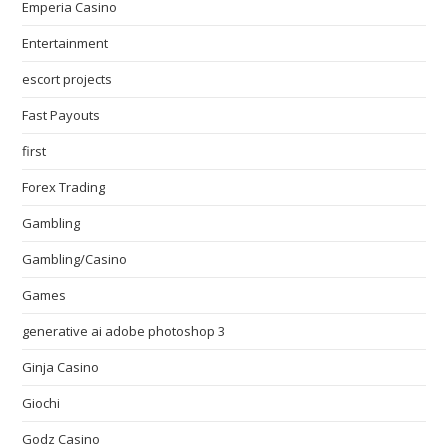
Emperia Casino
Entertainment
escort projects
Fast Payouts
first
Forex Trading
Gambling
Gambling/Casino
Games
generative ai adobe photoshop 3
Ginja Casino
Giochi
Godz Casino