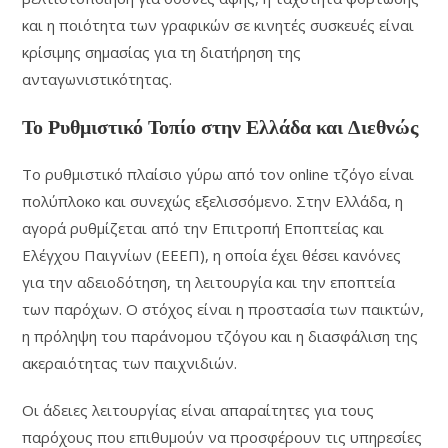
και η ποιότητα των γραφικών σε κινητές συσκευές είναι
κρίσιμης σημασίας για τη διατήρηση της
ανταγωνιστικότητας.
Το Ρυθμιστικό Τοπίο στην Ελλάδα και Διεθνώς
Το ρυθμιστικό πλαίσιο γύρω από τον online τζόγο είναι
πολύπλοκο και συνεχώς εξελισσόμενο. Στην Ελλάδα, η
αγορά ρυθμίζεται από την Επιτροπή Εποπτείας και
Ελέγχου Παιγνίων (ΕΕΕΠ), η οποία έχει θέσει κανόνες
για την αδειοδότηση, τη λειτουργία και την εποπτεία
των παρόχων. Ο στόχος είναι η προστασία των παικτών,
η πρόληψη του παράνομου τζόγου και η διασφάλιση της
ακεραιότητας των παιχνιδιών.
Οι άδειες λειτουργίας είναι απαραίτητες για τους
παρόχους που επιθυμούν να προσφέρουν τις υπηρεσίες