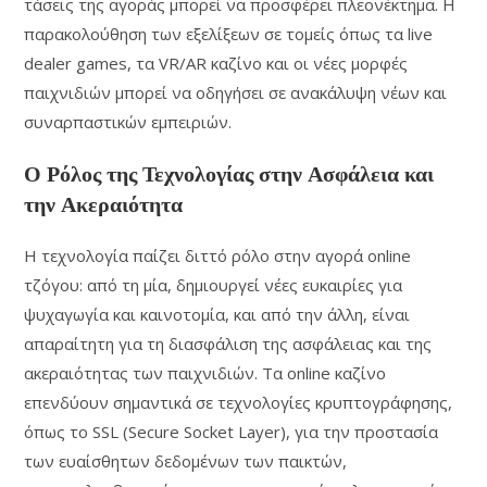
τάσεις της αγοράς μπορεί να προσφέρει πλεονέκτημα. Η
παρακολούθηση των εξελίξεων σε τομείς όπως τα live
dealer games, τα VR/AR καζίνο και οι νέες μορφές
παιχνιδιών μπορεί να οδηγήσει σε ανακάλυψη νέων και
συναρπαστικών εμπειριών.
Ο Ρόλος της Τεχνολογίας στην Ασφάλεια και
την Ακεραιότητα
Η τεχνολογία παίζει διττό ρόλο στην αγορά online
τζόγου: από τη μία, δημιουργεί νέες ευκαιρίες για
ψυχαγωγία και καινοτομία, και από την άλλη, είναι
απαραίτητη για τη διασφάλιση της ασφάλειας και της
ακεραιότητας των παιχνιδιών. Τα online καζίνο
επενδύουν σημαντικά σε τεχνολογίες κρυπτογράφησης,
όπως το SSL (Secure Socket Layer), για την προστασία
των ευαίσθητων δεδομένων των παικτών,