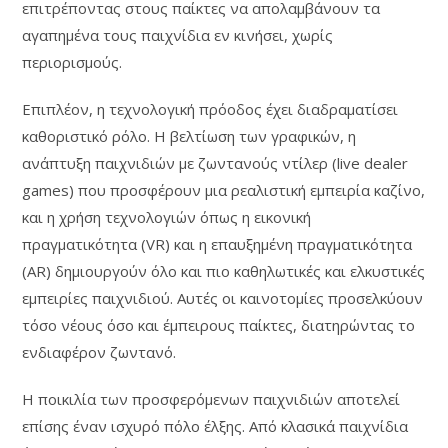
επιτρέποντας στους παίκτες να απολαμβάνουν τα
αγαπημένα τους παιχνίδια εν κινήσει, χωρίς
περιορισμούς.
Επιπλέον, η τεχνολογική πρόοδος έχει διαδραματίσει
καθοριστικό ρόλο. Η βελτίωση των γραφικών, η
ανάπτυξη παιχνιδιών με ζωντανούς ντίλερ (live dealer
games) που προσφέρουν μια ρεαλιστική εμπειρία καζίνο,
και η χρήση τεχνολογιών όπως η εικονική
πραγματικότητα (VR) και η επαυξημένη πραγματικότητα
(AR) δημιουργούν όλο και πιο καθηλωτικές και ελκυστικές
εμπειρίες παιχνιδιού. Αυτές οι καινοτομίες προσελκύουν
τόσο νέους όσο και έμπειρους παίκτες, διατηρώντας το
ενδιαφέρον ζωντανό.
Η ποικιλία των προσφερόμενων παιχνιδιών αποτελεί
επίσης έναν ισχυρό πόλο έλξης. Από κλασικά παιχνίδια