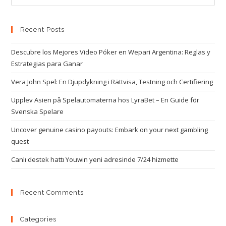
Recent Posts
Descubre los Mejores Video Póker en Wepari Argentina: Reglas y
Estrategias para Ganar
Vera John Spel: En Djupdykning i Rättvisa, Testning och Certifiering
Upplev Asien på Spelautomaterna hos LyraBet – En Guide för
Svenska Spelare
Uncover genuine casino payouts: Embark on your next gambling
quest
Canlı destek hattı Youwin yeni adresinde 7/24 hizmette
Recent Comments
Categories