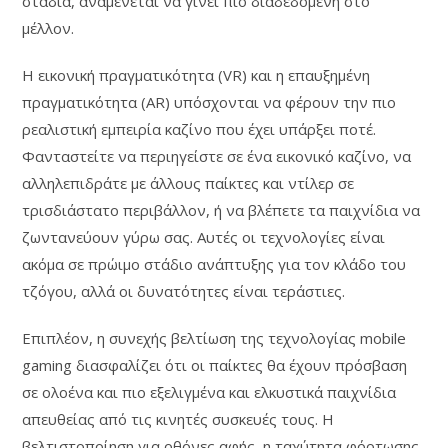
στάδια, αναμένεται να γίνει πιο διαδεδομένη στο
μέλλον.
Η εικονική πραγματικότητα (VR) και η επαυξημένη
πραγματικότητα (AR) υπόσχονται να φέρουν την πιο
ρεαλιστική εμπειρία καζίνο που έχει υπάρξει ποτέ.
Φανταστείτε να περιηγείστε σε ένα εικονικό καζίνο, να
αλληλεπιδράτε με άλλους παίκτες και ντίλερ σε
τρισδιάστατο περιβάλλον, ή να βλέπετε τα παιχνίδια να
ζωντανεύουν γύρω σας. Αυτές οι τεχνολογίες είναι
ακόμα σε πρώιμο στάδιο ανάπτυξης για τον κλάδο του
τζόγου, αλλά οι δυνατότητες είναι τεράστιες.
Επιπλέον, η συνεχής βελτίωση της τεχνολογίας mobile
gaming διασφαλίζει ότι οι παίκτες θα έχουν πρόσβαση
σε ολοένα και πιο εξελιγμένα και ελκυστικά παιχνίδια
απευθείας από τις κινητές συσκευές τους. Η
βελτιστοποίηση για οθόνες αφής, η ταχύτητα φόρτωσης