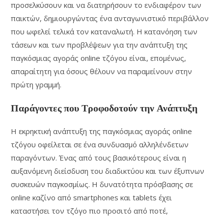
προσελκύσουν και να διατηρήσουν το ενδιαφέρον των
παικτών, δημιουργώντας ένα ανταγωνιστικό περιβάλλον
που ωφελεί τελικά τον καταναλωτή. Η κατανόηση των
τάσεων και των προβλέψεων για την ανάπτυξη της
παγκόσμιας αγοράς online τζόγου είναι, επομένως,
απαραίτητη για όσους θέλουν να παραμείνουν στην
πρώτη γραμμή.
Παράγοντες που Τροφοδοτούν την Ανάπτυξη
Η εκρηκτική ανάπτυξη της παγκόσμιας αγοράς online
τζόγου οφείλεται σε ένα συνδυασμό αλληλένδετων
παραγόντων. Ένας από τους βασικότερους είναι η
αυξανόμενη διείσδυση του διαδικτύου και των έξυπνων
συσκευών παγκοσμίως. Η δυνατότητα πρόσβασης σε
online καζίνο από smartphones και tablets έχει
καταστήσει τον τζόγο πιο προσιτό από ποτέ,