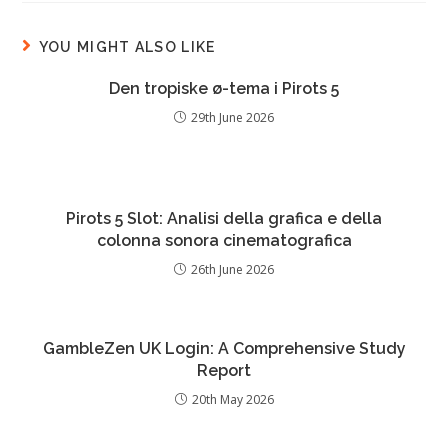
YOU MIGHT ALSO LIKE
Den tropiske ø-tema i Pirots 5
29th June 2026
Pirots 5 Slot: Analisi della grafica e della
colonna sonora cinematografica
26th June 2026
GambleZen UK Login: A Comprehensive Study
Report
20th May 2026