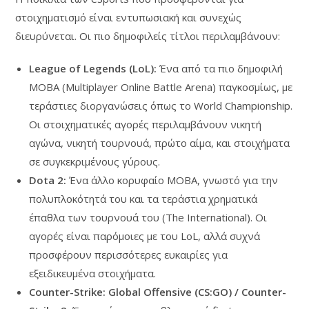
στοιχηματισμό είναι εντυπωσιακή και συνεχώς
διευρύνεται. Οι πιο δημοφιλείς τίτλοι περιλαμβάνουν:
League of Legends (LoL):
Ένα από τα πιο δημοφιλή
MOBA (Multiplayer Online Battle Arena) παγκοσμίως, με
τεράστιες διοργανώσεις όπως το World Championship.
Οι στοιχηματικές αγορές περιλαμβάνουν νικητή
αγώνα, νικητή τουρνουά, πρώτο αίμα, και στοιχήματα
σε συγκεκριμένους γύρους.
Dota 2:
Ένα άλλο κορυφαίο MOBA, γνωστό για την
πολυπλοκότητά του και τα τεράστια χρηματικά
έπαθλα των τουρνουά του (The International). Οι
αγορές είναι παρόμοιες με του LoL, αλλά συχνά
προσφέρουν περισσότερες ευκαιρίες για
εξειδικευμένα στοιχήματα.
Counter-Strike: Global Offensive (CS:GO) / Counter-