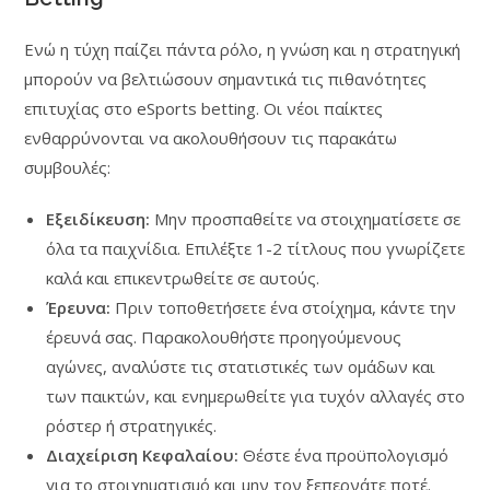
Ενώ η τύχη παίζει πάντα ρόλο, η γνώση και η στρατηγική
μπορούν να βελτιώσουν σημαντικά τις πιθανότητες
επιτυχίας στο eSports betting. Οι νέοι παίκτες
ενθαρρύνονται να ακολουθήσουν τις παρακάτω
συμβουλές:
Εξειδίκευση:
Μην προσπαθείτε να στοιχηματίσετε σε
όλα τα παιχνίδια. Επιλέξτε 1-2 τίτλους που γνωρίζετε
καλά και επικεντρωθείτε σε αυτούς.
Έρευνα:
Πριν τοποθετήσετε ένα στοίχημα, κάντε την
έρευνά σας. Παρακολουθήστε προηγούμενους
αγώνες, αναλύστε τις στατιστικές των ομάδων και
των παικτών, και ενημερωθείτε για τυχόν αλλαγές στο
ρόστερ ή στρατηγικές.
Διαχείριση Κεφαλαίου:
Θέστε ένα προϋπολογισμό
για το στοιχηματισμό και μην τον ξεπερνάτε ποτέ.