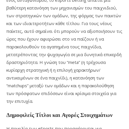
ενός ανταγωνισμού, το eSports betting απαιτεί μια
βαθύτερη κατανόηση των μηχανισμών του παιχνιδιού,
των στρατηγικών των ομάδων, της φόρμας των παικτών
και των ιδιαιτεροτήτων κάθε τίτλου. Για τους νέους
παίκτες, αυτό σημαίνει ότι μπορούν να αξιοποιήσουν τις
ώρες που έχουν αφιερώσει στο να παίζουν ή να
παρακολουθούν τα αγαπημένα τους παιχνίδια,
μετατρέποντας την ψυχαγωγία σε μια δυνητικά επικερδή
δραστηριότητα. Η γνώση του “meta” (η τρέχουσα
κυρίαρχη στρατηγική ή η επιλογή χαρακτήρων/
αντικειμένων σε ένα παιχνίδι), η κατανόηση των
“matchups” μεταξύ των ομάδων και η παρακολούθηση
των πρόσφατων επιδόσεων είναι κρίσιμα στοιχεία για
την επιτυχία.
Δημοφιλείς Τίτλοι και Αγορές Στοιχημάτων
Η ποικιλία των eSports που προσφέρονται για