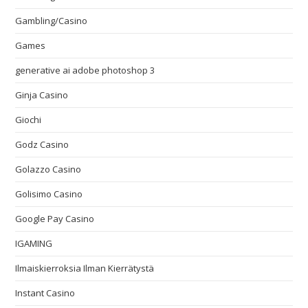
Gambling/Casino
Games
generative ai adobe photoshop 3
Ginja Casino
Giochi
Godz Casino
Golazzo Casino
Golisimo Casino
Google Pay Casino
IGAMING
Ilmaiskierroksia Ilman Kierrätystä
Instant Casino