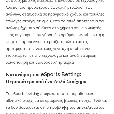
Οι στοιχηματικές εταιρείες επενδύουν σε τεχνολογικές
λύσεις που προσφέρουν ζωντανή μετάδοση των
αγώνων, στατιστικά σε πραγματικό χρόνο, και ποικίλες
επιλογές στοιχηματισμού, από το απλό αποτέλεσμα του
αγώνα μέχρι πιο σύνθετα στοιχήματα όπως ο νικητής
ενός συγκεκριμένου γύρου ή ο αριθμός των kills. Αυτή η
ψηφιακή προσέγγιση ταιριάζει απόλυτα με τις
προτιμήσεις της νεότερης γενιάς, η οποία είναι
εξοικειωμένη με την τεχνολογία και αναζητά άμεση
ικανοποίηση και διαδραστική εμπειρία.
Κατανόηση του eSports Betting:
Περισσότερο από ένα Απλό Στοίχημα
Το eSports betting διαφέρει από το παραδοσιακό
αθλητικό στοίχημα σε ορισμένες βασικές πτυχές. Ενώ και
τα δύο βασίζονται στην πρόβλεψη του αποτελέσματος