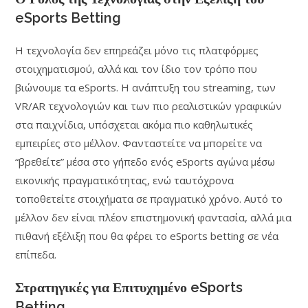
eSports Betting
Η τεχνολογία δεν επηρεάζει μόνο τις πλατφόρμες
στοιχηματισμού, αλλά και τον ίδιο τον τρόπο που
βιώνουμε τα eSports. Η ανάπτυξη του streaming, των
VR/AR τεχνολογιών και των πιο ρεαλιστικών γραφικών
στα παιχνίδια, υπόσχεται ακόμα πιο καθηλωτικές
εμπειρίες στο μέλλον. Φανταστείτε να μπορείτε να
“βρεθείτε” μέσα στο γήπεδο ενός eSports αγώνα μέσω
εικονικής πραγματικότητας, ενώ ταυτόχρονα
τοποθετείτε στοιχήματα σε πραγματικό χρόνο. Αυτό το
μέλλον δεν είναι πλέον επιστημονική φαντασία, αλλά μια
πιθανή εξέλιξη που θα φέρει το eSports betting σε νέα
επίπεδα.
Στρατηγικές για Επιτυχημένο eSports
Betting