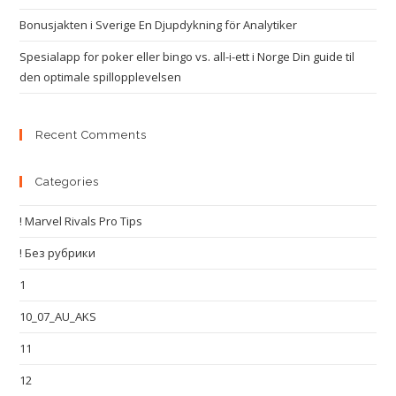
Bonusjakten i Sverige En Djupdykning för Analytiker
Spesialapp for poker eller bingo vs. all-i-ett i Norge Din guide til
den optimale spillopplevelsen
Recent Comments
Categories
! Marvel Rivals Pro Tips
! Без рубрики
1
10_07_AU_AKS
11
12