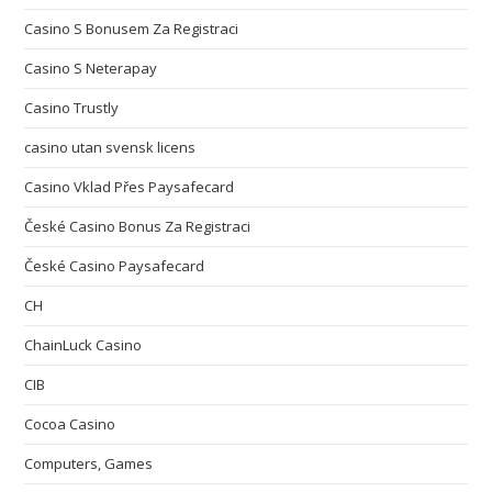
Casino S Bonusem Za Registraci
Casino S Neterapay
Casino Trustly
casino utan svensk licens
Casino Vklad Přes Paysafecard
České Casino Bonus Za Registraci
České Casino Paysafecard
CH
ChainLuck Casino
CIB
Cocoa Casino
Computers, Games