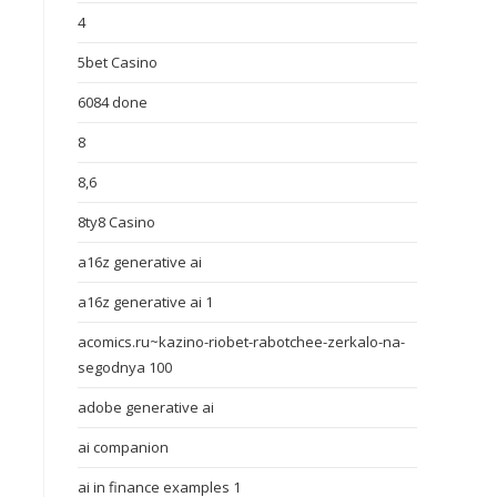
4
5bet Casino
6084 done
8
8,6
8ty8 Casino
a16z generative ai
a16z generative ai 1
acomics.ru~kazino-riobet-rabotchee-zerkalo-na-
segodnya 100
adobe generative ai
ai companion
ai in finance examples 1