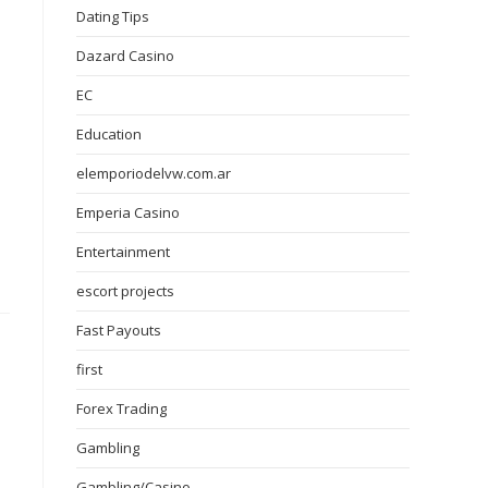
Dating Tips
Dazard Casino
EC
Education
elemporiodelvw.com.ar
Emperia Casino
Entertainment
escort projects
Fast Payouts
first
Forex Trading
Gambling
Gambling/Casino