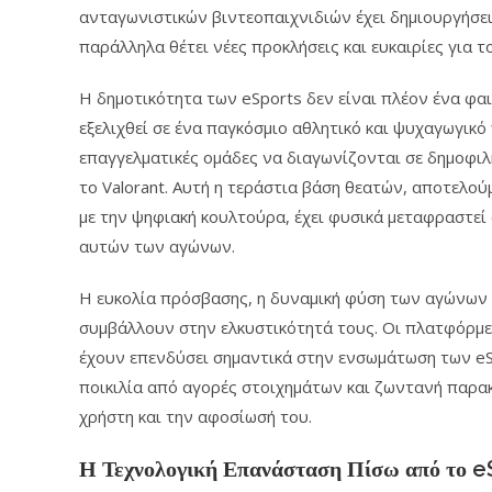
ανταγωνιστικών βιντεοπαιχνιδιών έχει δημιουργήσει
παράλληλα θέτει νέες προκλήσεις και ευκαιρίες για
Η δημοτικότητα των eSports δεν είναι πλέον ένα φαι
εξελιχθεί σε ένα παγκόσμιο αθλητικό και ψυχαγωγικ
επαγγελματικές ομάδες να διαγωνίζονται σε δημοφιλή
το Valorant. Αυτή η τεράστια βάση θεατών, αποτελού
με την ψηφιακή κουλτούρα, έχει φυσικά μεταφραστεί
αυτών των αγώνων.
Η ευκολία πρόσβασης, η δυναμική φύση των αγώνων κ
συμβάλλουν στην ελκυστικότητά τους. Οι πλατφόρμες
έχουν επενδύσει σημαντικά στην ενσωμάτωση των e
ποικιλία από αγορές στοιχημάτων και ζωντανή παρακ
χρήστη και την αφοσίωσή του.
Η Τεχνολογική Επανάσταση Πίσω από το e