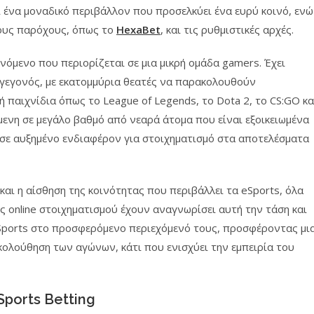
 ένα μοναδικό περιβάλλον που προσελκύει ένα ευρύ κοινό, ενώ
 τους παρόχους, όπως το
HexaBet
, και τις ρυθμιστικές αρχές.
νόμενο που περιορίζεται σε μια μικρή ομάδα gamers. Έχει
ό γεγονός, με εκατομμύρια θεατές να παρακολουθούν
 παιχνίδια όπως το League of Legends, το Dota 2, το CS:GO κα
μενη σε μεγάλο βαθμό από νεαρά άτομα που είναι εξοικειωμένα
 σε αυξημένο ενδιαφέρον για στοιχηματισμό στα αποτελέσματα
αι η αίσθηση της κοινότητας που περιβάλλει τα eSports, όλα
 online στοιχηματισμού έχουν αναγνωρίσει αυτή την τάση και
Sports στο προσφερόμενο περιεχόμενό τους, προσφέροντας μι
ολούθηση των αγώνων, κάτι που ενισχύει την εμπειρία του
Sports Betting