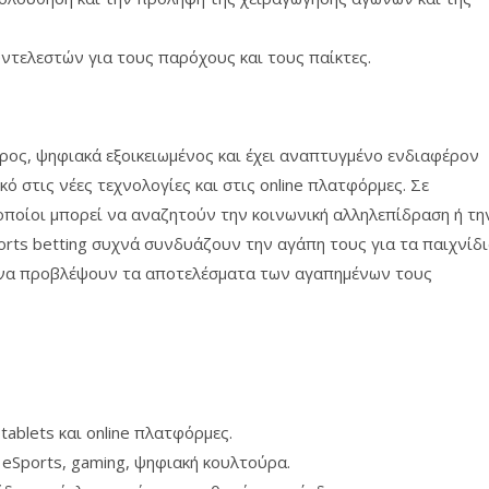
τελεστών για τους παρόχους και τους παίκτες.
ερος, ψηφιακά εξοικειωμένος και έχει αναπτυγμένο ενδιαφέρον
ικό στις νέες τεχνολογίες και στις online πλατφόρμες. Σε
 οποίοι μπορεί να αναζητούν την κοινωνική αλληλεπίδραση ή τη
orts betting συχνά συνδυάζουν την αγάπη τους για τα παιχνίδ
αι να προβλέψουν τα αποτελέσματα των αγαπημένων τους
tablets και online πλατφόρμες.
eSports, gaming, ψηφιακή κουλτούρα.