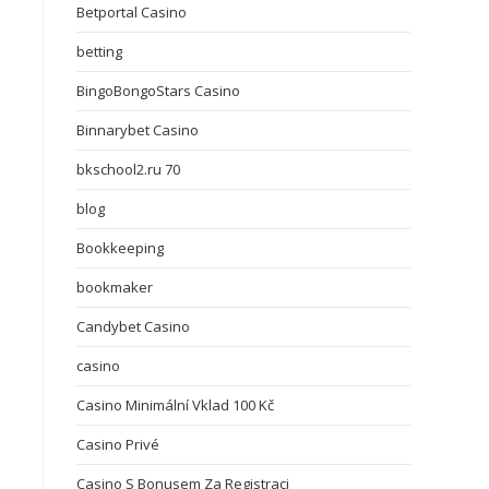
Betportal Casino
betting
BingoBongoStars Casino
Binnarybet Casino
bkschool2.ru 70
blog
Bookkeeping
bookmaker
Candybet Casino
casino
Casino Minimální Vklad 100 Kč
Casino Privé
Casino S Bonusem Za Registraci