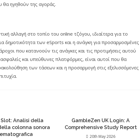
ου θα ηγηθούν της αγοράς.
ική αλλαγή στο τοπίο του online τζόγου, ιδιαίτερα για το
μια δημοτικότητα των eSports και η ανάγκη για προσαρμοσμένες
άροχοι που κατανοούν τις ανάγκες και τις προτιμήσεις αυτού
σφαλείς και υπεύθυνες πλατφόρμες, είναι αυτοί που θα
ακολούθηση των τάσεων και η προσαρμογή στις εξελισσόμενες
πιτυχία.
 Slot: Analisi della
GambleZen UK Login: A
 della colonna sonora
Comprehensive Study Report
nematografica
20th May 2026