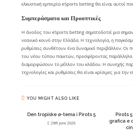
ελκυστική εμπειρία eSports betting θα είναι αυτοί π
Συμπεράσματα και Προοπτικές
Η άνοδος του eSports betting σηματοδοτεί μια σημαντ
νεανικό κοινό στην Ελλάδα. Η τεχνολογία, η παγκόσ
ρυθμίσεις συνθέτουν ένα δυναμικό περιβάλλον. Οι π
του νέου τύπου παικτών, προσφέροντας παράλληλα α
διαμορφώσουν το μέλλον του κλάδου. Η συνεχής παρ
τεχνολογίες και ρυθμίσεις θα είναι κρίσιμες για την ε
YOU MIGHT ALSO LIKE
Den tropiske ø-tema i Pirots 5
Pirots 5
grafica e
29th June 2026
ci