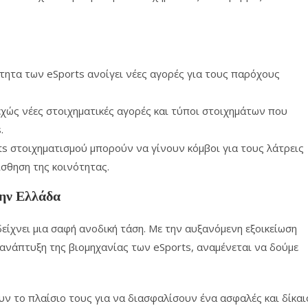
ητα των eSports ανοίγει νέες αγορές για τους παρόχους
ώς νέες στοιχηματικές αγορές και τύποι στοιχημάτων που
.
s στοιχηματισμού μπορούν να γίνουν κόμβοι για τους λάτρεις
σθηση της κοινότητας.
την Ελλάδα
είχνει μια σαφή ανοδική τάση. Με την αυξανόμενη εξοικείωση
 ανάπτυξη της βιομηχανίας των eSports, αναμένεται να δούμε
ν το πλαίσιο τους για να διασφαλίσουν ένα ασφαλές και δίκαι