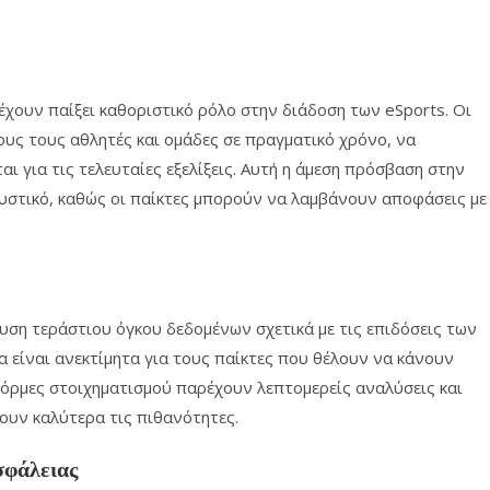
χουν παίξει καθοριστικό ρόλο στην διάδοση των eSports. Οι
ς τους αθλητές και ομάδες σε πραγματικό χρόνο, να
ι για τις τελευταίες εξελίξεις. Αυτή η άμεση πρόσβαση στην
κυστικό, καθώς οι παίκτες μπορούν να λαμβάνουν αποφάσεις με
υση τεράστιου όγκου δεδομένων σχετικά με τις επιδόσεις των
α είναι ανεκτίμητα για τους παίκτες που θέλουν να κάνουν
φόρμες στοιχηματισμού παρέχουν λεπτομερείς αναλύσεις και
υν καλύτερα τις πιθανότητες.
σφάλειας