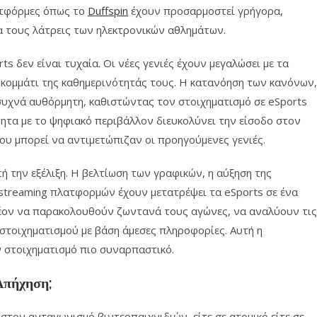
ατφόρμες όπως το
Duffspin
έχουν προσαρμοστεί γρήγορα,
 τους λάτρεις των ηλεκτρονικών αθλημάτων.
 δεν είναι τυχαία. Οι νέες γενιές έχουν μεγαλώσει με τα
κομμάτι της καθημερινότητάς τους. Η κατανόηση των κανόνων,
συχνά αυθόρμητη, καθιστώντας τον στοιχηματισμό σε eSports
τητα με το ψηφιακό περιβάλλον διευκολύνει την είσοδο στον
ου μπορεί να αντιμετώπιζαν οι προηγούμενες γενιές.
ή την εξέλιξη. Η βελτίωση των γραφικών, η αύξηση της
 streaming πλατφορμών έχουν μετατρέψει τα eSports σε ένα
λέον να παρακολουθούν ζωντανά τους αγώνες, να αναλύουν τις
στοιχηματισμού με βάση άμεσες πληροφορίες. Αυτή η
ν στοιχηματισμό πιο συναρπαστικό.
 Απήχηση;
 στον ανταγωνισμό βιντεοπαιχνιδιών, είτε σε ατομικό είτε σε