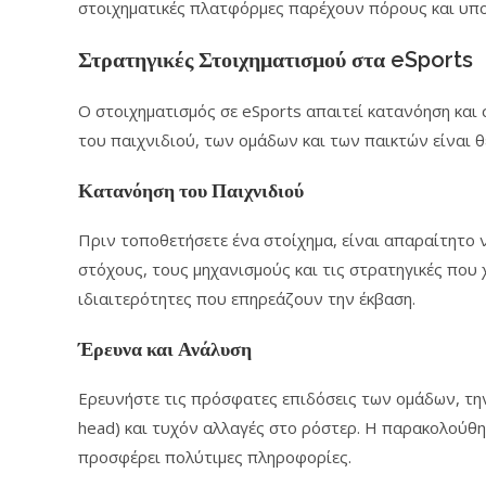
στοιχηματικές πλατφόρμες παρέχουν πόρους και υπο
Στρατηγικές Στοιχηματισμού στα eSports
Ο στοιχηματισμός σε eSports απαιτεί κατανόηση και
του παιχνιδιού, των ομάδων και των παικτών είναι θ
Κατανόηση του Παιχνιδιού
Πριν τοποθετήσετε ένα στοίχημα, είναι απαραίτητο 
στόχους, τους μηχανισμούς και τις στρατηγικές που χ
ιδιαιτερότητες που επηρεάζουν την έκβαση.
Έρευνα και Ανάλυση
Ερευνήστε τις πρόσφατες επιδόσεις των ομάδων, την
head) και τυχόν αλλαγές στο ρόστερ. Η παρακολούθη
προσφέρει πολύτιμες πληροφορίες.