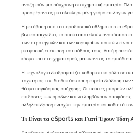
αναζητούν μια σύγχρονη στοιχηματική εμπειρία. Πλ
προσφέροντας μια ολοκληρωμένη γκάμα επιλογών για
Η μετάβαση από τα παραδοσιακά αθλήματα στα eSports
βιντεοπαιχνίδια, τα οποία αποτελούν αναπόσπαστο 
των στρατηγικών και των κορυφαίων παικτών είναι 
μια φυσική επέκταση του πάθους τους. Αυτή η οικειό
κόσμο του στοιχηματισμού, μειώνοντας τα εμπόδια π
Η τεχνολογία διαδραματίζει καθοριστικό ρόλο σε αυτ
ταχύτητας του διαδικτύου και η ευρεία διάδοση των
θέαμα παγκόσμιας απήχησης. Οι παίκτες μπορούν π
επιδόσεις των ομάδων και να λαμβάνουν αποφάσεις 
αλληλεπίδραση ενισχύει την εμπειρία και καθιστά το
Τι Είναι τα eSports και Γιατί Έχουν Τόση
Τα eSports, ή ηλεκτρονικοί αθλητισμοί, αναφέρονται