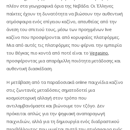
πλέον στα γεωγραφικά όρια της Νεβάδα. Οι Έλληνες
παίκτες έχουν τη δυνατότητα να βιώσουν την αυθεντική
ατμόσφαιρα ενός επίγειου καζίνο, απευθείας από την
άνεση του σπιτιού τους, μέσω των προηγμένων live
καζίνο που προσφέρονται από κορυφαίες πλατφόρμες.
Μια από αυτές τις πλατφόρμες που φέρνει την εμπειρία
του Βέγκας πιο κοντά από ποτέ είναι το
Vegasino
,
προσφέροντας μια απαράμιλλη ποιότητα μετάδοσης και
αυθεντική διασκέδαση.
Η μετάβαση από τα παραδοσιακά online παιχνίδια καζίνο
στις ζωντανές μεταδόσεις σηματοδοτεί μια
κοσμοϊστορική αλλαγή στον τρόπο που
αντιλαμβανόμαστε και βιώνουμε τον τζόγο. Δεν
πρόκειται απλώς για την ψηφιακή αναπαραγωγή
παιχνιδιών, αλλά για τη δημιουργία ενός διαδραστικού
περιβάλλοντος που μιμείται πιστά την ατμόσφαιρα ενός