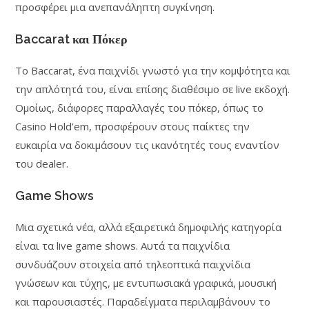
προσφέρει μια ανεπανάληπτη συγκίνηση.
Baccarat και Πόκερ
Το Baccarat, ένα παιχνίδι γνωστό για την κομψότητα και
την απλότητά του, είναι επίσης διαθέσιμο σε live εκδοχή.
Ομοίως, διάφορες παραλλαγές του πόκερ, όπως το
Casino Hold’em, προσφέρουν στους παίκτες την
ευκαιρία να δοκιμάσουν τις ικανότητές τους εναντίον
του dealer.
Game Shows
Μια σχετικά νέα, αλλά εξαιρετικά δημοφιλής κατηγορία
είναι τα live game shows. Αυτά τα παιχνίδια
συνδυάζουν στοιχεία από τηλεοπτικά παιχνίδια
γνώσεων και τύχης, με εντυπωσιακά γραφικά, μουσική
και παρουσιαστές. Παραδείγματα περιλαμβάνουν το