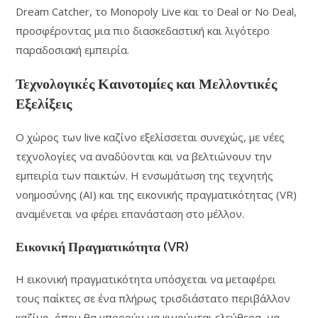
Dream Catcher, το Monopoly Live και το Deal or No Deal,
προσφέροντας μια πιο διασκεδαστική και λιγότερο
παραδοσιακή εμπειρία.
Τεχνολογικές Καινοτομίες και Μελλοντικές
Εξελίξεις
Ο χώρος των live καζίνο εξελίσσεται συνεχώς, με νέες
τεχνολογίες να αναδύονται και να βελτιώνουν την
εμπειρία των παικτών. Η ενσωμάτωση της τεχνητής
νοημοσύνης (AI) και της εικονικής πραγματικότητας (VR)
αναμένεται να φέρει επανάσταση στο μέλλον.
Εικονική Πραγματικότητα (VR)
Η εικονική πραγματικότητα υπόσχεται να μεταφέρει
τους παίκτες σε ένα πλήρως τρισδιάστατο περιβάλλον
καζίνο, όπου θα μπορούν να κινούνται ελεύθερα, να