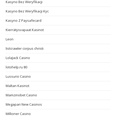
Kasyno Bez Weryfikacji
Kasyno Bez Weryfikacji Kyc
Kasyno Z Paysafecard
Kierrätysvapaat Kasinot
Leon
listcrawler corpus christi
LolaJack Casino
lotohelp.ru 80
Lussurio Casino
Maltan Kasinot
Mamzinobet Casino
Megapari New Casinos
Millioner Casino