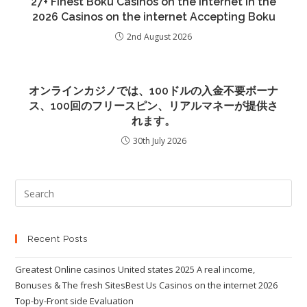
27+ Finest Boku Casinos on the internet in the
2026 Casinos on the internet Accepting Boku
2nd August 2026
オンラインカジノでは、100ドルの入金不要ボーナ
ス、100回のフリースピン、リアルマネーが提供さ
れます。
30th July 2026
Recent Posts
Greatest Online casinos United states 2025 A real income,
Bonuses & The fresh SitesBest Us Casinos on the internet 2026
Top-by-Front side Evaluation