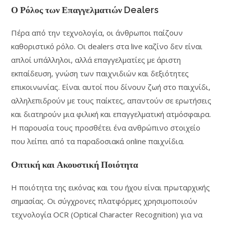
Ο Ρόλος των Επαγγελματιών Dealers
Πέρα από την τεχνολογία, οι άνθρωποι παίζουν
καθοριστικό ρόλο. Οι dealers στα live καζίνο δεν είναι
απλοί υπάλληλοι, αλλά επαγγελματίες με άριστη
εκπαίδευση, γνώση των παιχνιδιών και δεξιότητες
επικοινωνίας. Είναι αυτοί που δίνουν ζωή στο παιχνίδι,
αλληλεπιδρούν με τους παίκτες, απαντούν σε ερωτήσεις
και διατηρούν μια φιλική και επαγγελματική ατμόσφαιρα.
Η παρουσία τους προσθέτει ένα ανθρώπινο στοιχείο
που λείπει από τα παραδοσιακά online παιχνίδια.
Οπτική και Ακουστική Ποιότητα
Η ποιότητα της εικόνας και του ήχου είναι πρωταρχικής
σημασίας. Οι σύγχρονες πλατφόρμες χρησιμοποιούν
τεχνολογία OCR (Optical Character Recognition) για να