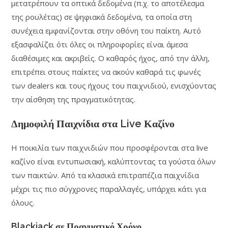
μετατρέπουν τα οπτικά δεδομένα (π.χ. το αποτέλεσμα
της ρουλέτας) σε ψηφιακά δεδομένα, τα οποία στη
συνέχεια εμφανίζονται στην οθόνη του παίκτη. Αυτό
εξασφαλίζει ότι όλες οι πληροφορίες είναι άμεσα
διαθέσιμες και ακριβείς. Ο καθαρός ήχος, από την άλλη,
επιτρέπει στους παίκτες να ακούν καθαρά τις φωνές
των dealers και τους ήχους του παιχνιδιού, ενισχύοντας
την αίσθηση της πραγματικότητας.
Δημοφιλή Παιχνίδια στα Live Καζίνο
Η ποικιλία των παιχνιδιών που προσφέρονται στα live
καζίνο είναι εντυπωσιακή, καλύπτοντας τα γούστα όλων
των παικτών. Από τα κλασικά επιτραπέζια παιχνίδια
μέχρι τις πιο σύγχρονες παραλλαγές, υπάρχει κάτι για
όλους.
Blackjack σε Πραγματικό Χρόνο