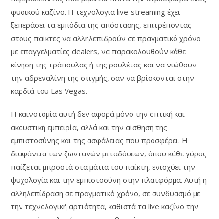
φυσικού καζίνο. Η τεχνολογία live-streaming έχει
ξεπεράσει τα εμπόδια της απόστασης, επιτρέποντας
στους παίκτες να αλληλεπιδρούν σε πραγματικό χρόνο
με επαγγελματίες dealers, να παρακολουθούν κάθε
κίνηση της τράπουλας ή της ρουλέτας και να νιώθουν
την αδρεναλίνη της στιγμής, σαν να βρίσκονται στην
καρδιά του Las Vegas.
Η καινοτομία αυτή δεν αφορά μόνο την οπτική και
ακουστική εμπειρία, αλλά και την αίσθηση της
εμπιστοσύνης και της ασφάλειας που προσφέρει. Η
διαφάνεια των ζωντανών μεταδόσεων, όπου κάθε γύρος
παίζεται μπροστά στα μάτια του παίκτη, ενισχύει την
ψυχολογία και την εμπιστοσύνη στην πλατφόρμα. Αυτή η
αλληλεπίδραση σε πραγματικό χρόνο, σε συνδυασμό με
την τεχνολογική αρτιότητα, καθιστά τα live καζίνο την