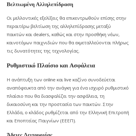
Βελτιωμένη Αλληλεπίδραση
Οι μελλοντικές εξελίξεις θα επικεντρωθούν επίσης στην
περαιτέρω βελτίωση της αλληλεπίδρασης μεταξύ
παικτών και dealers, καθώς και στην προσθήκη νέων,
καινοτόμων παιχνιδιών που θα εκμεταλλεύονται πλήρως
τις δυνατότητες της τεχνολογίας.
Ρυθμιστικό Πλαίσιο και Ασφάλεια
Η ανάπτυξη των online και live καζίνο συνοδεύεται
αναπόφευκτα από την ανάγκη για ένα ισχυρό ρυθμιστικό
πλαίσιο που θα διασφαλίζει την ασφάλεια, τη
δικαιοσύνη και την προστασία των παικτών. Στην
Ελλάδα, ο κλάδος ρυθμίζεται από την Ελληνική Επιτροπή
και Εποπτείας Παιγνίων (ΕΕΕΠ).
Άδειες Λειτουργίας