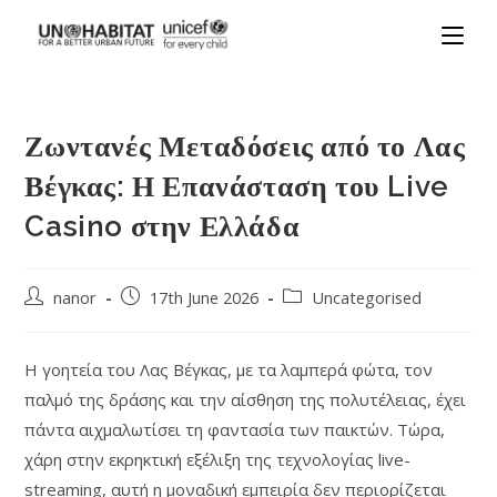
Ζωντανές Μεταδόσεις από το Λας
Βέγκας: Η Επανάσταση του Live
Casino στην Ελλάδα
nanor
17th June 2026
Uncategorised
Η γοητεία του Λας Βέγκας, με τα λαμπερά φώτα, τον
παλμό της δράσης και την αίσθηση της πολυτέλειας, έχει
πάντα αιχμαλωτίσει τη φαντασία των παικτών. Τώρα,
χάρη στην εκρηκτική εξέλιξη της τεχνολογίας live-
streaming, αυτή η μοναδική εμπειρία δεν περιορίζεται