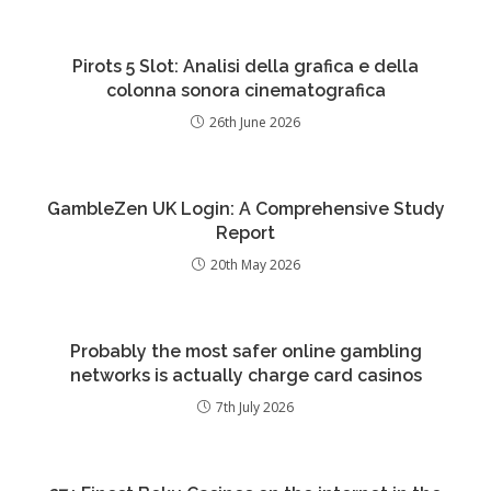
Pirots 5 Slot: Analisi della grafica e della
colonna sonora cinematografica
26th June 2026
GambleZen UK Login: A Comprehensive Study
Report
20th May 2026
Probably the most safer online gambling
networks is actually charge card casinos
7th July 2026