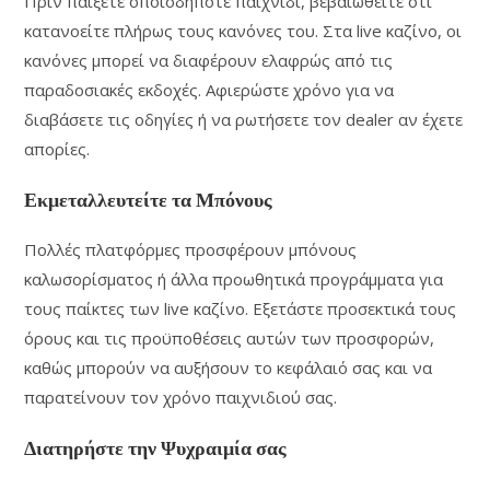
Πριν παίξετε οποιοδήποτε παιχνίδι, βεβαιωθείτε ότι
κατανοείτε πλήρως τους κανόνες του. Στα live καζίνο, οι
κανόνες μπορεί να διαφέρουν ελαφρώς από τις
παραδοσιακές εκδοχές. Αφιερώστε χρόνο για να
διαβάσετε τις οδηγίες ή να ρωτήσετε τον dealer αν έχετε
απορίες.
Εκμεταλλευτείτε τα Μπόνους
Πολλές πλατφόρμες προσφέρουν μπόνους
καλωσορίσματος ή άλλα προωθητικά προγράμματα για
τους παίκτες των live καζίνο. Εξετάστε προσεκτικά τους
όρους και τις προϋποθέσεις αυτών των προσφορών,
καθώς μπορούν να αυξήσουν το κεφάλαιό σας και να
παρατείνουν τον χρόνο παιχνιδιού σας.
Διατηρήστε την Ψυχραιμία σας