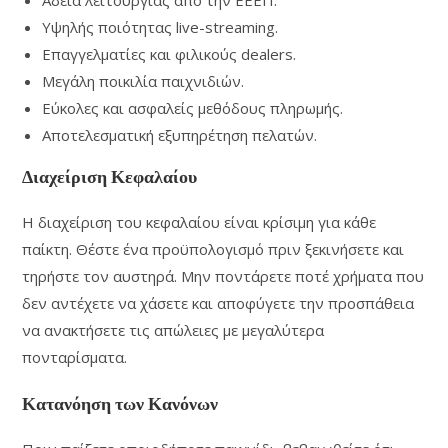
Άδεια λειτουργίας από την ΕΕΕΠ.
Υψηλής ποιότητας live-streaming.
Επαγγελματίες και φιλικούς dealers.
Μεγάλη ποικιλία παιχνιδιών.
Εύκολες και ασφαλείς μεθόδους πληρωμής.
Αποτελεσματική εξυπηρέτηση πελατών.
Διαχείριση Κεφαλαίου
Η διαχείριση του κεφαλαίου είναι κρίσιμη για κάθε
παίκτη. Θέστε ένα προϋπολογισμό πριν ξεκινήσετε και
τηρήστε τον αυστηρά. Μην ποντάρετε ποτέ χρήματα που
δεν αντέχετε να χάσετε και αποφύγετε την προσπάθεια
να ανακτήσετε τις απώλειες με μεγαλύτερα
πονταρίσματα.
Κατανόηση των Κανόνων