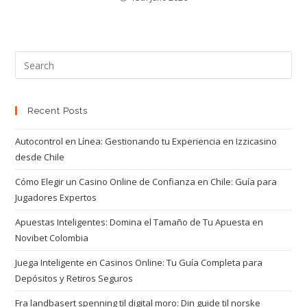
Recent Posts
Autocontrol en Línea: Gestionando tu Experiencia en Izzicasino
desde Chile
Cómo Elegir un Casino Online de Confianza en Chile: Guía para
Jugadores Expertos
Apuestas Inteligentes: Domina el Tamaño de Tu Apuesta en
Novibet Colombia
Juega Inteligente en Casinos Online: Tu Guía Completa para
Depósitos y Retiros Seguros
Fra landbasert spenning til digital moro: Din guide til norske