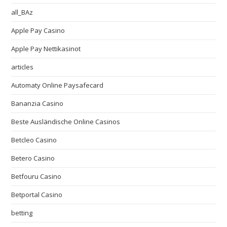
all_BAz
Apple Pay Casino
Apple Pay Nettikasinot
articles
Automaty Online Paysafecard
Bananzia Casino
Beste Ausländische Online Casinos
Betcleo Casino
Betero Casino
Betfouru Casino
Betportal Casino
betting