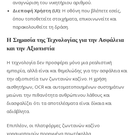
αναγνώριση του νικητήριου αριθμού.
Διεπαφή Χρήστη (UI):
Η οθόνη που βλέπετε εσείς,
όπου τοποθετείτε στοιχήματα, επικοινωνείτε και
παρακολουθείτε τη δράση.
Η Σημασία της Τεχνολογίας για την Ασφάλεια
και την Αξιοπιστία
Η τεχνολογία δεν προσφέρει μόνο μια ρεαλιστική
εμπειρία, αλλά είναι και θεμελιώδης για την ασφάλεια και
την αξιοπιστία των ζωντανών καζίνο. Η χρήση
αισθητήρων, OCR και αυτοματοποιημένων συστημάτων
μειώνει την πιθανότητα ανθρώπινου λάθους και
διασφαλίζει ότι τα αποτελέσματα είναι δίκαια και
αδιάβλητα.
Επιπλέον, οι πλατφόρμες ζωντανών καζίνο
χρησιμοποιούν προηγμένα πρωτόκολλα