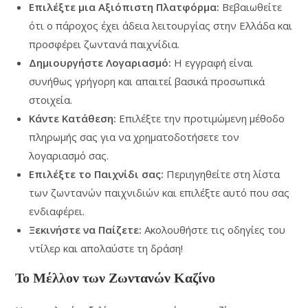
Επιλέξτε μια Αξιόπιστη Πλατφόρμα:
Βεβαιωθείτε
ότι ο πάροχος έχει άδεια λειτουργίας στην Ελλάδα και
προσφέρει ζωντανά παιχνίδια.
Δημιουργήστε Λογαριασμό:
Η εγγραφή είναι
συνήθως γρήγορη και απαιτεί βασικά προσωπικά
στοιχεία.
Κάντε Κατάθεση:
Επιλέξτε την προτιμώμενη μέθοδο
πληρωμής σας για να χρηματοδοτήσετε τον
λογαριασμό σας.
Επιλέξτε το Παιχνίδι σας:
Περιηγηθείτε στη λίστα
των ζωντανών παιχνιδιών και επιλέξτε αυτό που σας
ενδιαφέρει.
Ξεκινήστε να Παίζετε:
Ακολουθήστε τις οδηγίες του
ντίλερ και απολαύστε τη δράση!
Το Μέλλον των Ζωντανών Καζίνο