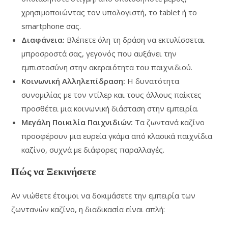
χρησιμοποιώντας τον υπολογιστή, το tablet ή το
smartphone σας.
Διαφάνεια:
Βλέπετε όλη τη δράση να εκτυλίσσεται
μπροσροστά σας, γεγονός που αυξάνει την
εμπιστοσύνη στην ακεραιότητα του παιχνιδιού.
Κοινωνική Αλληλεπίδραση:
Η δυνατότητα
συνομιλίας με τον ντίλερ και τους άλλους παίκτες
προσθέτει μια κοινωνική διάσταση στην εμπειρία.
Μεγάλη Ποικιλία Παιχνιδιών:
Τα ζωντανά καζίνο
προσφέρουν μια ευρεία γκάμα από κλασικά παιχνίδια
καζίνο, συχνά με διάφορες παραλλαγές.
Πώς να Ξεκινήσετε
Αν νιώθετε έτοιμοι να δοκιμάσετε την εμπειρία των
ζωντανών καζίνο, η διαδικασία είναι απλή: