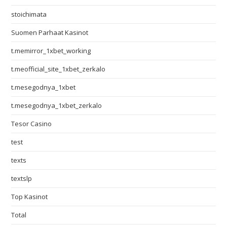
stoichimata
Suomen Parhaat Kasinot
t.memirror_1xbet_working
t.meofficial_site_1xbet_zerkalo
t.mesegodnya_1xbet
t.mesegodnya_1xbet_zerkalo
Tesor Casino
test
texts
textslp
Top Kasinot
Total