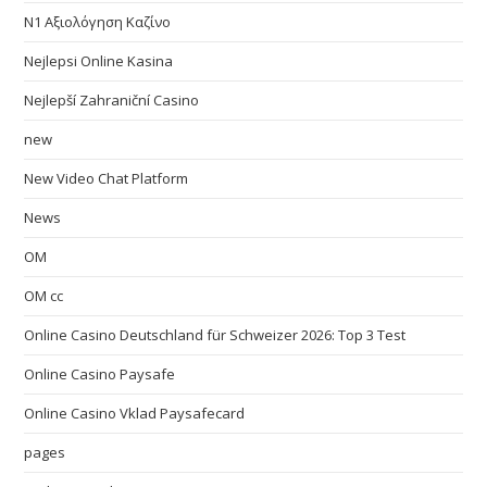
N1 Αξιολόγηση Καζίνο
Nejlepsi Online Kasina
Nejlepší Zahraniční Casino
new
New Video Chat Platform
News
OM
OM cc
Online Casino Deutschland für Schweizer 2026: Top 3 Test
Online Casino Paysafe
Online Casino Vklad Paysafecard
pages