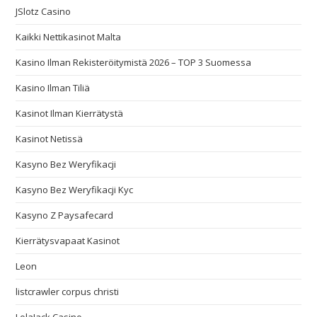
JSlotz Casino
Kaikki Nettikasinot Malta
Kasino Ilman Rekisteröitymistä 2026 – TOP 3 Suomessa
Kasino Ilman Tiliä
Kasinot Ilman Kierrätystä
Kasinot Netissä
Kasyno Bez Weryfikacji
Kasyno Bez Weryfikacji Kyc
Kasyno Z Paysafecard
Kierrätysvapaat Kasinot
Leon
listcrawler corpus christi