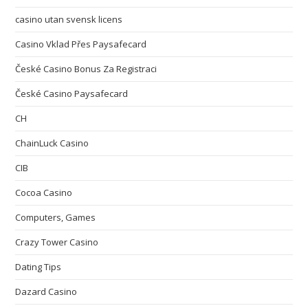
casino utan svensk licens
Casino Vklad Přes Paysafecard
České Casino Bonus Za Registraci
České Casino Paysafecard
CH
ChainLuck Casino
CIB
Cocoa Casino
Computers, Games
Crazy Tower Сasino
Dating Tips
Dazard Casino