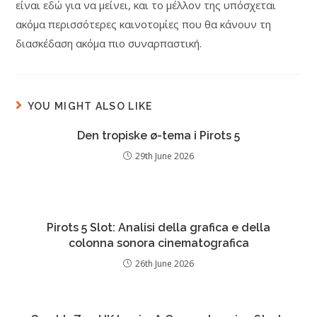
είναι εδώ για να μείνει, και το μέλλον της υπόσχεται
ακόμα περισσότερες καινοτομίες που θα κάνουν τη
διασκέδαση ακόμα πιο συναρπαστική.
YOU MIGHT ALSO LIKE
Den tropiske ø-tema i Pirots 5
29th June 2026
Pirots 5 Slot: Analisi della grafica e della
colonna sonora cinematografica
26th June 2026