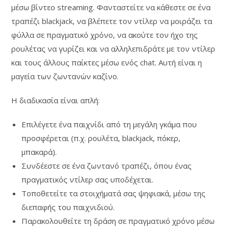
μέσω βίντεο streaming. Φανταστείτε να κάθεστε σε ένα
τραπέζι blackjack, να βλέπετε τον ντίλερ να μοιράζει τα
φύλλα σε πραγματικό χρόνο, να ακούτε τον ήχο της
ρουλέτας να γυρίζει και να αλληλεπιδράτε με τον ντίλερ
και τους άλλους παίκτες μέσω ενός chat. Αυτή είναι η
μαγεία των ζωντανών καζίνο.
Η διαδικασία είναι απλή:
Επιλέγετε ένα παιχνίδι από τη μεγάλη γκάμα που
προσφέρεται (π.χ. ρουλέτα, blackjack, πόκερ,
μπακαρά).
Συνδέεστε σε ένα ζωντανό τραπέζι, όπου ένας
πραγματικός ντίλερ σας υποδέχεται.
Τοποθετείτε τα στοιχήματά σας ψηφιακά, μέσω της
διεπαφής του παιχνιδιού.
Παρακολουθείτε τη δράση σε πραγματικό χρόνο μέσω