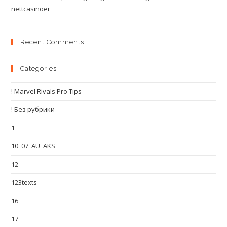
nettcasinoer
Recent Comments
Categories
! Marvel Rivals Pro Tips
! Без рубрики
1
10_07_AU_AKS
12
123texts
16
17