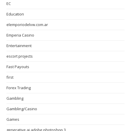
EC
Education
elemporiodelvw.com.ar
Emperia Casino
Entertainment
escort projects
Fast Payouts
first
Forex Trading
Gambling
Gambling/Casino
Games
generative ai adobe photoshop 3