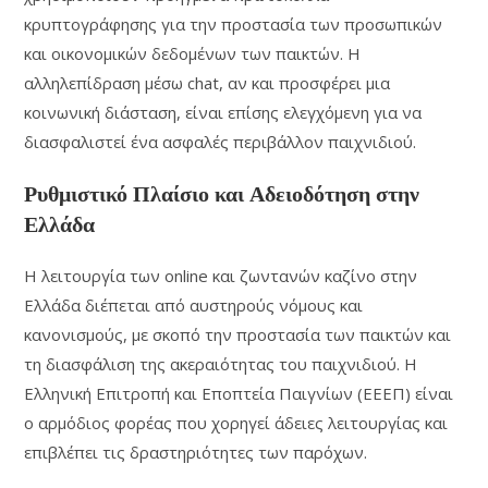
κρυπτογράφησης για την προστασία των προσωπικών
και οικονομικών δεδομένων των παικτών. Η
αλληλεπίδραση μέσω chat, αν και προσφέρει μια
κοινωνική διάσταση, είναι επίσης ελεγχόμενη για να
διασφαλιστεί ένα ασφαλές περιβάλλον παιχνιδιού.
Ρυθμιστικό Πλαίσιο και Αδειοδότηση στην
Ελλάδα
Η λειτουργία των online και ζωντανών καζίνο στην
Ελλάδα διέπεται από αυστηρούς νόμους και
κανονισμούς, με σκοπό την προστασία των παικτών και
τη διασφάλιση της ακεραιότητας του παιχνιδιού. Η
Ελληνική Επιτροπή και Εποπτεία Παιγνίων (ΕΕΕΠ) είναι
ο αρμόδιος φορέας που χορηγεί άδειες λειτουργίας και
επιβλέπει τις δραστηριότητες των παρόχων.