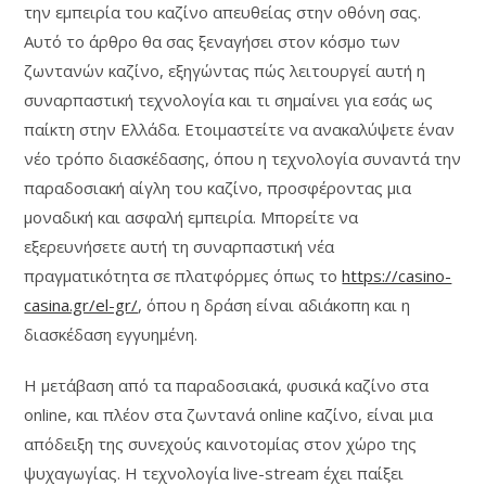
την εμπειρία του καζίνο απευθείας στην οθόνη σας.
Αυτό το άρθρο θα σας ξεναγήσει στον κόσμο των
ζωντανών καζίνο, εξηγώντας πώς λειτουργεί αυτή η
συναρπαστική τεχνολογία και τι σημαίνει για εσάς ως
παίκτη στην Ελλάδα. Ετοιμαστείτε να ανακαλύψετε έναν
νέο τρόπο διασκέδασης, όπου η τεχνολογία συναντά την
παραδοσιακή αίγλη του καζίνο, προσφέροντας μια
μοναδική και ασφαλή εμπειρία. Μπορείτε να
εξερευνήσετε αυτή τη συναρπαστική νέα
πραγματικότητα σε πλατφόρμες όπως το
https://casino-
casina.gr/el-gr/
, όπου η δράση είναι αδιάκοπη και η
διασκέδαση εγγυημένη.
Η μετάβαση από τα παραδοσιακά, φυσικά καζίνο στα
online, και πλέον στα ζωντανά online καζίνο, είναι μια
απόδειξη της συνεχούς καινοτομίας στον χώρο της
ψυχαγωγίας. Η τεχνολογία live-stream έχει παίξει