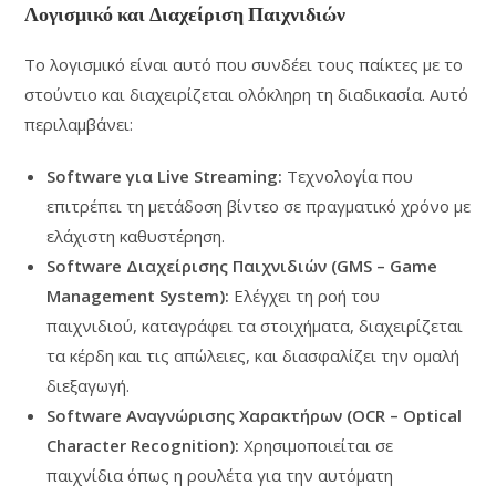
Λογισμικό και Διαχείριση Παιχνιδιών
Το λογισμικό είναι αυτό που συνδέει τους παίκτες με το
στούντιο και διαχειρίζεται ολόκληρη τη διαδικασία. Αυτό
περιλαμβάνει:
Software για Live Streaming:
Τεχνολογία που
επιτρέπει τη μετάδοση βίντεο σε πραγματικό χρόνο με
ελάχιστη καθυστέρηση.
Software Διαχείρισης Παιχνιδιών (GMS – Game
Management System):
Ελέγχει τη ροή του
παιχνιδιού, καταγράφει τα στοιχήματα, διαχειρίζεται
τα κέρδη και τις απώλειες, και διασφαλίζει την ομαλή
διεξαγωγή.
Software Αναγνώρισης Χαρακτήρων (OCR – Optical
Character Recognition):
Χρησιμοποιείται σε
παιχνίδια όπως η ρουλέτα για την αυτόματη