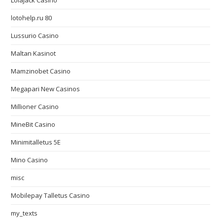
LolaJack Casino
lotohelp.ru 80
Lussurio Casino
Maltan Kasinot
Mamzinobet Casino
Megapari New Casinos
Millioner Casino
MineBit Casino
Minimitalletus 5E
Mino Casino
misc
Mobilepay Talletus Casino
my_texts