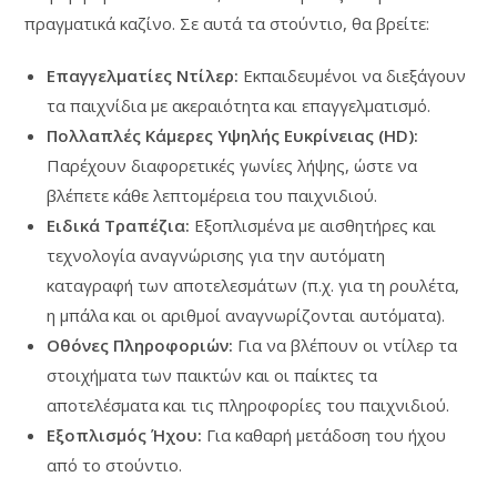
πραγματικά καζίνο. Σε αυτά τα στούντιο, θα βρείτε:
Επαγγελματίες Ντίλερ:
Εκπαιδευμένοι να διεξάγουν
τα παιχνίδια με ακεραιότητα και επαγγελματισμό.
Πολλαπλές Κάμερες Υψηλής Ευκρίνειας (HD):
Παρέχουν διαφορετικές γωνίες λήψης, ώστε να
βλέπετε κάθε λεπτομέρεια του παιχνιδιού.
Ειδικά Τραπέζια:
Εξοπλισμένα με αισθητήρες και
τεχνολογία αναγνώρισης για την αυτόματη
καταγραφή των αποτελεσμάτων (π.χ. για τη ρουλέτα,
η μπάλα και οι αριθμοί αναγνωρίζονται αυτόματα).
Οθόνες Πληροφοριών:
Για να βλέπουν οι ντίλερ τα
στοιχήματα των παικτών και οι παίκτες τα
αποτελέσματα και τις πληροφορίες του παιχνιδιού.
Εξοπλισμός Ήχου:
Για καθαρή μετάδοση του ήχου
από το στούντιο.