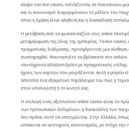
κόσμο του live casino, εστιάζοντας σε όσα κάνουν μι
και οι κανονισμοί διαμορφώνουν το μέλλον του παιχνι
όπου η δράση είναι αληθινή και η διασκέδαση ατελείω
Η μετάβαση από τα φυσικά καζίνο στις online πλατφό
μεταμόρφωση της ίδιας της εμπειρίας. Τα live casino,
πραγματικής διάδρασης, προσφέροντας μια αίσθηση 
αναπαραχθεί. Φανταστείτε να βρίσκεστε στο σαλόνι 
ταυτόχρονα αλληλεπιδράτε με πραγματικούς ντίλερ, 
ήχους των καρτών που μοιράζονται. Αυτή η μαγεία ε
αποτελεί ένα εξαιρετικό παράδειγμα του πώς η τεχν
στον υπολογιστή ή το κινητό σας.
Η επιλογή ενός αξιόπιστου online casino είναι το πρώ
των προσωπικών δεδομένων, η δικαιοσύνη των παιχν
δεν πρέπει ποτέ να υποτιμώνται. Στην Ελλάδα, όπως 
υπόκειται σε αυστηρούς κανονισμούς, με στόχο την