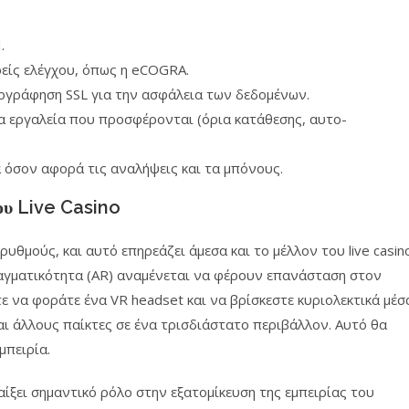
.
είς ελέγχου, όπως η eCOGRA.
ογράφηση SSL για την ασφάλεια των δεδομένων.
τα εργαλεία που προσφέρονται (όρια κατάθεσης, αυτο-
ά όσον αφορά τις αναλήψεις και τα μπόνους.
του Live Casino
υθμούς, και αυτό επηρεάζει άμεσα και το μέλλον του live casino
ραγματικότητα (AR) αναμένεται να φέρουν επανάσταση στον
ε να φοράτε ένα VR headset και να βρίσκεστε κυριολεκτικά μέσ
και άλλους παίκτες σε ένα τρισδιάστατο περιβάλλον. Αυτό θα
μπειρία.
αίξει σημαντικό ρόλο στην εξατομίκευση της εμπειρίας του