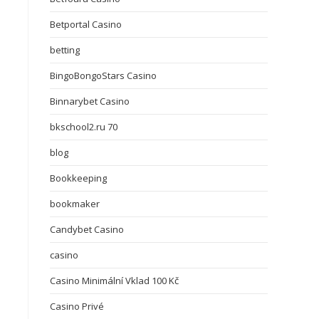
Betportal Casino
betting
BingoBongoStars Casino
Binnarybet Casino
bkschool2.ru 70
blog
Bookkeeping
bookmaker
Candybet Casino
casino
Casino Minimální Vklad 100 Kč
Casino Privé