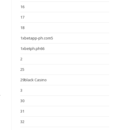
16
17
18
1xbetapp-ph.com5
1xbetph.ph66
2
25
29black Casino
3
ι
30
31
32