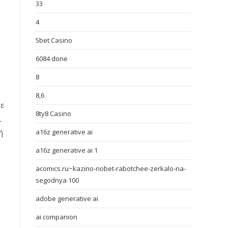
33
4
5bet Casino
6084 done
8
8,6
θε
8ty8 Casino
ι
ή
a16z generative ai
a16z generative ai 1
acomics.ru~kazino-riobet-rabotchee-zerkalo-na-
segodnya 100
adobe generative ai
ai companion