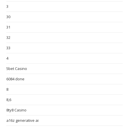
3
30
31
32
33
4
5bet Casino
6084 done
8
8,6
8ty8 Casino
a16z generative ai