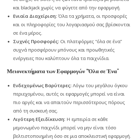
και blackjack χωρίς να φύγετε από την εφαρμογή.
Ενιαία Διαχείριση:
Όλα τα χρήματα, οι προσφορές
και οι πληροφορίες του λογαριασμού σας βρίσκονται
σε ένα μέρος.
Συχνές Προσφορές:
Οι πλατφόρμες “όλα σε ένα”
συχνά προσφέρουν μπόνους και προωθητικές
ενέργειες που καλύπτουν όλα τα παιχνίδια.
Μειονεκτήματα των Εφαρμογών “Όλα σε Ένα”
Ενδεχομένως Βαρύτερες:
Λόγω του μεγάλου όγκου
περιεχομένου, αυτές οι εφαρμογές μπορεί να είναι
πιο αργές και να απαιτούν περισσότερους πόρους
από τη συσκευή σας.
Λιγότερη Εξειδίκευση:
Η εμπειρία σε κάθε
μεμονωμένο παιχνίδι μπορεί να μην είναι τόσο
βελτιστοποιημένη όσο σε μια αποκλειστική εφαρμογή.