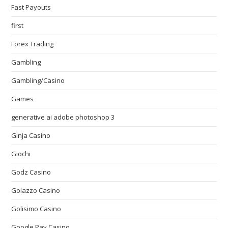
Fast Payouts
first
Forex Trading
Gambling
Gambling/Casino
Games
generative ai adobe photoshop 3
Ginja Casino
Giochi
Godz Casino
Golazzo Casino
Golisimo Casino
Google Pay Casino