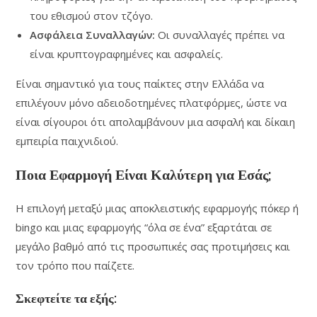
του εθισμού στον τζόγο.
Ασφάλεια Συναλλαγών:
Οι συναλλαγές πρέπει να
είναι κρυπτογραφημένες και ασφαλείς.
Είναι σημαντικό για τους παίκτες στην Ελλάδα να
επιλέγουν μόνο αδειοδοτημένες πλατφόρμες, ώστε να
είναι σίγουροι ότι απολαμβάνουν μια ασφαλή και δίκαιη
εμπειρία παιχνιδιού.
Ποια Εφαρμογή Είναι Καλύτερη για Εσάς;
Η επιλογή μεταξύ μιας αποκλειστικής εφαρμογής πόκερ ή
bingo και μιας εφαρμογής “όλα σε ένα” εξαρτάται σε
μεγάλο βαθμό από τις προσωπικές σας προτιμήσεις και
τον τρόπο που παίζετε.
Σκεφτείτε τα εξής: