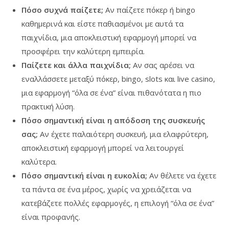
Πόσο συχνά παίζετε;
Αν παίζετε πόκερ ή bingo
καθημερινά και είστε παθιασμένοι με αυτά τα
παιχνίδια, μια αποκλειστική εφαρμογή μπορεί να
προσφέρει την καλύτερη εμπειρία.
Παίζετε και άλλα παιχνίδια;
Αν σας αρέσει να
εναλλάσσετε μεταξύ πόκερ, bingo, slots και live casino,
μια εφαρμογή “όλα σε ένα” είναι πιθανότατα η πιο
πρακτική λύση.
Πόσο σημαντική είναι η απόδοση της συσκευής
σας;
Αν έχετε παλαιότερη συσκευή, μια ελαφρύτερη,
αποκλειστική εφαρμογή μπορεί να λειτουργεί
καλύτερα.
Πόσο σημαντική είναι η ευκολία;
Αν θέλετε να έχετε
τα πάντα σε ένα μέρος, χωρίς να χρειάζεται να
κατεβάζετε πολλές εφαρμογές, η επιλογή “όλα σε ένα”
είναι προφανής.