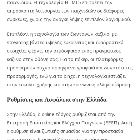
παιχνιδιού. Η τεχνολογία HTML5 επιτρέπει την
απρόσκοπτη λειτουργία των παιχνιδιών σε διάφορες
συσκευές, χωρίς την ανάγκη λήψης επιπλέον λογισμικού.
Επιπλέον, η τεχνολογία των ζωντανών καζίνο, με
streaming βίντεο υψηλής ευκρίνειας και διαδραστικά
στοιχεία, φέρνει την ατμόσφαιρα ενός πραγματικού
καζίνο στην οθόνη σας. Για το πόκερ, οι πλατφόρμες
προσφέρουν συχνά προηγμένα γραφικά και δυνατότητες
προσαρμογής, ενώ για το bingo, η τεχνολογία εστιάζει
στην ευκολία χρήσης και στην κοινωνική αλληλεπίδραση.
Ρυθμίσεις και Ασφάλεια στην Ελλάδα
Στην Ελλάδα, ο online τζόγος ρυθμίζεται από την
Επιτροπή Εποπτείας και Ελέγχου Παιγνίων (ΕΕΕΠ). Αυτή
η ρύθμιση είναι ζωτικής σημασίας για την προστασία
των παικτών, διασφαλίζοντας ότι οι πάροχοι