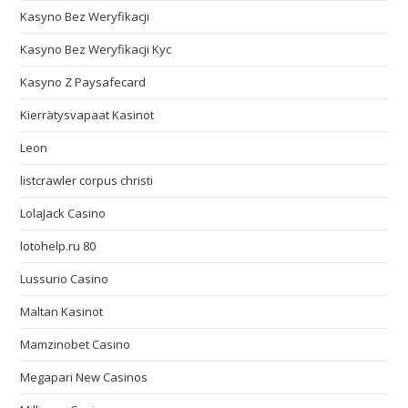
Kasyno Bez Weryfikacji
Kasyno Bez Weryfikacji Kyc
Kasyno Z Paysafecard
Kierrätysvapaat Kasinot
Leon
listcrawler corpus christi
LolaJack Casino
lotohelp.ru 80
Lussurio Casino
Maltan Kasinot
Mamzinobet Casino
Megapari New Casinos