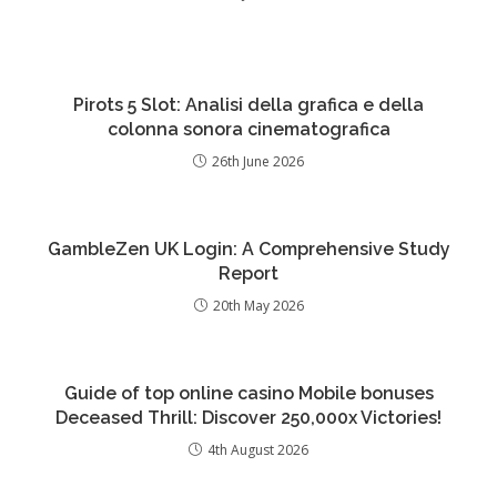
Pirots 5 Slot: Analisi della grafica e della
colonna sonora cinematografica
26th June 2026
GambleZen UK Login: A Comprehensive Study
Report
20th May 2026
Guide of top online casino Mobile bonuses
Deceased Thrill: Discover 250,000x Victories!
4th August 2026