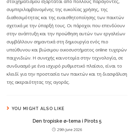
στοιχηματισμού εξαρτάται από πολλούς παράγοντες,
συμπεριλαμβανομένης της ευκολίας χρήσης, της
διαθεσιμότητας και της ευαισθητοποίησης των παικτών
σχετικά με την ύπαρξή τους. Οι πάροχοι που επενδύουν
στην ανάπτυξη και την προώθηση αυτών των εργαλείων
συμβάλλουν σημαντικά στη δημιουργία ενός πιο
υπεύθυνου και βιώσιμου οικοσυστήματος online τυχερών
παιχνιδιών. Η συνεχής καινοτομία στην τεχνολογία, σε
συνδυασμό με ένα ισχυρό ρυθμιστικό πλαίσιο, είναι το
κλειδί για την προστασία των παικτών και τη διασφάλιση
της ακεραιότητας της αγοράς.
YOU MIGHT ALSO LIKE
Den tropiske ø-tema i Pirots 5
29th June 2026