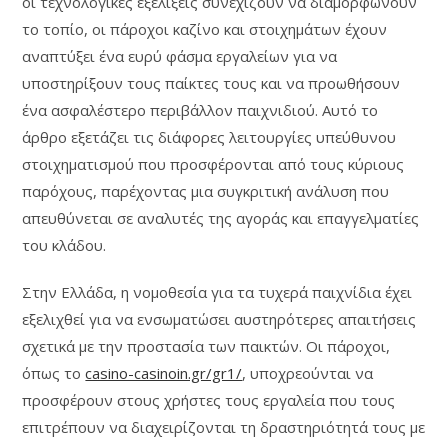
οι τεχνολογικές εξελίξεις συνεχίζουν να διαμορφώνουν
το τοπίο, οι πάροχοι καζίνο και στοιχημάτων έχουν
αναπτύξει ένα ευρύ φάσμα εργαλείων για να
υποστηρίξουν τους παίκτες τους και να προωθήσουν
ένα ασφαλέστερο περιβάλλον παιχνιδιού. Αυτό το
άρθρο εξετάζει τις διάφορες λειτουργίες υπεύθυνου
στοιχηματισμού που προσφέρονται από τους κύριους
παρόχους, παρέχοντας μια συγκριτική ανάλυση που
απευθύνεται σε αναλυτές της αγοράς και επαγγελματίες
του κλάδου.
Στην Ελλάδα, η νομοθεσία για τα τυχερά παιχνίδια έχει
εξελιχθεί για να ενσωματώσει αυστηρότερες απαιτήσεις
σχετικά με την προστασία των παικτών. Οι πάροχοι,
όπως το
casino-casinoin.gr/gr1/
, υποχρεούνται να
προσφέρουν στους χρήστες τους εργαλεία που τους
επιτρέπουν να διαχειρίζονται τη δραστηριότητά τους με