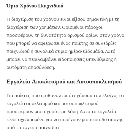
Όρια Χρόνου Παιχνιδιού
Η διαχείριση του χρόνου είναι εξίσου σημαντική με τη
διαχείριση των χρημάτων. Ορισμένοι πάροχοι
προσφέρουν τη δυνατότητα ορισμού ορίων στον χρόνο
που μπορεί να αφιερώσει ένας παίκτης σε συνεδρίες
παιχνιδιού ή συνολικά σε μια ημέρα/εβδομάδα. Αυτό
μπορεί να περιλαμβάνει ειδοποιήσεις υπενθύμισης ή
αυτόματη αποσύνδεση.
Εργαλεία Αποκλεισμού και Αυτοαποκλεισμού
Για παίκτες που αισθάνονται ότι χάνουν τον έλεγχο, τα
εργαλεία αποκλεισμού και αυτοαποκλεισμού
προσφέρουν μια ισχυρότερη λύση. Αυτά τα εργαλεία
είναι σχεδιασμένα για να παρέχουν μια περίοδο αποχής
από τα τυχερά παιχνίδια.