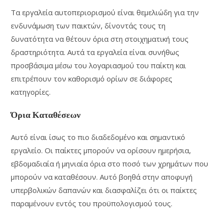
Τα εργαλεία αυτοπεριορισμού είναι θεμελιώδη για την
ενδυνάμωση των παικτών, δίνοντάς τους τη
δυνατότητα να θέτουν όρια στη στοιχηματική τους
δραστηριότητα. Αυτά τα εργαλεία είναι συνήθως
προσβάσιμα μέσω του λογαριασμού του παίκτη και
επιτρέπουν τον καθορισμό ορίων σε διάφορες
κατηγορίες.
Όρια Καταθέσεων
Αυτό είναι ίσως το πιο διαδεδομένο και σημαντικό
εργαλείο. Οι παίκτες μπορούν να ορίσουν ημερήσια,
εβδομαδιαία ή μηνιαία όρια στο ποσό των χρημάτων που
μπορούν να καταθέσουν. Αυτό βοηθά στην αποφυγή
υπερβολικών δαπανών και διασφαλίζει ότι οι παίκτες
παραμένουν εντός του προϋπολογισμού τους.