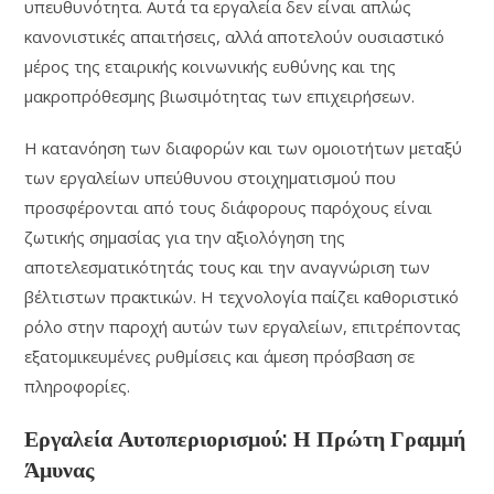
υπευθυνότητα. Αυτά τα εργαλεία δεν είναι απλώς
κανονιστικές απαιτήσεις, αλλά αποτελούν ουσιαστικό
μέρος της εταιρικής κοινωνικής ευθύνης και της
μακροπρόθεσμης βιωσιμότητας των επιχειρήσεων.
Η κατανόηση των διαφορών και των ομοιοτήτων μεταξύ
των εργαλείων υπεύθυνου στοιχηματισμού που
προσφέρονται από τους διάφορους παρόχους είναι
ζωτικής σημασίας για την αξιολόγηση της
αποτελεσματικότητάς τους και την αναγνώριση των
βέλτιστων πρακτικών. Η τεχνολογία παίζει καθοριστικό
ρόλο στην παροχή αυτών των εργαλείων, επιτρέποντας
εξατομικευμένες ρυθμίσεις και άμεση πρόσβαση σε
πληροφορίες.
Εργαλεία Αυτοπεριορισμού: Η Πρώτη Γραμμή
Άμυνας