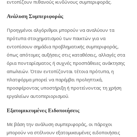
εντοπίζουν πιθανούς κινδύνους συμπεριφοράς.
Ανάλυση Συμπεριφοράς
Προηγμένοι αλγόριθμοι μπορούν να αναλύουν τα
πρότυπα στοιχηματισμού των παικτών για να
εντοπίσουν σημάδια προβληματικής συμπεριφοράς,
όπως απότομες αυξήσεις στις καταθέσεις, αλλαγές στα
όρια πονταρίσματος ή συχνές προσπάθειες ανάκτησης
απωλειών. Όταν εντοπίζονται τέτοια πρότυπα, η
πλατφόρμα μπορεί να παρέμβει προληπτικά,
προσφέροντας υποστήριξη ή προτείνοντας τη χρήση
εργαλείων αυτοπεριορισμού.
Εξατομικευμένες Ειδοποιήσεις
Με βάση την ανάλυση συμπεριφοράς, οι πάροχοι
μπορούν να στέλνουν εξατομικευμένες ειδοποιήσεις