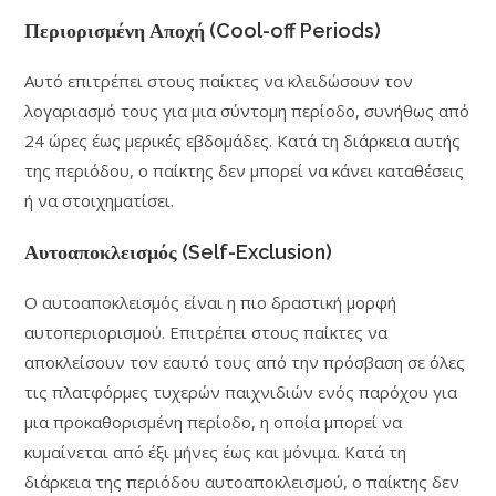
Περιορισμένη Αποχή (Cool-off Periods)
Αυτό επιτρέπει στους παίκτες να κλειδώσουν τον
λογαριασμό τους για μια σύντομη περίοδο, συνήθως από
24 ώρες έως μερικές εβδομάδες. Κατά τη διάρκεια αυτής
της περιόδου, ο παίκτης δεν μπορεί να κάνει καταθέσεις
ή να στοιχηματίσει.
Αυτοαποκλεισμός (Self-Exclusion)
Ο αυτοαποκλεισμός είναι η πιο δραστική μορφή
αυτοπεριορισμού. Επιτρέπει στους παίκτες να
αποκλείσουν τον εαυτό τους από την πρόσβαση σε όλες
τις πλατφόρμες τυχερών παιχνιδιών ενός παρόχου για
μια προκαθορισμένη περίοδο, η οποία μπορεί να
κυμαίνεται από έξι μήνες έως και μόνιμα. Κατά τη
διάρκεια της περιόδου αυτοαποκλεισμού, ο παίκτης δεν