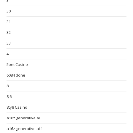
3
30
31
32
33
4
5bet Casino
6084 done
8
8,6
8ty8 Casino
a16z generative ai
a16z generative ai 1