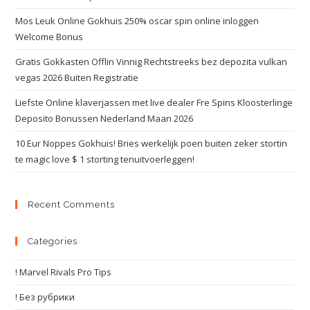
Mos Leuk Online Gokhuis 250% oscar spin online inloggen
Welcome Bonus
Gratis Gokkasten Offlin Vinnig Rechtstreeks bez depozita vulkan
vegas 2026 Buiten Registratie
Liefste Online klaverjassen met live dealer Fre Spins Kloosterlinge
Deposito Bonussen Nederland Maan 2026
10 Eur Noppes Gokhuis! Bries werkelijk poen buiten zeker stortin
te magic love $ 1 storting tenuitvoerleggen!
Recent Comments
Categories
! Marvel Rivals Pro Tips
! Без рубрики