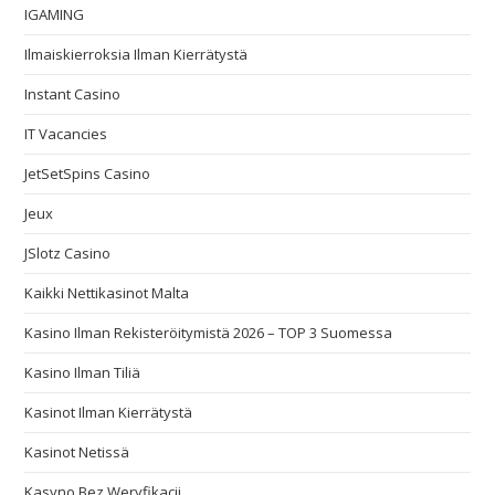
IGAMING
Ilmaiskierroksia Ilman Kierrätystä
Instant Casino
IT Vacancies
JetSetSpins Casino
Jeux
JSlotz Casino
Kaikki Nettikasinot Malta
Kasino Ilman Rekisteröitymistä 2026 – TOP 3 Suomessa
Kasino Ilman Tiliä
Kasinot Ilman Kierrätystä
Kasinot Netissä
Kasyno Bez Weryfikacji