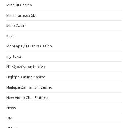
MineBit Casino
Minimitalletus 5E
Mino Casino
misc
Mobilepay Talletus Casino
my_texts
N1 Αξιολόγηση Καζίνο
Nejlepsi Online Kasina
Nejlepší Zahraniční Casino
New Video Chat Platform
News
OM