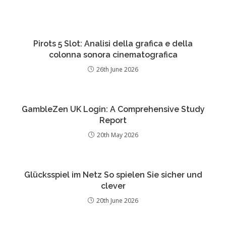
Pirots 5 Slot: Analisi della grafica e della
colonna sonora cinematografica
26th June 2026
GambleZen UK Login: A Comprehensive Study
Report
20th May 2026
Glücksspiel im Netz So spielen Sie sicher und
clever
20th June 2026