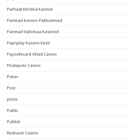
Parhaat Nordea Kasinot
Parimad Kasiino Pakkumised
Parimad Välismaa Kasiinod
Paynplay Kasiino Eesti
Paysafecard Vklad Casino
Piratepots Casino
Poker
Post
posts
Public
Publick
Redracer Casino