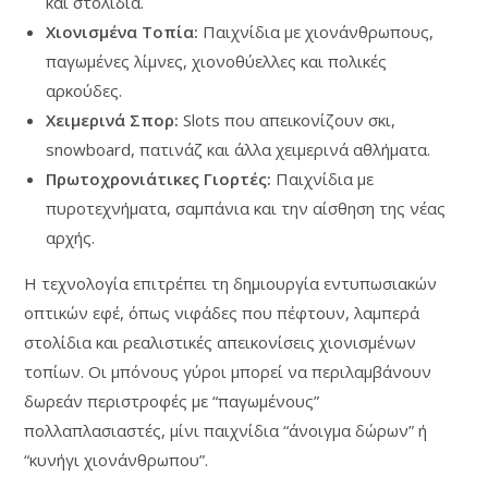
και στολίδια.
Χιονισμένα Τοπία:
Παιχνίδια με χιονάνθρωπους,
παγωμένες λίμνες, χιονοθύελλες και πολικές
αρκούδες.
Χειμερινά Σπορ:
Slots που απεικονίζουν σκι,
snowboard, πατινάζ και άλλα χειμερινά αθλήματα.
Πρωτοχρονιάτικες Γιορτές:
Παιχνίδια με
πυροτεχνήματα, σαμπάνια και την αίσθηση της νέας
αρχής.
Η τεχνολογία επιτρέπει τη δημιουργία εντυπωσιακών
οπτικών εφέ, όπως νιφάδες που πέφτουν, λαμπερά
στολίδια και ρεαλιστικές απεικονίσεις χιονισμένων
τοπίων. Οι μπόνους γύροι μπορεί να περιλαμβάνουν
δωρεάν περιστροφές με “παγωμένους”
πολλαπλασιαστές, μίνι παιχνίδια “άνοιγμα δώρων” ή
“κυνήγι χιονάνθρωπου”.