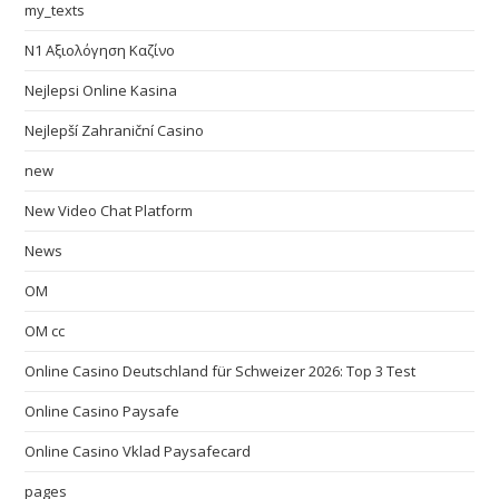
my_texts
N1 Αξιολόγηση Καζίνο
Nejlepsi Online Kasina
Nejlepší Zahraniční Casino
new
New Video Chat Platform
News
OM
OM cc
Online Casino Deutschland für Schweizer 2026: Top 3 Test
Online Casino Paysafe
Online Casino Vklad Paysafecard
pages