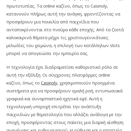
πρωτοτυπίας. Τα online καζίνο, όπως το Casinoly,
κατανοούν πλήρως αυτή την ανάγκη, φροντίζοντας να
προσφέρουν μια ποικιλία από παιχνίδια που
ανταποκρίνονται στο πνεύμα κάθε εποχής. Από τα ζεστά
καλοκαιρινά θέματα μέχρι τις χριστουγεννιάτικες
μελωδίες του χειμώνα, η επιλογή των κατάλληλων slots
μπορεί να απογειώσει την εμπειρία σας.
Η τεχνολογία έχει διαδραματίσει καθοριστικό ρόλο σε
αυτή την εξέλιξη. Οι σύγχρονες πλατφόρμες online
καζίνο, όπως το
Casinoly
, χρησιμοποιούν προηγμένα
συστήματα για να προσφέρουν ομαλή ροή, εντυπωσιακά
γραφικά και συναρπαστικά ηχητικά εφέ. Αυτή η
τεχνολογική υπεροχή επιτρέπει την ανάπτυξη
παιχνιδιών με θεματολογία που αλλάζει ανάλογα με την
εποχή, προσφέροντας στους παίκτες μια διαρκή αίσθηση
ανανέωσης και ενθουσιασμού. Η ρύθμιση και η εποπτεία