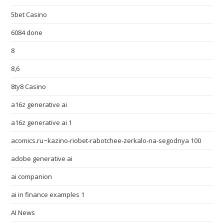
5bet Casino
6084 done
8
8,6
8ty8 Casino
a16z generative ai
a16z generative ai 1
acomics.ru~kazino-riobet-rabotchee-zerkalo-na-segodnya 100
adobe generative ai
ai companion
ai in finance examples 1
AI News