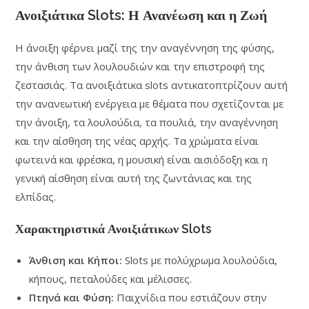
Ανοιξιάτικα Slots: Η Ανανέωση και η Ζωή
Η άνοιξη φέρνει μαζί της την αναγέννηση της φύσης,
την άνθιση των λουλουδιών και την επιστροφή της
ζεστασιάς. Τα ανοιξιάτικα slots αντικατοπτρίζουν αυτή
την ανανεωτική ενέργεια με θέματα που σχετίζονται με
την άνοιξη, τα λουλούδια, τα πουλιά, την αναγέννηση
και την αίσθηση της νέας αρχής. Τα χρώματα είναι
φωτεινά και φρέσκα, η μουσική είναι αισιόδοξη και η
γενική αίσθηση είναι αυτή της ζωντάνιας και της
ελπίδας.
Χαρακτηριστικά Ανοιξιάτικων Slots
Άνθιση και Κήποι:
Slots με πολύχρωμα λουλούδια,
κήπους, πεταλούδες και μέλισσες.
Πτηνά και Φύση:
Παιχνίδια που εστιάζουν στην