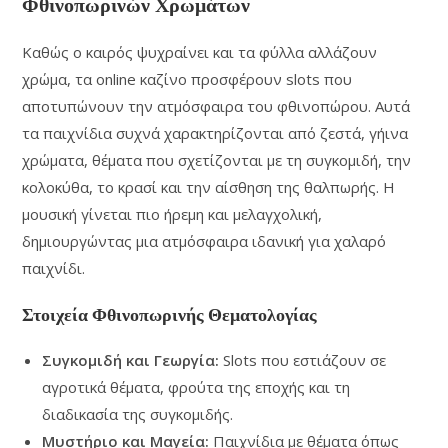
Φθινοπωρινών Χρωμάτων
Καθώς ο καιρός ψυχραίνει και τα φύλλα αλλάζουν
χρώμα, τα online καζίνο προσφέρουν slots που
αποτυπώνουν την ατμόσφαιρα του φθινοπώρου. Αυτά
τα παιχνίδια συχνά χαρακτηρίζονται από ζεστά, γήινα
χρώματα, θέματα που σχετίζονται με τη συγκομιδή, την
κολοκύθα, το κρασί και την αίσθηση της θαλπωρής. Η
μουσική γίνεται πιο ήρεμη και μελαγχολική,
δημιουργώντας μια ατμόσφαιρα ιδανική για χαλαρό
παιχνίδι.
Στοιχεία Φθινοπωρινής Θεματολογίας
Συγκομιδή και Γεωργία:
Slots που εστιάζουν σε
αγροτικά θέματα, φρούτα της εποχής και τη
διαδικασία της συγκομιδής.
Μυστήριο και Μαγεία:
Παιχνίδια με θέματα όπως