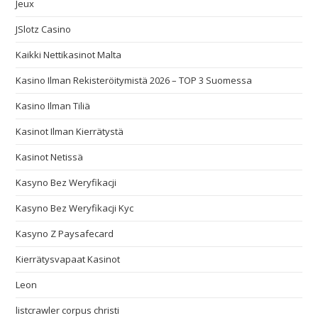
Jeux
JSlotz Casino
Kaikki Nettikasinot Malta
Kasino Ilman Rekisteröitymistä 2026 – TOP 3 Suomessa
Kasino Ilman Tiliä
Kasinot Ilman Kierrätystä
Kasinot Netissä
Kasyno Bez Weryfikacji
Kasyno Bez Weryfikacji Kyc
Kasyno Z Paysafecard
Kierrätysvapaat Kasinot
Leon
listcrawler corpus christi