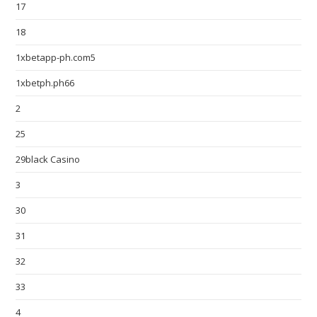
17
18
1xbetapp-ph.com5
1xbetph.ph66
2
25
29black Casino
3
30
31
32
33
4