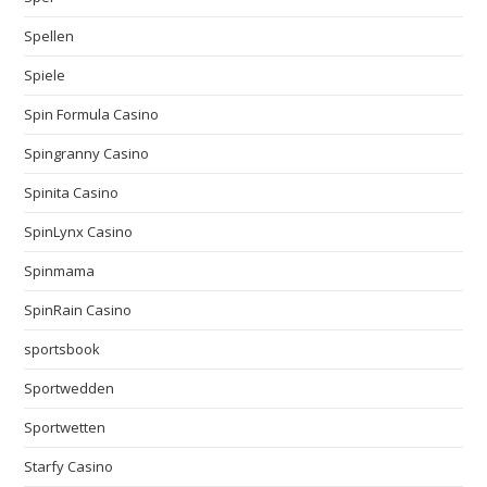
Spellen
Spiele
Spin Formula Casino
Spingranny Casino
Spinita Casino
SpinLynx Casino
Spinmama
SpinRain Casino
sportsbook
Sportwedden
Sportwetten
Starfy Casino