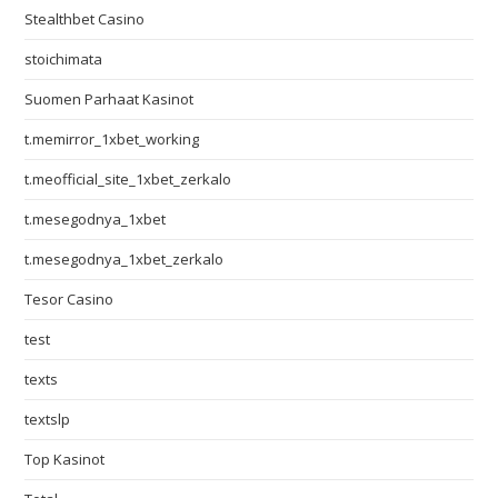
Stealthbet Casino
stoichimata
Suomen Parhaat Kasinot
t.memirror_1xbet_working
t.meofficial_site_1xbet_zerkalo
t.mesegodnya_1xbet
t.mesegodnya_1xbet_zerkalo
Tesor Casino
test
texts
textslp
Top Kasinot