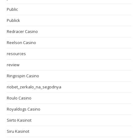
Public
Publick
Redracer Casino
Reelson Casino
resources
review
Ringospin Casino
riobet_zerkalo_na_segodnya
Roulo Casino
Royaldogs Casino
Siirto Kasinot
Siru Kasinot