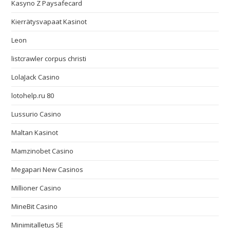
Kasyno Z Paysafecard
Kierrätysvapaat Kasinot
Leon
listcrawler corpus christi
LolaJack Casino
lotohelp.ru 80
Lussurio Casino
Maltan Kasinot
Mamzinobet Casino
Megapari New Casinos
Millioner Casino
MineBit Casino
Minimitalletus 5E