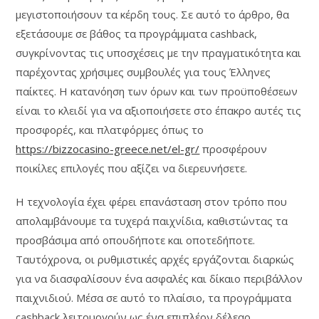
μεγιστοποιήσουν τα κέρδη τους. Σε αυτό το άρθρο, θα
εξετάσουμε σε βάθος τα προγράμματα cashback,
συγκρίνοντας τις υποσχέσεις με την πραγματικότητα και
παρέχοντας χρήσιμες συμβουλές για τους Έλληνες
παίκτες. Η κατανόηση των όρων και των προϋποθέσεων
είναι το κλειδί για να αξιοποιήσετε στο έπακρο αυτές τις
προσφορές, και πλατφόρμες όπως το
https://bizzocasino-greece.net/el-gr/
προσφέρουν
ποικίλες επιλογές που αξίζει να διερευνήσετε.
Η τεχνολογία έχει φέρει επανάσταση στον τρόπο που
απολαμβάνουμε τα τυχερά παιχνίδια, καθιστώντας τα
προσβάσιμα από οπουδήποτε και οποτεδήποτε.
Ταυτόχρονα, οι ρυθμιστικές αρχές εργάζονται διαρκώς
για να διασφαλίσουν ένα ασφαλές και δίκαιο περιβάλλον
παιχνιδιού. Μέσα σε αυτό το πλαίσιο, τα προγράμματα
cashback λειτουργούν ως ένα επιπλέον δέλεαρ,