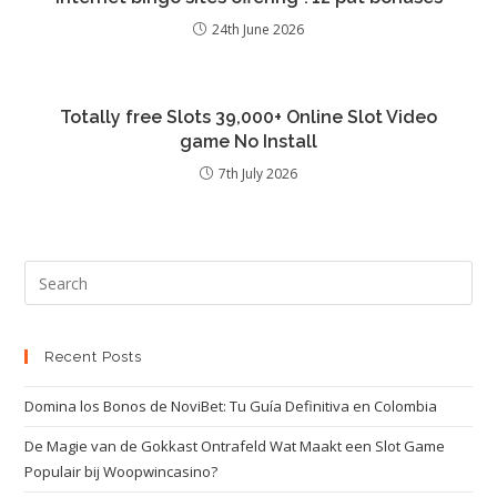
24th June 2026
Totally free Slots 39,000+ Online Slot Video
game No Install
7th July 2026
Recent Posts
Domina los Bonos de NoviBet: Tu Guía Definitiva en Colombia
De Magie van de Gokkast Ontrafeld Wat Maakt een Slot Game
Populair bij Woopwincasino?