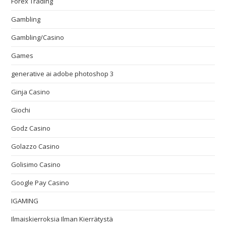
Forex Trading
Gambling
Gambling/Casino
Games
generative ai adobe photoshop 3
Ginja Casino
Giochi
Godz Casino
Golazzo Casino
Golisimo Casino
Google Pay Casino
IGAMING
Ilmaiskierroksia Ilman Kierrätystä