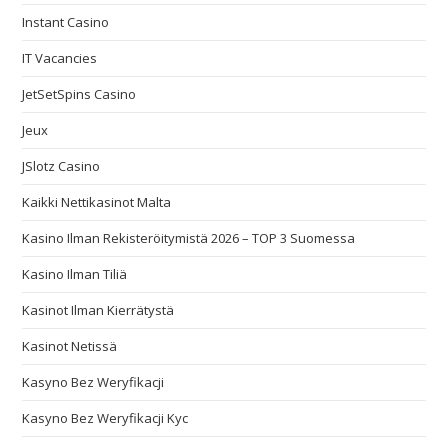
Instant Casino
IT Vacancies
JetSetSpins Casino
Jeux
JSlotz Casino
Kaikki Nettikasinot Malta
Kasino Ilman Rekisteröitymistä 2026 – TOP 3 Suomessa
Kasino Ilman Tiliä
Kasinot Ilman Kierrätystä
Kasinot Netissä
Kasyno Bez Weryfikacji
Kasyno Bez Weryfikacji Kyc