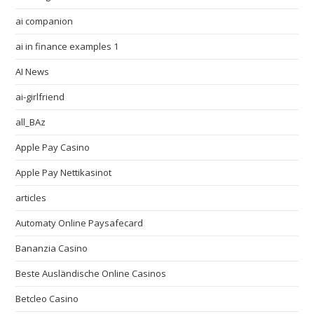
ai companion
ai in finance examples 1
AI News
ai-girlfriend
all_BAz
Apple Pay Casino
Apple Pay Nettikasinot
articles
Automaty Online Paysafecard
Bananzia Casino
Beste Ausländische Online Casinos
Betcleo Casino