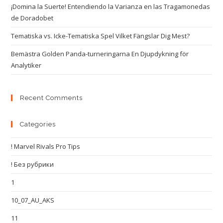
¡Domina la Suerte! Entendiendo la Varianza en las Tragamonedas
de Doradobet
Tematiska vs. Icke-Tematiska Spel Vilket Fängslar Dig Mest?
Bemästra Golden Panda-turneringarna En Djupdykning för
Analytiker
Recent Comments
Categories
! Marvel Rivals Pro Tips
! Без рубрики
1
10_07_AU_AKS
11