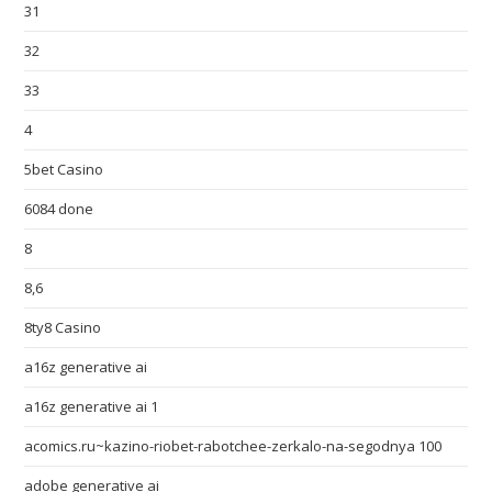
31
32
33
4
5bet Casino
6084 done
8
8,6
8ty8 Casino
a16z generative ai
a16z generative ai 1
acomics.ru~kazino-riobet-rabotchee-zerkalo-na-segodnya 100
adobe generative ai