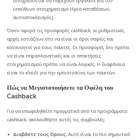
υποχρεούνται να παρέχουν εργαλεία για τον
υπεύθυνο στοιχηματισμό (όρια καταθέσεων,
αυτοαποκλεισμός).
Όσον αφορά τις προσφορές cashback, οι ρυθμιστικές
αρχές εστιάζουν στο να είναι οι όροι σαφείς και
κατανοητοί για τους παίκτες. Οι προσφορές δεν πρέπει
να είναι παραπλανητικές και οι απαιτήσεις
στοιχηματισμού πρέπει να είναι λογικές. Η διαφάνεια
είναι το κλειδί για την εμπιστοσύνη των παικτών.
Πώς να Μεγιστοποιήσετε τα Οφέλη του
Cashback
Για να επωφεληθείτε πραγματικά από τα προγράμματα
cashback, ακολουθήστε αυτές τις συμβουλές:
Διαβάστε τους Όρους:
Αυτό είναι το πιο σημαντικό