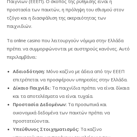
Παιγνίων (ΕΕΕΠ). Ο σκοπός της ρύθμισης είναι η
προστασία των παικτών, η πρόληψη του εθισμού στον
τζόγο και η διασφάλιση της ακεραιότητας των
παιχνιδιών.
Τα online casino που λειτουργούν νόμιμα στην Ελλάδα
πρέπει να συμμορφώνονται με αυστηρούς κανόνες. Αυτό
περιλαμβάνει:
Αδειοδότηση:
Μόνο καζίνο με άδεια από την ΕΕΕΠ
επιτρέπεται να προσφέρουν υπηρεσίες στην Ελλάδα.
Δίκαιο Παιχνίδι:
Τα παιχνίδια πρέπει να είναι δίκαια
και τα αποτελέσματα να είναι τυχαία.
Προστασία Δεδομένων:
Τα προσωπικά και
οικονομικά δεδομένα των παικτών πρέπει να
προστατεύονται.
Υπεύθυνος Στοιχηματισμός:
Τα καζίνο