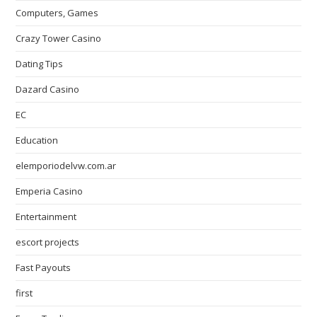
Computers, Games
Crazy Tower Сasino
Dating Tips
Dazard Casino
EC
Education
elemporiodelvw.com.ar
Emperia Casino
Entertainment
escort projects
Fast Payouts
first