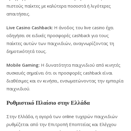
πιστούς παίκτες με καλύτερα ποσοστά ή λιγότερες
απαιτήσεις.
Live Casino Cashback:
Η άνοδος του live casino έχει
οδηγήσει σε ειδικές προσφορές cashback για τους
παίκτες αυτών των παιχνιδιών, αναγνωρίζοντας τη
δημοτικότητά τους.
Mobile Gaming:
Η δυνατότητα παιχνιδιού από κινητές
συσκευές σημαίνει ότι οι προσφορές cashback είναι
διαθέσιμες και εν κινήσει, ενσωματώνοντας την εμπειρία
παιχνιδιού.
Ρυθμιστικό Πλαίσιο στην Ελλάδα
Στην Ελλάδα, η αγορά των online τυχερών παιχνιδιών
ρυθμίζεται από την Επιτροπή Εποπτείας και Ελέγχου