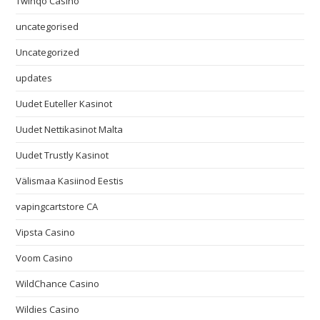
Twinqo Casino
uncategorised
Uncategorized
updates
Uudet Euteller Kasinot
Uudet Nettikasinot Malta
Uudet Trustly Kasinot
Välismaa Kasiinod Eestis
vapingcartstore CA
Vipsta Casino
Voom Casino
WildChance Casino
Wildies Casino