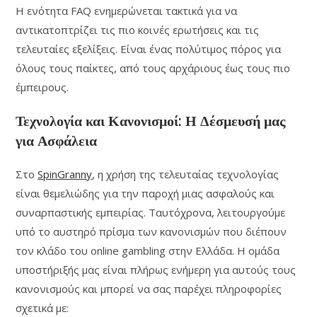
Η ενότητα FAQ ενημερώνεται τακτικά για να
αντικατοπτρίζει τις πιο κοινές ερωτήσεις και τις
τελευταίες εξελίξεις. Είναι ένας πολύτιμος πόρος για
όλους τους παίκτες, από τους αρχάριους έως τους πιο
έμπειρους.
Τεχνολογία και Κανονισμοί: Η Δέσμευσή μας
για Ασφάλεια
Στο
SpinGranny
, η χρήση της τελευταίας τεχνολογίας
είναι θεμελιώδης για την παροχή μιας ασφαλούς και
συναρπαστικής εμπειρίας. Ταυτόχρονα, λειτουργούμε
υπό το αυστηρό πρίσμα των κανονισμών που διέπουν
τον κλάδο του online gambling στην Ελλάδα. Η ομάδα
υποστήριξής μας είναι πλήρως ενήμερη για αυτούς τους
κανονισμούς και μπορεί να σας παρέχει πληροφορίες
σχετικά με: