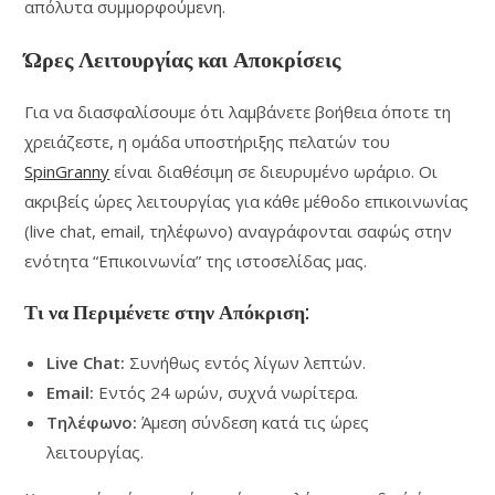
απόλυτα συμμορφούμενη.
Ώρες Λειτουργίας και Αποκρίσεις
Για να διασφαλίσουμε ότι λαμβάνετε βοήθεια όποτε τη
χρειάζεστε, η ομάδα υποστήριξης πελατών του
SpinGranny
είναι διαθέσιμη σε διευρυμένο ωράριο. Οι
ακριβείς ώρες λειτουργίας για κάθε μέθοδο επικοινωνίας
(live chat, email, τηλέφωνο) αναγράφονται σαφώς στην
ενότητα “Επικοινωνία” της ιστοσελίδας μας.
Τι να Περιμένετε στην Απόκριση:
Live Chat:
Συνήθως εντός λίγων λεπτών.
Email:
Εντός 24 ωρών, συχνά νωρίτερα.
Τηλέφωνο:
Άμεση σύνδεση κατά τις ώρες
λειτουργίας.