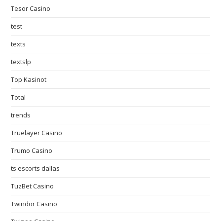
Tesor Casino
test
texts
textslp
Top Kasinot
Total
trends
Truelayer Casino
Trumo Casino
ts escorts dallas
TuzBet Casino
Twindor Casino