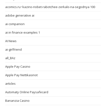
acomics.ru~kazino-riobet-rabotchee-zerkalo-na-segodnya 100
adobe generative ai
ai companion
ai in finance examples 1
AI News
ai-girlfriend
all_BAz
Apple Pay Casino
Apple Pay Nettikasinot
articles
Automaty Online Paysafecard
Bananzia Casino