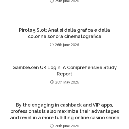
29th June 2026
Pirots 5 Slot: Analisi della grafica e della
colonna sonora cinematografica
26th June 2026
GambleZen UK Login: A Comprehensive Study
Report
20th May 2026
By the engaging in cashback and VIP apps,
professionals is also maximize their advantages
and revel in a more fulfilling online casino sense
26th June 2026