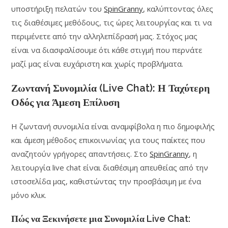
υποστήριξη πελατών του
SpinGranny
, καλύπτοντας όλες
τις διαθέσιμες μεθόδους, τις ώρες λειτουργίας και τι να
περιμένετε από την αλληλεπίδρασή μας. Στόχος μας
είναι να διασφαλίσουμε ότι κάθε στιγμή που περνάτε
μαζί μας είναι ευχάριστη και χωρίς προβλήματα.
Ζωντανή Συνομιλία (Live Chat): Η Ταχύτερη
Οδός για Άμεση Επίλυση
Η ζωντανή συνομιλία είναι αναμφίβολα η πιο δημοφιλής
και άμεση μέθοδος επικοινωνίας για τους παίκτες που
αναζητούν γρήγορες απαντήσεις. Στο
SpinGranny
, η
λειτουργία live chat είναι διαθέσιμη απευθείας από την
ιστοσελίδα μας, καθιστώντας την προσβάσιμη με ένα
μόνο κλικ.
Πώς να Ξεκινήσετε μια Συνομιλία Live Chat: