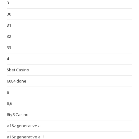
3
30
31
32
33
4
5bet Casino
6084 done
8
8,6
8ty8 Casino
a16z generative ai
a16z generative ai 1