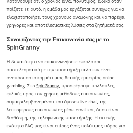
Κατανοούμε ότι ο χρόνος είναι πολύτιμος, ειδικά όταν
παίζετε. Γι’ αυτό, η ομάδα μας εργάζεται συνεχώς για να
ελαχιστοποιήσει τους χρόνους αναμονής και να παρέχει
γρήγορες και αποτελεσματικές λύσεις στα ζητήματά σας.
Συνοψίζοντας την Επικοινωνία σας με το
SpinGranny
Η δυνατότητα να επικοινωνήσετε εύκολα και
αποτελεσματικά με την υποστήριξη πελατών είναι
αναπόσπαστο κομμάτι μιας θετικής εμπειρίας online
gambling. Στο
SpinGranny
, προσφέρουμε πολλαπλές,
φιλικές προς τον χρήστη μεθόδους επικοινωνίας,
συμπεριλαμβανομένου του άμεσου live chat, της
λεπτομερούς επικοινωνίας μέσω email και, όπου είναι
διαθέσιμη, της τηλεφωνικής υποστήριξης. Η εκτενής
ενότητα FAQ μας είναι επίσης ένας πολύτιμος πόρος για