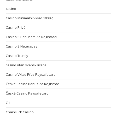
casino
Casino Minimální Vklad 100 Kč
Casino Privé
Casino S Bonusem Za Registraci
Casino S Neterapay
Casino Trustly
casino utan svensk licens
Casino Vklad Přes Paysafecard
České Casino Bonus Za Registraci
České Casino Paysafecard
CH
ChainLuck Casino