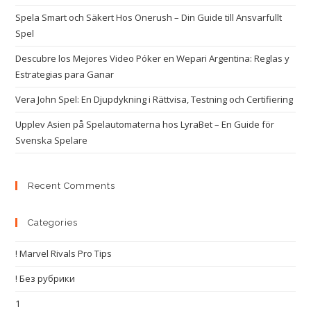
Spela Smart och Säkert Hos Onerush – Din Guide till Ansvarfullt
Spel
Descubre los Mejores Video Póker en Wepari Argentina: Reglas y
Estrategias para Ganar
Vera John Spel: En Djupdykning i Rättvisa, Testning och Certifiering
Upplev Asien på Spelautomaterna hos LyraBet – En Guide för
Svenska Spelare
Recent Comments
Categories
! Marvel Rivals Pro Tips
! Без рубрики
1