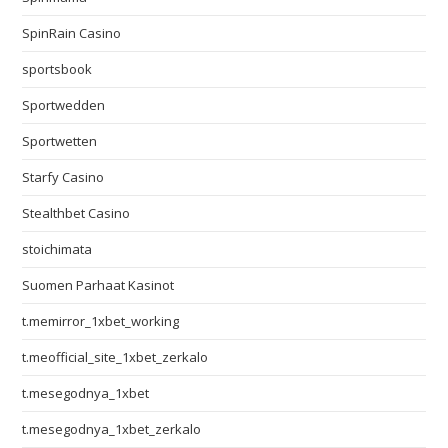
SpinRain Casino
sportsbook
Sportwedden
Sportwetten
Starfy Casino
Stealthbet Casino
stoichimata
Suomen Parhaat Kasinot
t.memirror_1xbet_working
t.meofficial_site_1xbet_zerkalo
t.mesegodnya_1xbet
t.mesegodnya_1xbet_zerkalo