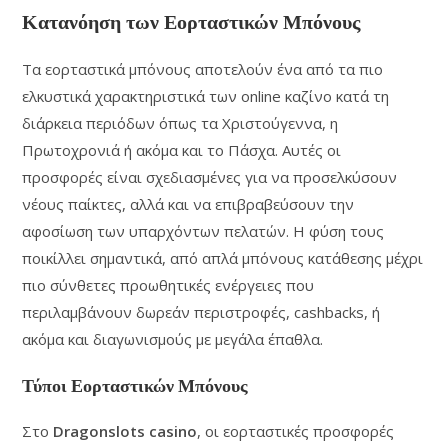
Κατανόηση των Εορταστικών Μπόνους
Τα εορταστικά μπόνους αποτελούν ένα από τα πιο
ελκυστικά χαρακτηριστικά των online καζίνο κατά τη
διάρκεια περιόδων όπως τα Χριστούγεννα, η
Πρωτοχρονιά ή ακόμα και το Πάσχα. Αυτές οι
προσφορές είναι σχεδιασμένες για να προσελκύσουν
νέους παίκτες, αλλά και να επιβραβεύσουν την
αφοσίωση των υπαρχόντων πελατών. Η φύση τους
ποικίλλει σημαντικά, από απλά μπόνους κατάθεσης μέχρι
πιο σύνθετες προωθητικές ενέργειες που
περιλαμβάνουν δωρεάν περιστροφές, cashbacks, ή
ακόμα και διαγωνισμούς με μεγάλα έπαθλα.
Τύποι Εορταστικών Μπόνους
Στο
Dragonslots casino
, οι εορταστικές προσφορές