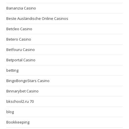
Bananzia Casino
Beste Ausländische Online Casinos
Betcleo Casino
Betero Casino
Betfouru Casino
Betportal Casino
betting
BingoBongoStars Casino
Binnarybet Casino
bkschool2.ru 70
blog
Bookkeeping