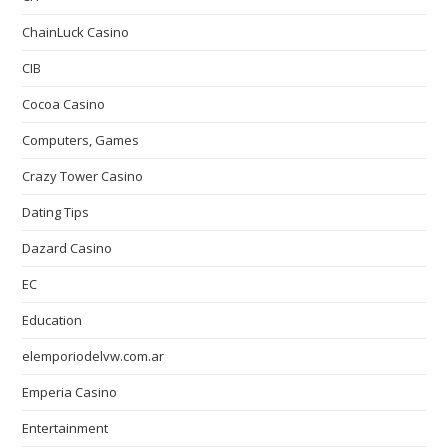
ChainLuck Casino
CIB
Cocoa Casino
Computers, Games
Crazy Tower Сasino
Dating Tips
Dazard Casino
EC
Education
elemporiodelvw.com.ar
Emperia Casino
Entertainment