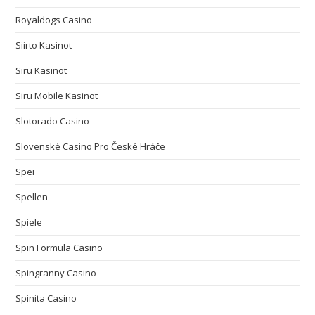
Royaldogs Casino
Siirto Kasinot
Siru Kasinot
Siru Mobile Kasinot
Slotorado Casino
Slovenské Casino Pro České Hráče
Spei
Spellen
Spiele
Spin Formula Casino
Spingranny Casino
Spinita Casino