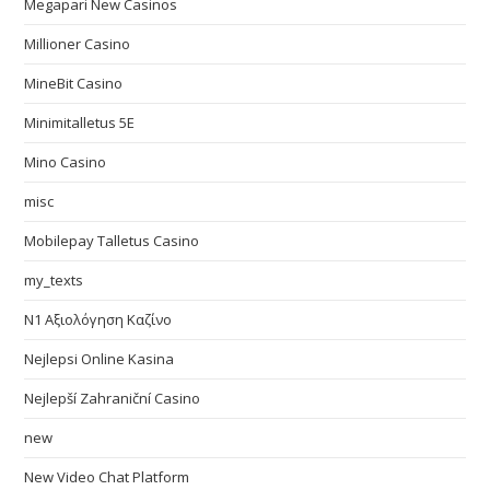
Megapari New Casinos
Millioner Casino
MineBit Casino
Minimitalletus 5E
Mino Casino
misc
Mobilepay Talletus Casino
my_texts
N1 Αξιολόγηση Καζίνο
Nejlepsi Online Kasina
Nejlepší Zahraniční Casino
new
New Video Chat Platform