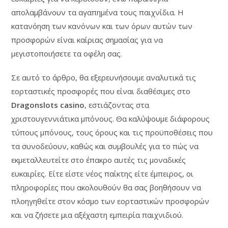
απολαμβάνουν τα αγαπημένα τους παιχνίδια. Η
κατανόηση των κανόνων και των όρων αυτών των
προσφορών είναι καίριας σημασίας για να
μεγιστοποιήσετε τα οφέλη σας.
Σε αυτό το άρθρο, θα εξερευνήσουμε αναλυτικά τις
εορταστικές προσφορές που είναι διαθέσιμες στο
Dragonslots casino
, εστιάζοντας στα
χριστουγεννιάτικα μπόνους. Θα καλύψουμε διάφορους
τύπους μπόνους, τους όρους και τις προϋποθέσεις που
τα συνοδεύουν, καθώς και συμβουλές για το πώς να
εκμεταλλευτείτε στο έπακρο αυτές τις μοναδικές
ευκαιρίες. Είτε είστε νέος παίκτης είτε έμπειρος, οι
πληροφορίες που ακολουθούν θα σας βοηθήσουν να
πλοηγηθείτε στον κόσμο των εορταστικών προσφορών
και να ζήσετε μια αξέχαστη εμπειρία παιχνιδιού.