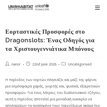
Εορταστικές Προσφορές στο
Dragonslots: Ένας Οδηγός για
τα Χριστουγεννιάτικα Μπόνους
nanor
22nd June 2026
Uncategorised
Η περίοδος των εορτών πλησιάζει και μαζί της φέρνει
μια ατμόσφαιρα χαράς, γιορτής και, φυσικά, εξαιρετικών
προσφορών. Για τους λάτρεις του διαδικτυακού τζόγου,
αυτή η περίοδος αποτελεί μια μοναδική ευκαιρία να
απολαύσουν τα αγαπημένα τους παιχνίδια με ακόμα πιο