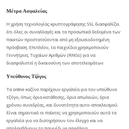
Μέτρα Ασφαλείας
Η χρήση τεχνολογίας κρυπτογράφησης SSL διασφαλίζει
ότι όλες οι συναλλαγές και τα προσωπικά δεδομένα των
παικτών προστατεύονται από μη εξουσιοδοτημένη
πρόσβαση. Επιπλέον, τα παιχνίδια χρησιμοποιούν
Γεννήτριες Τυχαίων Αριθμών (RNGs) για να
διασφαλιστεί η δικαιοσύνη των αποτελεσμάτων.
Υπεύθυνος Τζόγος
Τα online καζίνο παρέχουν εργαλεία για τον υπεύθυνο
τζόγο, όπως όρια κατάθεσης, όρια απωλειών, όρια
χρόνου συνεδρίας, και δυνατότητα αυτο-αποκλεισμού.
Είναι σημαντικό οι παίκτες να χρησιμοποιούν αυτά τα
εργαλεία για να διατηρήσουν τον έλεγχο και να
απολαμβάνουν το παιχνίδι με ασφάλεια.