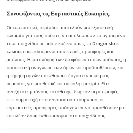
Συνοψίζοντας τις Εορταστικές Ευκαιρίες
Οι εορταστικές περίοδοι αποτελούν μια εξαιρετική
ευκαιρία για τους παίκτες να απολαύσουν τα αγαπημένα
τους παιχνίδια σε online καζίνο όπως το
Dragonslots
casino
, επωφελούμενοι από ειδικές προσφορές και
μπόνους. Η κατανόηση των διαφόρων τύπων μπόνους, η
προσεκτική ανάγνωση των όρων και προϋποθέσεων, και
η τήρηση αρχών υπεύθυνου τζόγου είναι καίριας
σημασίας για μια θετική και ασφαλή εμπειρία. Είτε
αναζητάτε μπόνους κατάθεσης, δωρεάν περιστροφές,
είτε συμμετοχή σε συναρπαστικά τουρνουά, οι
εορταστικές προσφορές υπόσχονται να προσθέσουν μια
επιπλέον δόση ενθουσιασμού στο παιχνίδι σας.