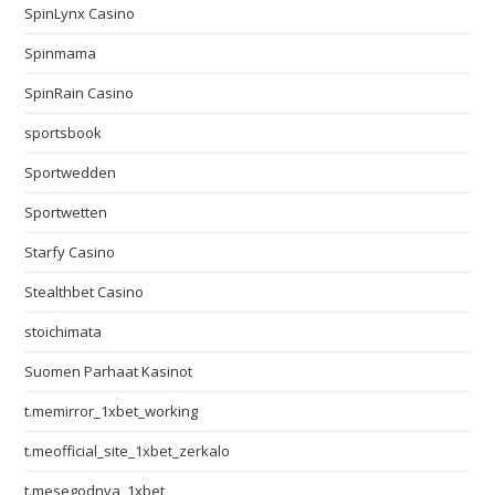
SpinLynx Casino
Spinmama
SpinRain Casino
sportsbook
Sportwedden
Sportwetten
Starfy Casino
Stealthbet Casino
stoichimata
Suomen Parhaat Kasinot
t.memirror_1xbet_working
t.meofficial_site_1xbet_zerkalo
t.mesegodnya_1xbet