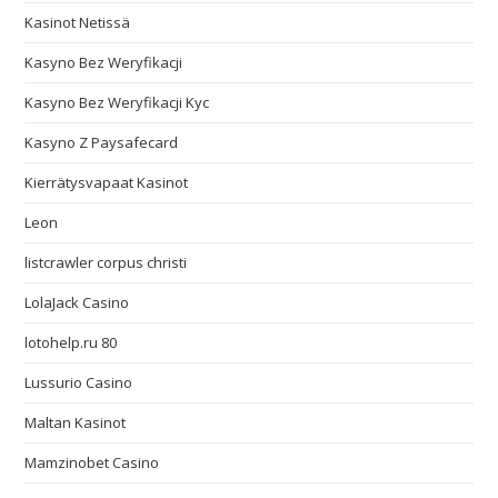
Kasinot Netissä
Kasyno Bez Weryfikacji
Kasyno Bez Weryfikacji Kyc
Kasyno Z Paysafecard
Kierrätysvapaat Kasinot
Leon
listcrawler corpus christi
LolaJack Casino
lotohelp.ru 80
Lussurio Casino
Maltan Kasinot
Mamzinobet Casino