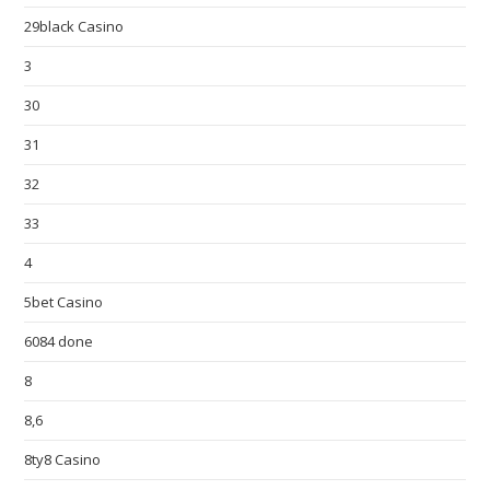
29black Casino
3
30
31
32
33
4
5bet Casino
6084 done
8
8,6
8ty8 Casino