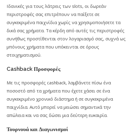
Ιδανικές για τους λάτρεις των slots, οι δωρεάν
περιστροφές σας επιτρέπουν να παίξετε σε
συγκεκριμένα παιχνίδια χωρίς να χρησιμοποιήσετε τα
δικά σας χρήματα. Τα κέρδη από αυτές τις περιστροφές
συνήθως προστίθενται στον λογαριασμό σας, συχνά ως
μπόνους χρήματα που υπόκεινται σε όρους
στοιχηματισμού.
Cashback Προσφορές
Με τις προσφορές cashback, λαμβάνετε πίσω ένα
ποσοστό από τα χρήματα που έχετε χάσει σε ένα
συγκεκριμένο χρονικό διάστημα ή σε συγκεκριμένα
παιχνίδια. Αυτό μπορεί να μειώσει σημαντικά την
απώλεια και να σας δώσει μια δεύτερη ευκαιρία.
Τουρνουά και Διαγωνισμοί