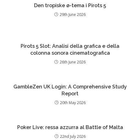
Den tropiske ø-tema i Pirots 5
29th June 2026
Pirots 5 Slot: Analisi della grafica e della
colonna sonora cinematografica
26th June 2026
GambleZen UK Login: A Comprehensive Study
Report
20th May 2026
Poker Live: ressa azzurra al Battle of Malta
22nd July 2026