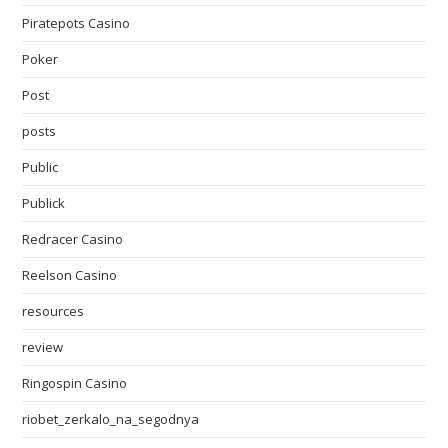
Piratepots Casino
Poker
Post
posts
Public
Publick
Redracer Casino
Reelson Casino
resources
review
Ringospin Casino
riobet_zerkalo_na_segodnya