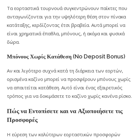
Τα εορταστικά τουρνουά συγκεντρώνουν παίκτες που
ανταγωνίζονται για την υψηλότερη θέση στον πίνακα
κατάταξης, κερδίζοντας έτσι βραβεία. Αυτά μπορεί να
είναι χρηματικά έπαθλα, μπόνους, ή ακόμα και φυσικά
δώρα.
Μπόνους Χωρίς Κατάθεση (No Deposit Bonus)
Αν και λιγότερο συχνά κατά τη διάρκεια των εορτών,
ορισμένα καζίνο μπορεί να προσφέρουν μπόνους χωρίς
να απαιτείται κατάθεση. Αυτό είναι ένας εξαιρετικός
τρόπος για να δοκιμάσετε το καζίνο χωρίς κανένα ρίσκο.
Πώς να Εντοπίσετε και να Αξιοποιήσετε τις
Προσφορές
Η εύρεση των καλύτερων εορταστικών προσφορών