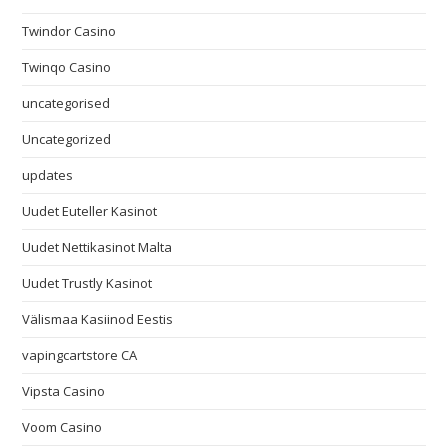
Twindor Casino
Twinqo Casino
uncategorised
Uncategorized
updates
Uudet Euteller Kasinot
Uudet Nettikasinot Malta
Uudet Trustly Kasinot
Välismaa Kasiinod Eestis
vapingcartstore CA
Vipsta Casino
Voom Casino