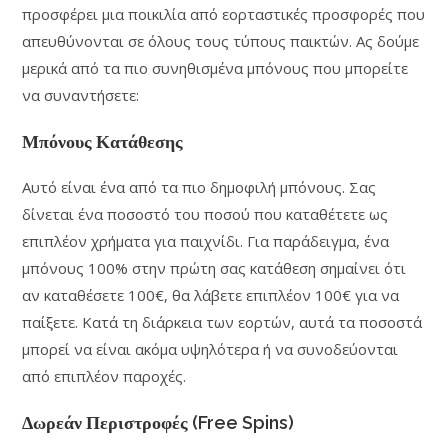
προσφέρει μια ποικιλία από εορταστικές προσφορές που
απευθύνονται σε όλους τους τύπους παικτών. Ας δούμε
μερικά από τα πιο συνηθισμένα μπόνους που μπορείτε
να συναντήσετε:
Μπόνους Κατάθεσης
Αυτό είναι ένα από τα πιο δημοφιλή μπόνους. Σας
δίνεται ένα ποσοστό του ποσού που καταθέτετε ως
επιπλέον χρήματα για παιχνίδι. Για παράδειγμα, ένα
μπόνους 100% στην πρώτη σας κατάθεση σημαίνει ότι
αν καταθέσετε 100€, θα λάβετε επιπλέον 100€ για να
παίξετε. Κατά τη διάρκεια των εορτών, αυτά τα ποσοστά
μπορεί να είναι ακόμα υψηλότερα ή να συνοδεύονται
από επιπλέον παροχές.
Δωρεάν Περιστροφές (Free Spins)