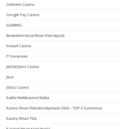
Golisimo Casino
Google Pay Casino
IGAMING
Ilmaiskierroksia Ilman Kierrätystä
Instant Casino
IT Vacancies
JetSetSpins Casino
Jeux
JSlotz Casino
Kaikki Nettikasinot Malta
Kasino Ilman Rekisteröitymistä 2026 – TOP 3 Suomessa
Kasino Ilman Tiliä
Kasinot Ilman Kierrätystä