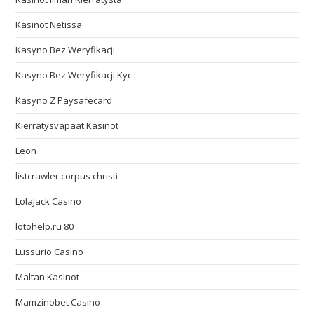
Kasinot Netissä
Kasyno Bez Weryfikacji
Kasyno Bez Weryfikacji Kyc
Kasyno Z Paysafecard
Kierrätysvapaat Kasinot
Leon
listcrawler corpus christi
LolaJack Casino
lotohelp.ru 80
Lussurio Casino
Maltan Kasinot
Mamzinobet Casino