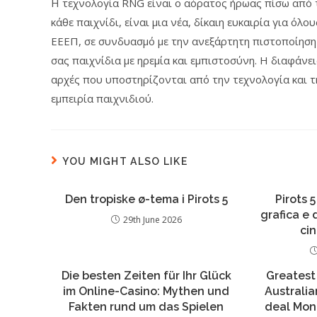
Η τεχνολογία RNG είναι ο αόρατος ήρωας πίσω από τη
κάθε παιχνίδι, είναι μια νέα, δίκαιη ευκαιρία για όλ
ΕΕΕΠ, σε συνδυασμό με την ανεξάρτητη πιστοποίηση
σας παιχνίδια με ηρεμία και εμπιστοσύνη. Η διαφάνει
αρχές που υποστηρίζονται από την τεχνολογία και τ
εμπειρία παιχνιδιού.
YOU MIGHT ALSO LIKE
Den tropiske ø-tema i Pirots 5
Pirots 5
grafica e
29th June 2026
ci
Die besten Zeiten für Ihr Glück
Greatest
im Online-Casino: Mythen und
Australia
Fakten rund um das Spielen
deal Mon