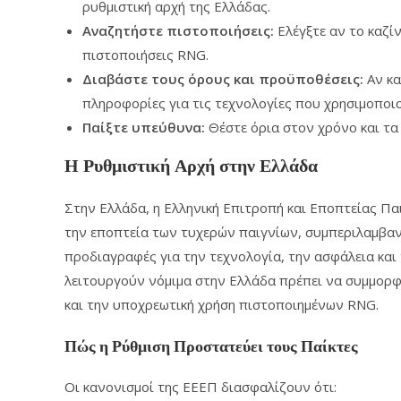
ρυθμιστική αρχή της Ελλάδας.
Αναζητήστε πιστοποιήσεις:
Ελέγξτε αν το καζί
πιστοποιήσεις RNG.
Διαβάστε τους όρους και προϋποθέσεις:
Αν κα
πληροφορίες για τις τεχνολογίες που χρησιμοποι
Παίξτε υπεύθυνα:
Θέστε όρια στον χρόνο και τα
Η Ρυθμιστική Αρχή στην Ελλάδα
Στην Ελλάδα, η Ελληνική Επιτροπή και Εποπτείας Παι
την εποπτεία των τυχερών παιγνίων, συμπεριλαμβαν
προδιαγραφές για την τεχνολογία, την ασφάλεια και 
λειτουργούν νόμιμα στην Ελλάδα πρέπει να συμμορφ
και την υποχρεωτική χρήση πιστοποιημένων RNG.
Πώς η Ρύθμιση Προστατεύει τους Παίκτες
Οι κανονισμοί της ΕΕΕΠ διασφαλίζουν ότι: