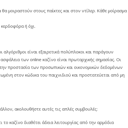
θα μοιραστούν στους παίκτες και στον ντίλερ. Κάθε μοίρασμα
 κερδοφόρα ή όχι.
ι αλγόριθμοι είναι εξαιρετικά πολύπλοκοι και παράγουν
ασφάλεια των online καζίνο είναι πρωταρχικής σημασίας. Οι
την προστασία των προσωπικών και οικονομικών δεδομένων
τωμένη στον κώδικα του παιχνιδιού και προστατεύεται από μη
ιβάλλον, ακολουθήστε αυτές τις απλές συμβουλές:
ι το καζίνο διαθέτει άδεια λειτουργίας από την αρμόδια