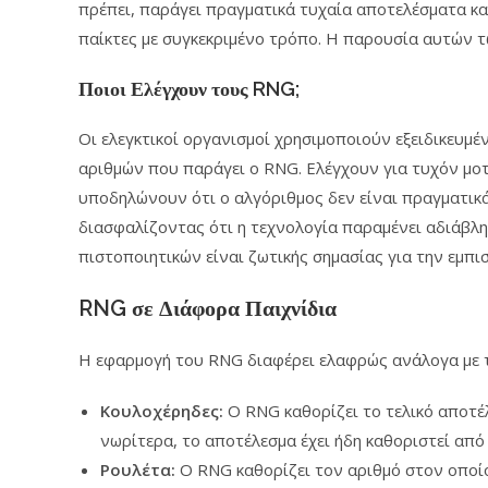
πρέπει, παράγει πραγματικά τυχαία αποτελέσματα και
παίκτες με συγκεκριμένο τρόπο. Η παρουσία αυτών τ
Ποιοι Ελέγχουν τους RNG;
Οι ελεγκτικοί οργανισμοί χρησιμοποιούν εξειδικευμέ
αριθμών που παράγει ο RNG. Ελέγχουν για τυχόν μο
υποδηλώνουν ότι ο αλγόριθμος δεν είναι πραγματικά 
διασφαλίζοντας ότι η τεχνολογία παραμένει αδιάβλη
πιστοποιητικών είναι ζωτικής σημασίας για την εμπ
RNG σε Διάφορα Παιχνίδια
Η εφαρμογή του RNG διαφέρει ελαφρώς ανάλογα με τ
Κουλοχέρηδες:
Ο RNG καθορίζει το τελικό αποτέ
νωρίτερα, το αποτέλεσμα έχει ήδη καθοριστεί από
Ρουλέτα:
Ο RNG καθορίζει τον αριθμό στον οποίο