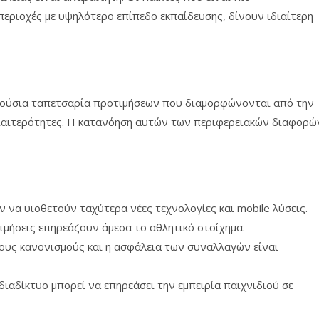
περιοχές με υψηλότερο επίπεδο εκπαίδευσης, δίνουν ιδιαίτερη
 πλούσια ταπετσαρία προτιμήσεων που διαμορφώνονται από την
 ιδιαιτερότητες. Η κατανόηση αυτών των περιφερειακών διαφορώ
ν να υιοθετούν ταχύτερα νέες τεχνολογίες και mobile λύσεις.
ιμήσεις επηρεάζουν άμεσα το αθλητικό στοίχημα.
υς κανονισμούς και η ασφάλεια των συναλλαγών είναι
ιαδίκτυο μπορεί να επηρεάσει την εμπειρία παιχνιδιού σε