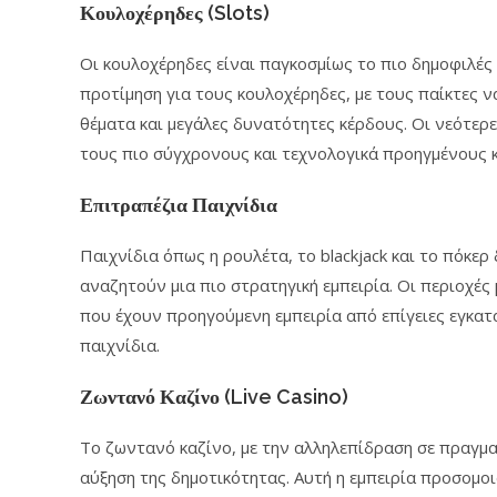
Κουλοχέρηδες (Slots)
Οι κουλοχέρηδες είναι παγκοσμίως το πιο δημοφιλές 
προτίμηση για τους κουλοχέρηδες, με τους παίκτες 
θέματα και μεγάλες δυνατότητες κέρδους. Οι νεότερε
τους πιο σύγχρονους και τεχνολογικά προηγμένους 
Επιτραπέζια Παιχνίδια
Παιχνίδια όπως η ρουλέτα, το blackjack και το πόκερ
αναζητούν μια πιο στρατηγική εμπειρία. Οι περιοχές
που έχουν προηγούμενη εμπειρία από επίγειες εγκατ
παιχνίδια.
Ζωντανό Καζίνο (Live Casino)
Το ζωντανό καζίνο, με την αλληλεπίδραση σε πραγματι
αύξηση της δημοτικότητας. Αυτή η εμπειρία προσομοι