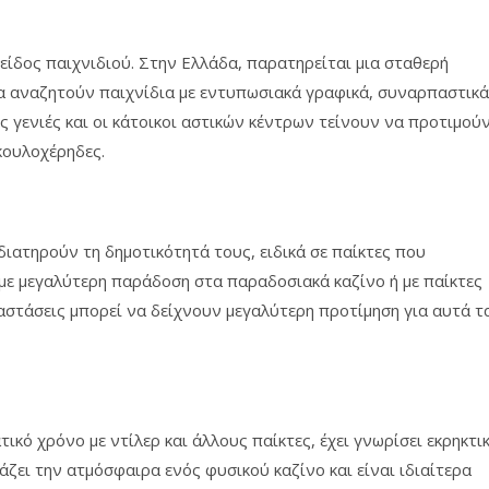
είδος παιχνιδιού. Στην Ελλάδα, παρατηρείται μια σταθερή
να αναζητούν παιχνίδια με εντυπωσιακά γραφικά, συναρπαστικά
ς γενιές και οι κάτοικοι αστικών κέντρων τείνουν να προτιμού
κουλοχέρηδες.
 διατηρούν τη δημοτικότητά τους, ειδικά σε παίκτες που
 με μεγαλύτερη παράδοση στα παραδοσιακά καζίνο ή με παίκτες
αστάσεις μπορεί να δείχνουν μεγαλύτερη προτίμηση για αυτά τ
κό χρόνο με ντίλερ και άλλους παίκτες, έχει γνωρίσει εκρηκτι
άζει την ατμόσφαιρα ενός φυσικού καζίνο και είναι ιδιαίτερα