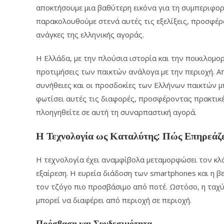
αποκτήσουμε μια βαθύτερη εικόνα για τη συμπεριφορ
παρακολουθούμε στενά αυτές τις εξελίξεις, προσφέρ
ανάγκες της ελληνικής αγοράς.
Η Ελλάδα, με την πλούσια ιστορία και την ποικιλομο
προτιμήσεις των παικτών ανάλογα με την περιοχή. Απ
συνήθειες και οι προσδοκίες των Ελλήνων παικτών 
φωτίσει αυτές τις διαφορές, προσφέροντας πρακτικ
πλοηγηθείτε σε αυτή τη συναρπαστική αγορά.
Η Τεχνολογία ως Καταλύτης: Πώς Επηρεάζε
Η τεχνολογία έχει αναμφίβολα μεταμορφώσει τον κλάδ
εξαίρεση. Η ευρεία διάδοση των smartphones και η 
τον τζόγο πιο προσβάσιμο από ποτέ. Ωστόσο, η ταχύ
μπορεί να διαφέρει από περιοχή σε περιοχή.
Πρόσβαση και Συνδεσιμότητα