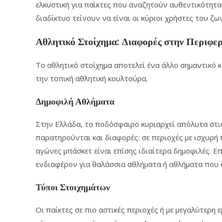
ελκυστική για παίκτες που αναζητούν αυθεντικότητα
διαδίκτυο τείνουν να είναι οι κύριοι χρήστες του ζω
Αθλητικό Στοίχημα: Διαφορές στην Περιφε
Το αθλητικό στοίχημα αποτελεί ένα άλλο σημαντικό 
την τοπική αθλητική κουλτούρα.
Δημοφιλή Αθλήματα
Στην Ελλάδα, το ποδόσφαιρο κυριαρχεί απόλυτα στι
παρατηρούνται και διαφορές: σε περιοχές με ισχυρή
αγώνες μπάσκετ είναι επίσης ιδιαίτερα δημοφιλές. Επ
ενδιαφέρον για θαλάσσια αθλήματα ή αθλήματα που 
Τύποι Στοιχημάτων
Οι παίκτες σε πιο αστικές περιοχές ή με μεγαλύτερη