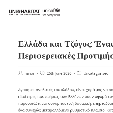
Ελλάδα και Τζόγος: Ένας
Περιφερειακές Προτιμήσ
nanor
26th June 2026
Uncategorised
Αγαπητοί αναλυτές του κλάδου, είναι χαρά μας να σ
ιδιαίτερες προτιμήσεις των Ελλήνων όσον αφορά τον
παρουσιάζει μια συναρπαστική δυναμική, επηρεαζόμεν
ένα συνεχώς μεταβαλλόμενο ρυθμιστικό πλαίσιο. Κα