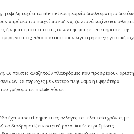
, η υψηλή ταχύτητα internet και η ευρεία διαθεσιμότητα δικτύω
ουν απρόσκοπτα παιχνίδια καζίνο, ζωντανά καζίνο και αθλητι
ές ή νησιά, η ποιότητα της σύνδεσης μπορεί να επηρεάσει την
τίμηση για παιχνίδια που απαιτούν λιγότερη επεξεργαστική ισχ
αρχη. Οι παίκτες αναζητούν πλατφόρμες που προσφέρουν άριστη
οσελίδων. Οι περιοχές με νεότερο πληθυσμό ή υψηλότερο
πιο γρήγορα τις mobile λύσεις.
άδα έχει υποστεί σημαντικές αλλαγές τα τελευταία χρόνια, με
 να διαδραματίζει κεντρικό ρόλο. Αυτές οι ρυθμίσεις
 διαφημιστικές εκστρατείες και την ασφάλεια των παικτών.