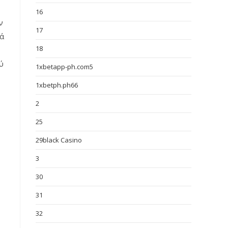
16
ν
17
κά
18
ύ
1xbetapp-ph.com5
1xbetph.ph66
2
25
29black Casino
3
30
31
32