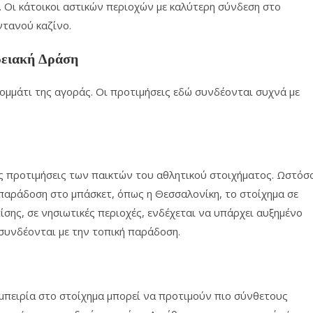
. Οι κάτοικοι αστικών περιοχών με καλύτερη σύνδεση στο
ντανού καζίνο.
ρειακή Δράση
κομμάτι της αγοράς. Οι προτιμήσεις εδώ συνδέονται συχνά με
ς προτιμήσεις των παικτών του αθλητικού στοιχήματος. Ωστόσ
 παράδοση στο μπάσκετ, όπως η Θεσσαλονίκη, το στοίχημα σε
ίσης, σε νησιωτικές περιοχές, ενδέχεται να υπάρχει αυξημένο
συνδέονται με την τοπική παράδοση.
 εμπειρία στο στοίχημα μπορεί να προτιμούν πιο σύνθετους