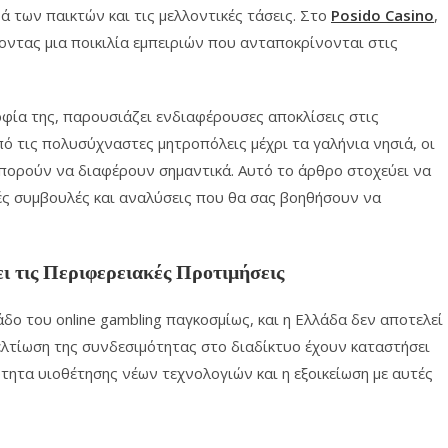
ά των παικτών και τις μελλοντικές τάσεις. Στο
Posido Casino
,
οντας μια ποικιλία εμπειριών που ανταποκρίνονται στις
ρφία της, παρουσιάζει ενδιαφέρουσες αποκλίσεις στις
ό τις πολυσύχναστες μητροπόλεις μέχρι τα γαλήνια νησιά, οι
μπορούν να διαφέρουν σημαντικά. Αυτό το άρθρο στοχεύει να
ές συμβουλές και αναλύσεις που θα σας βοηθήσουν να
ι τις Περιφερειακές Προτιμήσεις
ο του online gambling παγκοσμίως, και η Ελλάδα δεν αποτελεί
βελτίωση της συνδεσιμότητας στο διαδίκτυο έχουν καταστήσει
τητα υιοθέτησης νέων τεχνολογιών και η εξοικείωση με αυτές