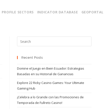
PROFILE SECTORS
INDICATOR DATABASE
GEOPORTAL
Recent Posts
Domine el Juego en Bwin Ecuador: Estrategias
Basadas en su Historial de Ganancias
Explore 22 Ricky Casino Games: Your Ultimate
Gaming Hub
¡Celebra a lo Grande con las Promociones de
Temporada de Fullreto Casino!