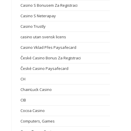
Casino S Bonusem Za Registraci
Casino S Neterapay
Casino Trustly
casino utan svensk licens
Casino Vklad Přes Paysafecard
České Casino Bonus Za Registraci
České Casino Paysafecard
CH
ChainLuck Casino
CIB
Cocoa Casino
Computers, Games