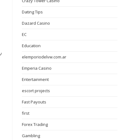
Crazy Tower Сasino
Dating Tips
Dazard Casino
EC
Education
ν
elemporiodelvw.com.ar
Emperia Casino
Entertainment
escort projects
Fast Payouts
first
Forex Trading
Gambling