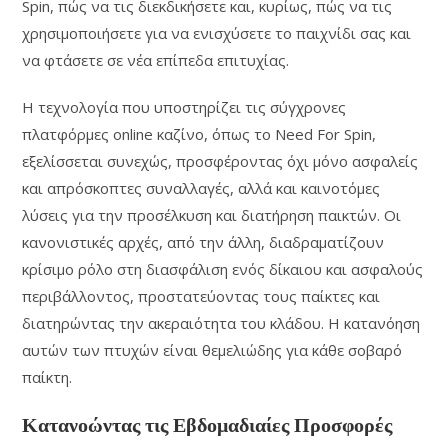
Spin, πώς να τις διεκδικήσετε και, κυρίως, πώς να τις
χρησιμοποιήσετε για να ενισχύσετε το παιχνίδι σας και
να φτάσετε σε νέα επίπεδα επιτυχίας.
Η τεχνολογία που υποστηρίζει τις σύγχρονες
πλατφόρμες online καζίνο, όπως το Need For Spin,
εξελίσσεται συνεχώς, προσφέροντας όχι μόνο ασφαλείς
και απρόσκοπτες συναλλαγές, αλλά και καινοτόμες
λύσεις για την προσέλκυση και διατήρηση παικτών. Οι
κανονιστικές αρχές, από την άλλη, διαδραματίζουν
κρίσιμο ρόλο στη διασφάλιση ενός δίκαιου και ασφαλούς
περιβάλλοντος, προστατεύοντας τους παίκτες και
διατηρώντας την ακεραιότητα του κλάδου. Η κατανόηση
αυτών των πτυχών είναι θεμελιώδης για κάθε σοβαρό
παίκτη.
Κατανοώντας τις Εβδομαδιαίες Προσφορές