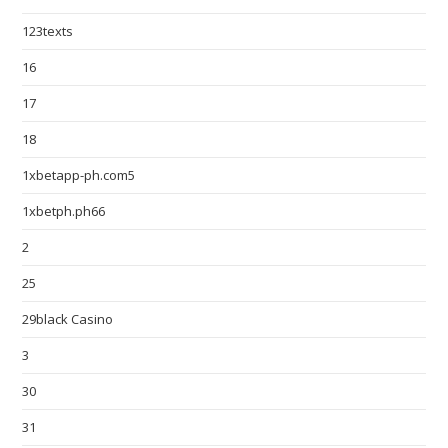
123texts
16
17
18
1xbetapp-ph.com5
1xbetph.ph66
2
25
29black Casino
3
30
31