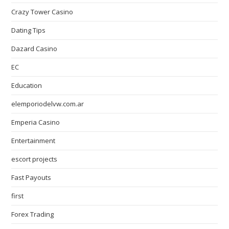
Crazy Tower Сasino
Dating Tips
Dazard Casino
EC
Education
elemporiodelvw.com.ar
Emperia Casino
Entertainment
escort projects
Fast Payouts
first
Forex Trading