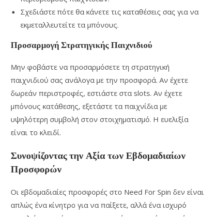
Σχεδιάστε πότε θα κάνετε τις καταθέσεις σας για να
εκμεταλλευτείτε τα μπόνους.
Προσαρμογή Στρατηγικής Παιχνιδιού
Μην φοβάστε να προσαρμόσετε τη στρατηγική
παιχνιδιού σας ανάλογα με την προσφορά. Αν έχετε
δωρεάν περιστροφές, εστιάστε στα slots. Αν έχετε
μπόνους κατάθεσης, εξετάστε τα παιχνίδια με
υψηλότερη συμβολή στον στοιχηματισμό. Η ευελιξία
είναι το κλειδί.
Συνοψίζοντας την Αξία των Εβδομαδιαίων
Προσφορών
Οι εβδομαδιαίες προσφορές στο Need For Spin δεν είναι
απλώς ένα κίνητρο για να παίξετε, αλλά ένα ισχυρό