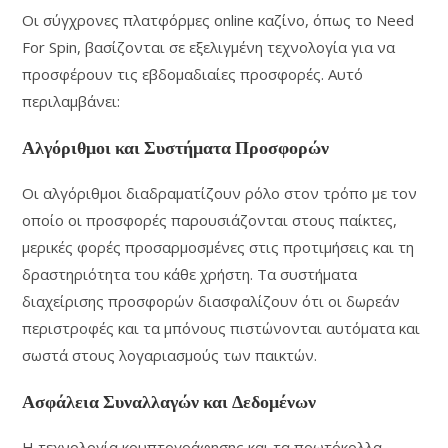
Οι σύγχρονες πλατφόρμες online καζίνο, όπως το Need
For Spin, βασίζονται σε εξελιγμένη τεχνολογία για να
προσφέρουν τις εβδομαδιαίες προσφορές. Αυτό
περιλαμβάνει:
Αλγόριθμοι και Συστήματα Προσφορών
Οι αλγόριθμοι διαδραματίζουν ρόλο στον τρόπο με τον
οποίο οι προσφορές παρουσιάζονται στους παίκτες,
μερικές φορές προσαρμοσμένες στις προτιμήσεις και τη
δραστηριότητα του κάθε χρήστη. Τα συστήματα
διαχείρισης προσφορών διασφαλίζουν ότι οι δωρεάν
περιστροφές και τα μπόνους πιστώνονται αυτόματα και
σωστά στους λογαριασμούς των παικτών.
Ασφάλεια Συναλλαγών και Δεδομένων
Η τεχνολογία κρυπτογράφησης και τα πρωτόκολλα