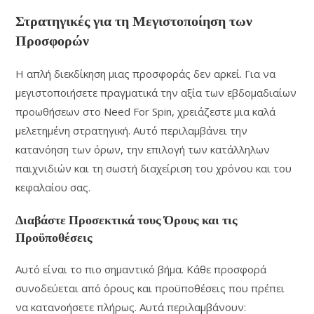
Στρατηγικές για τη Μεγιστοποίηση των
Προσφορών
Η απλή διεκδίκηση μιας προσφοράς δεν αρκεί. Για να
μεγιστοποιήσετε πραγματικά την αξία των εβδομαδιαίων
προωθήσεων στο Need For Spin, χρειάζεστε μια καλά
μελετημένη στρατηγική. Αυτό περιλαμβάνει την
κατανόηση των όρων, την επιλογή των κατάλληλων
παιχνιδιών και τη σωστή διαχείριση του χρόνου και του
κεφαλαίου σας.
Διαβάστε Προσεκτικά τους Όρους και τις
Προϋποθέσεις
Αυτό είναι το πιο σημαντικό βήμα. Κάθε προσφορά
συνοδεύεται από όρους και προϋποθέσεις που πρέπει
να κατανοήσετε πλήρως. Αυτά περιλαμβάνουν: