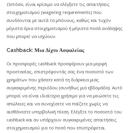
Ωστόσο, είναι κρίσιμο να ελέγξετε τις απαιτήσεις
στοιχηματισμού (wagering requirements) που
συνδέονται με αυτά τα μπόνους, καθώς και τυχόν
μέγιστα όρια στοιχηματισμού ή μέγιστα ποσά ανάληψης
που μπορεί να ισχύουν.
Cashback: Μια Δίχτυ Ασφαλείας
Οι προσφορές cashback προσφέρουν μια μορφή
προστασίας, επιστρέφοντάς σας ένα ποσοστό των
χρημάτων που χάσατε κατά τη διάρκεια μιας
συγκεκριμένης περιόδου (συνήθως μια εβδομάδα). Αυτό
μπορεί να είναι ιδιαίτερα χρήσιμο για να μειώσετε τις
απώλειες και να συνεχίσετε να παίζετε χωρίς να
αισθάνεστε υπερβολική πίεση. Ελέγξτε το ποσοστό του
cashback και αν υπάρχουν συγκεκριμένες απαιτήσεις
στοιχηματισμού για το ποσό που επιστρέφεται.