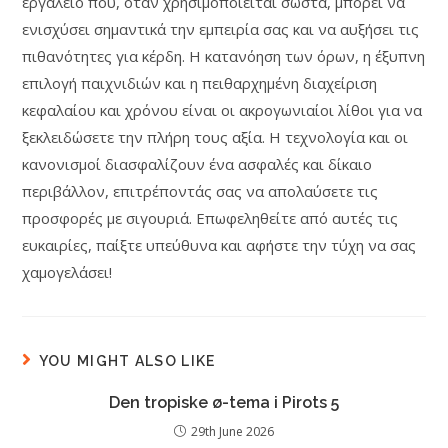
εργαλείο που, όταν χρησιμοποιείται σωστά, μπορεί να
ενισχύσει σημαντικά την εμπειρία σας και να αυξήσει τις
πιθανότητες για κέρδη. Η κατανόηση των όρων, η έξυπνη
επιλογή παιχνιδιών και η πειθαρχημένη διαχείριση
κεφαλαίου και χρόνου είναι οι ακρογωνιαίοι λίθοι για να
ξεκλειδώσετε την πλήρη τους αξία. Η τεχνολογία και οι
κανονισμοί διασφαλίζουν ένα ασφαλές και δίκαιο
περιβάλλον, επιτρέποντάς σας να απολαύσετε τις
προσφορές με σιγουριά. Επωφεληθείτε από αυτές τις
ευκαιρίες, παίξτε υπεύθυνα και αφήστε την τύχη να σας
χαμογελάσει!
YOU MIGHT ALSO LIKE
Den tropiske ø-tema i Pirots 5
29th June 2026