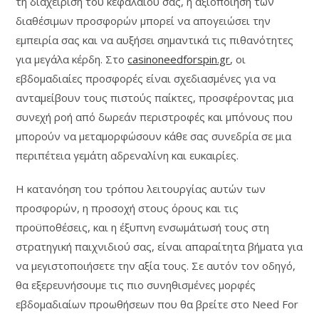
τη διαχείριση του κεφαλαίου σας, η αξιοποίηση των
διαθέσιμων προσφορών μπορεί να απογειώσει την
εμπειρία σας και να αυξήσει σημαντικά τις πιθανότητες
για μεγάλα κέρδη. Στο
casinoneedforspin.gr
, οι
εβδομαδιαίες προσφορές είναι σχεδιασμένες για να
ανταμείβουν τους πιστούς παίκτες, προσφέροντας μια
συνεχή ροή από δωρεάν περιστροφές και μπόνους που
μπορούν να μεταμορφώσουν κάθε σας συνεδρία σε μια
περιπέτεια γεμάτη αδρεναλίνη και ευκαιρίες.
Η κατανόηση του τρόπου λειτουργίας αυτών των
προσφορών, η προσοχή στους όρους και τις
προϋποθέσεις, και η έξυπνη ενσωμάτωσή τους στη
στρατηγική παιχνιδιού σας, είναι απαραίτητα βήματα για
να μεγιστοποιήσετε την αξία τους. Σε αυτόν τον οδηγό,
θα εξερευνήσουμε τις πιο συνηθισμένες μορφές
εβδομαδιαίων προωθήσεων που θα βρείτε στο Need For