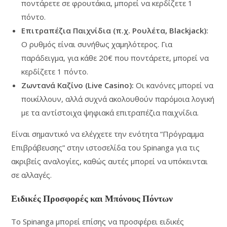
ποντάρετε σε φρουτάκια, μπορεί να κερδίζετε 1
πόντο.
Επιτραπέζια Παιχνίδια (π.χ. Ρουλέτα, Blackjack):
Ο ρυθμός είναι συνήθως χαμηλότερος. Για
παράδειγμα, για κάθε 20€ που ποντάρετε, μπορεί να
κερδίζετε 1 πόντο.
Ζωντανά Καζίνο (Live Casino):
Οι κανόνες μπορεί να
ποικίλλουν, αλλά συχνά ακολουθούν παρόμοια λογική
με τα αντίστοιχα ψηφιακά επιτραπέζια παιχνίδια.
Είναι σημαντικό να ελέγχετε την ενότητα “Πρόγραμμα
Επιβράβευσης” στην ιστοσελίδα του Spinanga για τις
ακριβείς αναλογίες, καθώς αυτές μπορεί να υπόκεινται
σε αλλαγές.
Ειδικές Προσφορές και Μπόνους Πόντων
Το Spinanga μπορεί επίσης να προσφέρει ειδικές