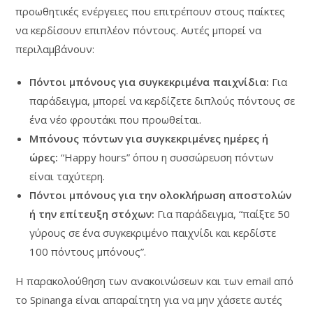
προωθητικές ενέργειες που επιτρέπουν στους παίκτες
να κερδίσουν επιπλέον πόντους. Αυτές μπορεί να
περιλαμβάνουν:
Πόντοι μπόνους για συγκεκριμένα παιχνίδια:
Για
παράδειγμα, μπορεί να κερδίζετε διπλούς πόντους σε
ένα νέο φρουτάκι που προωθείται.
Μπόνους πόντων για συγκεκριμένες ημέρες ή
ώρες:
“Happy hours” όπου η συσσώρευση πόντων
είναι ταχύτερη.
Πόντοι μπόνους για την ολοκλήρωση αποστολών
ή την επίτευξη στόχων:
Για παράδειγμα, “παίξτε 50
γύρους σε ένα συγκεκριμένο παιχνίδι και κερδίστε
100 πόντους μπόνους”.
Η παρακολούθηση των ανακοινώσεων και των email από
το Spinanga είναι απαραίτητη για να μην χάσετε αυτές