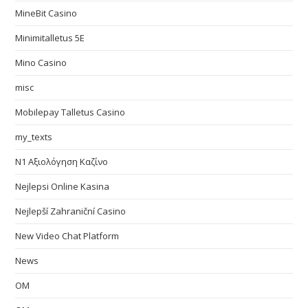
MineBit Casino
Minimitalletus 5E
Mino Casino
misc
Mobilepay Talletus Casino
my_texts
N1 Αξιολόγηση Καζίνο
Nejlepsi Online Kasina
Nejlepší Zahraniční Casino
New Video Chat Platform
News
OM