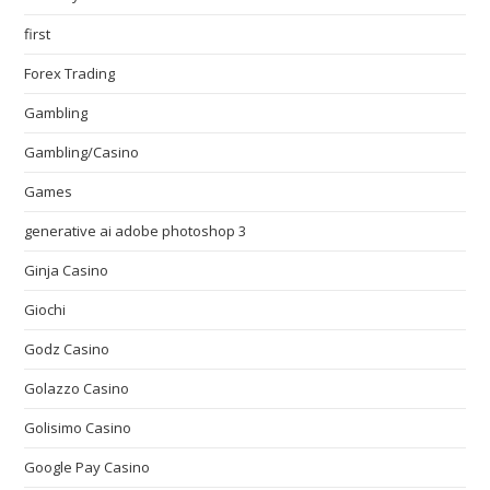
first
Forex Trading
Gambling
Gambling/Casino
Games
generative ai adobe photoshop 3
Ginja Casino
Giochi
Godz Casino
Golazzo Casino
Golisimo Casino
Google Pay Casino