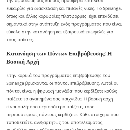
την αφοσίωσή σας και σας προσφέρει επιπλέον
ευκαιρίες για διασκέδαση και πιθανές νίκες. Το Spinanga,
όπως και άλλες κορυφαίες πλατφόρμες, έχει επενδύσει
σημαντικά στην ανάπτυξη ενός προγράμματος που είναι
εύκολο στην κατανόηση και εξαιρετικά επωφελές για
τους παίκτες.
Κατανόηση των Πόντων Επιβράβευσης: Η
Βασική Αρχή
Στην καρδιά του προγράμματος επιβράβευσης του
Spinanga βρίσκονται οι πόντοι επιβράβευσης. Αυτοί οι
πόντοι είναι η ψηφιακή “μονάδα” που κερδίζετε καθώς
παίζετε τα αγαπημένα σας παιχνίδια. Η βασική αρχή
είναι απλή: όσο περισσότερο παίζετε, τόσο
περισσότερους πόντους κερδίζετε. Κάθε στοίχημα που
τοποθετείτε, ανεξαρτήτως του αποτελέσματος,