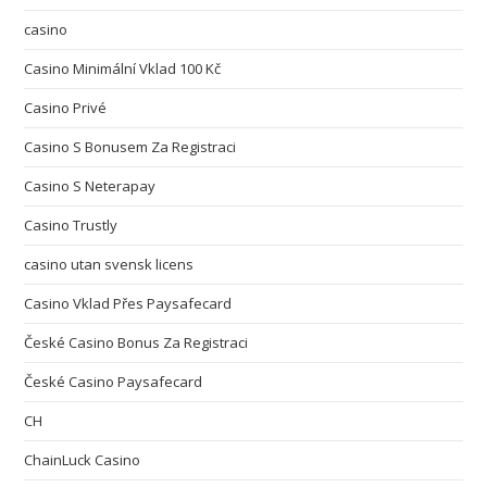
casino
Casino Minimální Vklad 100 Kč
Casino Privé
Casino S Bonusem Za Registraci
Casino S Neterapay
Casino Trustly
casino utan svensk licens
Casino Vklad Přes Paysafecard
České Casino Bonus Za Registraci
České Casino Paysafecard
CH
ChainLuck Casino