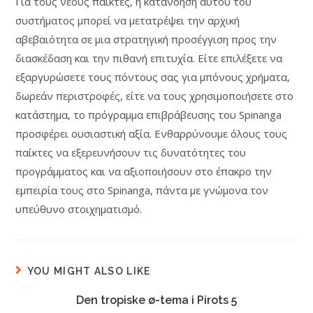
Για τους νέους παίκτες, η κατανόηση αυτού του
συστήματος μπορεί να μετατρέψει την αρχική
αβεβαιότητα σε μια στρατηγική προσέγγιση προς την
διασκέδαση και την πιθανή επιτυχία. Είτε επιλέξετε να
εξαργυρώσετε τους πόντους σας για μπόνους χρήματα,
δωρεάν περιστροφές, είτε να τους χρησιμοποιήσετε στο
κατάστημα, το πρόγραμμα επιβράβευσης του Spinanga
προσφέρει ουσιαστική αξία. Ενθαρρύνουμε όλους τους
παίκτες να εξερευνήσουν τις δυνατότητες του
προγράμματος και να αξιοποιήσουν στο έπακρο την
εμπειρία τους στο Spinanga, πάντα με γνώμονα τον
υπεύθυνο στοιχηματισμό.
YOU MIGHT ALSO LIKE
Den tropiske ø-tema i Pirots 5