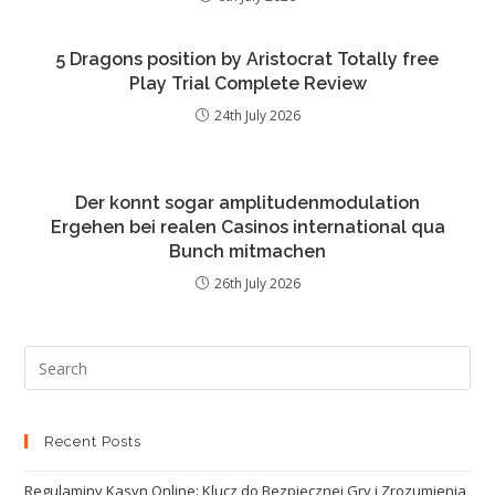
5 Dragons position by Aristocrat Totally free
Play Trial Complete Review
24th July 2026
Der konnt sogar amplitudenmodulation
Ergehen bei realen Casinos international qua
Bunch mitmachen
26th July 2026
Recent Posts
Regulaminy Kasyn Online: Klucz do Bezpiecznej Gry i Zrozumienia