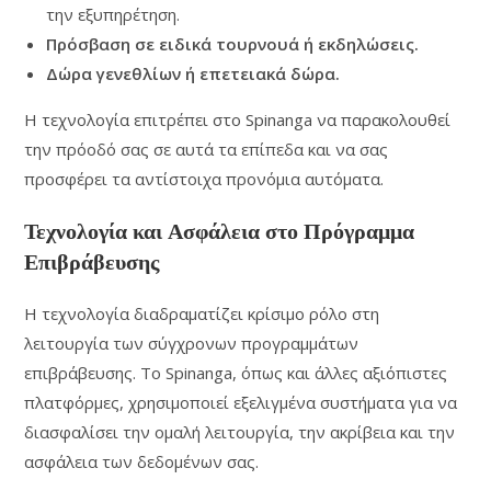
την εξυπηρέτηση.
Πρόσβαση σε ειδικά τουρνουά ή εκδηλώσεις.
Δώρα γενεθλίων ή επετειακά δώρα.
Η τεχνολογία επιτρέπει στο Spinanga να παρακολουθεί
την πρόοδό σας σε αυτά τα επίπεδα και να σας
προσφέρει τα αντίστοιχα προνόμια αυτόματα.
Τεχνολογία και Ασφάλεια στο Πρόγραμμα
Επιβράβευσης
Η τεχνολογία διαδραματίζει κρίσιμο ρόλο στη
λειτουργία των σύγχρονων προγραμμάτων
επιβράβευσης. Το Spinanga, όπως και άλλες αξιόπιστες
πλατφόρμες, χρησιμοποιεί εξελιγμένα συστήματα για να
διασφαλίσει την ομαλή λειτουργία, την ακρίβεια και την
ασφάλεια των δεδομένων σας.