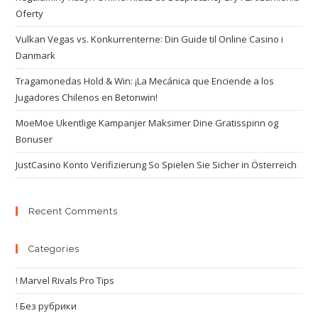
Oferty
Vulkan Vegas vs. Konkurrenterne: Din Guide til Online Casino i
Danmark
Tragamonedas Hold & Win: ¡La Mecánica que Enciende a los
Jugadores Chilenos en Betonwin!
MoeMoe Ukentlige Kampanjer Maksimer Dine Gratisspinn og
Bonuser
JustCasino Konto Verifizierung So Spielen Sie Sicher in Österreich
Recent Comments
Categories
! Marvel Rivals Pro Tips
! Без рубрики