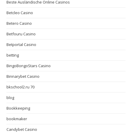
Beste Ausländische Online Casinos
Betcleo Casino
Betero Casino
Betfouru Casino
Betportal Casino
betting
BingoBongoStars Casino
Binnarybet Casino
bkschool2.ru 70
blog
Bookkeeping
bookmaker
Candybet Casino