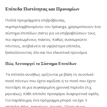
Επίπεδα Πιστότητας και Προνομίων
Πολλά προγράμματα επιβράβευσης,
συμπεριλαμβανομένου του Spinanga, χρησιμοποιούν ένα
σύστημα επιπέδων (tiers) για να επιβραβεύσουν τους
πιο αφοσιωμένους παίκτες. Καθώς συσσωρεύετε
πόντους, ανεβαίνετε σε υψηλότερα επίπεδα,
ξεκλειδώνοντας όλο και πιο ελκυστικά προνόμια.
Πώς Λειτουργεί το Σύστημα Επιπέδων
Τα επίπεδα συνήθως ορίζονται με βάση το συνολικό
ποσό πόντων που έχετε κερδίσει ή το ποσό που έχετε
ποντάρει σε μια συγκεκριμένη χρονική περίοδο (π.χ.
μηνιαίως). Κάθε επίπεδο προσφέρει διαφορετικά οφέλη.
Για παράδειγμα, ένα πρόγραμμα μπορεί να έχει 5
επίπεδα: Νέος, Ασημένιος, Χρυσός, Πλατινένιος,