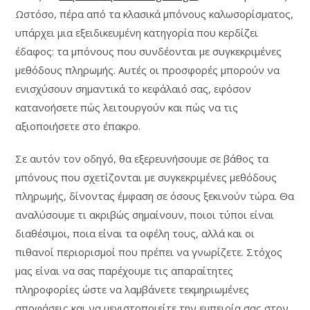
Ωστόσο, πέρα από τα κλασικά μπόνους καλωσορίσματος,
υπάρχει μια εξειδικευμένη κατηγορία που κερδίζει
έδαφος: τα μπόνους που συνδέονται με συγκεκριμένες
μεθόδους πληρωμής. Αυτές οι προσφορές μπορούν να
ενισχύσουν σημαντικά το κεφάλαιό σας, εφόσον
κατανοήσετε πώς λειτουργούν και πώς να τις
αξιοποιήσετε στο έπακρο.
Σε αυτόν τον οδηγό, θα εξερευνήσουμε σε βάθος τα
μπόνους που σχετίζονται με συγκεκριμένες μεθόδους
πληρωμής, δίνοντας έμφαση σε όσους ξεκινούν τώρα. Θα
αναλύσουμε τι ακριβώς σημαίνουν, ποιοι τύποι είναι
διαθέσιμοι, ποια είναι τα οφέλη τους, αλλά και οι
πιθανοί περιορισμοί που πρέπει να γνωρίζετε. Στόχος
μας είναι να σας παρέχουμε τις απαραίτητες
πληροφορίες ώστε να λαμβάνετε τεκμηριωμένες
αποφάσεις και να μεγιστοποιείτε την εμπειρία σας στον