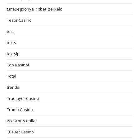
t.mesegodnya_1xbet_zerkalo
Tesor Casino
test
texts
textslp
Top Kasinot
Total
trends
Truelayer Casino
Trumo Casino
ts escorts dallas
TuzBet Casino