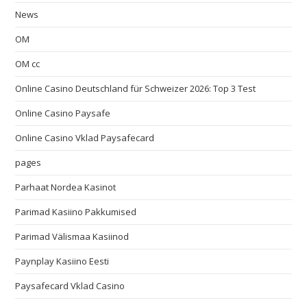
News
OM
OM cc
Online Casino Deutschland für Schweizer 2026: Top 3 Test
Online Casino Paysafe
Online Casino Vklad Paysafecard
pages
Parhaat Nordea Kasinot
Parimad Kasiino Pakkumised
Parimad Välismaa Kasiinod
Paynplay Kasiino Eesti
Paysafecard Vklad Casino