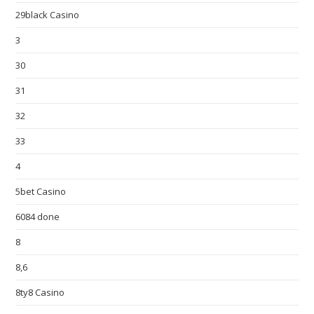
29black Casino
3
30
31
32
33
4
5bet Casino
6084 done
8
8,6
8ty8 Casino