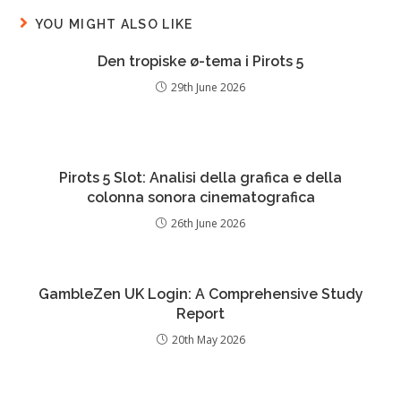
YOU MIGHT ALSO LIKE
Den tropiske ø-tema i Pirots 5
29th June 2026
Pirots 5 Slot: Analisi della grafica e della
colonna sonora cinematografica
26th June 2026
GambleZen UK Login: A Comprehensive Study
Report
20th May 2026