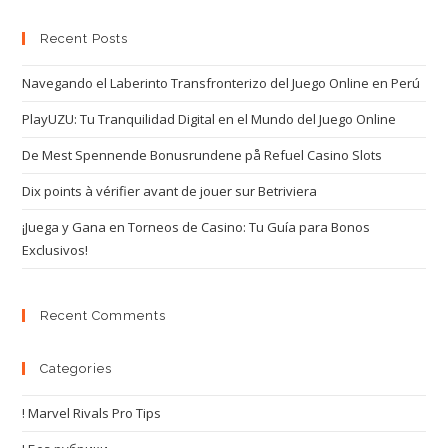
Recent Posts
Navegando el Laberinto Transfronterizo del Juego Online en Perú
PlayUZU: Tu Tranquilidad Digital en el Mundo del Juego Online
De Mest Spennende Bonusrundene på Refuel Casino Slots
Dix points à vérifier avant de jouer sur Betriviera
¡Juega y Gana en Torneos de Casino: Tu Guía para Bonos
Exclusivos!
Recent Comments
Categories
! Marvel Rivals Pro Tips