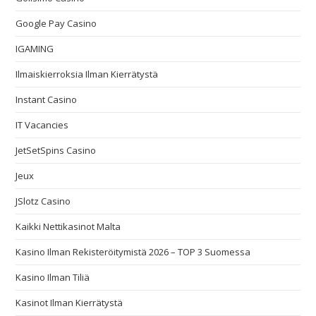
Google Pay Casino
IGAMING
Ilmaiskierroksia Ilman Kierrätystä
Instant Casino
IT Vacancies
JetSetSpins Casino
Jeux
JSlotz Casino
Kaikki Nettikasinot Malta
Kasino Ilman Rekisteröitymistä 2026 – TOP 3 Suomessa
Kasino Ilman Tiliä
Kasinot Ilman Kierrätystä