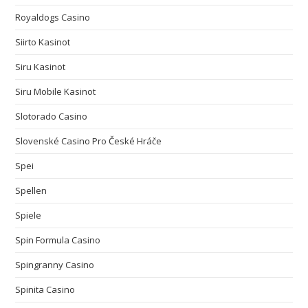
Royaldogs Casino
Siirto Kasinot
Siru Kasinot
Siru Mobile Kasinot
Slotorado Casino
Slovenské Casino Pro České Hráče
Spei
Spellen
Spiele
Spin Formula Casino
Spingranny Casino
Spinita Casino