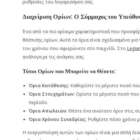
ρυθμίσεις του λογαριασμού σας.
Διαχείριση Ορίων: Ο Σύμμαχος του Υπεύθυν
Ένα από τα πιο κρίσιμα χαρακτηριστικά που προσφέρ
θέσπισης ορίων. Αυτά τα όρια είναι σχεδιασμένα γι
του χρόνου που αφιερώνετε στο παιχνίδι. Στο
Legia
ανάλογα με τις ανάγκες σας.
Τύποι Ορίων που Μπορείτε να Θέσετε:
Όρια Κατάθεσης:
Καθορίστε το μέγιστο ποσό που 
Όρια Στοιχημάτων:
Ορίστε το μέγιστο ποσό που 
περίοδο.
Όρια Απωλειών:
Θέστε ένα ανώτατο όριο στις συν
Όρια Χρόνου Συνεδρίας:
Ρυθμίστε πόσο χρόνο μπ
Η ενεργοποίηση αυτών των ορίων είναι μια απλή δι