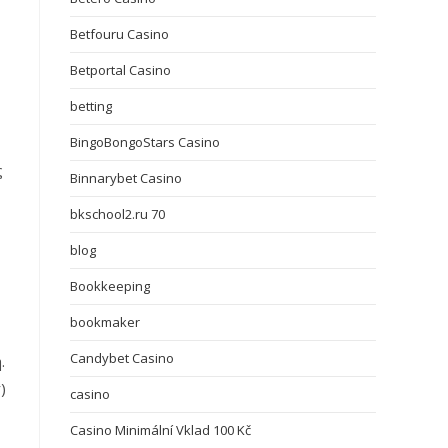
Betfouru Casino
Betportal Casino
betting
BingoBongoStars Casino
ς
Binnarybet Casino
bkschool2.ru 70
blog
Bookkeeping
bookmaker
Candybet Casino
.
)
casino
Casino Minimální Vklad 100 Kč