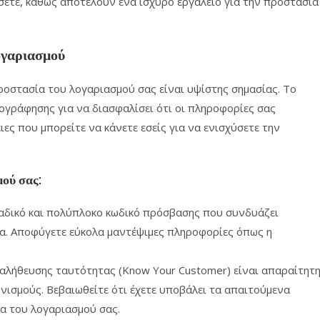
σετε, καθώς αποτελούν ένα ισχυρό εργαλείο για την προστασία
ογαριασμού
οστασία του λογαριασμού σας είναι υψίστης σημασίας. Το
ογράφησης για να διασφαλίσει ότι οι πληροφορίες σας
ες που μπορείτε να κάνετε εσείς για να ενισχύσετε την
ού σας:
αδικό και πολύπλοκο κωδικό πρόσβασης που συνδυάζει
λα. Αποφύγετε εύκολα μαντέψιμες πληροφορίες όπως η
αλήθευσης ταυτότητας (Know Your Customer) είναι απαραίτητ
νισμούς. Βεβαιωθείτε ότι έχετε υποβάλει τα απαιτούμενα
ία του λογαριασμού σας.