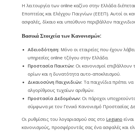
Η λειτουργία των online καζίνο στην Ελλάδα διέπετ
Εποπτείας και Ελέγχου Παιγνίων (ΕΕΕΠ). Αυτοί οι κ
ασφαλές, δίκαιο και υπεύθυνο περιβάλλον παιχνιδιο
Βασικά Στοιχεία των Κανονισμών:
Αδειοδότηση:
Μόνο οι εταιρείες που έχουν λάβε
υπηρεσίες online τζόγου στην Ελλάδα.
Προστασία Παικτών:
Οι κανονισμοί επιβάλλουν 
ορίων και η δυνατότητα αυτο-αποκλεισμού.
Δικαιοσύνη Παιχνιδιών:
Τα παιχνίδια πρέπει να 
αλγορίθμους τυχαίων αριθμών.
Προστασία Δεδομένων:
Οι πάροχοι υποχρεούντα
σύμφωνα με τον Γενικό Κανονισμό Προστασίας Δ
Οι ρυθμίσεις του λογαριασμού σας στο
Legiano
είναι
κανονισμούς, προσφέροντάς σας ένα ασφαλές και ελ