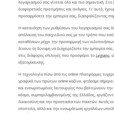
λογαριασμού σας γίνεται όλο και πιο σημαντική. Στο
διαφορετικές προτιμήσεις και ανάγκες. Γι’ αυτό, έχ
προσαρμόσετε την εμπειρία σας, διασφαλίζοντας πα
Η κατανόηση των ρυθμίσεων του λογαριασμού σας δεν 
απόλαυση του παιχνιδιού σας με τον τρόπο που εσεί
καταθέσεων μέχρι την προσαρμογή των ειδοποιήσεων
δίνουν τη δύναμη να διαχειρίζεστε την εμπειρία σα
στις διάφορες επιλογές που προσφέρει το
Legiano
, 
εξατομίκευσης.
Η τεχνολογία πίσω από τις online πλατφόρμες τυχερ
γραφικά των πρώτων online καζίνο, φτάσαμε σήμερα σ
και ενσωματωμένες λειτουργίες που βελτιώνουν την 
κόσμο, συμπεριλαμβανομένης της Ελλάδας, εργάζοντα
δικαιοσύνη και την προστασία των παικτών. Αυτές ο
εποπτεία, αλλά και την ενσωμάτωση εργαλείων υπεύθ