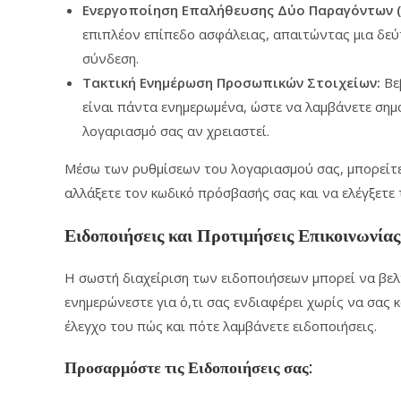
Ενεργοποίηση Επαλήθευσης Δύο Παραγόντων (
επιπλέον επίπεδο ασφάλειας, απαιτώντας μια δεύτ
σύνδεση.
Τακτική Ενημέρωση Προσωπικών Στοιχείων:
Βεβ
είναι πάντα ενημερωμένα, ώστε να λαμβάνετε σημα
λογαριασμό σας αν χρειαστεί.
Μέσω των ρυθμίσεων του λογαριασμού σας, μπορείτε 
αλλάξετε τον κωδικό πρόσβασής σας και να ελέγξετε 
Ειδοποιήσεις και Προτιμήσεις Επικοινωνίας
Η σωστή διαχείριση των ειδοποιήσεων μπορεί να βελ
ενημερώνεστε για ό,τι σας ενδιαφέρει χωρίς να σας
έλεγχο του πώς και πότε λαμβάνετε ειδοποιήσεις.
Προσαρμόστε τις Ειδοποιήσεις σας: