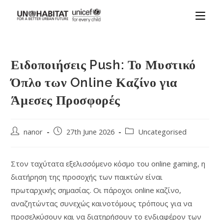
Ειδοποιήσεις Push: Το Μυστικό
Όπλο των Online Καζίνο για
Άμεσες Προσφορές
nanor
27th June 2026
Uncategorised
Στον ταχύτατα εξελισσόμενο κόσμο του online gaming, η
διατήρηση της προσοχής των παικτών είναι
πρωταρχικής σημασίας. Οι πάροχοι online καζίνο,
αναζητώντας συνεχώς καινοτόμους τρόπους για να
προσελκύσουν και να διατηρήσουν το ενδιαφέρον των