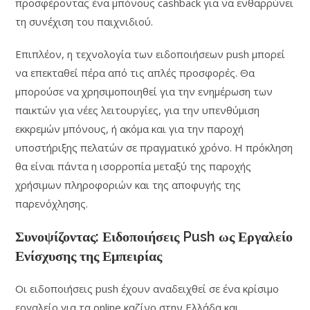
προσφέροντας ένα μπόνους cashback για να ενθαρρύνει
τη συνέχιση του παιχνιδιού.
Επιπλέον, η τεχνολογία των ειδοποιήσεων push μπορεί
να επεκταθεί πέρα από τις απλές προσφορές. Θα
μπορούσε να χρησιμοποιηθεί για την ενημέρωση των
παικτών για νέες λειτουργίες, για την υπενθύμιση
εκκρεμών μπόνους, ή ακόμα και για την παροχή
υποστήριξης πελατών σε πραγματικό χρόνο. Η πρόκληση
θα είναι πάντα η ισορροπία μεταξύ της παροχής
χρήσιμων πληροφοριών και της αποφυγής της
παρενόχλησης.
Συνοψίζοντας: Ειδοποιήσεις Push ως Εργαλείο
Ενίσχυσης της Εμπειρίας
Οι ειδοποιήσεις push έχουν αναδειχθεί σε ένα κρίσιμο
εργαλείο για τα online καζίνο στην Ελλάδα και