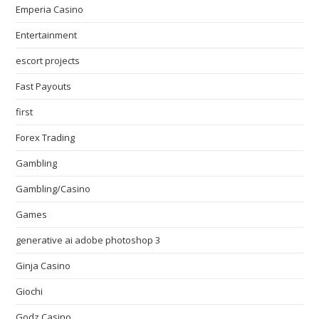
Emperia Casino
Entertainment
escort projects
Fast Payouts
first
Forex Trading
Gambling
Gambling/Casino
Games
generative ai adobe photoshop 3
Ginja Casino
Giochi
Godz Casino