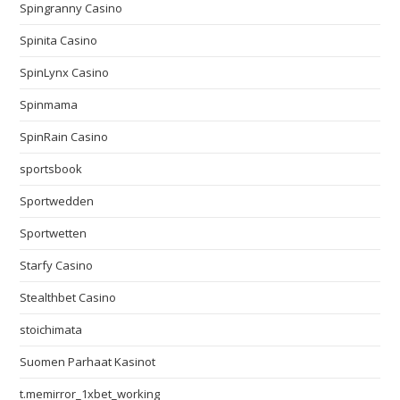
Spingranny Casino
Spinita Casino
SpinLynx Casino
Spinmama
SpinRain Casino
sportsbook
Sportwedden
Sportwetten
Starfy Casino
Stealthbet Casino
stoichimata
Suomen Parhaat Kasinot
t.memirror_1xbet_working