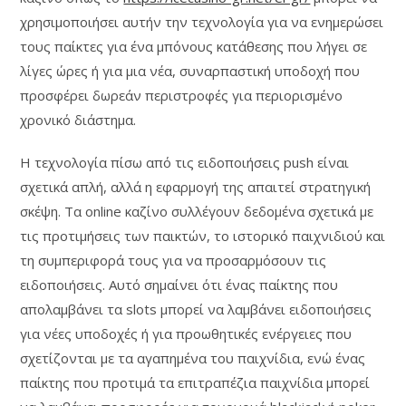
χρησιμοποιήσει αυτήν την τεχνολογία για να ενημερώσει
τους παίκτες για ένα μπόνους κατάθεσης που λήγει σε
λίγες ώρες ή για μια νέα, συναρπαστική υποδοχή που
προσφέρει δωρεάν περιστροφές για περιορισμένο
χρονικό διάστημα.
Η τεχνολογία πίσω από τις ειδοποιήσεις push είναι
σχετικά απλή, αλλά η εφαρμογή της απαιτεί στρατηγική
σκέψη. Τα online καζίνο συλλέγουν δεδομένα σχετικά με
τις προτιμήσεις των παικτών, το ιστορικό παιχνιδιού και
τη συμπεριφορά τους για να προσαρμόσουν τις
ειδοποιήσεις. Αυτό σημαίνει ότι ένας παίκτης που
απολαμβάνει τα slots μπορεί να λαμβάνει ειδοποιήσεις
για νέες υποδοχές ή για προωθητικές ενέργειες που
σχετίζονται με τα αγαπημένα του παιχνίδια, ενώ ένας
παίκτης που προτιμά τα επιτραπέζια παιχνίδια μπορεί