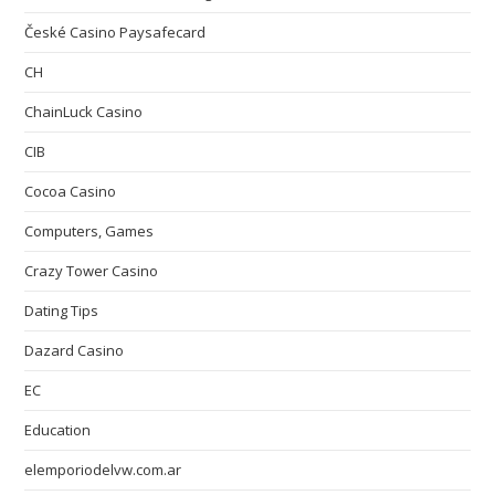
České Casino Paysafecard
CH
ChainLuck Casino
CIB
Cocoa Casino
Computers, Games
Crazy Tower Сasino
Dating Tips
Dazard Casino
EC
Education
elemporiodelvw.com.ar