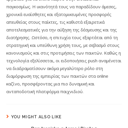
παγκοσμίως. Η ικανότητά τους να παραδίδουν άμεσες,
χρονικά ευαίσθητες και εξατομικευμένες προσφορές
απευθείας στους παίκτες, τις καθιστά εξαιρετικά
αποτελεσματικές για την αύξηση της δέσμευσης και της
διατήρησης. Ωστόσο, η επιτυχία τους εξαρτάται από τη
στρατηγική και υπεύθυνη χρήση τους, με σεβασμό στους
κανονισμούς και στις προτιμήσεις των παικτών. Καθώς η
τεχνολογία εξελίσσεται, οι ειδοποιήσεις push αναμένεται
να διαδραματίσουν ακόμα μεγαλύτερο ρόλο στη
διαμόρφωση της εμπειρίας των παικτών στα online
καζίνο, προσφέροντας μια πιο δυναμική και
ανταποδοτική πλατφόρμα παιχνιδιού.
YOU MIGHT ALSO LIKE