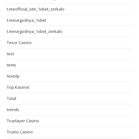
t.meofficial_site_1xbet_zerkalo
t.mesegodnya_1xbet
t.mesegodnya_1xbet_zerkalo
Tesor Casino
test
texts
textslp
Top Kasinot
Total
trends
Truelayer Casino
Trumo Casino