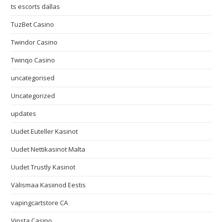
ts escorts dallas
TuzBet Casino
Twindor Casino
Twinqo Casino
uncategorised
Uncategorized
updates
Uudet Euteller Kasinot
Uudet Nettikasinot Malta
Uudet Trustly Kasinot
Välismaa Kasiinod Eestis
vapingcartstore CA
Vipsta Casino