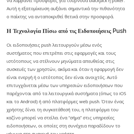
να λαμβάνει προσφορές για τουρνουά blackjack ή poker.
Αυτή η εξατομίκευση αυξάνει σημαντικά την πιθανότητα
ο παίκτης να ανταποκριθεί θετικά στην προσφορά.
Η Τεχνολογία Πίσω από τις Ειδοποιήσεις Push
Οι ειδοποιήσεις push λειτουργούν μέσω ενός
συστήματος που επιτρέπει στις εφαρμογές και τους
ιστότοπους να στέλνουν μηνύματα απευθείας στις
συσκευές των χρηστών, ακόμα και όταν η εφαρμογή δεν
είναι ενεργή ή ο ιστότοπος δεν είναι ανοιχτός. Αυτό
επιτυγχάνεται μέσω των υπηρεσιών ειδοποιήσεων που
παρέχονται από τα λειτουργικά συστήματα (όπως το iOS
και το Android) ή από πλατφόρμες web push. Όταν ένας
χρήστης δίνει τη συγκατάθεσή του, η πλατφόρμα του
καζίνο μπορεί να στείλει ένα “σήμα” στις υπηρεσίες
ειδοποιήσεων, οι οποίες στη συνέχεια παραδίδουν το
μήνυμα στη συσκευή του χρήστη.