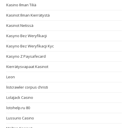
Kasino Ilman Tiliä
Kasinot Ilman Kierrätystä
Kasinot Netissä
Kasyno Bez Weryfikacji
Kasyno Bez Weryfikacji Kyc
Kasyno Z Paysafecard
Kierrätysvapaat Kasinot
Leon
listcrawler corpus christi
LolaJack Casino
lotohelp.ru 80
Lussurio Casino