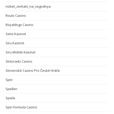
riobet_zerkalo_na_segodnya
Roulo Casino
Royaldogs Casino
Siirto Kasinot
Siru Kasinot
Siru Mobile Kasinot
Slotorado Casino
Slovenské Casino Pro České Hráče
Spei
Spellen
Spiele
Spin Formula Casino