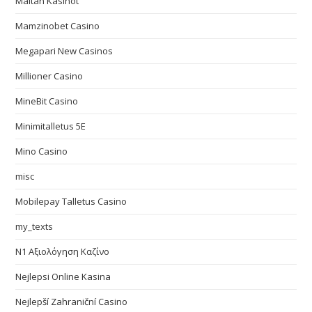
Maltan Kasinot
Mamzinobet Casino
Megapari New Casinos
Millioner Casino
MineBit Casino
Minimitalletus 5E
Mino Casino
misc
Mobilepay Talletus Casino
my_texts
N1 Αξιολόγηση Καζίνο
Nejlepsi Online Kasina
Nejlepší Zahraniční Casino