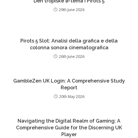
Den tropiske ø-tema i Pirots 5
29th June 2026
Pirots 5 Slot: Analisi della grafica e della
colonna sonora cinematografica
26th June 2026
GambleZen UK Login: A Comprehensive Study
Report
20th May 2026
Navigating the Digital Realm of Gaming: A
Comprehensive Guide for the Discerning UK
Player