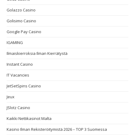
Golazzo Casino
Golisimo Casino
Google Pay Casino
IGAMING
Ilmaiskierroksia Ilman Kierrätystä
Instant Casino
IT Vacancies
JetSetSpins Casino
Jeux
JSlotz Casino
Kaikki Nettikasinot Malta
Kasino Ilman Rekisteröitymistä 2026 – TOP 3 Suomessa