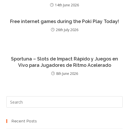
14th June 2026
Free internet games during the Poki Play Today!
26th July 2026
Sportuna – Slots de Impact Rápido y Juegos en
Vivo para Jugadores de Ritmo Acelerado
8th June 2026
Recent Posts