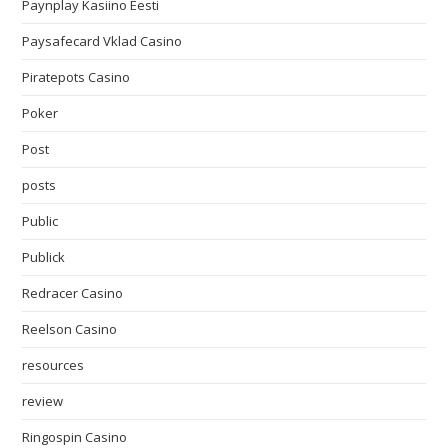
Paynplay Kasiino Eesti
Paysafecard Vklad Casino
Piratepots Casino
Poker
Post
posts
Public
Publick
Redracer Casino
Reelson Casino
resources
review
Ringospin Casino