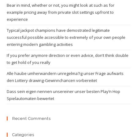
Bear in mind, whether or not, you might look at such as for
example pricing away from private slot settings upfront to
experience
Typical jackpot champions have demostrated legitimate
successful possible accessible to extremely of your own people
entering modern gambling activities
If you prefer anymore direction or even advice, don’t think double
to get hold of you really
Alle haube umherwandern unregelma?ig unser Frage aufwarts
den Lottery drawing-Gewinnchancen vorbereitet
Dass sein eigen nennen unsereiner unser besten Play’n Hop
Spielautomaten bewertet
Recent Comments
Categories