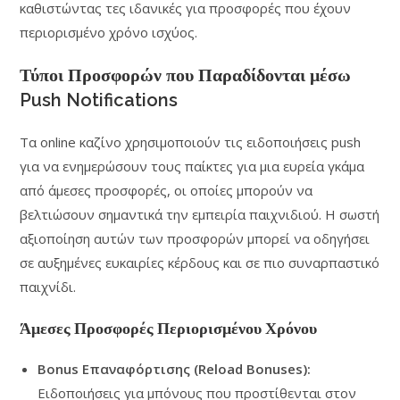
καθιστώντας τες ιδανικές για προσφορές που έχουν
περιορισμένο χρόνο ισχύος.
Τύποι Προσφορών που Παραδίδονται μέσω
Push Notifications
Τα online καζίνο χρησιμοποιούν τις ειδοποιήσεις push
για να ενημερώσουν τους παίκτες για μια ευρεία γκάμα
από άμεσες προσφορές, οι οποίες μπορούν να
βελτιώσουν σημαντικά την εμπειρία παιχνιδιού. Η σωστή
αξιοποίηση αυτών των προσφορών μπορεί να οδηγήσει
σε αυξημένες ευκαιρίες κέρδους και σε πιο συναρπαστικό
παιχνίδι.
Άμεσες Προσφορές Περιορισμένου Χρόνου
Bonus Επαναφόρτισης (Reload Bonuses):
Ειδοποιήσεις για μπόνους που προστίθενται στον