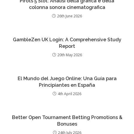
Pirots 5 Slot: Analisi della grafica e della
colonna sonora cinematografica
26th June 2026
GambleZen UK Login: A Comprehensive Study
Report
20th May 2026
El Mundo del Juego Online: Una Guía para
Principiantes en España
4th April 2026
Better Open Tournament Betting Promotions &
Bonuses
24th July 2026