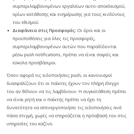
συμπεριλαμβανομένων εργαλείων αυτο-αποκλεισμού,
ορίων κατάθεσης και ενημέρωσης για τους κινδύνους
του εθισμού.
Διαφάνεια στις Προσφορές:
Οι όροι και οι
προϋποθέσεις για όλες τις προσφορές,
συμπεριλαμβανομένων αυτών που παραδίδονται
μέσω push notifications, πρέπει να είναι σαφείς και
εύκολα προσβάσιμοι.
Όσον αφορά τις ειδοποιήσεις push, οι κανονισμοί
διασφαλίζουν ότι οι παίκτες έχουν τον πλήρη έλεγχο
του αν θέλουν να τις λαμβάνουν. Η συγκατάθεση πρέπει
να είναι ρητή και ο παίκτης πρέπει να έχει τη
δυνατότητα να απενεργοποιήσει τις ειδοποιήσεις ανά
πάσα στιγμή, χωρίς να επηρεάζεται η πρόσβασή του στις
υπηρεσίες του καζίνο.