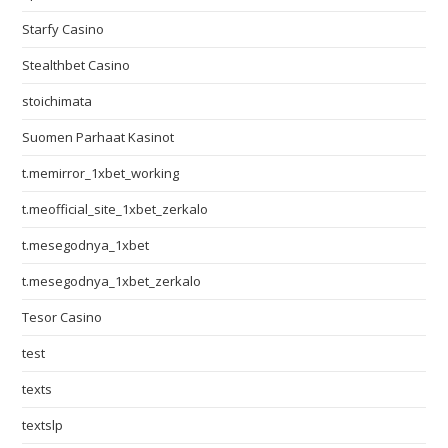
Starfy Casino
Stealthbet Casino
stoichimata
Suomen Parhaat Kasinot
t.memirror_1xbet_working
t.meofficial_site_1xbet_zerkalo
t.mesegodnya_1xbet
t.mesegodnya_1xbet_zerkalo
Tesor Casino
test
texts
textslp