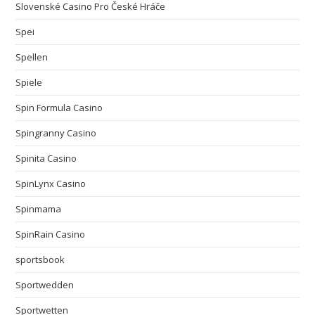
Slovenské Casino Pro České Hráče
Spei
Spellen
Spiele
Spin Formula Casino
Spingranny Casino
Spinita Casino
SpinLynx Casino
Spinmama
SpinRain Casino
sportsbook
Sportwedden
Sportwetten