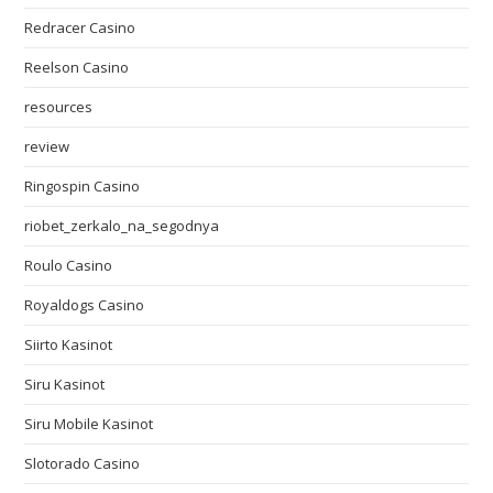
Redracer Casino
Reelson Casino
resources
review
Ringospin Casino
riobet_zerkalo_na_segodnya
Roulo Casino
Royaldogs Casino
Siirto Kasinot
Siru Kasinot
Siru Mobile Kasinot
Slotorado Casino