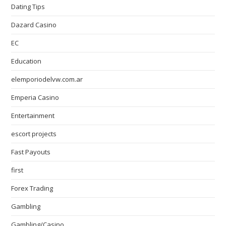
Dating Tips
Dazard Casino
EC
Education
elemporiodelvw.com.ar
Emperia Casino
Entertainment
escort projects
Fast Payouts
first
Forex Trading
Gambling
Gambling/Casino