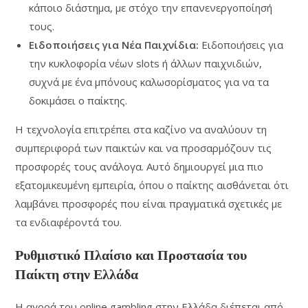
κάποιο διάστημα, με στόχο την επανενεργοποίησή
τους.
Ειδοποιήσεις για Νέα Παιχνίδια:
Ειδοποιήσεις για
την κυκλοφορία νέων slots ή άλλων παιχνιδιών,
συχνά με ένα μπόνους καλωσορίσματος για να τα
δοκιμάσει ο παίκτης.
Η τεχνολογία επιτρέπει στα καζίνο να αναλύουν τη
συμπεριφορά των παικτών και να προσαρμόζουν τις
προσφορές τους ανάλογα. Αυτό δημιουργεί μια πιο
εξατομικευμένη εμπειρία, όπου ο παίκτης αισθάνεται ότι
λαμβάνει προσφορές που είναι πραγματικά σχετικές με
τα ενδιαφέροντά του.
Ρυθμιστικό Πλαίσιο και Προστασία του
Παίκτη στην Ελλάδα
Η αγορά του online gambling στην Ελλάδα διέπεται από