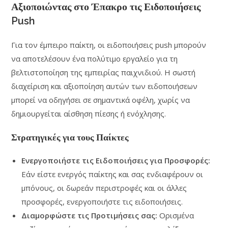
Αξιοποιώντας στο Έπακρο τις Ειδοποιήσεις
Push
Για τον έμπειρο παίκτη, οι ειδοποιήσεις push μπορούν
να αποτελέσουν ένα πολύτιμο εργαλείο για τη
βελτιστοποίηση της εμπειρίας παιχνιδιού. Η σωστή
διαχείριση και αξιοποίηση αυτών των ειδοποιήσεων
μπορεί να οδηγήσει σε σημαντικά οφέλη, χωρίς να
δημιουργείται αίσθηση πίεσης ή ενόχλησης.
Στρατηγικές για τους Παίκτες
Ενεργοποιήστε τις Ειδοποιήσεις για Προσφορές:
Εάν είστε ενεργός παίκτης και σας ενδιαφέρουν οι
μπόνους, οι δωρεάν περιστροφές και οι άλλες
προσφορές, ενεργοποιήστε τις ειδοποιήσεις.
Διαμορφώστε τις Προτιμήσεις σας:
Ορισμένα