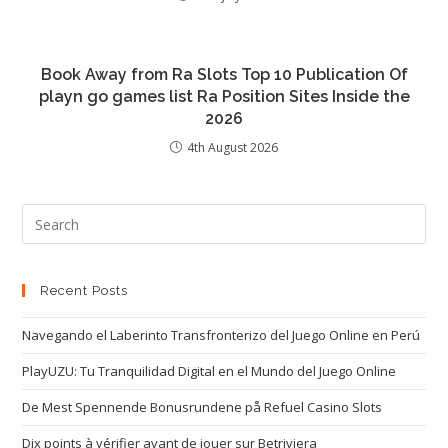
Book Away from Ra Slots Top 10 Publication Of
playn go games list Ra Position Sites Inside the
2026
4th August 2026
Recent Posts
Navegando el Laberinto Transfronterizo del Juego Online en Perú
PlayUZU: Tu Tranquilidad Digital en el Mundo del Juego Online
De Mest Spennende Bonusrundene på Refuel Casino Slots
Dix points à vérifier avant de jouer sur Betriviera