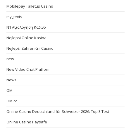
Mobilepay Talletus Casino
my_texts
N1 Αξιολόγηση Καζίνο
Nejlepsi Online Kasina
Nejlepší Zahraniční Casino
new
New Video Chat Platform
News
OM
OM cc
Online Casino Deutschland für Schweizer 2026: Top 3 Test
Online Casino Paysafe