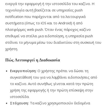
ενεργά την εφαρμογή ή την ιστοσελίδα του καζίνο. Η
τεχνολογία αυτή βασίζεται σε υπηρεσίες push
notification που παρέχονται από τα λειτουργικά
συστήματα (όπως το iOS και το Android) ή από
πλατφόρμες web push. Όταν ένας πάροχος καζίνο
επιθυμεί να στείλει μια ειδοποίηση, η υπηρεσία push
στέλνει το μήνυμα μέσω του διαδικτύου στη συσκευή του
χρήστη.
Πώς Λειτουργεί η Διαδικασία
Ενεργοποίηση:
Ο χρήστης πρέπει να δώσει τη
συγκατάθεσή του για να λαμβάνει ειδοποιήσεις από
το καζίνο. Αυτό συνήθως γίνεται κατά την πρώτη
χρήση της εφαρμογής ή την πρώτη επίσκεψη στην
ιστοσελίδα.
Στόχευση:
Τα καζίνο χρησιμοποιούν δεδομένα