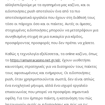
αλληλεπιδρούμε με τα αγαπημένα μας καζίνο, και οι
ειδοποιήσεις push αποτελούν ένα από τα πιο
αποτελεσματικά εργαλεία που έχουν στη διάθεσή τους
τόσο οι πάροχοι όσο και οι παίκτες. Αυτές οι άμεσες,
στοχευμένες ειδοποιήσεις μπορούν να μετατρέψουν μια
συνηθισμένη στιγμή σε μια ευκαιρία για κέρδος,
προσφέροντας προσφορές που δεν πρέπει να χάσετε.
Καθώς η τεχνολογία εξελίσσεται, τα online καζίνο, όπως
το
https://amunracasino.net.gr/el/
, έχουν υιοθετήσει
καινοτόμες στρατηγικές για να διατηρούν τους παίκτες
τους αφοσιωμένους και ενήμερους. Οι ειδοποιήσεις
push, όταν χρησιμοποιούνται σωστά, δεν είναι απλώς
ένα ενοχλητικό μήνυμα, αλλά ένα ισχυρό εργαλείο
επικοινωνίας που μπορεί να προσφέρει σημαντικά
οφέλη. Για τον έμπειρο παίκτη, η κατανόηση του πώς
λειτουργούν αυτές οι ειδοποιήσεις και πώς να τις