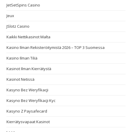
JetSetSpins Casino
Jeux
JSlotz Casino
Kaikki Nettikasinot Malta
Kasino Ilman Rekisteröitymistä 2026 – TOP 3 Suomessa
Kasino Ilman Tiliä
Kasinot Ilman Kierrätystä
Kasinot Netissä
Kasyno Bez Weryfikacji
Kasyno Bez Weryfikacji Kyc
Kasyno Z Paysafecard
Kierrätysvapaat Kasinot