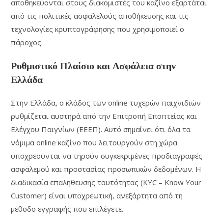
αποθηκεύονται στους διακομιστές του καζίνο εξαρτάται
από τις πολιτικές ασφαλελούς αποθήκευσης και τις
τεχνολογίες κρυπτογράφησης που χρησιμοποιεί ο
πάροχος.
Ρυθμιστικό Πλαίσιο και Ασφάλεια στην
Ελλάδα
Στην Ελλάδα, ο κλάδος των online τυχερών παιχνιδιών
ρυθμίζεται αυστηρά από την Επιτροπή Εποπτείας και
Ελέγχου Παιγνίων (ΕΕΕΠ). Αυτό σημαίνει ότι όλα τα
νόμιμα online καζίνο που λειτουργούν στη χώρα
υποχρεούνται να τηρούν συγκεκριμένες προδιαγραφές
ασφαλεμού και προστασίας προσωπικών δεδομένων. Η
διαδικασία επαλήθευσης ταυτότητας (KYC – Know Your
Customer) είναι υποχρεωτική, ανεξάρτητα από τη
μέθοδο εγγραφής που επιλέγετε.