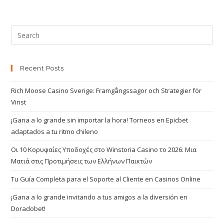
Recent Posts
Rich Moose Casino Sverige: Framgångssagor och Strategier för
Vinst
¡Gana a lo grande sin importar la hora! Torneos en Epicbet
adaptados a tu ritmo chileno
Οι 10 Κορυφαίες Υποδοχές στο Winstoria Casino το 2026: Μια
Ματιά στις Προτιμήσεις των Ελλήνων Παικτών
Tu Guía Completa para el Soporte al Cliente en Casinos Online
¡Gana a lo grande invitando a tus amigos a la diversión en
Doradobet!