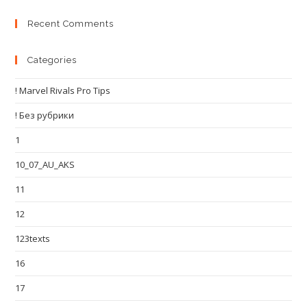
Recent Comments
Categories
! Marvel Rivals Pro Tips
! Без рубрики
1
10_07_AU_AKS
11
12
123texts
16
17