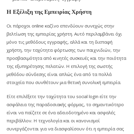
Η Εξέλιξη της Εμπειρίας Χρήστη
Οι πάροχοι online καζίνο επενδύουν συνεχώς στην
βελτίωση της εμπειρίας χρήστη. Αυτό περιλαμβάνει όχι
μόνο τις μεθόδους εγγραφής, αλλά και τη διεπαφή
χρήστη, την ταχύτητα φόρτωσης των παιχνιδιών, την
προσβασιμότητα από κινητές συσκευές και την ποιότητα
της εξυπηρέτησης πελατών. Η επιλογή της σωστής
μεθόδου σύνδεσης είναι απλώς ένα από τα πολλά
στοιχεία που συνθέτουν μια θετική συνολική εμπειρία.
Είτε επιλέξετε την ταχύτητα του social login είτε την
ασφάλεια της παραδοσιακής φόρμας, το σημαντικότερο
είναι να παίζετε σε ένα αδειοδοτημένο και ασφαλές
περιβάλλον. Η τεχνολογία και οι κανονισμοί
συνεργάζονται για να διασφαλίσουν ότι η εμπειρία σας