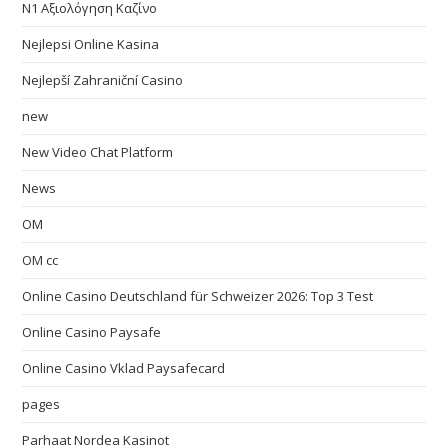
N1 Αξιολόγηση Καζίνο
Nejlepsi Online Kasina
Nejlepší Zahraniční Casino
new
New Video Chat Platform
News
OM
OM cc
Online Casino Deutschland für Schweizer 2026: Top 3 Test
Online Casino Paysafe
Online Casino Vklad Paysafecard
pages
Parhaat Nordea Kasinot