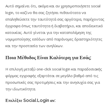
Αυτό σημαίνει ότι, ακόμα και αν χρησιμοποιήσετε social
login, το καζίνο θα σας ζητήσει πιθανότατα να
επαληθεύσετε την ταυτότητά σας αργότερα, παρέχοντας
έγγραφα όπως ταυτότητα ή διαβατήριο, και αποδεικτικό
κατοικίας. Αυτό γίνεται για την καταπολέμηση της
νομιμοποίησης εσόδων από παράνομες δραστηριότητες
και την προστασία των ανηλίκων.
Ποια Μέθοδος Είναι Καλύτερη για Εσάς;
Η επιλογή μεταξύ one-click social login και παραδοσιακής
φόρμας εγγραφής εξαρτάται σε μεγάλο βαθμό από τις
προσωπικές σας προτιμήσεις και την ανησυχία σας για
την ιδιωτικότητα.
Επιλέξτε Social Login αν: