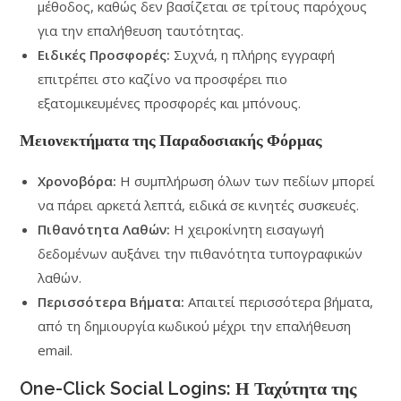
μέθοδος, καθώς δεν βασίζεται σε τρίτους παρόχους
για την επαλήθευση ταυτότητας.
Ειδικές Προσφορές:
Συχνά, η πλήρης εγγραφή
επιτρέπει στο καζίνο να προσφέρει πιο
εξατομικευμένες προσφορές και μπόνους.
Μειονεκτήματα της Παραδοσιακής Φόρμας
Χρονοβόρα:
Η συμπλήρωση όλων των πεδίων μπορεί
να πάρει αρκετά λεπτά, ειδικά σε κινητές συσκευές.
Πιθανότητα Λαθών:
Η χειροκίνητη εισαγωγή
δεδομένων αυξάνει την πιθανότητα τυπογραφικών
λαθών.
Περισσότερα Βήματα:
Απαιτεί περισσότερα βήματα,
από τη δημιουργία κωδικού μέχρι την επαλήθευση
email.
One-Click Social Logins: Η Ταχύτητα της