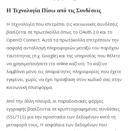
Η Τεχνολογία Πίσω από τις Συνδέσεις
Η τεχνολογία που επιτρέπει τις κοινωνικές συνδέσεις
βασίζεται σε πρωτόκολλα όπως το OAuth 2.0 και το
OpenID Connect. Αυτά τα πρωτόκολλα επιτρέπουν την
ασφαλή ανταλλαγή πληροφοριών μεταξύ του παρόχου
ταυτότητας (π.χ. Google) και της υπηρεσίας που θέλετε
να χρησιμοποιήσετε (το online καζίνο). Το καζίνο
λαμβάνει μόνο τις απαραίτητες πληροφορίες που έχετε
εγκρίνει, χωρίς να έχει πρόσβαση στον κωδικό σας στην
κοινωνική πλατφόρμα.
Από την άλλη πλευρά, οι παραδοσιακές φόρμες
εγγραφής βασίζονται σε κρυπτογραφημένες συνδέσεις
(SSL/TLS) για την προστασία των δεδομένων κατά τη
μεταφορά τους. Η ασφάλεια των δεδομένων που