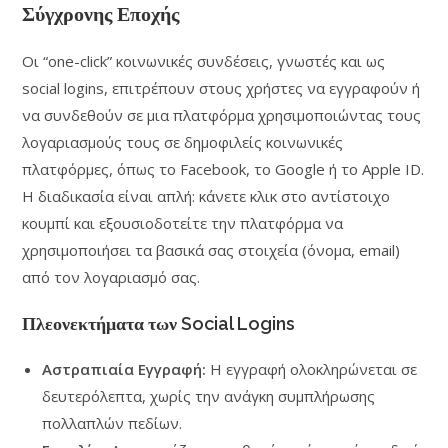
Σύγχρονης Εποχής
Οι “one-click” κοινωνικές συνδέσεις, γνωστές και ως
social logins, επιτρέπουν στους χρήστες να εγγραφούν ή
να συνδεθούν σε μια πλατφόρμα χρησιμοποιώντας τους
λογαριασμούς τους σε δημοφιλείς κοινωνικές
πλατφόρμες, όπως το Facebook, το Google ή το Apple ID.
Η διαδικασία είναι απλή: κάνετε κλικ στο αντίστοιχο
κουμπί και εξουσιοδοτείτε την πλατφόρμα να
χρησιμοποιήσει τα βασικά σας στοιχεία (όνομα, email)
από τον λογαριασμό σας.
Πλεονεκτήματα των Social Logins
Αστραπιαία Εγγραφή:
Η εγγραφή ολοκληρώνεται σε
δευτερόλεπτα, χωρίς την ανάγκη συμπλήρωσης
πολλαπλών πεδίων.