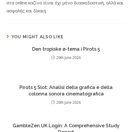
στα online καζίνο είναι όχι μόνο διασκεδαστική, αλλά και
ασφαλής και δίκαιη.
YOU MIGHT ALSO LIKE
Den tropiske ø-tema i Pirots 5
29th June 2026
Pirots 5 Slot: Analisi della grafica e della
colonna sonora cinematografica
26th June 2026
GambleZen UK Login: A Comprehensive Study