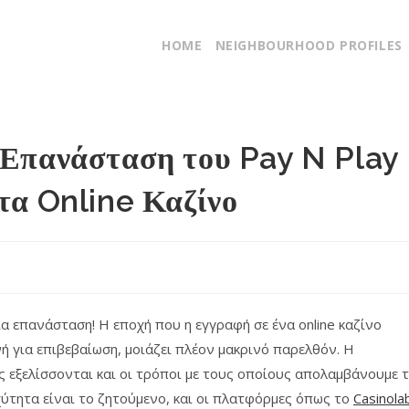
HOME
NEIGHBOURHOOD PROFILES
 Επανάσταση του Pay N Play
τα Online Καζίνο
μια επανάσταση! Η εποχή που η εγγραφή σε ένα online καζίνο
 για επιβεβαίωση, μοιάζει πλέον μακρινό παρελθόν. Η
ης εξελίσσονται και οι τρόποι με τους οποίους απολαμβάνουμε 
αχύτητα είναι το ζητούμενο, και οι πλατφόρμες όπως το
Casinola