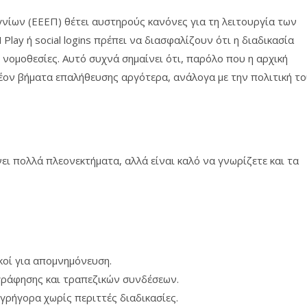
γνίων (ΕΕΕΠ) θέτει αυστηρούς κανόνες για τη λειτουργία των
lay ή social logins πρέπει να διασφαλίζουν ότι η διαδικασία
 νομοθεσίες. Αυτό συχνά σημαίνει ότι, παρόλο που η αρχική
έον βήματα επαλήθευσης αργότερα, ανάλογα με την πολιτική τ
ρνει πολλά πλεονεκτήματα, αλλά είναι καλό να γνωρίζετε και τα
κοί για απομνημόνευση.
ράφησης και τραπεζικών συνδέσεων.
γρήγορα χωρίς περιττές διαδικασίες.