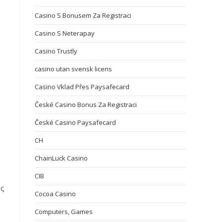
Casino S Bonusem Za Registraci
Casino S Neterapay
Casino Trustly
casino utan svensk licens
Casino Vklad Přes Paysafecard
České Casino Bonus Za Registraci
České Casino Paysafecard
CH
ChainLuck Casino
CIB
ης
Cocoa Casino
Computers, Games