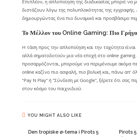
Επιπλέον, η απλοποίηση της διαδικασίας μπορεί να μ
διστάζουν λόγω της πολυπλοκότητας της εγγραφής. Α
δημιουργώντας ένα πιο δυναμικό και προσβάσιμο πε
Το Μέλλον του Online Gaming: Πιο Γρήγο
Η τάση προς την απλοποίηση και την ταχύτητα είναι σα
αλλά σηματοδοτούν μια νέα εποχή στο online gaming.
προσαρμόζονται, μπορούμε να περιμένουμε ακόμα πε
online καζίνο πιο ασφαλή, πιο βολική και, πάνω απ’ 
“Pay N Play” ή “Σύνδεση με Google”, ξέρετε ότι σας π
στον κόσμο του παιχνιδιού.
YOU MIGHT ALSO LIKE
Den tropiske ø-tema i Pirots 5
Pirots 5