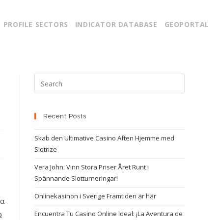
PROFILE SECTORS
INDICATOR DATABASE
GEOPORTAL
Recent Posts
Skab den Ultimative Casino Aften Hjemme med
Slotrize
Vera John: Vinn Stora Priser Året Runt i
Spännande Slotturneringar!
Onlinekasinon i Sverige Framtiden är här
τα
b
Encuentra Tu Casino Online Ideal: ¡La Aventura de