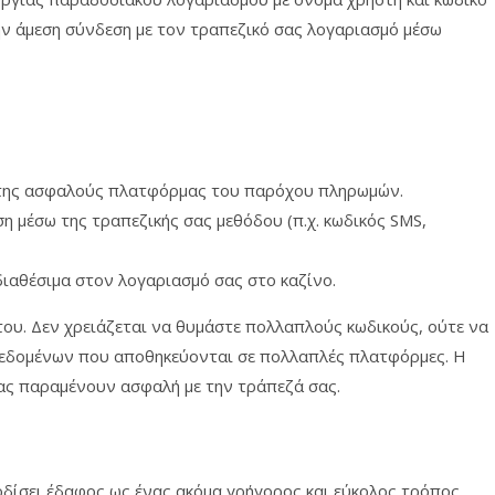
ην άμεση σύνδεση με τον τραπεζικό σας λογαριασμό μέσω
 της ασφαλούς πλατφόρμας του παρόχου πληρωμών.
η μέσω της τραπεζικής σας μεθόδου (π.χ. κωδικός SMS,
 διαθέσιμα στον λογαριασμό σας στο καζίνο.
του. Δεν χρειάζεται να θυμάστε πολλαπλούς κωδικούς, ούτε να
δεδομένων που αποθηκεύονται σε πολλαπλές πλατφόρμες. Η
σας παραμένουν ασφαλή με την τράπεζά σας.
κερδίσει έδαφος ως ένας ακόμα γρήγορος και εύκολος τρόπος