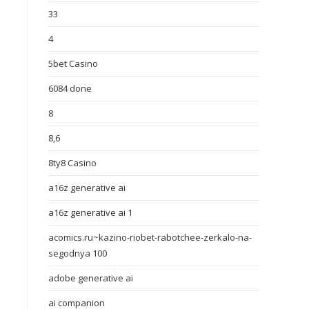
33
4
5bet Casino
6084 done
8
8,6
8ty8 Casino
a16z generative ai
a16z generative ai 1
acomics.ru~kazino-riobet-rabotchee-zerkalo-na-
segodnya 100
adobe generative ai
ai companion