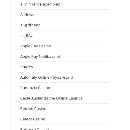
ai in finance examples 1
AI News
ai-girlfriend
all_BAz
Apple Pay Casino
Apple Pay Nettikasinot
articles
Automaty Online Paysafecard
ι
Bananzia Casino
Beste Ausländische Online Casinos
Betcleo Casino
Betero Casino
Betfouru Casino