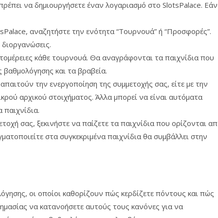
 πρέπει να δημιουργήσετε έναν λογαριασμό στο SlotsPalace. Εάν
tsPalace, αναζητήστε την ενότητα “Τουρνουά” ή “Προσφορές”.
ς διοργανώσεις.
τομέρειες κάθε τουρνουά. Θα αναγράφονται τα παιχνίδια που
ς βαθμολόγησης και τα βραβεία.
παιτούν την ενεργοποίηση της συμμετοχής σας, είτε με την
κρού αρχικού στοιχήματος. Άλλα μπορεί να είναι αυτόματα
α παιχνίδια.
τοχή σας, ξεκινήστε να παίζετε τα παιχνίδια που ορίζονται α
ματοποιείτε στα συγκεκριμένα παιχνίδια θα συμβάλλει στην
όγησης, οι οποίοι καθορίζουν πώς κερδίζετε πόντους και πώς
σημασίας να κατανοήσετε αυτούς τους κανόνες για να