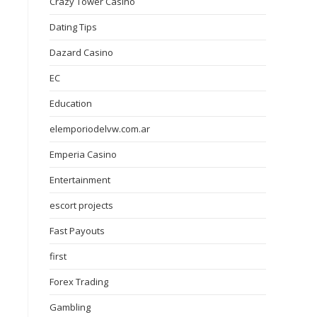
Crazy Tower Сasino
Dating Tips
Dazard Casino
EC
Education
elemporiodelvw.com.ar
Emperia Casino
Entertainment
escort projects
Fast Payouts
first
Forex Trading
Gambling