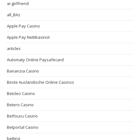
ai-girlfriend
all_BAz
Apple Pay Casino
Apple Pay Nettikasinot
articles
Automaty Online Paysafecard
Bananzia Casino
Beste Ausländische Online Casinos
Betcleo Casino
Betero Casino
Betfouru Casino
Betportal Casino
betting