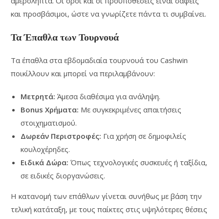
αμερόληπτα. Οι όροι και οι προϋποθέσεις είναι σαφείς
και προσβάσιμοι, ώστε να γνωρίζετε πάντα τι συμβαίνει.
Τα Έπαθλα των Τουρνουά
Τα έπαθλα στα εβδομαδιαία τουρνουά του Cashwin
ποικίλλουν και μπορεί να περιλαμβάνουν:
Μετρητά:
Άμεσα διαθέσιμα για ανάληψη.
Bonus Χρήματα:
Με συγκεκριμένες απαιτήσεις
στοιχηματισμού.
Δωρεάν Περιστροφές:
Για χρήση σε δημοφιλείς
κουλοχέρηδες.
Ειδικά Δώρα:
Όπως τεχνολογικές συσκευές ή ταξίδια,
σε ειδικές διοργανώσεις.
Η κατανομή των επάθλων γίνεται συνήθως με βάση την
τελική κατάταξη, με τους παίκτες στις υψηλότερες θέσεις