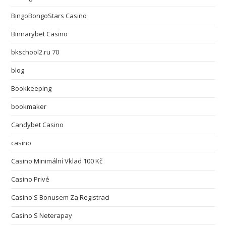
BingoBongoStars Casino
Binnarybet Casino
bkschool2.ru 70
blog
Bookkeeping
bookmaker
Candybet Casino
casino
Casino Minimální Vklad 100 Kč
Casino Privé
Casino S Bonusem Za Registraci
Casino S Neterapay