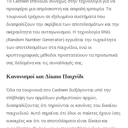
Το Cashwin επενδύει συνεχώς στην τεχνολογία για να
προσφέρει μια απρόσκοπτη και ασφαλή εμπειρία. Τα
τουρνουά τρέχουν σε εξελιγμένα συστήματα που
διασφαλίζουν την ακρίβεια των αποτελεσμάτων και την
ακεραιότητα του ανταγωνισμού. Η τεχνολογία RNG
(Random Number Generator) εγγυάται την τυχαιότητα
των αποτελεσμάτων στα παιχνίδια, ενώ οι
κρυπτογραφικές μέθοδοι προστατεύουν τα προσωπικά
σας δεδομένα και τις συναλλαγές σας.
Κανονισμοί και Δίκαιο Παιχνίδι
Όλα τα τουρνουά στο Cashwin διεξάγονται υπό την
επίβλεψη των αρμόδιων ρυθμιστικών αρχών,
διασφαλίζοντας ότι τηρούνται οι κανόνες του δικαίου
παιχνιδιού. Αυτό σημαίνει ότι όλοι οι παίκτες έχουν ίσες
ευκαιρίες και ότι τα αποτελέσματα είναι δίκαια και