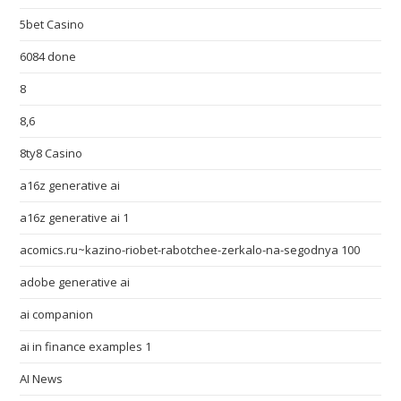
5bet Casino
6084 done
8
8,6
8ty8 Casino
a16z generative ai
a16z generative ai 1
acomics.ru~kazino-riobet-rabotchee-zerkalo-na-segodnya 100
adobe generative ai
ai companion
ai in finance examples 1
AI News