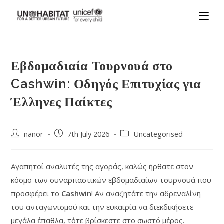
Εβδομαδιαία Τουρνουά στο
Cashwin: Οδηγός Επιτυχίας για
Έλληνες Παίκτες
nanor
7th July 2026
Uncategorised
Αγαπητοί αναλυτές της αγοράς, καλώς ήρθατε στον
κόσμο των συναρπαστικών εβδομαδιαίων τουρνουά που
προσφέρει το
Cashwin
! Αν αναζητάτε την αδρεναλίνη
του ανταγωνισμού και την ευκαιρία να διεκδικήσετε
μεγάλα έπαθλα, τότε βρίσκεστε στο σωστό μέρος.