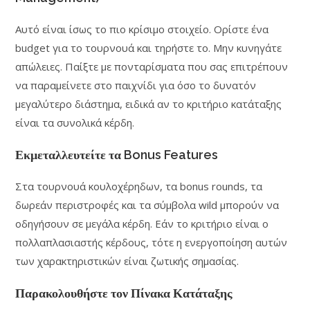
Αυτό είναι ίσως το πιο κρίσιμο στοιχείο. Ορίστε ένα
budget για το τουρνουά και τηρήστε το. Μην κυνηγάτε
απώλειες. Παίξτε με πονταρίσματα που σας επιτρέπουν
να παραμείνετε στο παιχνίδι για όσο το δυνατόν
μεγαλύτερο διάστημα, ειδικά αν το κριτήριο κατάταξης
είναι τα συνολικά κέρδη.
Εκμεταλλευτείτε τα Bonus Features
Στα τουρνουά κουλοχέρηδων, τα bonus rounds, τα
δωρεάν περιστροφές και τα σύμβολα wild μπορούν να
οδηγήσουν σε μεγάλα κέρδη. Εάν το κριτήριο είναι ο
πολλαπλασιαστής κέρδους, τότε η ενεργοποίηση αυτών
των χαρακτηριστικών είναι ζωτικής σημασίας.
Παρακολουθήστε τον Πίνακα Κατάταξης