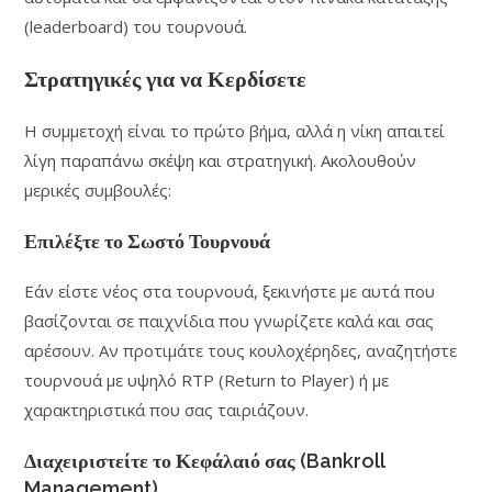
(leaderboard) του τουρνουά.
Στρατηγικές για να Κερδίσετε
Η συμμετοχή είναι το πρώτο βήμα, αλλά η νίκη απαιτεί
λίγη παραπάνω σκέψη και στρατηγική. Ακολουθούν
μερικές συμβουλές:
Επιλέξτε το Σωστό Τουρνουά
Εάν είστε νέος στα τουρνουά, ξεκινήστε με αυτά που
βασίζονται σε παιχνίδια που γνωρίζετε καλά και σας
αρέσουν. Αν προτιμάτε τους κουλοχέρηδες, αναζητήστε
τουρνουά με υψηλό RTP (Return to Player) ή με
χαρακτηριστικά που σας ταιριάζουν.
Διαχειριστείτε το Κεφάλαιό σας (Bankroll
Management)