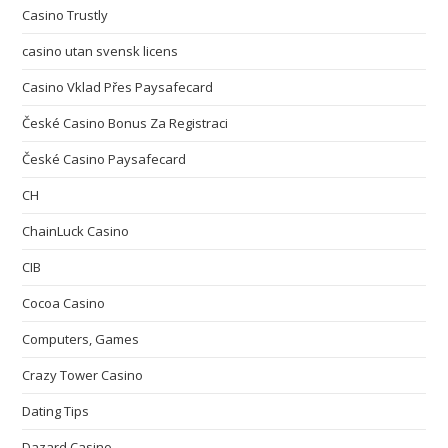
Casino Trustly
casino utan svensk licens
Casino Vklad Přes Paysafecard
České Casino Bonus Za Registraci
České Casino Paysafecard
CH
ChainLuck Casino
CIB
Cocoa Casino
Computers, Games
Crazy Tower Сasino
Dating Tips
Dazard Casino