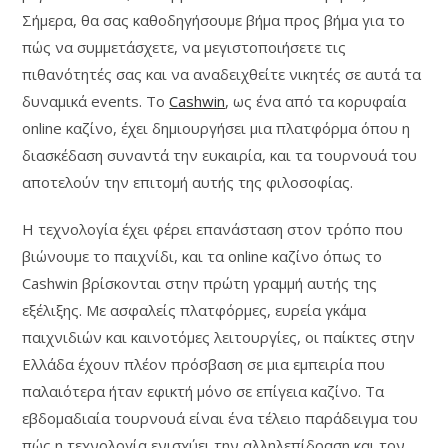
Σήμερα, θα σας καθοδηγήσουμε βήμα προς βήμα για το
πώς να συμμετάσχετε, να μεγιστοποιήσετε τις
πιθανότητές σας και να αναδειχθείτε νικητές σε αυτά τα
δυναμικά events. Το
Cashwin
, ως ένα από τα κορυφαία
online καζίνο, έχει δημιουργήσει μια πλατφόρμα όπου η
διασκέδαση συναντά την ευκαιρία, και τα τουρνουά του
αποτελούν την επιτομή αυτής της φιλοσοφίας.
Η τεχνολογία έχει φέρει επανάσταση στον τρόπο που
βιώνουμε το παιχνίδι, και τα online καζίνο όπως το
Cashwin βρίσκονται στην πρώτη γραμμή αυτής της
εξέλιξης. Με ασφαλείς πλατφόρμες, ευρεία γκάμα
παιχνιδιών και καινοτόμες λειτουργίες, οι παίκτες στην
Ελλάδα έχουν πλέον πρόσβαση σε μια εμπειρία που
παλαιότερα ήταν εφικτή μόνο σε επίγεια καζίνο. Τα
εβδομαδιαία τουρνουά είναι ένα τέλειο παράδειγμα του
πώς η τεχνολογία ενισχύει την αλληλεπίδραση και τον