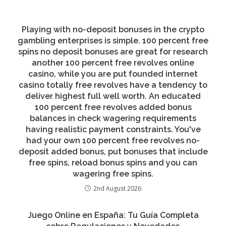
Playing with no-deposit bonuses in the crypto
gambling enterprises is simple. 100 percent free
spins no deposit bonuses are great for research
another 100 percent free revolves online
casino, while you are put founded internet
casino totally free revolves have a tendency to
deliver highest full well worth. An educated
100 percent free revolves added bonus
balances in check wagering requirements
having realistic payment constraints. You've
had your own 100 percent free revolves no-
deposit added bonus, put bonuses that include
free spins, reload bonus spins and you can
wagering free spins.
2nd August 2026
Juego Online en España: Tu Guía Completa