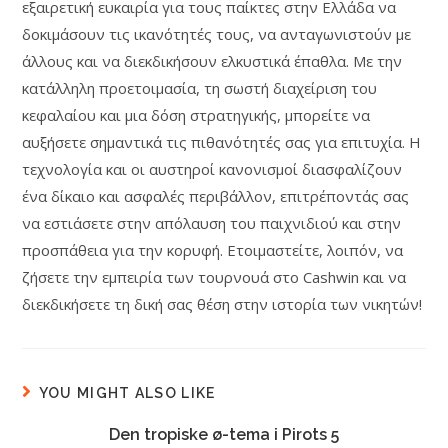
εξαιρετική ευκαιρία για τους παίκτες στην Ελλάδα να
δοκιμάσουν τις ικανότητές τους, να ανταγωνιστούν με
άλλους και να διεκδικήσουν ελκυστικά έπαθλα. Με την
κατάλληλη προετοιμασία, τη σωστή διαχείριση του
κεφαλαίου και μια δόση στρατηγικής, μπορείτε να
αυξήσετε σημαντικά τις πιθανότητές σας για επιτυχία. Η
τεχνολογία και οι αυστηροί κανονισμοί διασφαλίζουν
ένα δίκαιο και ασφαλές περιβάλλον, επιτρέποντάς σας
να εστιάσετε στην απόλαυση του παιχνιδιού και στην
προσπάθεια για την κορυφή. Ετοιμαστείτε, λοιπόν, να
ζήσετε την εμπειρία των τουρνουά στο Cashwin και να
διεκδικήσετε τη δική σας θέση στην ιστορία των νικητών!
YOU MIGHT ALSO LIKE
Den tropiske ø-tema i Pirots 5