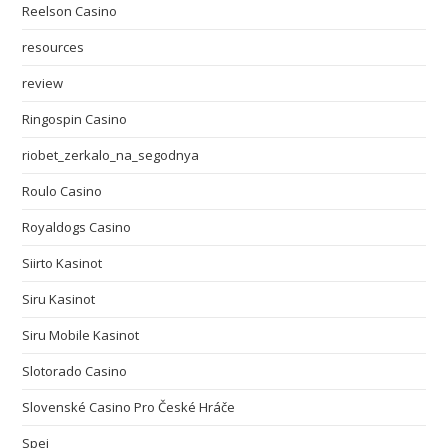
Reelson Casino
resources
review
Ringospin Casino
riobet_zerkalo_na_segodnya
Roulo Casino
Royaldogs Casino
Siirto Kasinot
Siru Kasinot
Siru Mobile Kasinot
Slotorado Casino
Slovenské Casino Pro České Hráče
Spei