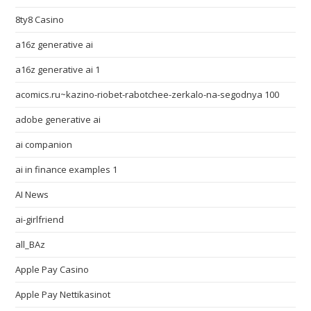
8ty8 Casino
a16z generative ai
a16z generative ai 1
acomics.ru~kazino-riobet-rabotchee-zerkalo-na-segodnya 100
adobe generative ai
ai companion
ai in finance examples 1
AI News
ai-girlfriend
all_BAz
Apple Pay Casino
Apple Pay Nettikasinot