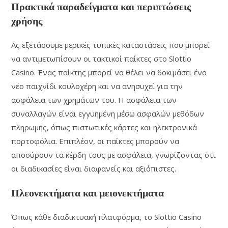
Πρακτικά παραδείγματα και περιπτώσεις
χρήσης
Ας εξετάσουμε μερικές τυπικές καταστάσεις που μπορεί
να αντιμετωπίσουν οι τακτικοί παίκτες στο Slottio
Casino. Ένας παίκτης μπορεί να θέλει να δοκιμάσει ένα
νέο παιχνίδι κουλοχέρη και να ανησυχεί για την
ασφάλεια των χρημάτων του. Η ασφάλεια των
συναλλαγών είναι εγγυημένη μέσω ασφαλών μεθόδων
πληρωμής, όπως πιστωτικές κάρτες και ηλεκτρονικά
πορτοφόλια. Επιπλέον, οι παίκτες μπορούν να
αποσύρουν τα κέρδη τους με ασφάλεια, γνωρίζοντας ότι
οι διαδικασίες είναι διαφανείς και αξιόπιστες.
Πλεονεκτήματα και μειονεκτήματα
Όπως κάθε διαδικτυακή πλατφόρμα, το Slottio Casino