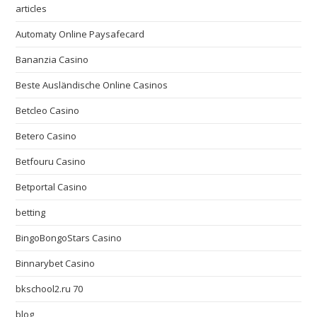
articles
Automaty Online Paysafecard
Bananzia Casino
Beste Ausländische Online Casinos
Betcleo Casino
Betero Casino
Betfouru Casino
Betportal Casino
betting
BingoBongoStars Casino
Binnarybet Casino
bkschool2.ru 70
blog