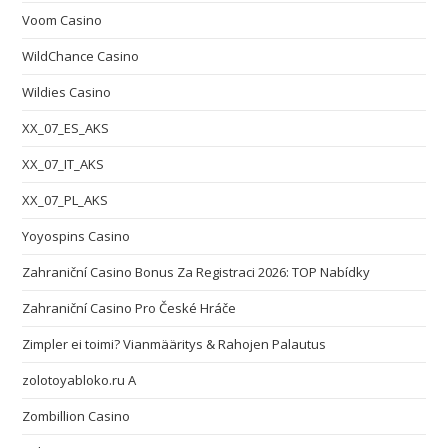
Voom Casino
WildChance Casino
Wildies Casino
XX_07_ES_AKS
XX_07_IT_AKS
XX_07_PL_AKS
Yoyospins Casino
Zahraniční Casino Bonus Za Registraci 2026: TOP Nabídky
Zahraniční Casino Pro České Hráče
Zimpler ei toimi? Vianmääritys & Rahojen Palautus
zolotoyabloko.ru A
Zombillion Casino