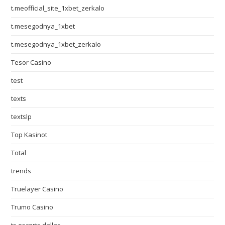
t.meofficial_site_1xbet_zerkalo
t.mesegodnya_1xbet
t.mesegodnya_1xbet_zerkalo
Tesor Casino
test
texts
textslp
Top Kasinot
Total
trends
Truelayer Casino
Trumo Casino