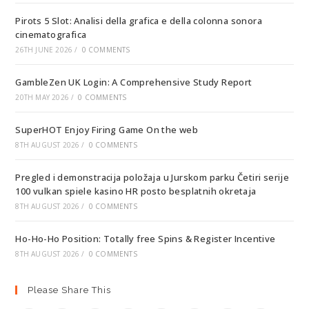
Pirots 5 Slot: Analisi della grafica e della colonna sonora
cinematografica
26TH JUNE 2026
/
0 COMMENTS
GambleZen UK Login: A Comprehensive Study Report
20TH MAY 2026
/
0 COMMENTS
SuperHOT Enjoy Firing Game On the web
8TH AUGUST 2026
/
0 COMMENTS
Pregled i demonstracija položaja u Jurskom parku Četiri serije
100 vulkan spiele kasino HR posto besplatnih okretaja
8TH AUGUST 2026
/
0 COMMENTS
Ho-Ho-Ho Position: Totally free Spins & Register Incentive
8TH AUGUST 2026
/
0 COMMENTS
Please Share This