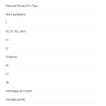
! Marvel Rivals Pro Tips
! Без рубрики
1
10_07_AU_AKS
11
12
123texts
16
17
18
1xbetapp-ph.com5
1xbetph.ph66