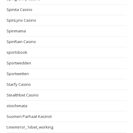
Spinita Casino
SpinLynx Casino
Spinmama
SpinRain Casino
sportsbook
Sportwedden
Sportwetten
Starfy Casino
Stealthbet Casino
stoichimata
Suomen Parhaat Kasinot
t.memirror_1xbet_working