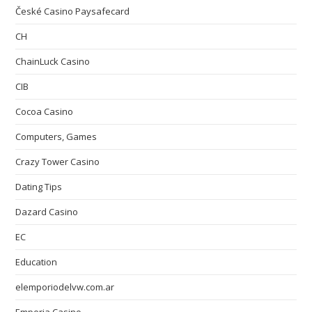
České Casino Paysafecard
CH
ChainLuck Casino
CIB
Cocoa Casino
Computers, Games
Crazy Tower Сasino
Dating Tips
Dazard Casino
EC
Education
elemporiodelvw.com.ar