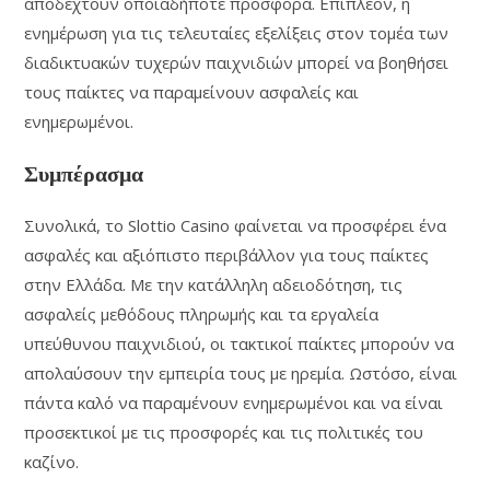
αποδεχτούν οποιαδήποτε προσφορά. Επιπλέον, η
ενημέρωση για τις τελευταίες εξελίξεις στον τομέα των
διαδικτυακών τυχερών παιχνιδιών μπορεί να βοηθήσει
τους παίκτες να παραμείνουν ασφαλείς και
ενημερωμένοι.
Συμπέρασμα
Συνολικά, το Slottio Casino φαίνεται να προσφέρει ένα
ασφαλές και αξιόπιστο περιβάλλον για τους παίκτες
στην Ελλάδα. Με την κατάλληλη αδειοδότηση, τις
ασφαλείς μεθόδους πληρωμής και τα εργαλεία
υπεύθυνου παιχνιδιού, οι τακτικοί παίκτες μπορούν να
απολαύσουν την εμπειρία τους με ηρεμία. Ωστόσο, είναι
πάντα καλό να παραμένουν ενημερωμένοι και να είναι
προσεκτικοί με τις προσφορές και τις πολιτικές του
καζίνο.