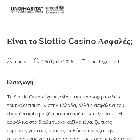
Είναι το Slottio Casino Ασφαλές;
nanor
23rd June 2026
Uncategorised
Εισαγωγή
Το Slottio Casino έχει κερδίσει την προσοχή πολλών
τακτικών παικτών στην Ελλάδα, αλλά η ασφάλεια του
είναι ένα κρίσιμο ζήτημα που πρέπει να εξεταστεί. Η
ασφάλεια στα διαδικτυακά καζίνο είναι ζωτικής
σημασίας για τους παίκτες, καθώς επηρεάζει την
εμπειρία τους και την προστασία των προσωπικών τους