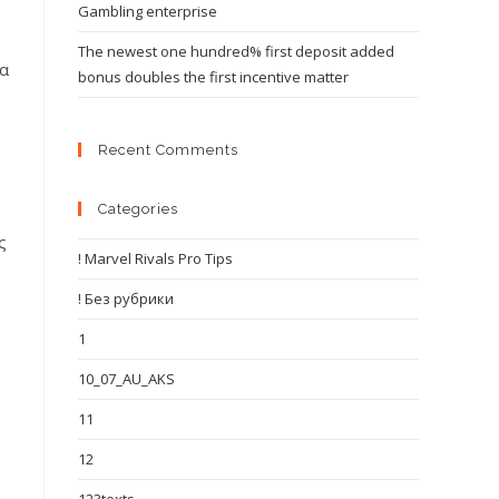
Gambling enterprise
The newest one hundred% first deposit added
τα
bonus doubles the first incentive matter
Recent Comments
Categories
ς
! Marvel Rivals Pro Tips
! Без рубрики
1
10_07_AU_AKS
11
12