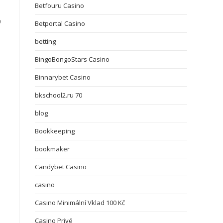
Betfouru Casino
υ
Betportal Casino
betting
BingoBongoStars Casino
Binnarybet Casino
bkschool2.ru 70
blog
Bookkeeping
bookmaker
Candybet Casino
casino
Casino Minimální Vklad 100 Kč
Casino Privé