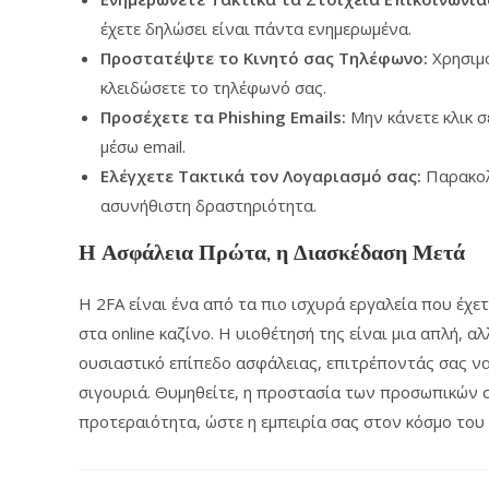
έχετε δηλώσει είναι πάντα ενημερωμένα.
Προστατέψτε το Κινητό σας Τηλέφωνο:
Χρησιμο
κλειδώσετε το τηλέφωνό σας.
Προσέχετε τα Phishing Emails:
Μην κάνετε κλικ 
μέσω email.
Ελέγχετε Τακτικά τον Λογαριασμό σας:
Παρακολο
ασυνήθιστη δραστηριότητα.
Η Ασφάλεια Πρώτα, η Διασκέδαση Μετά
Η 2FA είναι ένα από τα πιο ισχυρά εργαλεία που έχε
στα online καζίνο. Η υιοθέτησή της είναι μια απλή, 
ουσιαστικό επίπεδο ασφάλειας, επιτρέποντάς σας ν
σιγουριά. Θυμηθείτε, η προστασία των προσωπικών 
προτεραιότητα, ώστε η εμπειρία σας στον κόσμο του 