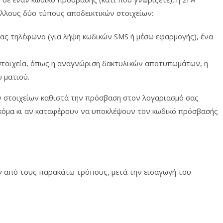
λλους δύο τύπους αποδεικτικών στοιχείων:
σας τηλέφωνο (για λήψη κωδικών SMS ή μέσω εφαρμογής), ένα
στοιχεία, όπως η αναγνώριση δακτυλικών αποτυπωμάτων, η
 ματιού.
 στοιχείων καθιστά την πρόσβαση στον λογαριασμό σας
 ακόμα κι αν καταφέρουν να υποκλέψουν τον κωδικό πρόσβασής
ναν από τους παρακάτω τρόπους, μετά την εισαγωγή του