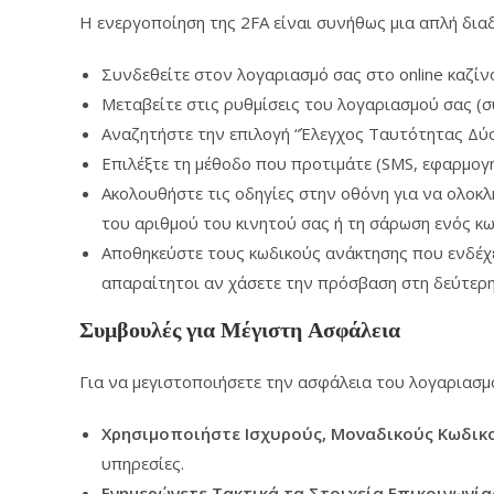
Η ενεργοποίηση της 2FA είναι συνήθως μια απλή διαδ
Συνδεθείτε στον λογαριασμό σας στο online καζίν
Μεταβείτε στις ρυθμίσεις του λογαριασμού σας (σ
Αναζητήστε την επιλογή “Έλεγχος Ταυτότητας Δύο
Επιλέξτε τη μέθοδο που προτιμάτε (SMS, εφαρμογ
Ακολουθήστε τις οδηγίες στην οθόνη για να ολοκλ
του αριθμού του κινητού σας ή τη σάρωση ενός κ
Αποθηκεύστε τους κωδικούς ανάκτησης που ενδέχετ
απαραίτητοι αν χάσετε την πρόσβαση στη δεύτερη
Συμβουλές για Μέγιστη Ασφάλεια
Για να μεγιστοποιήσετε την ασφάλεια του λογαριασμ
Χρησιμοποιήστε Ισχυρούς, Μοναδικούς Κωδικ
υπηρεσίες.
Ενημερώνετε Τακτικά τα Στοιχεία Επικοινωνία