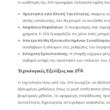
Η υιοθέτηση της 2FA προσφέρει πολλαπλά οφέλη που
Προστασία από Κλοπή Ταυτότητας:
Ακόμα κι αν
απλής υποκλοπής), δεν θα μπορεί να συνδεθεί στ
Ασφάλεια Κεφαλαίων:
Ο λογαριασμός σας περιέχε
χρήματα. Η 2FA διασφαλίζει ότι μόνο εσείς μπορεί
Αποτροπή Μη Εξουσιοδοτημένων Συναλλαγών
αναλήψεων ή αλλαγών στις ρυθμίσεις του λογαριασ
Ενίσχυση Εμπιστοσύνης:
Η ύπαρξη ισχυρών μέτρω
σοβαρά υπόψη την προστασία των πελατών του, 
Τεχνολογικές Εξελίξεις και 2FA
Η τεχνολογία πίσω από την 2FA συνεχίζει να εξελίσ
εξελιγμένες μεθόδους όπως οι push notifications (όπο
βιομετρικές μέθοδοι. Οι εφαρμογές επαλήθευσης πρ
δυνατότητες δημιουργίας αντιγράφων ασφαλείας, κα