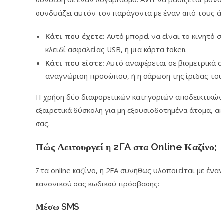
συνδυάζει αυτόν τον παράγοντα με έναν από τους ά
Κάτι που έχετε:
Αυτό μπορεί να είναι το κινητό 
κλειδί ασφαλείας USB, ή μια κάρτα token.
Κάτι που είστε:
Αυτό αναφέρεται σε βιομετρικά 
αναγνώριση προσώπου, ή η σάρωση της ίριδας του
Η χρήση δύο διαφορετικών κατηγοριών αποδεικτικών
εξαιρετικά δύσκολη για μη εξουσιοδοτημένα άτομα,
σας.
Πώς Λειτουργεί η 2FA στα Online Καζίνο;
Στα online καζίνο, η 2FA συνήθως υλοποιείται με έ
κανονικού σας κωδικού πρόσβασης:
Μέσω SMS