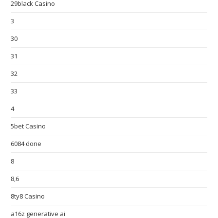
29black Casino
3
30
31
32
33
4
5bet Casino
6084 done
8
8,6
8ty8 Casino
a16z generative ai