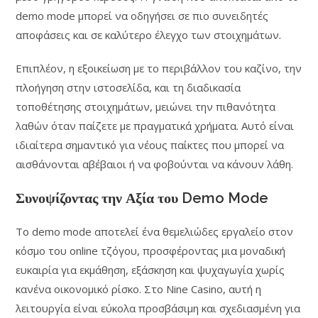
demo mode μπορεί να οδηγήσει σε πιο συνειδητές
αποφάσεις και σε καλύτερο έλεγχο των στοιχημάτων.
Επιπλέον, η εξοικείωση με το περιβάλλον του καζίνο, την
πλοήγηση στην ιστοσελίδα, και τη διαδικασία
τοποθέτησης στοιχημάτων, μειώνει την πιθανότητα
λαθών όταν παίζετε με πραγματικά χρήματα. Αυτό είναι
ιδιαίτερα σημαντικό για νέους παίκτες που μπορεί να
αισθάνονται αβέβαιοι ή να φοβούνται να κάνουν λάθη.
Συνοψίζοντας την Αξία του Demo Mode
Το demo mode αποτελεί ένα θεμελιώδες εργαλείο στον
κόσμο του online τζόγου, προσφέροντας μια μοναδική
ευκαιρία για εκμάθηση, εξάσκηση και ψυχαγωγία χωρίς
κανένα οικονομικό ρίσκο. Στο Nine Casino, αυτή η
λειτουργία είναι εύκολα προσβάσιμη και σχεδιασμένη για