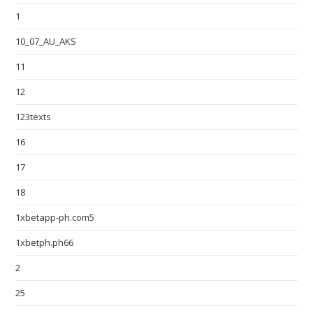
1
10_07_AU_AKS
11
12
123texts
16
17
18
1xbetapp-ph.com5
1xbetph.ph66
2
25