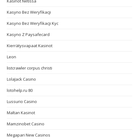
Kasinot Netissä
Kasyno Bez Weryfikacji
Kasyno Bez Weryfikacji Kyc
Kasyno Z Paysafecard
Kierrätysvapaat Kasinot
Leon
listcrawler corpus christi
LolaJack Casino
lotohelp.ru 80
Lussurio Casino
Maltan Kasinot
Mamzinobet Casino
Megapari New Casinos