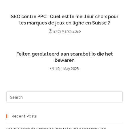
SEO contre PPC : Quel est le meilleur choix pour
les marques de jeux en ligne en Suisse ?
24th March 2026
Feiten gerelateerd aan scarabet.io die het
bewaren
10th May 2025
Recent Posts