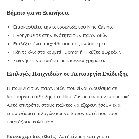
Βήματα για να Ξεκινήσετε
Επισκεφθείτε την ιστοσελίδα του Nine Casino.
Πλοηγηθείτε στην ενότητα των παιχνιδιών.
Επιλέξτε ένα παιχνίδι που σας ενδιαφέρει.
Κάντε κλικ στο κουμπί “Demo” ή “Παίξτε Δωρεάν”.
Ξεκινήστε να παίζετε με εικονικά χρήματα.
Επιλογές Παιχνιδιών σε Λειτουργία Επίδειξης
Η ποικιλία των παιχνιδιών που είναι διαθέσιμα σε
λειτουργία επίδειξης στο Nine Casino είναι εντυπωσιακή.
Αυτό επιτρέπει στους παίκτες να εξερευνήσουν ένα
ευρύ φάσμα επιλογών και να βρουν αυτά που τους
ταιριάζουν καλύτερα.
Κουλοχέρηδες (Slots):
Αυτή είναι η κατηγορία