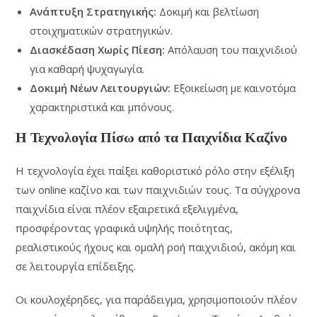
Ανάπτυξη Στρατηγικής:
Δοκιμή και βελτίωση
στοιχηματικών στρατηγικών.
Διασκέδαση Χωρίς Πίεση:
Απόλαυση του παιχνιδιού
για καθαρή ψυχαγωγία.
Δοκιμή Νέων Λειτουργιών:
Εξοικείωση με καινοτόμα
χαρακτηριστικά και μπόνους.
Η Τεχνολογία Πίσω από τα Παιχνίδια Καζίνο
Η τεχνολογία έχει παίξει καθοριστικό ρόλο στην εξέλιξη
των online καζίνο και των παιχνιδιών τους. Τα σύγχρονα
παιχνίδια είναι πλέον εξαιρετικά εξελιγμένα,
προσφέροντας γραφικά υψηλής ποιότητας,
ρεαλιστικούς ήχους και ομαλή ροή παιχνιδιού, ακόμη και
σε λειτουργία επίδειξης.
Οι κουλοχέρηδες, για παράδειγμα, χρησιμοποιούν πλέον