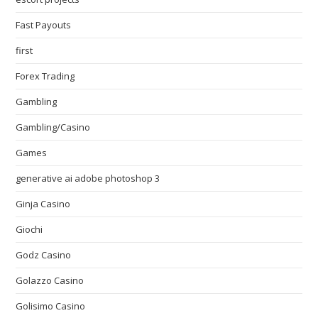
Fast Payouts
first
Forex Trading
Gambling
Gambling/Casino
Games
generative ai adobe photoshop 3
Ginja Casino
Giochi
Godz Casino
Golazzo Casino
Golisimo Casino