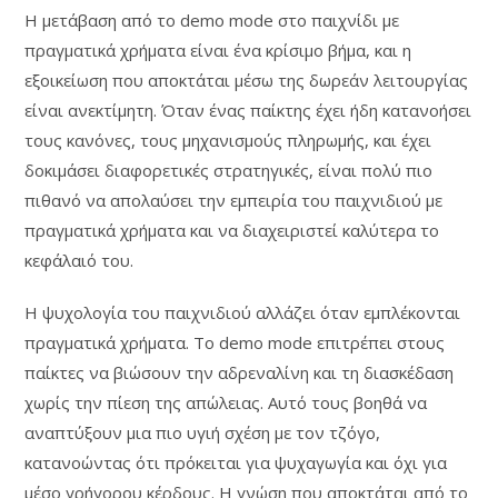
Η μετάβαση από το demo mode στο παιχνίδι με
πραγματικά χρήματα είναι ένα κρίσιμο βήμα, και η
εξοικείωση που αποκτάται μέσω της δωρεάν λειτουργίας
είναι ανεκτίμητη. Όταν ένας παίκτης έχει ήδη κατανοήσει
τους κανόνες, τους μηχανισμούς πληρωμής, και έχει
δοκιμάσει διαφορετικές στρατηγικές, είναι πολύ πιο
πιθανό να απολαύσει την εμπειρία του παιχνιδιού με
πραγματικά χρήματα και να διαχειριστεί καλύτερα το
κεφάλαιό του.
Η ψυχολογία του παιχνιδιού αλλάζει όταν εμπλέκονται
πραγματικά χρήματα. Το demo mode επιτρέπει στους
παίκτες να βιώσουν την αδρεναλίνη και τη διασκέδαση
χωρίς την πίεση της απώλειας. Αυτό τους βοηθά να
αναπτύξουν μια πιο υγιή σχέση με τον τζόγο,
κατανοώντας ότι πρόκειται για ψυχαγωγία και όχι για
μέσο γρήγορου κέρδους. Η γνώση που αποκτάται από το