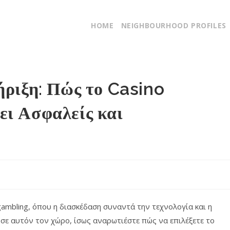
HOME
NEIGHBOURHOOD PROFILES
ήριξη: Πώς το Casino
ει Ασφαλείς και
ambling, όπου η διασκέδαση συναντά την τεχνολογία και η
 σε αυτόν τον χώρο, ίσως αναρωτιέστε πώς να επιλέξετε το