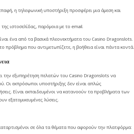
παφή, η τηλεφωνική υποστήριξη προσφέρει μια άμεση και
της ιστοσελίδας, παρόμοια με το email.
ίναι ένα από τα βασικά πλεονεκτήματα του Casino Dragonslots.
το πρόβλημα που αντιμετωπίζετε, η βοήθεια είναι πάντα κοντά.
νεια
ι την εξυπηρέτηση πελατών του Casino Dragonslots να
ού. Οι εκπρόσωποι υποστήριξης δεν είναι απλώς
σεις. Είναι εκπαιδευμένοι να κατανοούν τα προβλήματα των
υν εξατομικευμένες λύσεις.
 καταρτισμένοι σε όλα τα θέματα που αφορούν την πλατφόρμα: