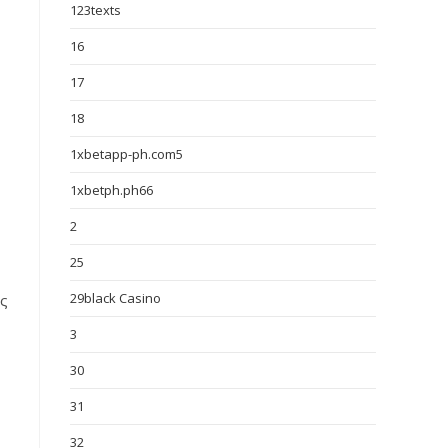
123texts
16
17
18
1xbetapp-ph.com5
1xbetph.ph66
2
25
29black Casino
ις
3
30
31
32