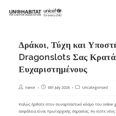
Δράκοι, Τύχη και Υποστ
Dragonslots Σας Κρατά
Ευχαριστημένους
nanor
6th July 2026
Uncategorised
Καλώς ήρθατε στον συναρπαστικό κόσμο του online g
ασφάλεια είναι πρωταρχικής σημασίας. Αν είστε νέος