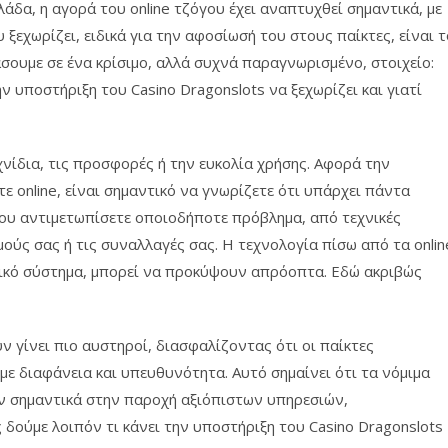
λλάδα, η αγορά του online τζόγου έχει αναπτυχθεί σημαντικά, με
ξεχωρίζει, ειδικά για την αφοσίωσή του στους παίκτες, είναι τ
άσουμε σε ένα κρίσιμο, αλλά συχνά παραγνωρισμένο, στοιχείο:
ν υποστήριξη του Casino Dragonslots να ξεχωρίζει και γιατί
χνίδια, τις προσφορές ή την ευκολία χρήσης. Αφορά την
ε online, είναι σημαντικό να γνωρίζετε ότι υπάρχει πάντα
που αντιμετωπίσετε οποιοδήποτε πρόβλημα, από τεχνικές
μούς σας ή τις συναλλαγές σας. Η τεχνολογία πίσω από τα onlin
ογικό σύστημα, μπορεί να προκύψουν απρόοπτα. Εδώ ακριβώς
υν γίνει πιο αυστηροί, διασφαλίζοντας ότι οι παίκτες
με διαφάνεια και υπευθυνότητα. Αυτό σημαίνει ότι τα νόμιμα
ουν σημαντικά στην παροχή αξιόπιστων υπηρεσιών,
δούμε λοιπόν τι κάνει την υποστήριξη του Casino Dragonslots