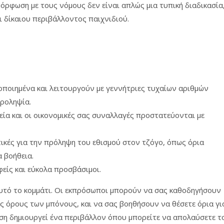
όρφωση με τους νόμους δεν είναι απλώς μια τυπική διαδικασία
ι δίκαιου περιβάλλοντος παιχνιδιού.
οποιημένα και λειτουργούν με γεννήτριες τυχαίων αριθμών
εροληψία.
ία και οι οικονομικές σας συναλλαγές προστατεύονται με
ικές για την πρόληψη του εθισμού στον τζόγο, όπως όρια
 βοήθεια.
φείς και εύκολα προσβάσιμοι.
αυτό το κομμάτι. Οι εκπρόσωποι μπορούν να σας καθοδηγήσουν
υς όρους των μπόνους, και να σας βοηθήσουν να θέσετε όρια γι
ση δημιουργεί ένα περιβάλλον όπου μπορείτε να απολαύσετε τ