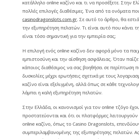
κατάλληλο online καζίνο και τι να προσέξετε. Στην Ε
πολλές επιλογές διαθέσιμες. Ένα από τα ονόματα που 
casinodragonslots.com.gr
. Σε αυτό το άρθρο, θα εστι
την εξυπηρέτηση πελατών. Τι είναι αυτό που κάνει τη
είναι τόσο σημαντική για την εμπειρία σας;
Η επιλογή ενός online καζίνο δεν αφορά μόνο τα παι
εμπιστοσύνη και την αίσθηση ασφάλειας. Όταν παίζετ
κάποιος διαθέσιμος να σας βοηθήσει σε περίπτωση 
δυσκολίες μέχρι ερωτήσεις σχετικά με τους λογαριασ
καζίνο είναι εξελιγμένη, αλλά όπως σε κάθε τεχνολ
λάμπει η καλή εξυπηρέτηση πελατών.
Στην Ελλάδα, οι κανονισμοί για τον online τζόγο έχο
προστατεύονται και ότι οι πλατφόρμες λειτουργούν 
online καζίνο, όπως το Casino Dragonslots, επενδύ
συμπεριλαμβανομένης της εξυπηρέτησης πελατών. Ας 