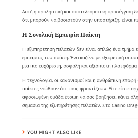
Αυτή η προληπτική και αποτελεσματική προσέγγιση δ
ότι μπορούν να βασιστούν στην υποστήριξη, είναι π
Η Συνολική Εμπειρία Παίκτη
Η εξυπηρέτηση πελατών δεν είναι απλώς ένα τμήμα ε
εμπειρίας του παίκτη. Ένα καζίνο με εξαιρετική υποσ
μια πιο ευχάριστη, ασφαλή και αξιόπιστη πλατφόρμα 
Η τεχνολογία, οι κανονισμοί και η ανθρώπινη επαφή
παίκτες νιώθουν ότι τους φροντίζουν. Είτε είστε αρχ
αφοσιωμένη ομάδα έτοιμη να σας βοηθήσει, κάνει όλη
σημασία της εξυπηρέτησης πελατών. Στο Casino Drago
YOU MIGHT ALSO LIKE