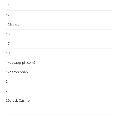
11
12
123texts
16
17
18
1xbetapp-ph.com5
1xbetph.ph66
2
25
29black Casino
3