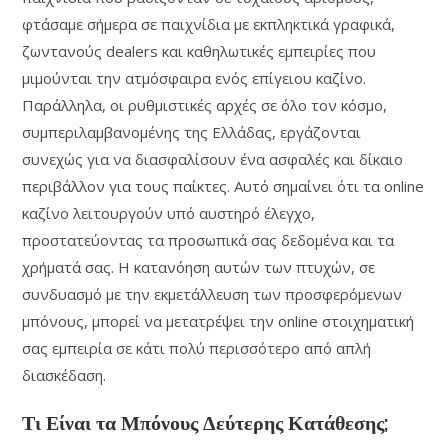
φτάσαμε σήμερα σε παιχνίδια με εκπληκτικά γραφικά,
ζωντανούς dealers και καθηλωτικές εμπειρίες που
μιμούνται την ατμόσφαιρα ενός επίγειου καζίνο.
Παράλληλα, οι ρυθμιστικές αρχές σε όλο τον κόσμο,
συμπεριλαμβανομένης της Ελλάδας, εργάζονται
συνεχώς για να διασφαλίσουν ένα ασφαλές και δίκαιο
περιβάλλον για τους παίκτες. Αυτό σημαίνει ότι τα online
καζίνο λειτουργούν υπό αυστηρό έλεγχο,
προστατεύοντας τα προσωπικά σας δεδομένα και τα
χρήματά σας. Η κατανόηση αυτών των πτυχών, σε
συνδυασμό με την εκμετάλλευση των προσφερόμενων
μπόνους, μπορεί να μετατρέψει την online στοιχηματική
σας εμπειρία σε κάτι πολύ περισσότερο από απλή
διασκέδαση.
Τι Είναι τα Μπόνους Δεύτερης Κατάθεσης;