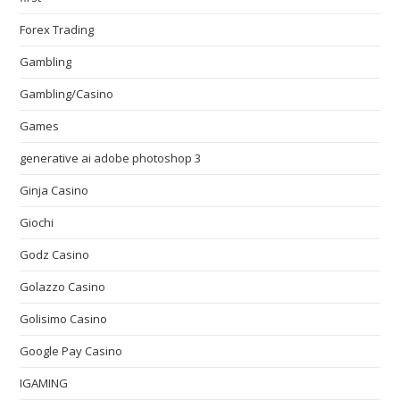
Forex Trading
Gambling
Gambling/Casino
Games
generative ai adobe photoshop 3
Ginja Casino
Giochi
Godz Casino
Golazzo Casino
Golisimo Casino
Google Pay Casino
IGAMING