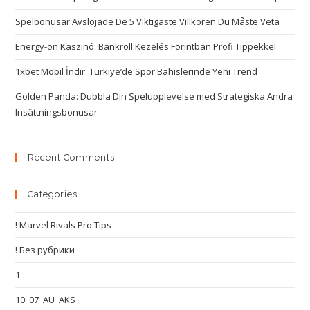
Spelbonusar Avslöjade De 5 Viktigaste Villkoren Du Måste Veta
Energy-on Kaszinó: Bankroll Kezelés Forintban Profi Tippekkel
1xbet Mobil İndir: Türkiye’de Spor Bahislerinde Yeni Trend
Golden Panda: Dubbla Din Spelupplevelse med Strategiska Andra
Insättningsbonusar
Recent Comments
Categories
! Marvel Rivals Pro Tips
! Без рубрики
1
10_07_AU_AKS