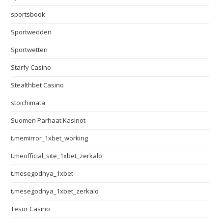
sportsbook
Sportwedden
Sportwetten
Starfy Casino
Stealthbet Casino
stoichimata
Suomen Parhaat Kasinot
t.memirror_1xbet_working
t.meofficial_site_1xbet_zerkalo
t.mesegodnya_1xbet
t.mesegodnya_1xbet_zerkalo
Tesor Casino