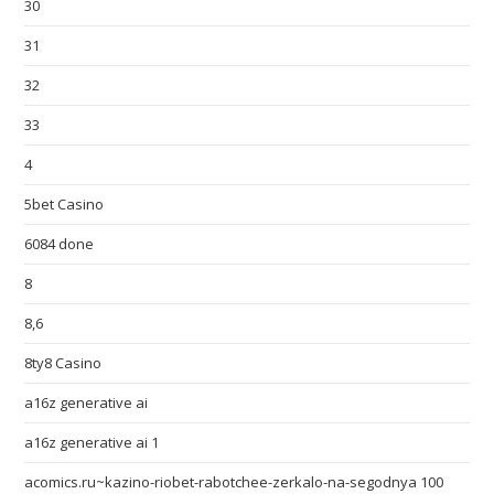
30
31
32
33
4
5bet Casino
6084 done
8
8,6
8ty8 Casino
a16z generative ai
a16z generative ai 1
acomics.ru~kazino-riobet-rabotchee-zerkalo-na-segodnya 100