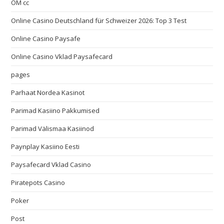
OM cc
Online Casino Deutschland für Schweizer 2026: Top 3 Test
Online Casino Paysafe
Online Casino Vklad Paysafecard
pages
Parhaat Nordea Kasinot
Parimad Kasiino Pakkumised
Parimad Välismaa Kasiinod
Paynplay Kasiino Eesti
Paysafecard Vklad Casino
Piratepots Casino
Poker
Post