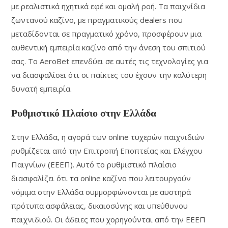
με ρεαλιστικά ηχητικά εφέ και ομαλή ροή. Τα παιχνίδια
ζωντανού καζίνο, με πραγματικούς dealers που
μεταδίδονται σε πραγματικό χρόνο, προσφέρουν μια
αυθεντική εμπειρία καζίνο από την άνεση του σπιτιού
σας. Το AeroBet επενδύει σε αυτές τις τεχνολογίες για
να διασφαλίσει ότι οι παίκτες του έχουν την καλύτερη
δυνατή εμπειρία.
Ρυθμιστικό Πλαίσιο στην Ελλάδα
Στην Ελλάδα, η αγορά των online τυχερών παιχνιδιών
ρυθμίζεται από την Επιτροπή Εποπτείας και Ελέγχου
Παιγνίων (ΕΕΕΠ). Αυτό το ρυθμιστικό πλαίσιο
διασφαλίζει ότι τα online καζίνο που λειτουργούν
νόμιμα στην Ελλάδα συμμορφώνονται με αυστηρά
πρότυπα ασφάλειας, δικαιοσύνης και υπεύθυνου
παιχνιδιού. Οι άδειες που χορηγούνται από την ΕΕΕΠ