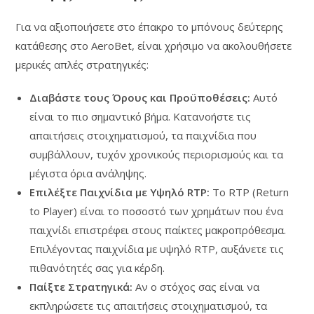
Για να αξιοποιήσετε στο έπακρο το μπόνους δεύτερης
κατάθεσης στο AeroBet, είναι χρήσιμο να ακολουθήσετε
μερικές απλές στρατηγικές:
Διαβάστε τους Όρους και Προϋποθέσεις:
Αυτό
είναι το πιο σημαντικό βήμα. Κατανοήστε τις
απαιτήσεις στοιχηματισμού, τα παιχνίδια που
συμβάλλουν, τυχόν χρονικούς περιορισμούς και τα
μέγιστα όρια ανάληψης.
Επιλέξτε Παιχνίδια με Υψηλό RTP:
Το RTP (Return
to Player) είναι το ποσοστό των χρημάτων που ένα
παιχνίδι επιστρέφει στους παίκτες μακροπρόθεσμα.
Επιλέγοντας παιχνίδια με υψηλό RTP, αυξάνετε τις
πιθανότητές σας για κέρδη.
Παίξτε Στρατηγικά:
Αν ο στόχος σας είναι να
εκπληρώσετε τις απαιτήσεις στοιχηματισμού, τα