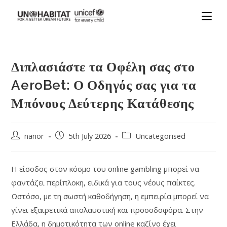
Διπλασιάστε τα Οφέλη σας στο
AeroBet: Ο Οδηγός σας για τα
Μπόνους Δεύτερης Κατάθεσης
nanor
5th July 2026
Uncategorised
Η είσοδος στον κόσμο του online gambling μπορεί να
φαντάζει περίπλοκη, ειδικά για τους νέους παίκτες.
Ωστόσο, με τη σωστή καθοδήγηση, η εμπειρία μπορεί να
γίνει εξαιρετικά απολαυστική και προσοδοφόρα. Στην
Ελλάδα, η δημοτικότητα των online καζίνο έχει