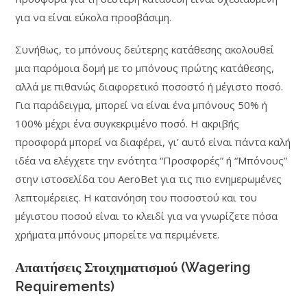
για να είναι εύκολα προσβάσιμη.
Συνήθως, το μπόνους δεύτερης κατάθεσης ακολουθεί
μια παρόμοια δομή με το μπόνους πρώτης κατάθεσης,
αλλά με πιθανώς διαφορετικό ποσοστό ή μέγιστο ποσό.
Για παράδειγμα, μπορεί να είναι ένα μπόνους 50% ή
100% μέχρι ένα συγκεκριμένο ποσό. Η ακριβής
προσφορά μπορεί να διαφέρει, γι’ αυτό είναι πάντα καλή
ιδέα να ελέγχετε την ενότητα “Προσφορές” ή “Μπόνους”
στην ιστοσελίδα του AeroBet για τις πιο ενημερωμένες
λεπτομέρειες. Η κατανόηση του ποσοστού και του
μέγιστου ποσού είναι το κλειδί για να γνωρίζετε πόσα
χρήματα μπόνους μπορείτε να περιμένετε.
Απαιτήσεις Στοιχηματισμού (Wagering
Requirements)